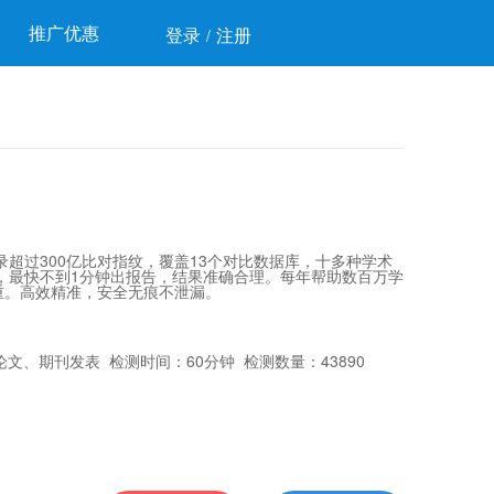
推广优惠
登录
注册
/
超过300亿比对指纹，覆盖13个对比数据库，十多种学术
，最快不到1分钟出报告，结果准确合理。每年帮助数百万学
重。高效精准，安全无痕不泄漏。
文、期刊发表 检测时间：60分钟 检测数量：43890