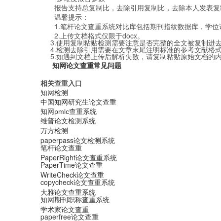
报告支持总复制比，去除引用复制比，去除本人发表复
温馨提示：
1.笔杆论文查重系统对比库包括期刊指纹数据库，学
2.上传文档格式仅限于docx。
3.使用复制粘贴检测需要注意是否完整的全文被复制进
4.检测去除引用需要在文章末尾注明标准的参考文献格
5.如遇到文档上传后解析失败，请复制粘贴原始文档的
知网论文查重常见问题
相关查重入口​
知网检测
中国知网研究生论文查重
知网pmlc查重系统
​​维普论文检测系统​
万方检测
paperpass论文检测系统
笔杆论文查重
PaperRight论文查重系统
PaperTime论文查重
WriteCheck论文查重
copycheck论文查重系统
大雅论文查重系统
知网期刊职称查重系统
学术家论文查重
paperfree论文查重