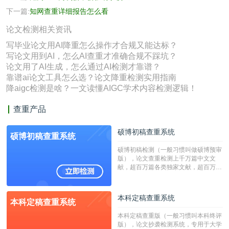
下一篇:
知网查重详细报告怎么看
论文检测相关资讯
写毕业论文用AI降重怎么操作才合规又能达标？
写论文用到AI，怎么AI查重才准确合规不踩坑？
论文用了AI生成，怎么通过AI检测才靠谱？
靠谱ai论文工具怎么选？论文降重检测实用指南
降aigc检测是啥？一文读懂AIGC学术内容检测逻辑！
查重产品
硕博初稿查重系统
硕博初稿查重系统
硕博初稿检测（一般习惯叫做硕博预审
版），论文查重检测上千万篇中文文
献，超百万篇各类独家文献，超百万港
澳台地区学术文献过千万篇英文文献资
源，数亿个中英文互联网资源是全国高
校用来检测硕博论文的系统，检测范围
本科定稿查重系统
本科定稿查重系统
广，数据来源真实，检测算法合理!本
系统含有（学术库与源码库）。（限制
本科定稿查重版（一般习惯叫本科终评
字符数30万）
版），论文抄袭检测系统，专用于大学