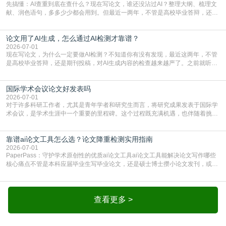
先搞懂：AI查重到底在查什么？现在写论文，谁还没沾过AI？整理大纲、梳理文
献、润色语句，多多少少都会用到。但最近一两年，不管是高校毕业答辩，还是
期刊投稿，对AI生成内容的管控越来越严，只查普通文字重复率已经不够了，必
须加做AI查重。很多人分不清，AI查重和普通查重到底有啥区别？这里说透：普
论文用了AI生成，怎么通过AI检测才靠谱？
通查重查的是你的文字和已公开文献的重复比例，防的是抄袭；AI查重查的是你
的内容里，有多少是AI生成的，防的是过
2026-07-01
现在写论文，为什么一定要做AI检测？不知道你有没有发现，最近这两年，不管
是高校毕业答辩，还是期刊投稿，对AI生成内容的检查越来越严了。之前就听身
边朋友说，初稿用AI整理了文献综述，没做AI检测就交了学校预审，直接被打回
要求修改，还差点被判定学术不规范，真的太冤了。现在国内多数高校和核心期
国际学术会议论文好发表吗
刊，都已经明确出台了相关规定：如果使用AI生成内容辅助写作，必须明确标
注，未标注的AI生成内容会被认定为不符合学
2026-07-01
对于许多科研工作者，尤其是青年学者和研究生而言，将研究成果发表于国际学
术会议，是学术生涯中一个重要的里程碑。这个过程既充满机遇，也伴随着挑
战。面对不同的会议等级、严格的评审标准和激烈的竞争，不少人心中都会产生
疑问：国际学术会议论文到底好不好发表？其价值和难度究竟如何衡量。本篇
靠谱ai论文工具怎么选？论文降重检测实用指南
AEIC学术交流中心小编就为大家介绍“国际学术会议论文好发表吗”。一、会议论
文发表的相对优势与期刊论文相比，国际会议论文的发
2026-07-01
PaperPass：守护学术原创性的优质ai论文工具ai论文工具能解决论文写作哪些
核心痛点不管是本科应届毕业生写毕业论文，还是硕士博士攒小论文发刊，或是
科研人员整理课题成果，都绕不开重复率核查、内容优化这两大难关。以前全靠
自己逐句读逐句改，熬好几个大夜不说，还经常改不到点上，交上去才发现重复
率超标，再返工太折腾。现在有了成熟的ai论文工具，这些痛点基本都能高效解
决。靠谱的ai论文工具，不止能帮你梳
查看更多 >