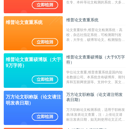
生专、本科等论文检测的系统，大多数
专、本科院校使用此检测系统。（限制
字符数6万）
维普论文查重系统
维普论文查重系统
论文查重软件,维普论文检测系统：高
校，杂志社指定系统，可检测期刊发
表，大学生，硕博等论文。检测报告支
持PDF、网页格式，性价比高！--不支
持指定院校！！！
维普论文查重硕博版（大于9万字
维普论文查重硕博版（大于
符）
9万字符）
学位论文查重,维普查重系统是国内知
名数据公司。本系统含有硕博库、期刊
库和互联网资源等。支持中文、英文、
繁体、小语种论文检测，。--不支持指
定院校！！！
万方论文职称版（论文请注明发
万方论文职称版（论文请注
表日期）
明发表日期）
万方职称论文检测系统，适用于职称发
表/未发表论文查重，注：上传论文请
标注发表日期，如无则使用论文正式发
表时间；如未公开发表的，则用论文完