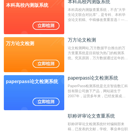
成时间作为发表日期。
本科高校内测版系统
本科高校内测版系统
本科高校内测版查重系统，不含”大学
生论文联合对比库“，是专科、本科毕
业论文初稿、中稿修改查重首选！——
不支持验证！！！
万方论文检测
万方论文检测
论文检测网站,万方数据平台推出的万
方查重系统是目前较为热门的检测系
统。究其原因，万方数据通过近年的发
展，在高校中也确立了自己的相应地
位，特别是部分高校直接将其视为毕业
检测系统，其真实性和权威性无可厚
paperpass论文检测系统
非。其次，相对于知网而言，万方检测
paperpass论文检测系统
费用少，上手容易，是学生初次论文查
PaperPass检测系统是北京智齿数汇科
重的推荐系统。
技有限公司旗下产品，网站诞生于
2007年，运营多年来，已经发展成为
国内可信赖的中文原创性检查和预防剽
窃的在线网站。 系统采用自主研发的
动态指纹越级扫描检测技术，该项技术
职称评审论文查重系统
职称评审论文查重系统
检测速度快、精度高，市场反映良好。
职称评审论文检测系统针对编辑部来
稿，已发表的文献，学校、事业单位职