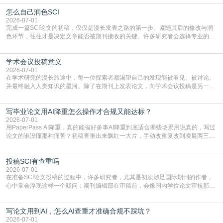
战与困惑。从选题立意到投稿回应，每一步都需要精心的策略与扎实的工作。本
怎么自己润色SCI
篇AEIC学术交流中心小编就为大家介绍“发SCI文章”。一、精准定位是成功的第
一步发表SCI文章，首要解决的问题是“投
2026-07-01
完成一篇SCI论文的初稿，仅仅是漫长发表之路的第一步。紧随其后的修改与润
色环节，往往才是决定文章能否被期刊接收的关键。许多研究者会选择专业的语
言润色服务，但这并非唯一途径。掌握自我润色的方法与技巧，不仅能提升论文
质量，更能在此过程中深化对学术写作的理解。如何系统、高效地打磨自己的论
学术会议投稿意义
文，使其在语言和学术表达上更符合国际期刊的要求，是每位研究者值得投入学
习的技能。本篇AEIC学术交流中心小编就为大家介
2026-07-01
在学术研究的漫长旅途中，每一位探索者都渴望自己的发现能被看见、被讨论、
并最终融入人类知识的星河。除了在期刊上发表论文，向学术会议投稿是另一个
至关重要且富有活力的环节。它不仅仅是一个提交文稿的动作，更是一扇通往更
广阔学术天地的大门，连接着个体研究与社会网络。本篇AEIC学术交流中心小编
写毕业论文用AI降重怎么操作才合规又能达标？
就为大家介绍“学术会议投稿意义”。一、加速研究成果的传播与反馈学术会议通
常具有周期短、时效性强的特点。相比期刊漫长的
2026-07-01
用PaperPass AI降重，真的能省好多事AI降重到底适合哪些场景用说真的，写过
论文的谁没懂那种痛苦？初稿查重出来飘红一大片，手动改重复改到凌晨两三
点，删了改改了删，重复率还是纹丝不动，截止日期一天天近，整个人都要焦虑
到秃头。这时候靠谱的AI降重真的就是救命稻草，选对工具，半天就能搞定你两
投稿SCI有查重吗
三天都做不完的事。不是所有人都需要用AI降重，但如果你符合下面这些场景，
真的可以试试：初稿写完重复率远超要
2026-07-01
在准备SCI论文投稿的过程中，许多研究者，尤其是初次涉足国际期刊的作者，
心中常会浮现这样一个疑问：期刊编辑部在审稿前，会像国内学位论文审核那
样，先对稿件进行重复率检查吗？这个疑虑关乎学术诚信的底线，也直接影响到
论文的初审通过率。实际上，SCI期刊对重复内容的审查是严谨投稿流程中不可
写论文用到AI，怎么AI查重才准确合规不踩坑？
或缺的一环。本篇AEIC学术交流中心小编就为大家介绍“投稿SCI有查重吗”。
一、查重是标准流程答案是明确的：绝大多数S
2026-07-01