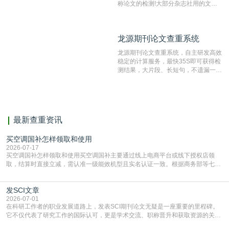
称论文的检测!大部分杂志社用的文献
抄袭检测系统。可检测抄袭与剽窃、伪
造、篡改、不当署名、一稿多投等学术
不端文献，学术不端论文查重可供期刊
龙源期刊论文查重系统
龙源期刊论文查重系统
编辑部检测来稿和已发表的文献,检测
结果和杂志社一致,已发表过的文章检
龙源期刊论文查重系统，自主研发高效
测时注意填写第一作者,才能排除已发
稳定的计算服务，最快35S即可获得检
表文献复制比。（限制字符数1万）
测结果，大片段、长短句，不遗漏一处
相似，区分论文中的正确引用参考文
献。
最新查重资讯
买空调国补怎样领取和使用
2026-07-17
买空调国补怎样领取和使用买空调国补主要通过线上电商平台或线下授权店领
取，结算时直接立减‌，需认准一级能效机型且实名认证一致。根据商务部等七部
门部署的2026年消费品以旧换新政策，全国统一补贴标准，具体操作如下。‌‌‌哪里
能领到补贴首选‌京东APP‌搜索专属口令(如【家电补贴1637】、【国补立省
发SCI文章
4949】等，口令会随活动更新，以页面显示为准)进入补贴专场。淘宝/天猫也可
复制粘贴【8$FKFGgJq
2026-07-01
在科研工作者的职业发展道路上，发表SCI期刊论文无疑是一座重要的里程碑。
它不仅代表了研究工作的国际认可，更是学术交流、职称晋升和获取资源的关键
凭证。然而，对于许多初学者甚至是有经验的研究者来说，这个过程依然充满挑