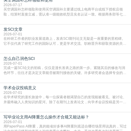
2026-07-17
买空调国补怎样领取和使用买空调国补主要通过线上电商平台或线下授权店领
取，结算时直接立减‌，需认准一级能效机型且实名认证一致。根据商务部等七部
门部署的2026年消费品以旧换新政策，全国统一补贴标准，具体操作如下。‌‌‌哪里
能领到补贴首选‌京东APP‌搜索专属口令(如【家电补贴1637】、【国补立省
发SCI文章
4949】等，口令会随活动更新，以页面显示为准)进入补贴专场。淘宝/天猫也可
复制粘贴【8$FKFGgJq
2026-07-01
在科研工作者的职业发展道路上，发表SCI期刊论文无疑是一座重要的里程碑。
它不仅代表了研究工作的国际认可，更是学术交流、职称晋升和获取资源的关键
凭证。然而，对于许多初学者甚至是有经验的研究者来说，这个过程依然充满挑
战与困惑。从选题立意到投稿回应，每一步都需要精心的策略与扎实的工作。本
怎么自己润色SCI
篇AEIC学术交流中心小编就为大家介绍“发SCI文章”。一、精准定位是成功的第
一步发表SCI文章，首要解决的问题是“投
2026-07-01
完成一篇SCI论文的初稿，仅仅是漫长发表之路的第一步。紧随其后的修改与润
色环节，往往才是决定文章能否被期刊接收的关键。许多研究者会选择专业的语
言润色服务，但这并非唯一途径。掌握自我润色的方法与技巧，不仅能提升论文
质量，更能在此过程中深化对学术写作的理解。如何系统、高效地打磨自己的论
学术会议投稿意义
文，使其在语言和学术表达上更符合国际期刊的要求，是每位研究者值得投入学
习的技能。本篇AEIC学术交流中心小编就为大家介
2026-07-01
在学术研究的漫长旅途中，每一位探索者都渴望自己的发现能被看见、被讨论、
并最终融入人类知识的星河。除了在期刊上发表论文，向学术会议投稿是另一个
至关重要且富有活力的环节。它不仅仅是一个提交文稿的动作，更是一扇通往更
广阔学术天地的大门，连接着个体研究与社会网络。本篇AEIC学术交流中心小编
写毕业论文用AI降重怎么操作才合规又能达标？
就为大家介绍“学术会议投稿意义”。一、加速研究成果的传播与反馈学术会议通
常具有周期短、时效性强的特点。相比期刊漫长的
2026-07-01
用PaperPass AI降重，真的能省好多事AI降重到底适合哪些场景用说真的，写过