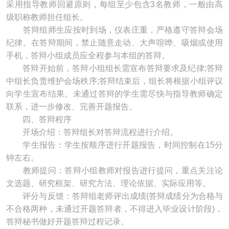
采用指导教师回避原则，每组至少包含3名教师，一般由高
级职称教师担任组长。
答辩组师生应按时到场，仪表庄重，严格遵守答辩会场
纪律。在答辩期间，禁止随意走动、大声喧哗、吸烟或使用
手机，答辩小组成员应全程参与本组的答辩。
答辩开始前，答辩小组组长需宣布答辩要求及纪律;答辩
中组长负责维护会场秩序;答辩结束后，组长将根据小组评议
向学生宣布结果。未通过答辩的学生需尽快与指导教师确定
联系，进一步修改、完善开题报告。
四、答辩程序
开场介绍：答辩组长对答辩流程进行介绍。
学生报告：学生按顺序进行开题报告，时间控制在15分
钟左右。
教师提问：答辩小组教师对报告进行提问，重点关注论
文选题、研究框架、研究方法、理论依据、实际应用等。
评分与反馈：答辩组老师评出成绩(答辩成绩分为合格与
不合格两种，未通过开题答辩者，不得进入毕业设计阶段)，
答辩秘书做好开题答辩过程记录。