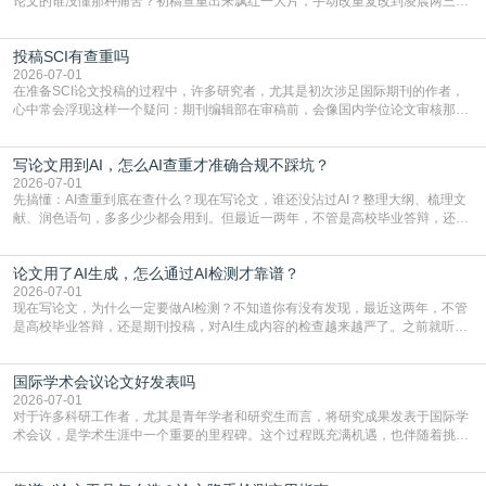
论文的谁没懂那种痛苦？初稿查重出来飘红一大片，手动改重复改到凌晨两三
点，删了改改了删，重复率还是纹丝不动，截止日期一天天近，整个人都要焦虑
到秃头。这时候靠谱的AI降重真的就是救命稻草，选对工具，半天就能搞定你两
投稿SCI有查重吗
三天都做不完的事。不是所有人都需要用AI降重，但如果你符合下面这些场景，
真的可以试试：初稿写完重复率远超要
2026-07-01
在准备SCI论文投稿的过程中，许多研究者，尤其是初次涉足国际期刊的作者，
心中常会浮现这样一个疑问：期刊编辑部在审稿前，会像国内学位论文审核那
样，先对稿件进行重复率检查吗？这个疑虑关乎学术诚信的底线，也直接影响到
论文的初审通过率。实际上，SCI期刊对重复内容的审查是严谨投稿流程中不可
写论文用到AI，怎么AI查重才准确合规不踩坑？
或缺的一环。本篇AEIC学术交流中心小编就为大家介绍“投稿SCI有查重吗”。
一、查重是标准流程答案是明确的：绝大多数S
2026-07-01
先搞懂：AI查重到底在查什么？现在写论文，谁还没沾过AI？整理大纲、梳理文
献、润色语句，多多少少都会用到。但最近一两年，不管是高校毕业答辩，还是
期刊投稿，对AI生成内容的管控越来越严，只查普通文字重复率已经不够了，必
须加做AI查重。很多人分不清，AI查重和普通查重到底有啥区别？这里说透：普
论文用了AI生成，怎么通过AI检测才靠谱？
通查重查的是你的文字和已公开文献的重复比例，防的是抄袭；AI查重查的是你
的内容里，有多少是AI生成的，防的是过
2026-07-01
现在写论文，为什么一定要做AI检测？不知道你有没有发现，最近这两年，不管
是高校毕业答辩，还是期刊投稿，对AI生成内容的检查越来越严了。之前就听身
边朋友说，初稿用AI整理了文献综述，没做AI检测就交了学校预审，直接被打回
要求修改，还差点被判定学术不规范，真的太冤了。现在国内多数高校和核心期
国际学术会议论文好发表吗
刊，都已经明确出台了相关规定：如果使用AI生成内容辅助写作，必须明确标
注，未标注的AI生成内容会被认定为不符合学
2026-07-01
对于许多科研工作者，尤其是青年学者和研究生而言，将研究成果发表于国际学
术会议，是学术生涯中一个重要的里程碑。这个过程既充满机遇，也伴随着挑
战。面对不同的会议等级、严格的评审标准和激烈的竞争，不少人心中都会产生
疑问：国际学术会议论文到底好不好发表？其价值和难度究竟如何衡量。本篇