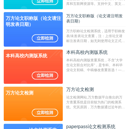
库和互联网资源等。支持中文、英文、
繁体、小语种论文检测，。--不支持指
定院校！！！
万方论文职称版（论文请注明发
万方论文职称版（论文请注
表日期）
明发表日期）
万方职称论文检测系统，适用于职称发
表/未发表论文查重，注：上传论文请
标注发表日期，如无则使用论文正式发
表时间；如未公开发表的，则用论文完
成时间作为发表日期。
本科高校内测版系统
本科高校内测版系统
本科高校内测版查重系统，不含”大学
生论文联合对比库“，是专科、本科毕
业论文初稿、中稿修改查重首选！——
不支持验证！！！
万方论文检测
万方论文检测
论文检测网站,万方数据平台推出的万
方查重系统是目前较为热门的检测系
统。究其原因，万方数据通过近年的发
展，在高校中也确立了自己的相应地
位，特别是部分高校直接将其视为毕业
检测系统，其真实性和权威性无可厚
paperpass论文检测系统
非。其次，相对于知网而言，万方检测