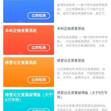
硕博初稿检测（一般习惯叫做硕博预审
版），论文查重检测上千万篇中文文
献，超百万篇各类独家文献，超百万港
澳台地区学术文献过千万篇英文文献资
源，数亿个中英文互联网资源是全国高
校用来检测硕博论文的系统，检测范围
本科定稿查重系统
本科定稿查重系统
广，数据来源真实，检测算法合理!本
系统含有（学术库与源码库）。（限制
本科定稿查重版（一般习惯叫本科终评
字符数30万）
版），论文抄袭检测系统，专用于大学
生专、本科等论文检测的系统，大多数
专、本科院校使用此检测系统。（限制
字符数6万）
维普论文查重系统
维普论文查重系统
论文查重软件,维普论文检测系统：高
校，杂志社指定系统，可检测期刊发
表，大学生，硕博等论文。检测报告支
持PDF、网页格式，性价比高！--不支
持指定院校！！！
维普论文查重硕博版（大于9万字
维普论文查重硕博版（大于
符）
9万字符）
学位论文查重,维普查重系统是国内知
名数据公司。本系统含有硕博库、期刊