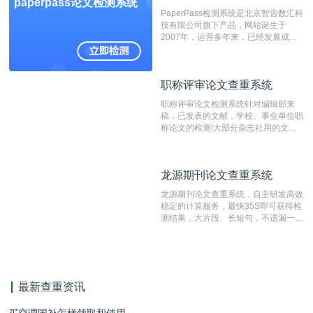
paperpass论文检测系统
费用少，上手容易，是学生初次论文查
PaperPass检测系统是北京智齿数汇科
重的推荐系统。
技有限公司旗下产品，网站诞生于
2007年，运营多年来，已经发展成为
国内可信赖的中文原创性检查和预防剽
窃的在线网站。 系统采用自主研发的
动态指纹越级扫描检测技术，该项技术
职称评审论文查重系统
职称评审论文查重系统
检测速度快、精度高，市场反映良好。
职称评审论文检测系统针对编辑部来
稿，已发表的文献，学校、事业单位职
称论文的检测!大部分杂志社用的文献
抄袭检测系统。可检测抄袭与剽窃、伪
造、篡改、不当署名、一稿多投等学术
不端文献，学术不端论文查重可供期刊
龙源期刊论文查重系统
龙源期刊论文查重系统
编辑部检测来稿和已发表的文献,检测
结果和杂志社一致,已发表过的文章检
龙源期刊论文查重系统，自主研发高效
测时注意填写第一作者,才能排除已发
稳定的计算服务，最快35S即可获得检
表文献复制比。（限制字符数1万）
测结果，大片段、长短句，不遗漏一处
相似，区分论文中的正确引用参考文
献。
最新查重资讯
买空调国补怎样领取和使用