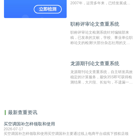
2007年，运营多年来，已经发展成为
国内可信赖的中文原创性检查和预防剽
窃的在线网站。 系统采用自主研发的
动态指纹越级扫描检测技术，该项技术
职称评审论文查重系统
职称评审论文查重系统
检测速度快、精度高，市场反映良好。
职称评审论文检测系统针对编辑部来
稿，已发表的文献，学校、事业单位职
称论文的检测!大部分杂志社用的文献
抄袭检测系统。可检测抄袭与剽窃、伪
造、篡改、不当署名、一稿多投等学术
不端文献，学术不端论文查重可供期刊
龙源期刊论文查重系统
龙源期刊论文查重系统
编辑部检测来稿和已发表的文献,检测
结果和杂志社一致,已发表过的文章检
龙源期刊论文查重系统，自主研发高效
测时注意填写第一作者,才能排除已发
稳定的计算服务，最快35S即可获得检
表文献复制比。（限制字符数1万）
测结果，大片段、长短句，不遗漏一处
相似，区分论文中的正确引用参考文
献。
最新查重资讯
买空调国补怎样领取和使用
2026-07-17
买空调国补怎样领取和使用买空调国补主要通过线上电商平台或线下授权店领