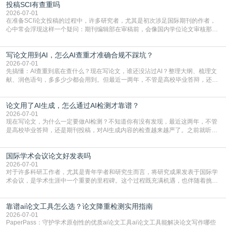
投稿SCI有查重吗
三天都做不完的事。不是所有人都需要用AI降重，但如果你符合下面这些场景，
真的可以试试：初稿写完重复率远超要
2026-07-01
在准备SCI论文投稿的过程中，许多研究者，尤其是初次涉足国际期刊的作者，
心中常会浮现这样一个疑问：期刊编辑部在审稿前，会像国内学位论文审核那
样，先对稿件进行重复率检查吗？这个疑虑关乎学术诚信的底线，也直接影响到
论文的初审通过率。实际上，SCI期刊对重复内容的审查是严谨投稿流程中不可
写论文用到AI，怎么AI查重才准确合规不踩坑？
或缺的一环。本篇AEIC学术交流中心小编就为大家介绍“投稿SCI有查重吗”。
一、查重是标准流程答案是明确的：绝大多数S
2026-07-01
先搞懂：AI查重到底在查什么？现在写论文，谁还没沾过AI？整理大纲、梳理文
献、润色语句，多多少少都会用到。但最近一两年，不管是高校毕业答辩，还是
期刊投稿，对AI生成内容的管控越来越严，只查普通文字重复率已经不够了，必
须加做AI查重。很多人分不清，AI查重和普通查重到底有啥区别？这里说透：普
论文用了AI生成，怎么通过AI检测才靠谱？
通查重查的是你的文字和已公开文献的重复比例，防的是抄袭；AI查重查的是你
的内容里，有多少是AI生成的，防的是过
2026-07-01
现在写论文，为什么一定要做AI检测？不知道你有没有发现，最近这两年，不管
是高校毕业答辩，还是期刊投稿，对AI生成内容的检查越来越严了。之前就听身
边朋友说，初稿用AI整理了文献综述，没做AI检测就交了学校预审，直接被打回
要求修改，还差点被判定学术不规范，真的太冤了。现在国内多数高校和核心期
国际学术会议论文好发表吗
刊，都已经明确出台了相关规定：如果使用AI生成内容辅助写作，必须明确标
注，未标注的AI生成内容会被认定为不符合学
2026-07-01
对于许多科研工作者，尤其是青年学者和研究生而言，将研究成果发表于国际学
术会议，是学术生涯中一个重要的里程碑。这个过程既充满机遇，也伴随着挑
战。面对不同的会议等级、严格的评审标准和激烈的竞争，不少人心中都会产生
疑问：国际学术会议论文到底好不好发表？其价值和难度究竟如何衡量。本篇
靠谱ai论文工具怎么选？论文降重检测实用指南
AEIC学术交流中心小编就为大家介绍“国际学术会议论文好发表吗”。一、会议论
文发表的相对优势与期刊论文相比，国际会议论文的发
2026-07-01
PaperPass：守护学术原创性的优质ai论文工具ai论文工具能解决论文写作哪些