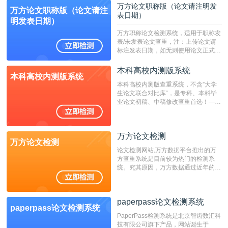
定院校！！！
万方论文职称版（论文请注明发
万方论文职称版（论文请注
表日期）
明发表日期）
万方职称论文检测系统，适用于职称发
表/未发表论文查重，注：上传论文请
标注发表日期，如无则使用论文正式发
表时间；如未公开发表的，则用论文完
成时间作为发表日期。
本科高校内测版系统
本科高校内测版系统
本科高校内测版查重系统，不含”大学
生论文联合对比库“，是专科、本科毕
业论文初稿、中稿修改查重首选！——
不支持验证！！！
万方论文检测
万方论文检测
论文检测网站,万方数据平台推出的万
方查重系统是目前较为热门的检测系
统。究其原因，万方数据通过近年的发
展，在高校中也确立了自己的相应地
位，特别是部分高校直接将其视为毕业
检测系统，其真实性和权威性无可厚
paperpass论文检测系统
非。其次，相对于知网而言，万方检测
paperpass论文检测系统
费用少，上手容易，是学生初次论文查
PaperPass检测系统是北京智齿数汇科
重的推荐系统。
技有限公司旗下产品，网站诞生于