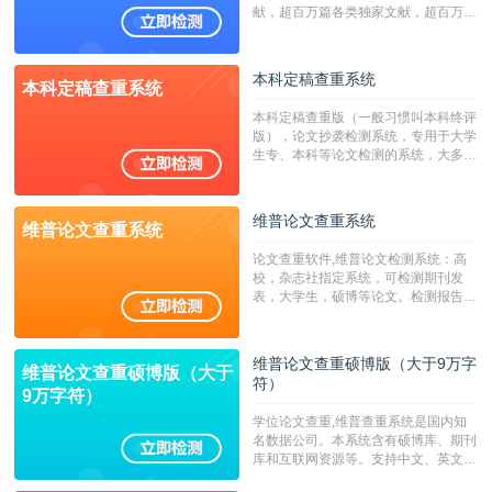
献，超百万篇各类独家文献，超百万港
澳台地区学术文献过千万篇英文文献资
源，数亿个中英文互联网资源是全国高
校用来检测硕博论文的系统，检测范围
本科定稿查重系统
本科定稿查重系统
广，数据来源真实，检测算法合理!本
系统含有（学术库与源码库）。（限制
本科定稿查重版（一般习惯叫本科终评
字符数30万）
版），论文抄袭检测系统，专用于大学
生专、本科等论文检测的系统，大多数
专、本科院校使用此检测系统。（限制
字符数6万）
维普论文查重系统
维普论文查重系统
论文查重软件,维普论文检测系统：高
校，杂志社指定系统，可检测期刊发
表，大学生，硕博等论文。检测报告支
持PDF、网页格式，性价比高！--不支
持指定院校！！！
维普论文查重硕博版（大于9万字
维普论文查重硕博版（大于
符）
9万字符）
学位论文查重,维普查重系统是国内知
名数据公司。本系统含有硕博库、期刊
库和互联网资源等。支持中文、英文、
繁体、小语种论文检测，。--不支持指