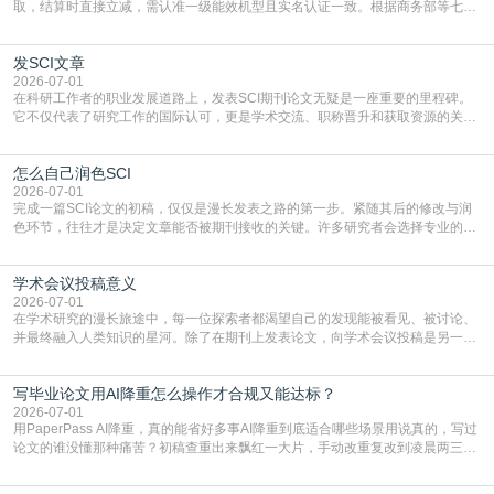
取，结算时直接立减‌，需认准一级能效机型且实名认证一致。根据商务部等七部
门部署的2026年消费品以旧换新政策，全国统一补贴标准，具体操作如下。‌‌‌哪里
能领到补贴首选‌京东APP‌搜索专属口令(如【家电补贴1637】、【国补立省
发SCI文章
4949】等，口令会随活动更新，以页面显示为准)进入补贴专场。淘宝/天猫也可
复制粘贴【8$FKFGgJq
2026-07-01
在科研工作者的职业发展道路上，发表SCI期刊论文无疑是一座重要的里程碑。
它不仅代表了研究工作的国际认可，更是学术交流、职称晋升和获取资源的关键
凭证。然而，对于许多初学者甚至是有经验的研究者来说，这个过程依然充满挑
战与困惑。从选题立意到投稿回应，每一步都需要精心的策略与扎实的工作。本
怎么自己润色SCI
篇AEIC学术交流中心小编就为大家介绍“发SCI文章”。一、精准定位是成功的第
一步发表SCI文章，首要解决的问题是“投
2026-07-01
完成一篇SCI论文的初稿，仅仅是漫长发表之路的第一步。紧随其后的修改与润
色环节，往往才是决定文章能否被期刊接收的关键。许多研究者会选择专业的语
言润色服务，但这并非唯一途径。掌握自我润色的方法与技巧，不仅能提升论文
质量，更能在此过程中深化对学术写作的理解。如何系统、高效地打磨自己的论
学术会议投稿意义
文，使其在语言和学术表达上更符合国际期刊的要求，是每位研究者值得投入学
习的技能。本篇AEIC学术交流中心小编就为大家介
2026-07-01
在学术研究的漫长旅途中，每一位探索者都渴望自己的发现能被看见、被讨论、
并最终融入人类知识的星河。除了在期刊上发表论文，向学术会议投稿是另一个
至关重要且富有活力的环节。它不仅仅是一个提交文稿的动作，更是一扇通往更
广阔学术天地的大门，连接着个体研究与社会网络。本篇AEIC学术交流中心小编
写毕业论文用AI降重怎么操作才合规又能达标？
就为大家介绍“学术会议投稿意义”。一、加速研究成果的传播与反馈学术会议通
常具有周期短、时效性强的特点。相比期刊漫长的
2026-07-01
用PaperPass AI降重，真的能省好多事AI降重到底适合哪些场景用说真的，写过
论文的谁没懂那种痛苦？初稿查重出来飘红一大片，手动改重复改到凌晨两三
点，删了改改了删，重复率还是纹丝不动，截止日期一天天近，整个人都要焦虑
到秃头。这时候靠谱的AI降重真的就是救命稻草，选对工具，半天就能搞定你两