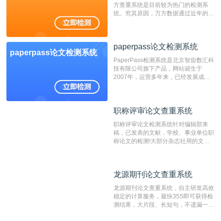
方查重系统是目前较为热门的检测系
统。究其原因，万方数据通过近年的发
展，在高校中也确立了自己的相应地
位，特别是部分高校直接将其视为毕业
检测系统，其真实性和权威性无可厚
paperpass论文检测系统
非。其次，相对于知网而言，万方检测
paperpass论文检测系统
费用少，上手容易，是学生初次论文查
PaperPass检测系统是北京智齿数汇科
重的推荐系统。
技有限公司旗下产品，网站诞生于
2007年，运营多年来，已经发展成为
国内可信赖的中文原创性检查和预防剽
窃的在线网站。 系统采用自主研发的
动态指纹越级扫描检测技术，该项技术
职称评审论文查重系统
职称评审论文查重系统
检测速度快、精度高，市场反映良好。
职称评审论文检测系统针对编辑部来
稿，已发表的文献，学校、事业单位职
称论文的检测!大部分杂志社用的文献
抄袭检测系统。可检测抄袭与剽窃、伪
造、篡改、不当署名、一稿多投等学术
不端文献，学术不端论文查重可供期刊
龙源期刊论文查重系统
龙源期刊论文查重系统
编辑部检测来稿和已发表的文献,检测
结果和杂志社一致,已发表过的文章检
龙源期刊论文查重系统，自主研发高效
测时注意填写第一作者,才能排除已发
稳定的计算服务，最快35S即可获得检
表文献复制比。（限制字符数1万）
测结果，大片段、长短句，不遗漏一处
相似，区分论文中的正确引用参考文