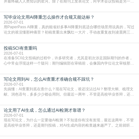
并最终融入人类知识的星河。除了在期刊上发表论文，向学术会议投稿是另一个
至关重要且富有活力的环节。它不仅仅是一个提交文稿的动作，更是一扇通往更
广阔学术天地的大门，连接着个体研究与社会网络。本篇AEIC学术交流中心小编
写毕业论文用AI降重怎么操作才合规又能达标？
就为大家介绍“学术会议投稿意义”。一、加速研究成果的传播与反馈学术会议通
常具有周期短、时效性强的特点。相比期刊漫长的
2026-07-01
用PaperPass AI降重，真的能省好多事AI降重到底适合哪些场景用说真的，写过
论文的谁没懂那种痛苦？初稿查重出来飘红一大片，手动改重复改到凌晨两三
点，删了改改了删，重复率还是纹丝不动，截止日期一天天近，整个人都要焦虑
到秃头。这时候靠谱的AI降重真的就是救命稻草，选对工具，半天就能搞定你两
投稿SCI有查重吗
三天都做不完的事。不是所有人都需要用AI降重，但如果你符合下面这些场景，
真的可以试试：初稿写完重复率远超要
2026-07-01
在准备SCI论文投稿的过程中，许多研究者，尤其是初次涉足国际期刊的作者，
心中常会浮现这样一个疑问：期刊编辑部在审稿前，会像国内学位论文审核那
样，先对稿件进行重复率检查吗？这个疑虑关乎学术诚信的底线，也直接影响到
论文的初审通过率。实际上，SCI期刊对重复内容的审查是严谨投稿流程中不可
写论文用到AI，怎么AI查重才准确合规不踩坑？
或缺的一环。本篇AEIC学术交流中心小编就为大家介绍“投稿SCI有查重吗”。
一、查重是标准流程答案是明确的：绝大多数S
2026-07-01
先搞懂：AI查重到底在查什么？现在写论文，谁还没沾过AI？整理大纲、梳理文
献、润色语句，多多少少都会用到。但最近一两年，不管是高校毕业答辩，还是
期刊投稿，对AI生成内容的管控越来越严，只查普通文字重复率已经不够了，必
须加做AI查重。很多人分不清，AI查重和普通查重到底有啥区别？这里说透：普
论文用了AI生成，怎么通过AI检测才靠谱？
通查重查的是你的文字和已公开文献的重复比例，防的是抄袭；AI查重查的是你
的内容里，有多少是AI生成的，防的是过
2026-07-01
现在写论文，为什么一定要做AI检测？不知道你有没有发现，最近这两年，不管
是高校毕业答辩，还是期刊投稿，对AI生成内容的检查越来越严了。之前就听身
边朋友说，初稿用AI整理了文献综述，没做AI检测就交了学校预审，直接被打回
要求修改，还差点被判定学术不规范，真的太冤了。现在国内多数高校和核心期