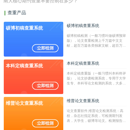
南大核心期刊查重率要控制在多少？
查重产品
硕博初稿查重系统
硕博初稿查重系统
硕博初稿检测（一般习惯叫做硕博预审
版），论文查重检测上千万篇中文文
献，超百万篇各类独家文献，超百万港
澳台地区学术文献过千万篇英文文献资
源，数亿个中英文互联网资源是全国高
校用来检测硕博论文的系统，检测范围
本科定稿查重系统
本科定稿查重系统
广，数据来源真实，检测算法合理!本
系统含有（学术库与源码库）。（限制
本科定稿查重版（一般习惯叫本科终评
字符数30万）
版），论文抄袭检测系统，专用于大学
生专、本科等论文检测的系统，大多数
专、本科院校使用此检测系统。（限制
字符数6万）
维普论文查重系统
维普论文查重系统
论文查重软件,维普论文检测系统：高
校，杂志社指定系统，可检测期刊发
表，大学生，硕博等论文。检测报告支
持PDF、网页格式，性价比高！--不支