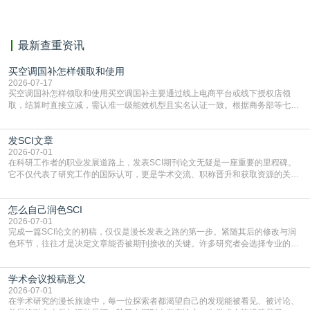
献。
最新查重资讯
买空调国补怎样领取和使用
2026-07-17
买空调国补怎样领取和使用买空调国补主要通过线上电商平台或线下授权店领
取，结算时直接立减‌，需认准一级能效机型且实名认证一致。根据商务部等七部
门部署的2026年消费品以旧换新政策，全国统一补贴标准，具体操作如下。‌‌‌哪里
能领到补贴首选‌京东APP‌搜索专属口令(如【家电补贴1637】、【国补立省
发SCI文章
4949】等，口令会随活动更新，以页面显示为准)进入补贴专场。淘宝/天猫也可
复制粘贴【8$FKFGgJq
2026-07-01
在科研工作者的职业发展道路上，发表SCI期刊论文无疑是一座重要的里程碑。
它不仅代表了研究工作的国际认可，更是学术交流、职称晋升和获取资源的关键
凭证。然而，对于许多初学者甚至是有经验的研究者来说，这个过程依然充满挑
战与困惑。从选题立意到投稿回应，每一步都需要精心的策略与扎实的工作。本
怎么自己润色SCI
篇AEIC学术交流中心小编就为大家介绍“发SCI文章”。一、精准定位是成功的第
一步发表SCI文章，首要解决的问题是“投
2026-07-01
完成一篇SCI论文的初稿，仅仅是漫长发表之路的第一步。紧随其后的修改与润
色环节，往往才是决定文章能否被期刊接收的关键。许多研究者会选择专业的语
言润色服务，但这并非唯一途径。掌握自我润色的方法与技巧，不仅能提升论文
质量，更能在此过程中深化对学术写作的理解。如何系统、高效地打磨自己的论
学术会议投稿意义
文，使其在语言和学术表达上更符合国际期刊的要求，是每位研究者值得投入学
习的技能。本篇AEIC学术交流中心小编就为大家介
2026-07-01
在学术研究的漫长旅途中，每一位探索者都渴望自己的发现能被看见、被讨论、