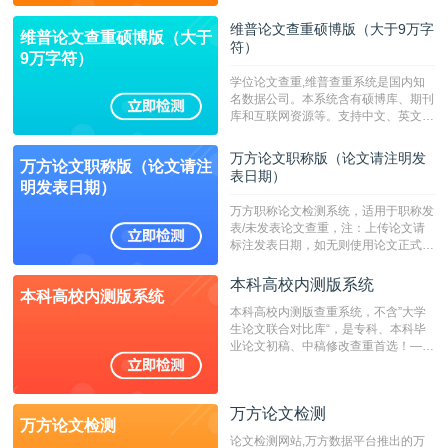
持指定院校！！！
维普论文查重硕博版（大于9万字
维普论文查重硕博版（大于
符）
9万字符）
学位论文查重,维普查重系统是国内知
名数据公司。本系统含有硕博库、期刊
库和互联网资源等。支持中文、英文、
繁体、小语种论文检测，。--不支持指
定院校！！！
万方论文职称版（论文请注明发
万方论文职称版（论文请注
表日期）
明发表日期）
万方职称论文检测系统，适用于职称发
表/未发表论文查重，注：上传论文请
标注发表日期，如无则使用论文正式发
表时间；如未公开发表的，则用论文完
成时间作为发表日期。
本科高校内测版系统
本科高校内测版系统
本科高校内测版查重系统，不含”大学
生论文联合对比库“，是专科、本科毕
业论文初稿、中稿修改查重首选！——
不支持验证！！！
万方论文检测
万方论文检测
论文检测网站,万方数据平台推出的万