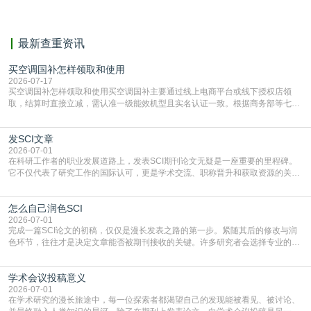
最新查重资讯
买空调国补怎样领取和使用
2026-07-17
买空调国补怎样领取和使用买空调国补主要通过线上电商平台或线下授权店领
取，结算时直接立减‌，需认准一级能效机型且实名认证一致。根据商务部等七部
门部署的2026年消费品以旧换新政策，全国统一补贴标准，具体操作如下。‌‌‌哪里
能领到补贴首选‌京东APP‌搜索专属口令(如【家电补贴1637】、【国补立省
发SCI文章
4949】等，口令会随活动更新，以页面显示为准)进入补贴专场。淘宝/天猫也可
复制粘贴【8$FKFGgJq
2026-07-01
在科研工作者的职业发展道路上，发表SCI期刊论文无疑是一座重要的里程碑。
它不仅代表了研究工作的国际认可，更是学术交流、职称晋升和获取资源的关键
凭证。然而，对于许多初学者甚至是有经验的研究者来说，这个过程依然充满挑
战与困惑。从选题立意到投稿回应，每一步都需要精心的策略与扎实的工作。本
怎么自己润色SCI
篇AEIC学术交流中心小编就为大家介绍“发SCI文章”。一、精准定位是成功的第
一步发表SCI文章，首要解决的问题是“投
2026-07-01
完成一篇SCI论文的初稿，仅仅是漫长发表之路的第一步。紧随其后的修改与润
色环节，往往才是决定文章能否被期刊接收的关键。许多研究者会选择专业的语
言润色服务，但这并非唯一途径。掌握自我润色的方法与技巧，不仅能提升论文
质量，更能在此过程中深化对学术写作的理解。如何系统、高效地打磨自己的论
学术会议投稿意义
文，使其在语言和学术表达上更符合国际期刊的要求，是每位研究者值得投入学
习的技能。本篇AEIC学术交流中心小编就为大家介
2026-07-01
在学术研究的漫长旅途中，每一位探索者都渴望自己的发现能被看见、被讨论、