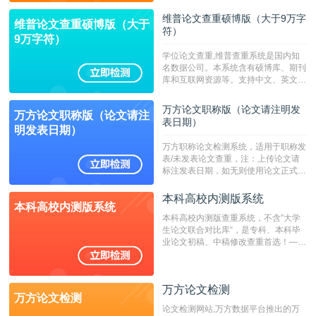
维普论文查重硕博版（大于9万字
维普论文查重硕博版（大于
符）
9万字符）
学位论文查重,维普查重系统是国内知
名数据公司。本系统含有硕博库、期刊
库和互联网资源等。支持中文、英文、
繁体、小语种论文检测，。--不支持指
定院校！！！
万方论文职称版（论文请注明发
万方论文职称版（论文请注
表日期）
明发表日期）
万方职称论文检测系统，适用于职称发
表/未发表论文查重，注：上传论文请
标注发表日期，如无则使用论文正式发
表时间；如未公开发表的，则用论文完
成时间作为发表日期。
本科高校内测版系统
本科高校内测版系统
本科高校内测版查重系统，不含”大学
生论文联合对比库“，是专科、本科毕
业论文初稿、中稿修改查重首选！——
不支持验证！！！
万方论文检测
万方论文检测
论文检测网站,万方数据平台推出的万