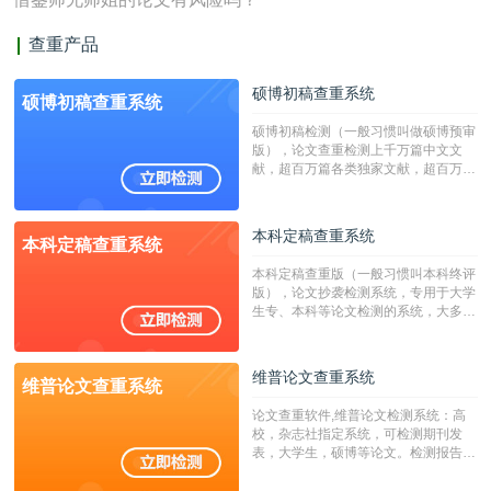
查重产品
硕博初稿查重系统
硕博初稿查重系统
硕博初稿检测（一般习惯叫做硕博预审
版），论文查重检测上千万篇中文文
献，超百万篇各类独家文献，超百万港
澳台地区学术文献过千万篇英文文献资
源，数亿个中英文互联网资源是全国高
校用来检测硕博论文的系统，检测范围
本科定稿查重系统
本科定稿查重系统
广，数据来源真实，检测算法合理!本
系统含有（学术库与源码库）。（限制
本科定稿查重版（一般习惯叫本科终评
字符数30万）
版），论文抄袭检测系统，专用于大学
生专、本科等论文检测的系统，大多数
专、本科院校使用此检测系统。（限制
字符数6万）
维普论文查重系统
维普论文查重系统
论文查重软件,维普论文检测系统：高
校，杂志社指定系统，可检测期刊发
表，大学生，硕博等论文。检测报告支
持PDF、网页格式，性价比高！--不支
持指定院校！！！