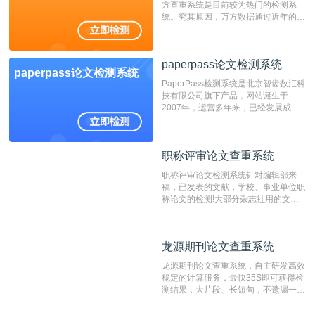
方查重系统是目前较为热门的检测系
统。究其原因，万方数据通过近年的发
展，在高校中也确立了自己的相应地
位，特别是部分高校直接将其视为毕业
检测系统，其真实性和权威性无可厚
paperpass论文检测系统
非。其次，相对于知网而言，万方检测
paperpass论文检测系统
费用少，上手容易，是学生初次论文查
PaperPass检测系统是北京智齿数汇科
重的推荐系统。
技有限公司旗下产品，网站诞生于
2007年，运营多年来，已经发展成为
国内可信赖的中文原创性检查和预防剽
窃的在线网站。 系统采用自主研发的
动态指纹越级扫描检测技术，该项技术
职称评审论文查重系统
职称评审论文查重系统
检测速度快、精度高，市场反映良好。
职称评审论文检测系统针对编辑部来
稿，已发表的文献，学校、事业单位职
称论文的检测!大部分杂志社用的文献
抄袭检测系统。可检测抄袭与剽窃、伪
造、篡改、不当署名、一稿多投等学术
不端文献，学术不端论文查重可供期刊
龙源期刊论文查重系统
龙源期刊论文查重系统
编辑部检测来稿和已发表的文献,检测
结果和杂志社一致,已发表过的文章检
龙源期刊论文查重系统，自主研发高效
测时注意填写第一作者,才能排除已发
稳定的计算服务，最快35S即可获得检
表文献复制比。（限制字符数1万）
测结果，大片段、长短句，不遗漏一处
相似，区分论文中的正确引用参考文
献。