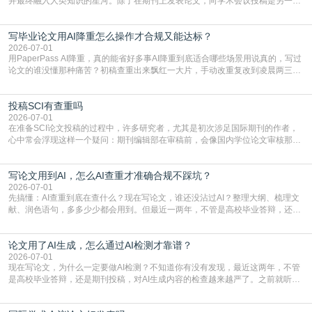
并最终融入人类知识的星河。除了在期刊上发表论文，向学术会议投稿是另一个
至关重要且富有活力的环节。它不仅仅是一个提交文稿的动作，更是一扇通往更
广阔学术天地的大门，连接着个体研究与社会网络。本篇AEIC学术交流中心小编
写毕业论文用AI降重怎么操作才合规又能达标？
就为大家介绍“学术会议投稿意义”。一、加速研究成果的传播与反馈学术会议通
常具有周期短、时效性强的特点。相比期刊漫长的
2026-07-01
用PaperPass AI降重，真的能省好多事AI降重到底适合哪些场景用说真的，写过
论文的谁没懂那种痛苦？初稿查重出来飘红一大片，手动改重复改到凌晨两三
点，删了改改了删，重复率还是纹丝不动，截止日期一天天近，整个人都要焦虑
到秃头。这时候靠谱的AI降重真的就是救命稻草，选对工具，半天就能搞定你两
投稿SCI有查重吗
三天都做不完的事。不是所有人都需要用AI降重，但如果你符合下面这些场景，
真的可以试试：初稿写完重复率远超要
2026-07-01
在准备SCI论文投稿的过程中，许多研究者，尤其是初次涉足国际期刊的作者，
心中常会浮现这样一个疑问：期刊编辑部在审稿前，会像国内学位论文审核那
样，先对稿件进行重复率检查吗？这个疑虑关乎学术诚信的底线，也直接影响到
论文的初审通过率。实际上，SCI期刊对重复内容的审查是严谨投稿流程中不可
写论文用到AI，怎么AI查重才准确合规不踩坑？
或缺的一环。本篇AEIC学术交流中心小编就为大家介绍“投稿SCI有查重吗”。
一、查重是标准流程答案是明确的：绝大多数S
2026-07-01
先搞懂：AI查重到底在查什么？现在写论文，谁还没沾过AI？整理大纲、梳理文
献、润色语句，多多少少都会用到。但最近一两年，不管是高校毕业答辩，还是
期刊投稿，对AI生成内容的管控越来越严，只查普通文字重复率已经不够了，必
须加做AI查重。很多人分不清，AI查重和普通查重到底有啥区别？这里说透：普
论文用了AI生成，怎么通过AI检测才靠谱？
通查重查的是你的文字和已公开文献的重复比例，防的是抄袭；AI查重查的是你
的内容里，有多少是AI生成的，防的是过
2026-07-01
现在写论文，为什么一定要做AI检测？不知道你有没有发现，最近这两年，不管
是高校毕业答辩，还是期刊投稿，对AI生成内容的检查越来越严了。之前就听身
边朋友说，初稿用AI整理了文献综述，没做AI检测就交了学校预审，直接被打回
要求修改，还差点被判定学术不规范，真的太冤了。现在国内多数高校和核心期