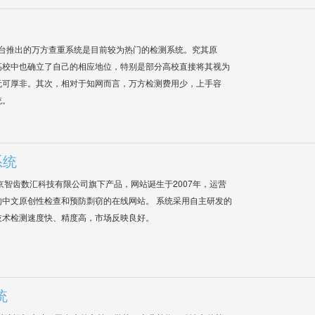
平台推出的万方查重系统是目前较为热门的检测系统。究其原
高校中也确立了自己的相应地位，特别是部分高校直接将其视为
无可厚非。其次，相对于知网而言，万方检测费用少，上手容
统。
系统
是北京智齿数汇科技有限公司旗下产品，网站诞生于2007年，运营
中文原创性检查和预防剽窃的在线网站。 系统采用自主研发的
技术检测速度快、精度高，市场反映良好。
统