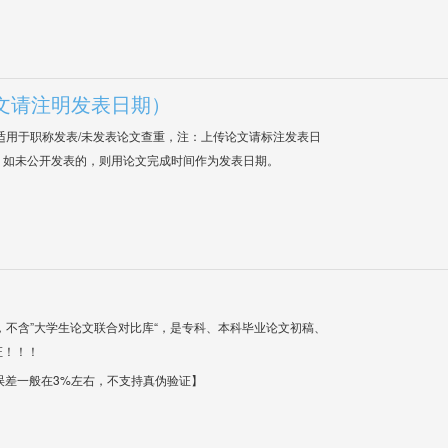
文请注明发表日期）
适用于职称发表/未发表论文查重，注：上传论文请标注发表日
；如未公开发表的，则用论文完成时间作为发表日期。
，不含”大学生论文联合对比库“，是专科、本科毕业论文初稿、
证！！！
【误差一般在3%左右，不支持真伪验证】