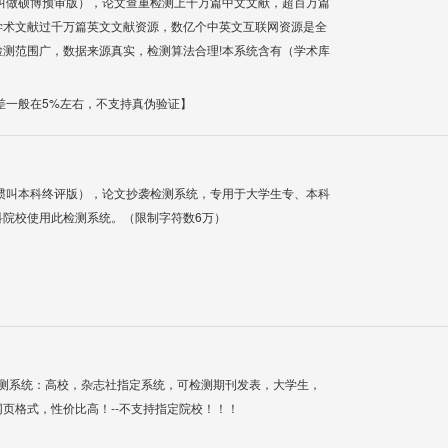
叫做硕博预审版），论文查重检测上千万篇中文文献，超百万篇
学术文献过千万篇英文文献资源，数亿个中英文互联网资源是全
测范围广，数据来源真实，检测算法合理!本系统含有（学术库
差一般在5%左右，不支持真伪验证】
惯叫本科终评版），论文抄袭检测系统，专用于大学生专、本科
科院校使用此检测系统。（限制字符数6万）
检测系统：高校，杂志社指定系统，可检测期刊发表，大学生，
网页格式，性价比高！--不支持指定院校！！！