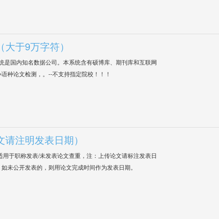
（大于9万字符）
系统是国内知名数据公司。本系统含有硕博库、期刊库和互联网
语种论文检测，。--不支持指定院校！！！
文请注明发表日期）
适用于职称发表/未发表论文查重，注：上传论文请标注发表日
；如未公开发表的，则用论文完成时间作为发表日期。