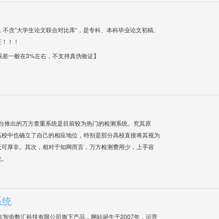
，不含”大学生论文联合对比库“，是专科、本科毕业论文初稿、
证！！！
【误差一般在3%左右，不支持真伪验证】
平台推出的万方查重系统是目前较为热门的检测系统。究其原
高校中也确立了自己的相应地位，特别是部分高校直接将其视为
无可厚非。其次，相对于知网而言，万方检测费用少，上手容
统。
系统
是北京智齿数汇科技有限公司旗下产品，网站诞生于2007年，运营