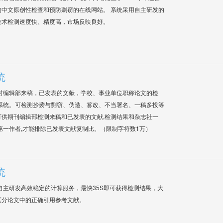
中文原创性检查和预防剽窃的在线网站。 系统采用自主研发的
技术检测速度快、精度高，市场反映良好。
统
对编辑部来稿，已发表的文献，学校、事业单位职称论文的检
系统。可检测抄袭与剽窃、伪造、篡改、不当署名、一稿多投等
供期刊编辑部检测来稿和已发表的文献,检测结果和杂志社一
第一作者,才能排除已发表文献复制比。（限制字符数1万）
统
自主研发高效稳定的计算服务，最快35S即可获得检测结果，大
区分论文中的正确引用参考文献。