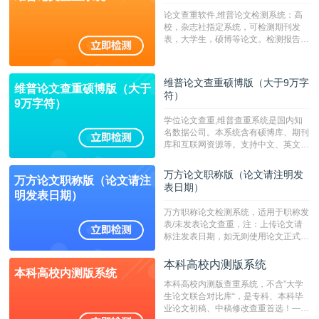
论文查重软件,维普论文检测系统：高
校，杂志社指定系统，可检测期刊发
表，大学生，硕博等论文。检测报告支
持PDF、网页格式，性价比高！--不支
持指定院校！！！
维普论文查重硕博版（大于9万字
维普论文查重硕博版（大于
符）
9万字符）
学位论文查重,维普查重系统是国内知
名数据公司。本系统含有硕博库、期刊
库和互联网资源等。支持中文、英文、
繁体、小语种论文检测，。--不支持指
定院校！！！
万方论文职称版（论文请注明发
万方论文职称版（论文请注
表日期）
明发表日期）
万方职称论文检测系统，适用于职称发
表/未发表论文查重，注：上传论文请
标注发表日期，如无则使用论文正式发
表时间；如未公开发表的，则用论文完
成时间作为发表日期。
本科高校内测版系统
本科高校内测版系统
本科高校内测版查重系统，不含”大学
生论文联合对比库“，是专科、本科毕
业论文初稿、中稿修改查重首选！——