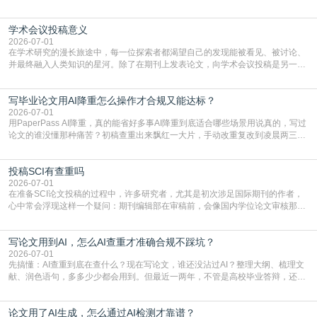
言润色服务，但这并非唯一途径。掌握自我润色的方法与技巧，不仅能提升论文
质量，更能在此过程中深化对学术写作的理解。如何系统、高效地打磨自己的论
学术会议投稿意义
文，使其在语言和学术表达上更符合国际期刊的要求，是每位研究者值得投入学
习的技能。本篇AEIC学术交流中心小编就为大家介
2026-07-01
在学术研究的漫长旅途中，每一位探索者都渴望自己的发现能被看见、被讨论、
并最终融入人类知识的星河。除了在期刊上发表论文，向学术会议投稿是另一个
至关重要且富有活力的环节。它不仅仅是一个提交文稿的动作，更是一扇通往更
广阔学术天地的大门，连接着个体研究与社会网络。本篇AEIC学术交流中心小编
写毕业论文用AI降重怎么操作才合规又能达标？
就为大家介绍“学术会议投稿意义”。一、加速研究成果的传播与反馈学术会议通
常具有周期短、时效性强的特点。相比期刊漫长的
2026-07-01
用PaperPass AI降重，真的能省好多事AI降重到底适合哪些场景用说真的，写过
论文的谁没懂那种痛苦？初稿查重出来飘红一大片，手动改重复改到凌晨两三
点，删了改改了删，重复率还是纹丝不动，截止日期一天天近，整个人都要焦虑
到秃头。这时候靠谱的AI降重真的就是救命稻草，选对工具，半天就能搞定你两
投稿SCI有查重吗
三天都做不完的事。不是所有人都需要用AI降重，但如果你符合下面这些场景，
真的可以试试：初稿写完重复率远超要
2026-07-01
在准备SCI论文投稿的过程中，许多研究者，尤其是初次涉足国际期刊的作者，
心中常会浮现这样一个疑问：期刊编辑部在审稿前，会像国内学位论文审核那
样，先对稿件进行重复率检查吗？这个疑虑关乎学术诚信的底线，也直接影响到
论文的初审通过率。实际上，SCI期刊对重复内容的审查是严谨投稿流程中不可
写论文用到AI，怎么AI查重才准确合规不踩坑？
或缺的一环。本篇AEIC学术交流中心小编就为大家介绍“投稿SCI有查重吗”。
一、查重是标准流程答案是明确的：绝大多数S
2026-07-01
先搞懂：AI查重到底在查什么？现在写论文，谁还没沾过AI？整理大纲、梳理文
献、润色语句，多多少少都会用到。但最近一两年，不管是高校毕业答辩，还是
期刊投稿，对AI生成内容的管控越来越严，只查普通文字重复率已经不够了，必
须加做AI查重。很多人分不清，AI查重和普通查重到底有啥区别？这里说透：普
论文用了AI生成，怎么通过AI检测才靠谱？
通查重查的是你的文字和已公开文献的重复比例，防的是抄袭；AI查重查的是你