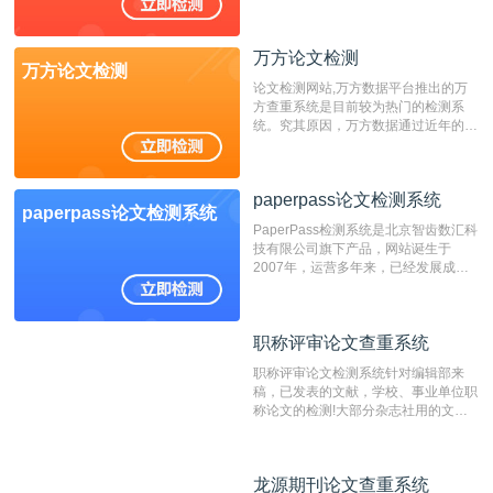
不支持验证！！！
万方论文检测
万方论文检测
论文检测网站,万方数据平台推出的万
方查重系统是目前较为热门的检测系
统。究其原因，万方数据通过近年的发
展，在高校中也确立了自己的相应地
位，特别是部分高校直接将其视为毕业
检测系统，其真实性和权威性无可厚
paperpass论文检测系统
非。其次，相对于知网而言，万方检测
paperpass论文检测系统
费用少，上手容易，是学生初次论文查
PaperPass检测系统是北京智齿数汇科
重的推荐系统。
技有限公司旗下产品，网站诞生于
2007年，运营多年来，已经发展成为
国内可信赖的中文原创性检查和预防剽
窃的在线网站。 系统采用自主研发的
动态指纹越级扫描检测技术，该项技术
职称评审论文查重系统
职称评审论文查重系统
检测速度快、精度高，市场反映良好。
职称评审论文检测系统针对编辑部来
稿，已发表的文献，学校、事业单位职
称论文的检测!大部分杂志社用的文献
抄袭检测系统。可检测抄袭与剽窃、伪
造、篡改、不当署名、一稿多投等学术
不端文献，学术不端论文查重可供期刊
龙源期刊论文查重系统
龙源期刊论文查重系统
编辑部检测来稿和已发表的文献,检测