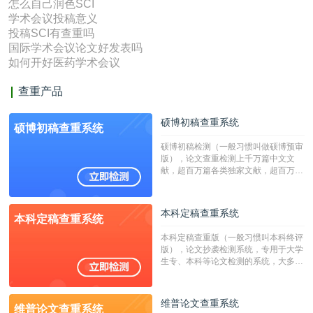
怎么自己润色SCI
学术会议投稿意义
投稿SCI有查重吗
国际学术会议论文好发表吗
如何开好医药学术会议
查重产品
硕博初稿查重系统
硕博初稿查重系统
硕博初稿检测（一般习惯叫做硕博预审
版），论文查重检测上千万篇中文文
献，超百万篇各类独家文献，超百万港
澳台地区学术文献过千万篇英文文献资
源，数亿个中英文互联网资源是全国高
校用来检测硕博论文的系统，检测范围
本科定稿查重系统
本科定稿查重系统
广，数据来源真实，检测算法合理!本
系统含有（学术库与源码库）。（限制
本科定稿查重版（一般习惯叫本科终评
字符数30万）
版），论文抄袭检测系统，专用于大学
生专、本科等论文检测的系统，大多数
专、本科院校使用此检测系统。（限制
字符数6万）
维普论文查重系统
维普论文查重系统