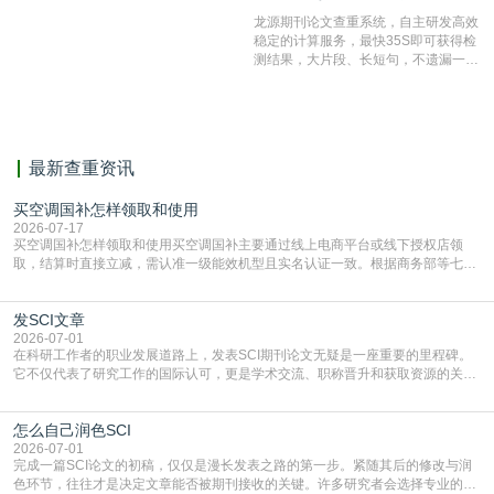
结果和杂志社一致,已发表过的文章检
龙源期刊论文查重系统，自主研发高效
测时注意填写第一作者,才能排除已发
稳定的计算服务，最快35S即可获得检
表文献复制比。（限制字符数1万）
测结果，大片段、长短句，不遗漏一处
相似，区分论文中的正确引用参考文
献。
最新查重资讯
买空调国补怎样领取和使用
2026-07-17
买空调国补怎样领取和使用买空调国补主要通过线上电商平台或线下授权店领
取，结算时直接立减‌，需认准一级能效机型且实名认证一致。根据商务部等七部
门部署的2026年消费品以旧换新政策，全国统一补贴标准，具体操作如下。‌‌‌哪里
能领到补贴首选‌京东APP‌搜索专属口令(如【家电补贴1637】、【国补立省
发SCI文章
4949】等，口令会随活动更新，以页面显示为准)进入补贴专场。淘宝/天猫也可
复制粘贴【8$FKFGgJq
2026-07-01
在科研工作者的职业发展道路上，发表SCI期刊论文无疑是一座重要的里程碑。
它不仅代表了研究工作的国际认可，更是学术交流、职称晋升和获取资源的关键
凭证。然而，对于许多初学者甚至是有经验的研究者来说，这个过程依然充满挑
战与困惑。从选题立意到投稿回应，每一步都需要精心的策略与扎实的工作。本
怎么自己润色SCI
篇AEIC学术交流中心小编就为大家介绍“发SCI文章”。一、精准定位是成功的第
一步发表SCI文章，首要解决的问题是“投
2026-07-01
完成一篇SCI论文的初稿，仅仅是漫长发表之路的第一步。紧随其后的修改与润
色环节，往往才是决定文章能否被期刊接收的关键。许多研究者会选择专业的语