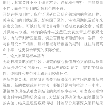
期刊，其重要性不亚于研究本身。许多稿件被拒，并非质量
不佳，而是与期刊的定位和范围不符。
开始选择期刊时，应广泛调研自己研究领域内的主流刊物。
关注它们的刊载范围、影响因子区间、审稿周期以及近年来
的发文偏好。可以仔细研读目标期刊近期发表的文章，感受
其风格与水准。将你的稿件与这些已发表文章进行客观比
较，有助于判断匹配度。切忌盲目追求顶级刊物，选择一个
与你研究水平相当、且对领域有所覆盖的期刊，往往能提高
命中率，也更符合研究的实际价值。
二、论文质量是根本基石
无论投稿策略如何巧妙，研究的核心价值与论文的撰写质量
永远是决定性的基石。一篇优秀的SCI论文，需要在创新
性、逻辑性和规范性上都达到较高标准。
创新性是灵魂。你的研究需要为解决某个科学问题提供新的
视角、新的数据或新的方法，哪怕只是向前推进了一小步。
逻辑性体现在从引言到结论的完整叙事链中。引言应清晰地
引出科学问题和研究空白，方法部分需确保他人能够重复你
的实验，结果呈现要客观清晰，讨论部分则要深入阐释结果