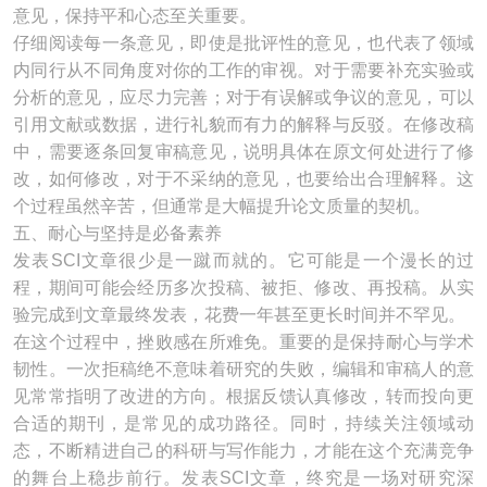
意见，保持平和心态至关重要。
仔细阅读每一条意见，即使是批评性的意见，也代表了领域
内同行从不同角度对你的工作的审视。对于需要补充实验或
分析的意见，应尽力完善；对于有误解或争议的意见，可以
引用文献或数据，进行礼貌而有力的解释与反驳。在修改稿
中，需要逐条回复审稿意见，说明具体在原文何处进行了修
改，如何修改，对于不采纳的意见，也要给出合理解释。这
个过程虽然辛苦，但通常是大幅提升论文质量的契机。
五、耐心与坚持是必备素养
发表SCI文章很少是一蹴而就的。它可能是一个漫长的过
程，期间可能会经历多次投稿、被拒、修改、再投稿。从实
验完成到文章最终发表，花费一年甚至更长时间并不罕见。
在这个过程中，挫败感在所难免。重要的是保持耐心与学术
韧性。一次拒稿绝不意味着研究的失败，编辑和审稿人的意
见常常指明了改进的方向。根据反馈认真修改，转而投向更
合适的期刊，是常见的成功路径。同时，持续关注领域动
态，不断精进自己的科研与写作能力，才能在这个充满竞争
的舞台上稳步前行。发表SCI文章，终究是一场对研究深