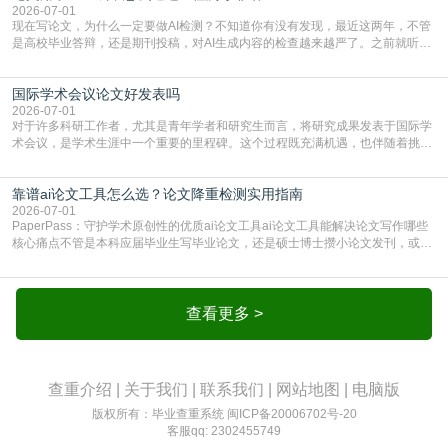
的内容里，有多少是AI生成的，防的是过
2026-07-01
现在写论文，为什么一定要做AI检测？不知道你有没有发现，最近这两年，不管
是高校毕业答辩，还是期刊投稿，对AI生成内容的检查越来越严了。之前就听身
边朋友说，初稿用AI整理了文献综述，没做AI检测就交了学校预审，直接被打回
要求修改，还差点被判定学术不规范，真的太冤了。现在国内多数高校和核心期
国际学术会议论文好发表吗
刊，都已经明确出台了相关规定：如果使用AI生成内容辅助写作，必须明确标
注，未标注的AI生成内容会被认定为不符合学
2026-07-01
对于许多科研工作者，尤其是青年学者和研究生而言，将研究成果发表于国际学
术会议，是学术生涯中一个重要的里程碑。这个过程既充满机遇，也伴随着挑
战。面对不同的会议等级、严格的评审标准和激烈的竞争，不少人心中都会产生
疑问：国际学术会议论文到底好不好发表？其价值和难度究竟如何衡量。本篇
靠谱ai论文工具怎么选？论文降重检测实用指南
AEIC学术交流中心小编就为大家介绍“国际学术会议论文好发表吗”。一、会议论
文发表的相对优势与期刊论文相比，国际会议论文的发
2026-07-01
PaperPass：守护学术原创性的优质ai论文工具ai论文工具能解决论文写作哪些
核心痛点不管是本科应届毕业生写毕业论文，还是硕士博士攒小论文发刊，或是
科研人员整理课题成果，都绕不开重复率核查、内容优化这两大难关。以前全靠
自己逐句读逐句改，熬好几个大夜不说，还经常改不到点上，交上去才发现重复
率超标，再返工太折腾。现在有了成熟的ai论文工具，这些痛点基本都能高效解
决。靠谱的ai论文工具，不止能帮你梳
查看更多 >
查重介绍
|
关于我们
|
联系我们
|
网站地图
|
电脑版
版权所有：毕业查重系统
闽ICP备20006702号-20
客服qq: 2302455749