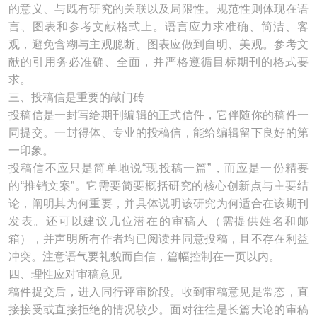
的意义、与既有研究的关联以及局限性。规范性则体现在语
言、图表和参考文献格式上。语言应力求准确、简洁、客
观，避免含糊与主观臆断。图表应做到自明、美观。参考文
献的引用务必准确、全面，并严格遵循目标期刊的格式要
求。
三、投稿信是重要的敲门砖
投稿信是一封写给期刊编辑的正式信件，它伴随你的稿件一
同提交。一封得体、专业的投稿信，能给编辑留下良好的第
一印象。
投稿信不应只是简单地说“现投稿一篇”，而应是一份精要
的“推销文案”。它需要简要概括研究的核心创新点与主要结
论，阐明其为何重要，并具体说明该研究为何适合在该期刊
发表。还可以建议几位潜在的审稿人（需提供姓名和邮
箱），并声明所有作者均已阅读并同意投稿，且不存在利益
冲突。注意语气要礼貌而自信，篇幅控制在一页以内。
四、理性应对审稿意见
稿件提交后，进入同行评审阶段。收到审稿意见是常态，直
接接受或直接拒绝的情况较少。面对往往是长篇大论的审稿