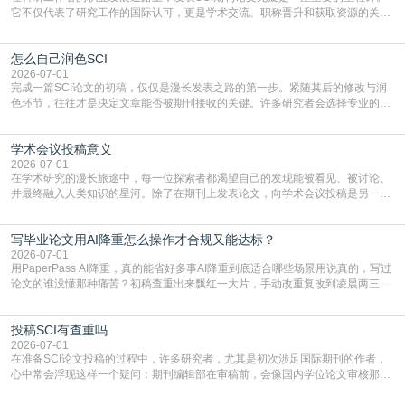
它不仅代表了研究工作的国际认可，更是学术交流、职称晋升和获取资源的关键
凭证。然而，对于许多初学者甚至是有经验的研究者来说，这个过程依然充满挑
战与困惑。从选题立意到投稿回应，每一步都需要精心的策略与扎实的工作。本
怎么自己润色SCI
篇AEIC学术交流中心小编就为大家介绍“发SCI文章”。一、精准定位是成功的第
一步发表SCI文章，首要解决的问题是“投
2026-07-01
完成一篇SCI论文的初稿，仅仅是漫长发表之路的第一步。紧随其后的修改与润
色环节，往往才是决定文章能否被期刊接收的关键。许多研究者会选择专业的语
言润色服务，但这并非唯一途径。掌握自我润色的方法与技巧，不仅能提升论文
质量，更能在此过程中深化对学术写作的理解。如何系统、高效地打磨自己的论
学术会议投稿意义
文，使其在语言和学术表达上更符合国际期刊的要求，是每位研究者值得投入学
习的技能。本篇AEIC学术交流中心小编就为大家介
2026-07-01
在学术研究的漫长旅途中，每一位探索者都渴望自己的发现能被看见、被讨论、
并最终融入人类知识的星河。除了在期刊上发表论文，向学术会议投稿是另一个
至关重要且富有活力的环节。它不仅仅是一个提交文稿的动作，更是一扇通往更
广阔学术天地的大门，连接着个体研究与社会网络。本篇AEIC学术交流中心小编
写毕业论文用AI降重怎么操作才合规又能达标？
就为大家介绍“学术会议投稿意义”。一、加速研究成果的传播与反馈学术会议通
常具有周期短、时效性强的特点。相比期刊漫长的
2026-07-01
用PaperPass AI降重，真的能省好多事AI降重到底适合哪些场景用说真的，写过
论文的谁没懂那种痛苦？初稿查重出来飘红一大片，手动改重复改到凌晨两三
点，删了改改了删，重复率还是纹丝不动，截止日期一天天近，整个人都要焦虑
到秃头。这时候靠谱的AI降重真的就是救命稻草，选对工具，半天就能搞定你两
投稿SCI有查重吗
三天都做不完的事。不是所有人都需要用AI降重，但如果你符合下面这些场景，
真的可以试试：初稿写完重复率远超要
2026-07-01
在准备SCI论文投稿的过程中，许多研究者，尤其是初次涉足国际期刊的作者，
心中常会浮现这样一个疑问：期刊编辑部在审稿前，会像国内学位论文审核那
样，先对稿件进行重复率检查吗？这个疑虑关乎学术诚信的底线，也直接影响到
论文的初审通过率。实际上，SCI期刊对重复内容的审查是严谨投稿流程中不可