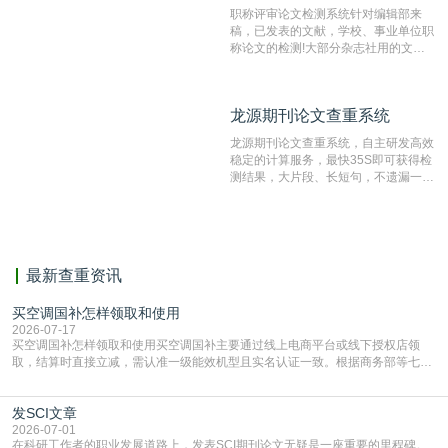
职称评审论文检测系统针对编辑部来
稿，已发表的文献，学校、事业单位职
称论文的检测!大部分杂志社用的文献
抄袭检测系统。可检测抄袭与剽窃、伪
造、篡改、不当署名、一稿多投等学术
不端文献，学术不端论文查重可供期刊
龙源期刊论文查重系统
龙源期刊论文查重系统
编辑部检测来稿和已发表的文献,检测
结果和杂志社一致,已发表过的文章检
龙源期刊论文查重系统，自主研发高效
测时注意填写第一作者,才能排除已发
稳定的计算服务，最快35S即可获得检
表文献复制比。（限制字符数1万）
测结果，大片段、长短句，不遗漏一处
相似，区分论文中的正确引用参考文
献。
最新查重资讯
买空调国补怎样领取和使用
2026-07-17
买空调国补怎样领取和使用买空调国补主要通过线上电商平台或线下授权店领
取，结算时直接立减‌，需认准一级能效机型且实名认证一致。根据商务部等七部
门部署的2026年消费品以旧换新政策，全国统一补贴标准，具体操作如下。‌‌‌哪里
能领到补贴首选‌京东APP‌搜索专属口令(如【家电补贴1637】、【国补立省
发SCI文章
4949】等，口令会随活动更新，以页面显示为准)进入补贴专场。淘宝/天猫也可
复制粘贴【8$FKFGgJq
2026-07-01
在科研工作者的职业发展道路上，发表SCI期刊论文无疑是一座重要的里程碑。