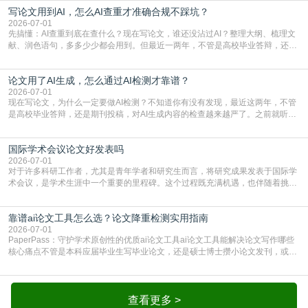
写论文用到AI，怎么AI查重才准确合规不踩坑？
或缺的一环。本篇AEIC学术交流中心小编就为大家介绍“投稿SCI有查重吗”。
一、查重是标准流程答案是明确的：绝大多数S
2026-07-01
先搞懂：AI查重到底在查什么？现在写论文，谁还没沾过AI？整理大纲、梳理文
献、润色语句，多多少少都会用到。但最近一两年，不管是高校毕业答辩，还是
期刊投稿，对AI生成内容的管控越来越严，只查普通文字重复率已经不够了，必
须加做AI查重。很多人分不清，AI查重和普通查重到底有啥区别？这里说透：普
论文用了AI生成，怎么通过AI检测才靠谱？
通查重查的是你的文字和已公开文献的重复比例，防的是抄袭；AI查重查的是你
的内容里，有多少是AI生成的，防的是过
2026-07-01
现在写论文，为什么一定要做AI检测？不知道你有没有发现，最近这两年，不管
是高校毕业答辩，还是期刊投稿，对AI生成内容的检查越来越严了。之前就听身
边朋友说，初稿用AI整理了文献综述，没做AI检测就交了学校预审，直接被打回
要求修改，还差点被判定学术不规范，真的太冤了。现在国内多数高校和核心期
国际学术会议论文好发表吗
刊，都已经明确出台了相关规定：如果使用AI生成内容辅助写作，必须明确标
注，未标注的AI生成内容会被认定为不符合学
2026-07-01
对于许多科研工作者，尤其是青年学者和研究生而言，将研究成果发表于国际学
术会议，是学术生涯中一个重要的里程碑。这个过程既充满机遇，也伴随着挑
战。面对不同的会议等级、严格的评审标准和激烈的竞争，不少人心中都会产生
疑问：国际学术会议论文到底好不好发表？其价值和难度究竟如何衡量。本篇
靠谱ai论文工具怎么选？论文降重检测实用指南
AEIC学术交流中心小编就为大家介绍“国际学术会议论文好发表吗”。一、会议论
文发表的相对优势与期刊论文相比，国际会议论文的发
2026-07-01
PaperPass：守护学术原创性的优质ai论文工具ai论文工具能解决论文写作哪些
核心痛点不管是本科应届毕业生写毕业论文，还是硕士博士攒小论文发刊，或是
科研人员整理课题成果，都绕不开重复率核查、内容优化这两大难关。以前全靠
自己逐句读逐句改，熬好几个大夜不说，还经常改不到点上，交上去才发现重复
率超标，再返工太折腾。现在有了成熟的ai论文工具，这些痛点基本都能高效解
决。靠谱的ai论文工具，不止能帮你梳
查看更多 >