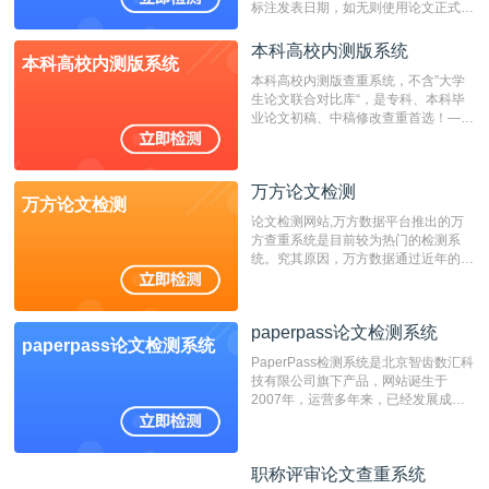
标注发表日期，如无则使用论文正式发
表时间；如未公开发表的，则用论文完
成时间作为发表日期。
本科高校内测版系统
本科高校内测版系统
本科高校内测版查重系统，不含”大学
生论文联合对比库“，是专科、本科毕
业论文初稿、中稿修改查重首选！——
不支持验证！！！
万方论文检测
万方论文检测
论文检测网站,万方数据平台推出的万
方查重系统是目前较为热门的检测系
统。究其原因，万方数据通过近年的发
展，在高校中也确立了自己的相应地
位，特别是部分高校直接将其视为毕业
检测系统，其真实性和权威性无可厚
paperpass论文检测系统
非。其次，相对于知网而言，万方检测
paperpass论文检测系统
费用少，上手容易，是学生初次论文查
PaperPass检测系统是北京智齿数汇科
重的推荐系统。
技有限公司旗下产品，网站诞生于
2007年，运营多年来，已经发展成为
国内可信赖的中文原创性检查和预防剽
窃的在线网站。 系统采用自主研发的
动态指纹越级扫描检测技术，该项技术
职称评审论文查重系统
职称评审论文查重系统
检测速度快、精度高，市场反映良好。