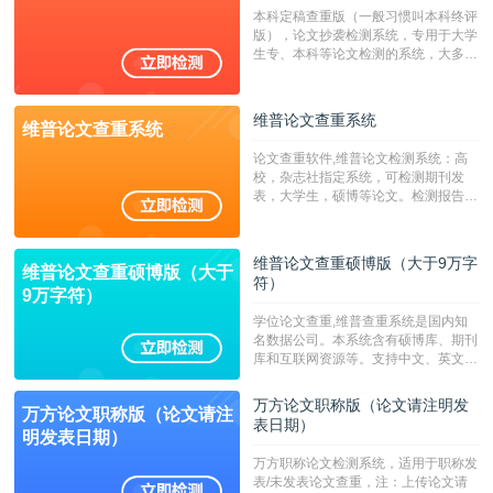
系统含有（学术库与源码库）。（限制
本科定稿查重版（一般习惯叫本科终评
字符数30万）
版），论文抄袭检测系统，专用于大学
生专、本科等论文检测的系统，大多数
专、本科院校使用此检测系统。（限制
字符数6万）
维普论文查重系统
维普论文查重系统
论文查重软件,维普论文检测系统：高
校，杂志社指定系统，可检测期刊发
表，大学生，硕博等论文。检测报告支
持PDF、网页格式，性价比高！--不支
持指定院校！！！
维普论文查重硕博版（大于9万字
维普论文查重硕博版（大于
符）
9万字符）
学位论文查重,维普查重系统是国内知
名数据公司。本系统含有硕博库、期刊
库和互联网资源等。支持中文、英文、
繁体、小语种论文检测，。--不支持指
定院校！！！
万方论文职称版（论文请注明发
万方论文职称版（论文请注
表日期）
明发表日期）
万方职称论文检测系统，适用于职称发
表/未发表论文查重，注：上传论文请