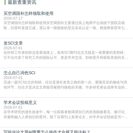
最新查重资讯
买空调国补怎样领取和使用
2026-07-17
买空调国补怎样领取和使用买空调国补主要通过线上电商平台或线下授权店领
取，结算时直接立减‌，需认准一级能效机型且实名认证一致。根据商务部等七部
门部署的2026年消费品以旧换新政策，全国统一补贴标准，具体操作如下。‌‌‌哪里
能领到补贴首选‌京东APP‌搜索专属口令(如【家电补贴1637】、【国补立省
发SCI文章
4949】等，口令会随活动更新，以页面显示为准)进入补贴专场。淘宝/天猫也可
复制粘贴【8$FKFGgJq
2026-07-01
在科研工作者的职业发展道路上，发表SCI期刊论文无疑是一座重要的里程碑。
它不仅代表了研究工作的国际认可，更是学术交流、职称晋升和获取资源的关键
凭证。然而，对于许多初学者甚至是有经验的研究者来说，这个过程依然充满挑
战与困惑。从选题立意到投稿回应，每一步都需要精心的策略与扎实的工作。本
怎么自己润色SCI
篇AEIC学术交流中心小编就为大家介绍“发SCI文章”。一、精准定位是成功的第
一步发表SCI文章，首要解决的问题是“投
2026-07-01
完成一篇SCI论文的初稿，仅仅是漫长发表之路的第一步。紧随其后的修改与润
色环节，往往才是决定文章能否被期刊接收的关键。许多研究者会选择专业的语
言润色服务，但这并非唯一途径。掌握自我润色的方法与技巧，不仅能提升论文
质量，更能在此过程中深化对学术写作的理解。如何系统、高效地打磨自己的论
学术会议投稿意义
文，使其在语言和学术表达上更符合国际期刊的要求，是每位研究者值得投入学
习的技能。本篇AEIC学术交流中心小编就为大家介
2026-07-01
在学术研究的漫长旅途中，每一位探索者都渴望自己的发现能被看见、被讨论、
并最终融入人类知识的星河。除了在期刊上发表论文，向学术会议投稿是另一个
至关重要且富有活力的环节。它不仅仅是一个提交文稿的动作，更是一扇通往更
广阔学术天地的大门，连接着个体研究与社会网络。本篇AEIC学术交流中心小编
写毕业论文用AI降重怎么操作才合规又能达标？
就为大家介绍“学术会议投稿意义”。一、加速研究成果的传播与反馈学术会议通