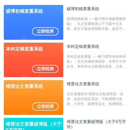
硕博初稿查重系统
硕博初稿查重系统
硕博初稿检测（一般习惯叫做硕博预审
版），论文查重检测上千万篇中文文
献，超百万篇各类独家文献，超百万港
澳台地区学术文献过千万篇英文文献资
源，数亿个中英文互联网资源是全国高
校用来检测硕博论文的系统，检测范围
本科定稿查重系统
本科定稿查重系统
广，数据来源真实，检测算法合理!本
系统含有（学术库与源码库）。（限制
本科定稿查重版（一般习惯叫本科终评
字符数30万）
版），论文抄袭检测系统，专用于大学
生专、本科等论文检测的系统，大多数
专、本科院校使用此检测系统。（限制
字符数6万）
维普论文查重系统
维普论文查重系统
论文查重软件,维普论文检测系统：高
校，杂志社指定系统，可检测期刊发
表，大学生，硕博等论文。检测报告支
持PDF、网页格式，性价比高！--不支
持指定院校！！！
维普论文查重硕博版（大于9万字
维普论文查重硕博版（大于
符）