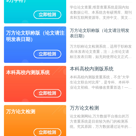
9万字符）
学位论文查重,维普查重系统是国内知
名数据公司。本系统含有硕博库、期刊
库和互联网资源等。支持中文、英文、
繁体、小语种论文检测，。--不支持指
定院校！！！
万方论文职称版（论文请注明发
万方论文职称版（论文请注
表日期）
明发表日期）
万方职称论文检测系统，适用于职称发
表/未发表论文查重，注：上传论文请
标注发表日期，如无则使用论文正式发
表时间；如未公开发表的，则用论文完
成时间作为发表日期。
本科高校内测版系统
本科高校内测版系统
本科高校内测版查重系统，不含”大学
生论文联合对比库“，是专科、本科毕
业论文初稿、中稿修改查重首选！——
不支持验证！！！
万方论文检测
万方论文检测
论文检测网站,万方数据平台推出的万
方查重系统是目前较为热门的检测系
统。究其原因，万方数据通过近年的发
展，在高校中也确立了自己的相应地