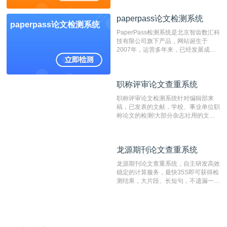
位，特别是部分高校直接将其视为毕业
检测系统，其真实性和权威性无可厚
paperpass论文检测系统
非。其次，相对于知网而言，万方检测
paperpass论文检测系统
费用少，上手容易，是学生初次论文查
PaperPass检测系统是北京智齿数汇科
重的推荐系统。
技有限公司旗下产品，网站诞生于
2007年，运营多年来，已经发展成为
国内可信赖的中文原创性检查和预防剽
窃的在线网站。 系统采用自主研发的
动态指纹越级扫描检测技术，该项技术
职称评审论文查重系统
职称评审论文查重系统
检测速度快、精度高，市场反映良好。
职称评审论文检测系统针对编辑部来
稿，已发表的文献，学校、事业单位职
称论文的检测!大部分杂志社用的文献
抄袭检测系统。可检测抄袭与剽窃、伪
造、篡改、不当署名、一稿多投等学术
不端文献，学术不端论文查重可供期刊
龙源期刊论文查重系统
龙源期刊论文查重系统
编辑部检测来稿和已发表的文献,检测
结果和杂志社一致,已发表过的文章检
龙源期刊论文查重系统，自主研发高效
测时注意填写第一作者,才能排除已发
稳定的计算服务，最快35S即可获得检
表文献复制比。（限制字符数1万）
测结果，大片段、长短句，不遗漏一处
相似，区分论文中的正确引用参考文
献。