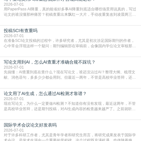
常具有周期短、时效性强的特点。相比期刊漫长的
2026-07-01
用PaperPass AI降重，真的能省好多事AI降重到底适合哪些场景用说真的，写过
论文的谁没懂那种痛苦？初稿查重出来飘红一大片，手动改重复改到凌晨两三
点，删了改改了删，重复率还是纹丝不动，截止日期一天天近，整个人都要焦虑
到秃头。这时候靠谱的AI降重真的就是救命稻草，选对工具，半天就能搞定你两
投稿SCI有查重吗
三天都做不完的事。不是所有人都需要用AI降重，但如果你符合下面这些场景，
真的可以试试：初稿写完重复率远超要
2026-07-01
在准备SCI论文投稿的过程中，许多研究者，尤其是初次涉足国际期刊的作者，
心中常会浮现这样一个疑问：期刊编辑部在审稿前，会像国内学位论文审核那
样，先对稿件进行重复率检查吗？这个疑虑关乎学术诚信的底线，也直接影响到
论文的初审通过率。实际上，SCI期刊对重复内容的审查是严谨投稿流程中不可
写论文用到AI，怎么AI查重才准确合规不踩坑？
或缺的一环。本篇AEIC学术交流中心小编就为大家介绍“投稿SCI有查重吗”。
一、查重是标准流程答案是明确的：绝大多数S
2026-07-01
先搞懂：AI查重到底在查什么？现在写论文，谁还没沾过AI？整理大纲、梳理文
献、润色语句，多多少少都会用到。但最近一两年，不管是高校毕业答辩，还是
期刊投稿，对AI生成内容的管控越来越严，只查普通文字重复率已经不够了，必
须加做AI查重。很多人分不清，AI查重和普通查重到底有啥区别？这里说透：普
论文用了AI生成，怎么通过AI检测才靠谱？
通查重查的是你的文字和已公开文献的重复比例，防的是抄袭；AI查重查的是你
的内容里，有多少是AI生成的，防的是过
2026-07-01
现在写论文，为什么一定要做AI检测？不知道你有没有发现，最近这两年，不管
是高校毕业答辩，还是期刊投稿，对AI生成内容的检查越来越严了。之前就听身
边朋友说，初稿用AI整理了文献综述，没做AI检测就交了学校预审，直接被打回
要求修改，还差点被判定学术不规范，真的太冤了。现在国内多数高校和核心期
国际学术会议论文好发表吗
刊，都已经明确出台了相关规定：如果使用AI生成内容辅助写作，必须明确标
注，未标注的AI生成内容会被认定为不符合学
2026-07-01
对于许多科研工作者，尤其是青年学者和研究生而言，将研究成果发表于国际学
术会议，是学术生涯中一个重要的里程碑。这个过程既充满机遇，也伴随着挑