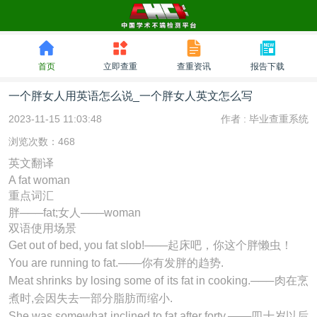
首页
立即查重
查重资讯
报告下载
一个胖女人用英语怎么说_一个胖女人英文怎么写
2023-11-15 11:03:48
作者 :
毕业查重系统
浏览次数：468
英文翻译
A fat woman
重点词汇
胖───fat;女人───woman
双语使用场景
Get out of bed, you
fat
slob!───起床吧，你这个胖懒虫！
You are running to
fat
.───你有发胖的趋势.
Meat shrinks by losing some of its
fat
in cooking.───肉在烹
煮时,会因失去一部分脂肪而缩小.
She was somewhat inclined to
fat
after forty.───四十岁以后