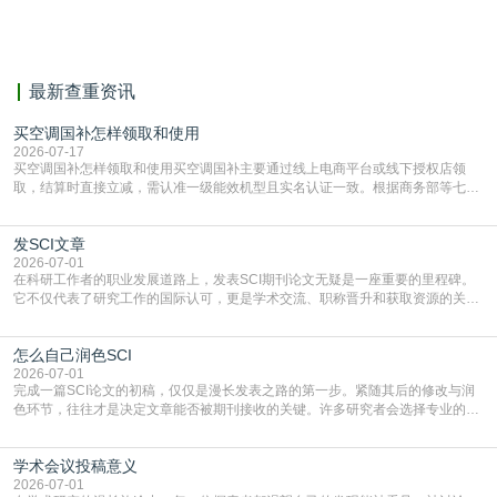
相似，区分论文中的正确引用参考文
献。
最新查重资讯
买空调国补怎样领取和使用
2026-07-17
买空调国补怎样领取和使用买空调国补主要通过线上电商平台或线下授权店领
取，结算时直接立减‌，需认准一级能效机型且实名认证一致。根据商务部等七部
门部署的2026年消费品以旧换新政策，全国统一补贴标准，具体操作如下。‌‌‌哪里
能领到补贴首选‌京东APP‌搜索专属口令(如【家电补贴1637】、【国补立省
发SCI文章
4949】等，口令会随活动更新，以页面显示为准)进入补贴专场。淘宝/天猫也可
复制粘贴【8$FKFGgJq
2026-07-01
在科研工作者的职业发展道路上，发表SCI期刊论文无疑是一座重要的里程碑。
它不仅代表了研究工作的国际认可，更是学术交流、职称晋升和获取资源的关键
凭证。然而，对于许多初学者甚至是有经验的研究者来说，这个过程依然充满挑
战与困惑。从选题立意到投稿回应，每一步都需要精心的策略与扎实的工作。本
怎么自己润色SCI
篇AEIC学术交流中心小编就为大家介绍“发SCI文章”。一、精准定位是成功的第
一步发表SCI文章，首要解决的问题是“投
2026-07-01
完成一篇SCI论文的初稿，仅仅是漫长发表之路的第一步。紧随其后的修改与润
色环节，往往才是决定文章能否被期刊接收的关键。许多研究者会选择专业的语
言润色服务，但这并非唯一途径。掌握自我润色的方法与技巧，不仅能提升论文
质量，更能在此过程中深化对学术写作的理解。如何系统、高效地打磨自己的论
学术会议投稿意义
文，使其在语言和学术表达上更符合国际期刊的要求，是每位研究者值得投入学
习的技能。本篇AEIC学术交流中心小编就为大家介
2026-07-01