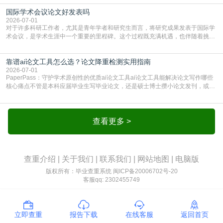
要求修改，还差点被判定学术不规范，真的太冤了。现在国内多数高校和核心期
国际学术会议论文好发表吗
刊，都已经明确出台了相关规定：如果使用AI生成内容辅助写作，必须明确标
注，未标注的AI生成内容会被认定为不符合学
2026-07-01
对于许多科研工作者，尤其是青年学者和研究生而言，将研究成果发表于国际学
术会议，是学术生涯中一个重要的里程碑。这个过程既充满机遇，也伴随着挑
战。面对不同的会议等级、严格的评审标准和激烈的竞争，不少人心中都会产生
疑问：国际学术会议论文到底好不好发表？其价值和难度究竟如何衡量。本篇
靠谱ai论文工具怎么选？论文降重检测实用指南
AEIC学术交流中心小编就为大家介绍“国际学术会议论文好发表吗”。一、会议论
文发表的相对优势与期刊论文相比，国际会议论文的发
2026-07-01
PaperPass：守护学术原创性的优质ai论文工具ai论文工具能解决论文写作哪些
核心痛点不管是本科应届毕业生写毕业论文，还是硕士博士攒小论文发刊，或是
科研人员整理课题成果，都绕不开重复率核查、内容优化这两大难关。以前全靠
自己逐句读逐句改，熬好几个大夜不说，还经常改不到点上，交上去才发现重复
率超标，再返工太折腾。现在有了成熟的ai论文工具，这些痛点基本都能高效解
决。靠谱的ai论文工具，不止能帮你梳
查看更多 >
查重介绍
|
关于我们
|
联系我们
|
网站地图
|
电脑版
版权所有：毕业查重系统
闽ICP备20006702号-20
客服qq: 2302455749
立即查重
报告下载
在线客服
返回首页