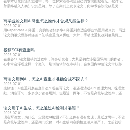
在学术研究的漫长旅途中，每一位探索者都渴望自己的发现能被看见、被讨论、
并最终融入人类知识的星河。除了在期刊上发表论文，向学术会议投稿是另一个
至关重要且富有活力的环节。它不仅仅是一个提交文稿的动作，更是一扇通往更
广阔学术天地的大门，连接着个体研究与社会网络。本篇AEIC学术交流中心小编
写毕业论文用AI降重怎么操作才合规又能达标？
就为大家介绍“学术会议投稿意义”。一、加速研究成果的传播与反馈学术会议通
常具有周期短、时效性强的特点。相比期刊漫长的
2026-07-01
用PaperPass AI降重，真的能省好多事AI降重到底适合哪些场景用说真的，写过
论文的谁没懂那种痛苦？初稿查重出来飘红一大片，手动改重复改到凌晨两三
点，删了改改了删，重复率还是纹丝不动，截止日期一天天近，整个人都要焦虑
到秃头。这时候靠谱的AI降重真的就是救命稻草，选对工具，半天就能搞定你两
投稿SCI有查重吗
三天都做不完的事。不是所有人都需要用AI降重，但如果你符合下面这些场景，
真的可以试试：初稿写完重复率远超要
2026-07-01
在准备SCI论文投稿的过程中，许多研究者，尤其是初次涉足国际期刊的作者，
心中常会浮现这样一个疑问：期刊编辑部在审稿前，会像国内学位论文审核那
样，先对稿件进行重复率检查吗？这个疑虑关乎学术诚信的底线，也直接影响到
论文的初审通过率。实际上，SCI期刊对重复内容的审查是严谨投稿流程中不可
写论文用到AI，怎么AI查重才准确合规不踩坑？
或缺的一环。本篇AEIC学术交流中心小编就为大家介绍“投稿SCI有查重吗”。
一、查重是标准流程答案是明确的：绝大多数S
2026-07-01
先搞懂：AI查重到底在查什么？现在写论文，谁还没沾过AI？整理大纲、梳理文
献、润色语句，多多少少都会用到。但最近一两年，不管是高校毕业答辩，还是
期刊投稿，对AI生成内容的管控越来越严，只查普通文字重复率已经不够了，必
须加做AI查重。很多人分不清，AI查重和普通查重到底有啥区别？这里说透：普
论文用了AI生成，怎么通过AI检测才靠谱？
通查重查的是你的文字和已公开文献的重复比例，防的是抄袭；AI查重查的是你
的内容里，有多少是AI生成的，防的是过
2026-07-01
现在写论文，为什么一定要做AI检测？不知道你有没有发现，最近这两年，不管
是高校毕业答辩，还是期刊投稿，对AI生成内容的检查越来越严了。之前就听身
边朋友说，初稿用AI整理了文献综述，没做AI检测就交了学校预审，直接被打回