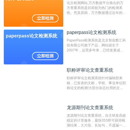
论文检测网站,万方数据平台推出的万
方查重系统是目前较为热门的检测系
统。究其原因，万方数据通过近年的发
展，在高校中也确立了自己的相应地
位，特别是部分高校直接将其视为毕业
检测系统，其真实性和权威性无可厚
paperpass论文检测系统
非。其次，相对于知网而言，万方检测
paperpass论文检测系统
费用少，上手容易，是学生初次论文查
PaperPass检测系统是北京智齿数汇科
重的推荐系统。
技有限公司旗下产品，网站诞生于
2007年，运营多年来，已经发展成为
国内可信赖的中文原创性检查和预防剽
窃的在线网站。 系统采用自主研发的
动态指纹越级扫描检测技术，该项技术
职称评审论文查重系统
职称评审论文查重系统
检测速度快、精度高，市场反映良好。
职称评审论文检测系统针对编辑部来
稿，已发表的文献，学校、事业单位职
称论文的检测!大部分杂志社用的文献
抄袭检测系统。可检测抄袭与剽窃、伪
造、篡改、不当署名、一稿多投等学术
不端文献，学术不端论文查重可供期刊
龙源期刊论文查重系统
龙源期刊论文查重系统
编辑部检测来稿和已发表的文献,检测
结果和杂志社一致,已发表过的文章检
龙源期刊论文查重系统，自主研发高效
测时注意填写第一作者,才能排除已发
稳定的计算服务，最快35S即可获得检
表文献复制比。（限制字符数1万）
测结果，大片段、长短句，不遗漏一处