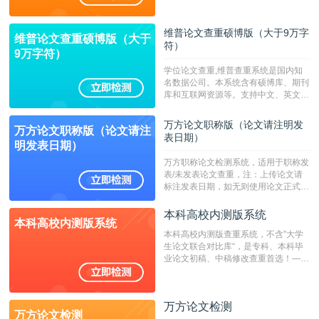
持PDF、网页格式，性价比高！--不支
持指定院校！！！
维普论文查重硕博版（大于9万字
维普论文查重硕博版（大于
符）
9万字符）
学位论文查重,维普查重系统是国内知
名数据公司。本系统含有硕博库、期刊
库和互联网资源等。支持中文、英文、
繁体、小语种论文检测，。--不支持指
定院校！！！
万方论文职称版（论文请注明发
万方论文职称版（论文请注
表日期）
明发表日期）
万方职称论文检测系统，适用于职称发
表/未发表论文查重，注：上传论文请
标注发表日期，如无则使用论文正式发
表时间；如未公开发表的，则用论文完
成时间作为发表日期。
本科高校内测版系统
本科高校内测版系统
本科高校内测版查重系统，不含”大学
生论文联合对比库“，是专科、本科毕
业论文初稿、中稿修改查重首选！——
不支持验证！！！
万方论文检测
万方论文检测