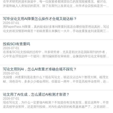
在学术研究的漫长旅途中，每一位探索者都渴望自己的发现能被看见、被讨论、
并最终融入人类知识的星河。除了在期刊上发表论文，向学术会议投稿是另一个
至关重要且富有活力的环节。它不仅仅是一个提交文稿的动作，更是一扇通往更
广阔学术天地的大门，连接着个体研究与社会网络。本篇AEIC学术交流中心小编
写毕业论文用AI降重怎么操作才合规又能达标？
就为大家介绍“学术会议投稿意义”。一、加速研究成果的传播与反馈学术会议通
常具有周期短、时效性强的特点。相比期刊漫长的
2026-07-01
用PaperPass AI降重，真的能省好多事AI降重到底适合哪些场景用说真的，写过
论文的谁没懂那种痛苦？初稿查重出来飘红一大片，手动改重复改到凌晨两三
点，删了改改了删，重复率还是纹丝不动，截止日期一天天近，整个人都要焦虑
到秃头。这时候靠谱的AI降重真的就是救命稻草，选对工具，半天就能搞定你两
投稿SCI有查重吗
三天都做不完的事。不是所有人都需要用AI降重，但如果你符合下面这些场景，
真的可以试试：初稿写完重复率远超要
2026-07-01
在准备SCI论文投稿的过程中，许多研究者，尤其是初次涉足国际期刊的作者，
心中常会浮现这样一个疑问：期刊编辑部在审稿前，会像国内学位论文审核那
样，先对稿件进行重复率检查吗？这个疑虑关乎学术诚信的底线，也直接影响到
论文的初审通过率。实际上，SCI期刊对重复内容的审查是严谨投稿流程中不可
写论文用到AI，怎么AI查重才准确合规不踩坑？
或缺的一环。本篇AEIC学术交流中心小编就为大家介绍“投稿SCI有查重吗”。
一、查重是标准流程答案是明确的：绝大多数S
2026-07-01
先搞懂：AI查重到底在查什么？现在写论文，谁还没沾过AI？整理大纲、梳理文
献、润色语句，多多少少都会用到。但最近一两年，不管是高校毕业答辩，还是
期刊投稿，对AI生成内容的管控越来越严，只查普通文字重复率已经不够了，必
须加做AI查重。很多人分不清，AI查重和普通查重到底有啥区别？这里说透：普
论文用了AI生成，怎么通过AI检测才靠谱？
通查重查的是你的文字和已公开文献的重复比例，防的是抄袭；AI查重查的是你
的内容里，有多少是AI生成的，防的是过
2026-07-01
现在写论文，为什么一定要做AI检测？不知道你有没有发现，最近这两年，不管
是高校毕业答辩，还是期刊投稿，对AI生成内容的检查越来越严了。之前就听身
边朋友说，初稿用AI整理了文献综述，没做AI检测就交了学校预审，直接被打回