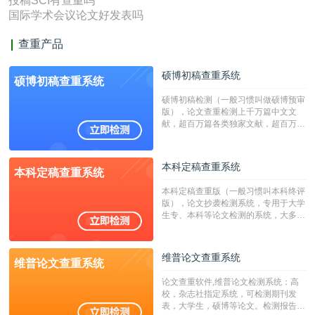
投稿SCI有查重吗
国际学术会议论文好发表吗
查重产品
硕博初稿查重系统
硕博初稿查重系统
硕博初稿检测（一般习惯叫做硕博预审
版），论文查重检测上千万篇中文文
献，超百万篇各类独家文献，超百万港
澳台地区学术文献过千万篇英文文献资
源，数亿个中英文互联网资源是全国高
校用来检测硕博论文的系统，检测范围
本科定稿查重系统
本科定稿查重系统
广，数据来源真实，检测算法合理!本
系统含有（学术库与源码库）。（限制
本科定稿查重版（一般习惯叫本科终评
字符数30万）
版），论文抄袭检测系统，专用于大学
生专、本科等论文检测的系统，大多数
专、本科院校使用此检测系统。（限制
字符数6万）
维普论文查重系统
维普论文查重系统
论文查重软件,维普论文检测系统：高
校，杂志社指定系统，可检测期刊发
表，大学生，硕博等论文。检测报告支