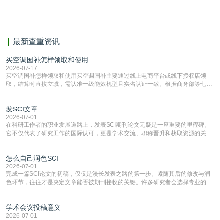
相似，区分论文中的正确引用参考文
献。
最新查重资讯
买空调国补怎样领取和使用
2026-07-17
买空调国补怎样领取和使用买空调国补主要通过线上电商平台或线下授权店领
取，结算时直接立减‌，需认准一级能效机型且实名认证一致。根据商务部等七部
门部署的2026年消费品以旧换新政策，全国统一补贴标准，具体操作如下。‌‌‌哪里
能领到补贴首选‌京东APP‌搜索专属口令(如【家电补贴1637】、【国补立省
发SCI文章
4949】等，口令会随活动更新，以页面显示为准)进入补贴专场。淘宝/天猫也可
复制粘贴【8$FKFGgJq
2026-07-01
在科研工作者的职业发展道路上，发表SCI期刊论文无疑是一座重要的里程碑。
它不仅代表了研究工作的国际认可，更是学术交流、职称晋升和获取资源的关键
凭证。然而，对于许多初学者甚至是有经验的研究者来说，这个过程依然充满挑
战与困惑。从选题立意到投稿回应，每一步都需要精心的策略与扎实的工作。本
怎么自己润色SCI
篇AEIC学术交流中心小编就为大家介绍“发SCI文章”。一、精准定位是成功的第
一步发表SCI文章，首要解决的问题是“投
2026-07-01
完成一篇SCI论文的初稿，仅仅是漫长发表之路的第一步。紧随其后的修改与润
色环节，往往才是决定文章能否被期刊接收的关键。许多研究者会选择专业的语
言润色服务，但这并非唯一途径。掌握自我润色的方法与技巧，不仅能提升论文
质量，更能在此过程中深化对学术写作的理解。如何系统、高效地打磨自己的论
学术会议投稿意义
文，使其在语言和学术表达上更符合国际期刊的要求，是每位研究者值得投入学
习的技能。本篇AEIC学术交流中心小编就为大家介
2026-07-01