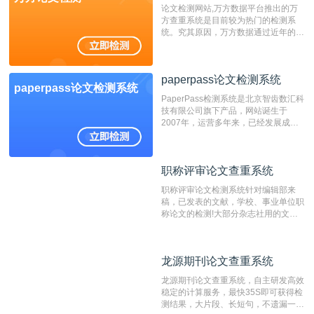
论文检测网站,万方数据平台推出的万
方查重系统是目前较为热门的检测系
统。究其原因，万方数据通过近年的发
展，在高校中也确立了自己的相应地
位，特别是部分高校直接将其视为毕业
检测系统，其真实性和权威性无可厚
paperpass论文检测系统
非。其次，相对于知网而言，万方检测
paperpass论文检测系统
费用少，上手容易，是学生初次论文查
PaperPass检测系统是北京智齿数汇科
重的推荐系统。
技有限公司旗下产品，网站诞生于
2007年，运营多年来，已经发展成为
国内可信赖的中文原创性检查和预防剽
窃的在线网站。 系统采用自主研发的
动态指纹越级扫描检测技术，该项技术
职称评审论文查重系统
职称评审论文查重系统
检测速度快、精度高，市场反映良好。
职称评审论文检测系统针对编辑部来
稿，已发表的文献，学校、事业单位职
称论文的检测!大部分杂志社用的文献
抄袭检测系统。可检测抄袭与剽窃、伪
造、篡改、不当署名、一稿多投等学术
不端文献，学术不端论文查重可供期刊
龙源期刊论文查重系统
龙源期刊论文查重系统
编辑部检测来稿和已发表的文献,检测
结果和杂志社一致,已发表过的文章检
龙源期刊论文查重系统，自主研发高效
测时注意填写第一作者,才能排除已发
稳定的计算服务，最快35S即可获得检
表文献复制比。（限制字符数1万）
测结果，大片段、长短句，不遗漏一处