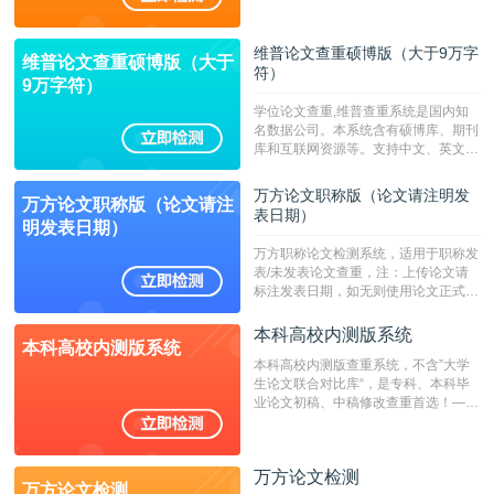
持PDF、网页格式，性价比高！--不支
持指定院校！！！
维普论文查重硕博版（大于9万字
维普论文查重硕博版（大于
符）
9万字符）
学位论文查重,维普查重系统是国内知
名数据公司。本系统含有硕博库、期刊
库和互联网资源等。支持中文、英文、
繁体、小语种论文检测，。--不支持指
定院校！！！
万方论文职称版（论文请注明发
万方论文职称版（论文请注
表日期）
明发表日期）
万方职称论文检测系统，适用于职称发
表/未发表论文查重，注：上传论文请
标注发表日期，如无则使用论文正式发
表时间；如未公开发表的，则用论文完
成时间作为发表日期。
本科高校内测版系统
本科高校内测版系统
本科高校内测版查重系统，不含”大学
生论文联合对比库“，是专科、本科毕
业论文初稿、中稿修改查重首选！——
不支持验证！！！
万方论文检测
万方论文检测