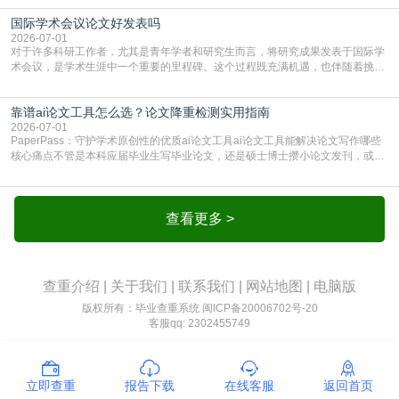
要求修改，还差点被判定学术不规范，真的太冤了。现在国内多数高校和核心期
国际学术会议论文好发表吗
刊，都已经明确出台了相关规定：如果使用AI生成内容辅助写作，必须明确标
注，未标注的AI生成内容会被认定为不符合学
2026-07-01
对于许多科研工作者，尤其是青年学者和研究生而言，将研究成果发表于国际学
术会议，是学术生涯中一个重要的里程碑。这个过程既充满机遇，也伴随着挑
战。面对不同的会议等级、严格的评审标准和激烈的竞争，不少人心中都会产生
疑问：国际学术会议论文到底好不好发表？其价值和难度究竟如何衡量。本篇
靠谱ai论文工具怎么选？论文降重检测实用指南
AEIC学术交流中心小编就为大家介绍“国际学术会议论文好发表吗”。一、会议论
文发表的相对优势与期刊论文相比，国际会议论文的发
2026-07-01
PaperPass：守护学术原创性的优质ai论文工具ai论文工具能解决论文写作哪些
核心痛点不管是本科应届毕业生写毕业论文，还是硕士博士攒小论文发刊，或是
科研人员整理课题成果，都绕不开重复率核查、内容优化这两大难关。以前全靠
自己逐句读逐句改，熬好几个大夜不说，还经常改不到点上，交上去才发现重复
率超标，再返工太折腾。现在有了成熟的ai论文工具，这些痛点基本都能高效解
决。靠谱的ai论文工具，不止能帮你梳
查看更多 >
查重介绍
|
关于我们
|
联系我们
|
网站地图
|
电脑版
版权所有：毕业查重系统
闽ICP备20006702号-20
客服qq: 2302455749
立即查重
报告下载
在线客服
返回首页