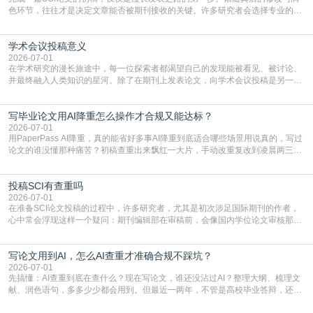
色环节，往往才是决定文章能否被期刊接收的关键。许多研究者会选择专业的语
言润色服务，但这并非唯一途径。掌握自我润色的方法与技巧，不仅能提升论文
质量，更能在此过程中深化对学术写作的理解。如何系统、高效地打磨自己的论
学术会议投稿意义
文，使其在语言和学术表达上更符合国际期刊的要求，是每位研究者值得投入学
习的技能。本篇AEIC学术交流中心小编就为大家介
2026-07-01
在学术研究的漫长旅途中，每一位探索者都渴望自己的发现能被看见、被讨论、
并最终融入人类知识的星河。除了在期刊上发表论文，向学术会议投稿是另一个
至关重要且富有活力的环节。它不仅仅是一个提交文稿的动作，更是一扇通往更
广阔学术天地的大门，连接着个体研究与社会网络。本篇AEIC学术交流中心小编
写毕业论文用AI降重怎么操作才合规又能达标？
就为大家介绍“学术会议投稿意义”。一、加速研究成果的传播与反馈学术会议通
常具有周期短、时效性强的特点。相比期刊漫长的
2026-07-01
用PaperPass AI降重，真的能省好多事AI降重到底适合哪些场景用说真的，写过
论文的谁没懂那种痛苦？初稿查重出来飘红一大片，手动改重复改到凌晨两三
点，删了改改了删，重复率还是纹丝不动，截止日期一天天近，整个人都要焦虑
到秃头。这时候靠谱的AI降重真的就是救命稻草，选对工具，半天就能搞定你两
投稿SCI有查重吗
三天都做不完的事。不是所有人都需要用AI降重，但如果你符合下面这些场景，
真的可以试试：初稿写完重复率远超要
2026-07-01
在准备SCI论文投稿的过程中，许多研究者，尤其是初次涉足国际期刊的作者，
心中常会浮现这样一个疑问：期刊编辑部在审稿前，会像国内学位论文审核那
样，先对稿件进行重复率检查吗？这个疑虑关乎学术诚信的底线，也直接影响到
论文的初审通过率。实际上，SCI期刊对重复内容的审查是严谨投稿流程中不可
写论文用到AI，怎么AI查重才准确合规不踩坑？
或缺的一环。本篇AEIC学术交流中心小编就为大家介绍“投稿SCI有查重吗”。
一、查重是标准流程答案是明确的：绝大多数S
2026-07-01
先搞懂：AI查重到底在查什么？现在写论文，谁还没沾过AI？整理大纲、梳理文
献、润色语句，多多少少都会用到。但最近一两年，不管是高校毕业答辩，还是
期刊投稿，对AI生成内容的管控越来越严，只查普通文字重复率已经不够了，必