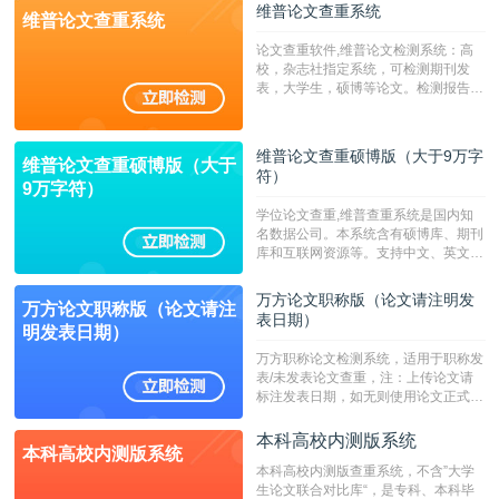
维普论文查重系统
维普论文查重系统
论文查重软件,维普论文检测系统：高
校，杂志社指定系统，可检测期刊发
表，大学生，硕博等论文。检测报告支
持PDF、网页格式，性价比高！--不支
持指定院校！！！
维普论文查重硕博版（大于9万字
维普论文查重硕博版（大于
符）
9万字符）
学位论文查重,维普查重系统是国内知
名数据公司。本系统含有硕博库、期刊
库和互联网资源等。支持中文、英文、
繁体、小语种论文检测，。--不支持指
定院校！！！
万方论文职称版（论文请注明发
万方论文职称版（论文请注
表日期）
明发表日期）
万方职称论文检测系统，适用于职称发
表/未发表论文查重，注：上传论文请
标注发表日期，如无则使用论文正式发
表时间；如未公开发表的，则用论文完
成时间作为发表日期。
本科高校内测版系统
本科高校内测版系统
本科高校内测版查重系统，不含”大学
生论文联合对比库“，是专科、本科毕