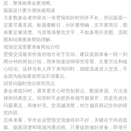
息，整体效果会更清晰。
版面设计要方便快速阅读
大多数参会者停留在一张壁报前的时间并不长，所以版面一
定要尽量直观。标题要醒目，分区要明确，文字要简洁，图
表要足够清楚。与其堆满整页文字，不如多用示意图、流程
图和结果图表帮助理解。
现场交流需要准备简短介绍
壁报交流最有价值的地方在于互动。建议提前准备一段一到
两分钟的简短介绍，用来快速说明研究背景、主要方法和核
心结论。这样当有人停下来询问时，就能迅速进入交流，不
会因为临场紧张而说不清重点。
回答问题时突出研究亮点
参会者提问时，通常更关心研究创新点、数据来源、方法选
择和结果意义。回答时不必把所有细节都展开，而是先抓住
问题重点，再做补充。交流越清楚，对方越容易记住你的研
究内容。
总体来看，学术会议壁报交流做得好不好，关键在于内容提
炼、版面清楚和现场沟通自然。只要提前做好准备，即使不