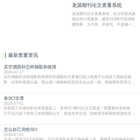
龙源期刊论文查重系统
龙源期刊论文查重系统
编辑部检测来稿和已发表的文献,检测
结果和杂志社一致,已发表过的文章检
龙源期刊论文查重系统，自主研发高效
测时注意填写第一作者,才能排除已发
稳定的计算服务，最快35S即可获得检
表文献复制比。（限制字符数1万）
测结果，大片段、长短句，不遗漏一处
相似，区分论文中的正确引用参考文
献。
最新查重资讯
买空调国补怎样领取和使用
2026-07-17
买空调国补怎样领取和使用买空调国补主要通过线上电商平台或线下授权店领
取，结算时直接立减‌，需认准一级能效机型且实名认证一致。根据商务部等七部
门部署的2026年消费品以旧换新政策，全国统一补贴标准，具体操作如下。‌‌‌哪里
能领到补贴首选‌京东APP‌搜索专属口令(如【家电补贴1637】、【国补立省
发SCI文章
4949】等，口令会随活动更新，以页面显示为准)进入补贴专场。淘宝/天猫也可
复制粘贴【8$FKFGgJq
2026-07-01
在科研工作者的职业发展道路上，发表SCI期刊论文无疑是一座重要的里程碑。
它不仅代表了研究工作的国际认可，更是学术交流、职称晋升和获取资源的关键
凭证。然而，对于许多初学者甚至是有经验的研究者来说，这个过程依然充满挑
战与困惑。从选题立意到投稿回应，每一步都需要精心的策略与扎实的工作。本
怎么自己润色SCI
篇AEIC学术交流中心小编就为大家介绍“发SCI文章”。一、精准定位是成功的第
一步发表SCI文章，首要解决的问题是“投
2026-07-01
完成一篇SCI论文的初稿，仅仅是漫长发表之路的第一步。紧随其后的修改与润