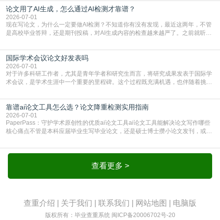
须加做AI查重。很多人分不清，AI查重和普通查重到底有啥区别？这里说透：普
论文用了AI生成，怎么通过AI检测才靠谱？
通查重查的是你的文字和已公开文献的重复比例，防的是抄袭；AI查重查的是你
的内容里，有多少是AI生成的，防的是过
2026-07-01
现在写论文，为什么一定要做AI检测？不知道你有没有发现，最近这两年，不管
是高校毕业答辩，还是期刊投稿，对AI生成内容的检查越来越严了。之前就听身
边朋友说，初稿用AI整理了文献综述，没做AI检测就交了学校预审，直接被打回
要求修改，还差点被判定学术不规范，真的太冤了。现在国内多数高校和核心期
国际学术会议论文好发表吗
刊，都已经明确出台了相关规定：如果使用AI生成内容辅助写作，必须明确标
注，未标注的AI生成内容会被认定为不符合学
2026-07-01
对于许多科研工作者，尤其是青年学者和研究生而言，将研究成果发表于国际学
术会议，是学术生涯中一个重要的里程碑。这个过程既充满机遇，也伴随着挑
战。面对不同的会议等级、严格的评审标准和激烈的竞争，不少人心中都会产生
疑问：国际学术会议论文到底好不好发表？其价值和难度究竟如何衡量。本篇
靠谱ai论文工具怎么选？论文降重检测实用指南
AEIC学术交流中心小编就为大家介绍“国际学术会议论文好发表吗”。一、会议论
文发表的相对优势与期刊论文相比，国际会议论文的发
2026-07-01
PaperPass：守护学术原创性的优质ai论文工具ai论文工具能解决论文写作哪些
核心痛点不管是本科应届毕业生写毕业论文，还是硕士博士攒小论文发刊，或是
科研人员整理课题成果，都绕不开重复率核查、内容优化这两大难关。以前全靠
自己逐句读逐句改，熬好几个大夜不说，还经常改不到点上，交上去才发现重复
率超标，再返工太折腾。现在有了成熟的ai论文工具，这些痛点基本都能高效解
决。靠谱的ai论文工具，不止能帮你梳
查看更多 >
查重介绍
|
关于我们
|
联系我们
|
网站地图
|
电脑版
版权所有：毕业查重系统
闽ICP备20006702号-20