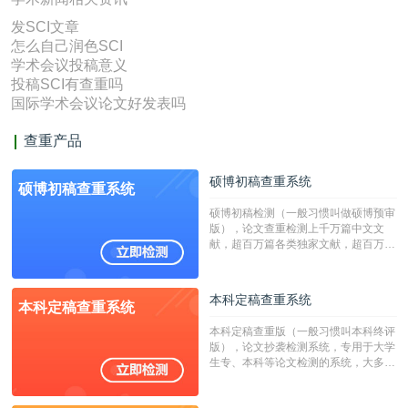
发SCI文章
怎么自己润色SCI
学术会议投稿意义
投稿SCI有查重吗
国际学术会议论文好发表吗
查重产品
硕博初稿查重系统
硕博初稿查重系统
硕博初稿检测（一般习惯叫做硕博预审
版），论文查重检测上千万篇中文文
献，超百万篇各类独家文献，超百万港
澳台地区学术文献过千万篇英文文献资
源，数亿个中英文互联网资源是全国高
校用来检测硕博论文的系统，检测范围
本科定稿查重系统
本科定稿查重系统
广，数据来源真实，检测算法合理!本
系统含有（学术库与源码库）。（限制
本科定稿查重版（一般习惯叫本科终评
字符数30万）
版），论文抄袭检测系统，专用于大学
生专、本科等论文检测的系统，大多数
专、本科院校使用此检测系统。（限制
字符数6万）