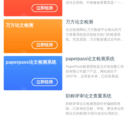
业论文初稿、中稿修改查重首选！——
不支持验证！！！
万方论文检测
万方论文检测
论文检测网站,万方数据平台推出的万
方查重系统是目前较为热门的检测系
统。究其原因，万方数据通过近年的发
展，在高校中也确立了自己的相应地
位，特别是部分高校直接将其视为毕业
检测系统，其真实性和权威性无可厚
paperpass论文检测系统
非。其次，相对于知网而言，万方检测
paperpass论文检测系统
费用少，上手容易，是学生初次论文查
PaperPass检测系统是北京智齿数汇科
重的推荐系统。
技有限公司旗下产品，网站诞生于
2007年，运营多年来，已经发展成为
国内可信赖的中文原创性检查和预防剽
窃的在线网站。 系统采用自主研发的
动态指纹越级扫描检测技术，该项技术
职称评审论文查重系统
职称评审论文查重系统
检测速度快、精度高，市场反映良好。
职称评审论文检测系统针对编辑部来
稿，已发表的文献，学校、事业单位职
称论文的检测!大部分杂志社用的文献
抄袭检测系统。可检测抄袭与剽窃、伪
造、篡改、不当署名、一稿多投等学术
不端文献，学术不端论文查重可供期刊