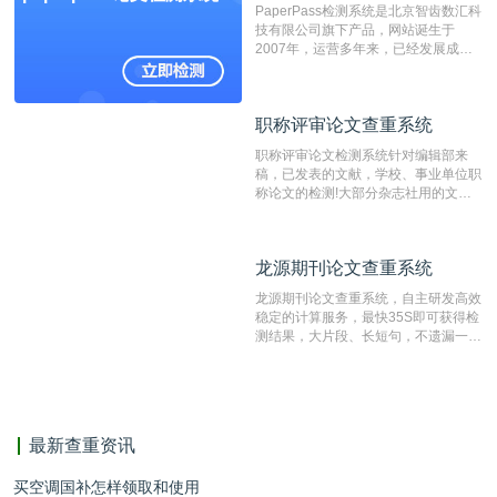
PaperPass检测系统是北京智齿数汇科
重的推荐系统。
技有限公司旗下产品，网站诞生于
2007年，运营多年来，已经发展成为
国内可信赖的中文原创性检查和预防剽
窃的在线网站。 系统采用自主研发的
动态指纹越级扫描检测技术，该项技术
职称评审论文查重系统
职称评审论文查重系统
检测速度快、精度高，市场反映良好。
职称评审论文检测系统针对编辑部来
稿，已发表的文献，学校、事业单位职
称论文的检测!大部分杂志社用的文献
抄袭检测系统。可检测抄袭与剽窃、伪
造、篡改、不当署名、一稿多投等学术
不端文献，学术不端论文查重可供期刊
龙源期刊论文查重系统
龙源期刊论文查重系统
编辑部检测来稿和已发表的文献,检测
结果和杂志社一致,已发表过的文章检
龙源期刊论文查重系统，自主研发高效
测时注意填写第一作者,才能排除已发
稳定的计算服务，最快35S即可获得检
表文献复制比。（限制字符数1万）
测结果，大片段、长短句，不遗漏一处
相似，区分论文中的正确引用参考文
献。
最新查重资讯
买空调国补怎样领取和使用