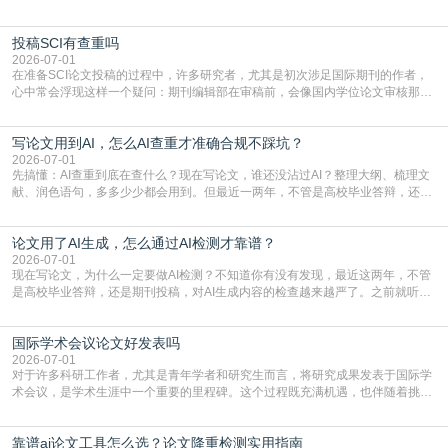
点，删了改改了删，重复率还是纹丝不动，截止日期一天天近，整个人都要焦虑
到秃头。这时候靠谱的AI降重真的就是救命稻草，选对工具，半天就能搞定你两
投稿SCI有查重吗
三天都做不完的事。不是所有人都需要用AI降重，但如果你符合下面这些场景，
真的可以试试：初稿写完重复率远超要
2026-07-01
在准备SCI论文投稿的过程中，许多研究者，尤其是初次涉足国际期刊的作者，
心中常会浮现这样一个疑问：期刊编辑部在审稿前，会像国内学位论文审核那
样，先对稿件进行重复率检查吗？这个疑虑关乎学术诚信的底线，也直接影响到
论文的初审通过率。实际上，SCI期刊对重复内容的审查是严谨投稿流程中不可
写论文用到AI，怎么AI查重才准确合规不踩坑？
或缺的一环。本篇AEIC学术交流中心小编就为大家介绍“投稿SCI有查重吗”。
一、查重是标准流程答案是明确的：绝大多数S
2026-07-01
先搞懂：AI查重到底在查什么？现在写论文，谁还没沾过AI？整理大纲、梳理文
献、润色语句，多多少少都会用到。但最近一两年，不管是高校毕业答辩，还是
期刊投稿，对AI生成内容的管控越来越严，只查普通文字重复率已经不够了，必
须加做AI查重。很多人分不清，AI查重和普通查重到底有啥区别？这里说透：普
论文用了AI生成，怎么通过AI检测才靠谱？
通查重查的是你的文字和已公开文献的重复比例，防的是抄袭；AI查重查的是你
的内容里，有多少是AI生成的，防的是过
2026-07-01
现在写论文，为什么一定要做AI检测？不知道你有没有发现，最近这两年，不管
是高校毕业答辩，还是期刊投稿，对AI生成内容的检查越来越严了。之前就听身
边朋友说，初稿用AI整理了文献综述，没做AI检测就交了学校预审，直接被打回
要求修改，还差点被判定学术不规范，真的太冤了。现在国内多数高校和核心期
国际学术会议论文好发表吗
刊，都已经明确出台了相关规定：如果使用AI生成内容辅助写作，必须明确标
注，未标注的AI生成内容会被认定为不符合学
2026-07-01
对于许多科研工作者，尤其是青年学者和研究生而言，将研究成果发表于国际学
术会议，是学术生涯中一个重要的里程碑。这个过程既充满机遇，也伴随着挑
战。面对不同的会议等级、严格的评审标准和激烈的竞争，不少人心中都会产生
疑问：国际学术会议论文到底好不好发表？其价值和难度究竟如何衡量。本篇
靠谱ai论文工具怎么选？论文降重检测实用指南
AEIC学术交流中心小编就为大家介绍“国际学术会议论文好发表吗”。一、会议论