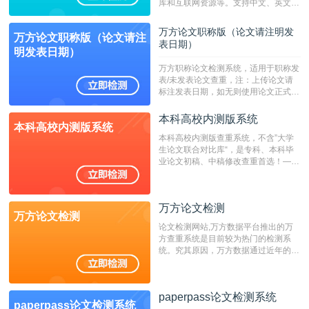
库和互联网资源等。支持中文、英文、
繁体、小语种论文检测，。--不支持指
定院校！！！
万方论文职称版（论文请注明发
万方论文职称版（论文请注
表日期）
明发表日期）
万方职称论文检测系统，适用于职称发
表/未发表论文查重，注：上传论文请
标注发表日期，如无则使用论文正式发
表时间；如未公开发表的，则用论文完
成时间作为发表日期。
本科高校内测版系统
本科高校内测版系统
本科高校内测版查重系统，不含”大学
生论文联合对比库“，是专科、本科毕
业论文初稿、中稿修改查重首选！——
不支持验证！！！
万方论文检测
万方论文检测
论文检测网站,万方数据平台推出的万
方查重系统是目前较为热门的检测系
统。究其原因，万方数据通过近年的发
展，在高校中也确立了自己的相应地
位，特别是部分高校直接将其视为毕业
检测系统，其真实性和权威性无可厚
paperpass论文检测系统
非。其次，相对于知网而言，万方检测
paperpass论文检测系统
费用少，上手容易，是学生初次论文查