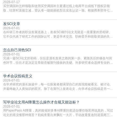
2026-07-17
买空调国补怎样领取和使用买空调国补主要通过线上电商平台或线下授权店领
取，结算时直接立减‌，需认准一级能效机型且实名认证一致。根据商务部等七部
门部署的2026年消费品以旧换新政策，全国统一补贴标准，具体操作如下。‌‌‌哪里
能领到补贴首选‌京东APP‌搜索专属口令(如【家电补贴1637】、【国补立省
发SCI文章
4949】等，口令会随活动更新，以页面显示为准)进入补贴专场。淘宝/天猫也可
复制粘贴【8$FKFGgJq
2026-07-01
在科研工作者的职业发展道路上，发表SCI期刊论文无疑是一座重要的里程碑。
它不仅代表了研究工作的国际认可，更是学术交流、职称晋升和获取资源的关键
凭证。然而，对于许多初学者甚至是有经验的研究者来说，这个过程依然充满挑
战与困惑。从选题立意到投稿回应，每一步都需要精心的策略与扎实的工作。本
怎么自己润色SCI
篇AEIC学术交流中心小编就为大家介绍“发SCI文章”。一、精准定位是成功的第
一步发表SCI文章，首要解决的问题是“投
2026-07-01
完成一篇SCI论文的初稿，仅仅是漫长发表之路的第一步。紧随其后的修改与润
色环节，往往才是决定文章能否被期刊接收的关键。许多研究者会选择专业的语
言润色服务，但这并非唯一途径。掌握自我润色的方法与技巧，不仅能提升论文
质量，更能在此过程中深化对学术写作的理解。如何系统、高效地打磨自己的论
学术会议投稿意义
文，使其在语言和学术表达上更符合国际期刊的要求，是每位研究者值得投入学
习的技能。本篇AEIC学术交流中心小编就为大家介
2026-07-01
在学术研究的漫长旅途中，每一位探索者都渴望自己的发现能被看见、被讨论、
并最终融入人类知识的星河。除了在期刊上发表论文，向学术会议投稿是另一个
至关重要且富有活力的环节。它不仅仅是一个提交文稿的动作，更是一扇通往更
广阔学术天地的大门，连接着个体研究与社会网络。本篇AEIC学术交流中心小编
写毕业论文用AI降重怎么操作才合规又能达标？
就为大家介绍“学术会议投稿意义”。一、加速研究成果的传播与反馈学术会议通
常具有周期短、时效性强的特点。相比期刊漫长的
2026-07-01
用PaperPass AI降重，真的能省好多事AI降重到底适合哪些场景用说真的，写过
论文的谁没懂那种痛苦？初稿查重出来飘红一大片，手动改重复改到凌晨两三