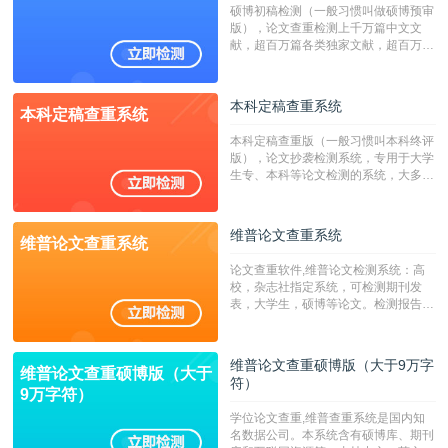
硕博初稿检测（一般习惯叫做硕博预审
版），论文查重检测上千万篇中文文
献，超百万篇各类独家文献，超百万港
澳台地区学术文献过千万篇英文文献资
源，数亿个中英文互联网资源是全国高
校用来检测硕博论文的系统，检测范围
本科定稿查重系统
本科定稿查重系统
广，数据来源真实，检测算法合理!本
系统含有（学术库与源码库）。（限制
本科定稿查重版（一般习惯叫本科终评
字符数30万）
版），论文抄袭检测系统，专用于大学
生专、本科等论文检测的系统，大多数
专、本科院校使用此检测系统。（限制
字符数6万）
维普论文查重系统
维普论文查重系统
论文查重软件,维普论文检测系统：高
校，杂志社指定系统，可检测期刊发
表，大学生，硕博等论文。检测报告支
持PDF、网页格式，性价比高！--不支
持指定院校！！！
维普论文查重硕博版（大于9万字
维普论文查重硕博版（大于
符）
9万字符）
学位论文查重,维普查重系统是国内知
名数据公司。本系统含有硕博库、期刊