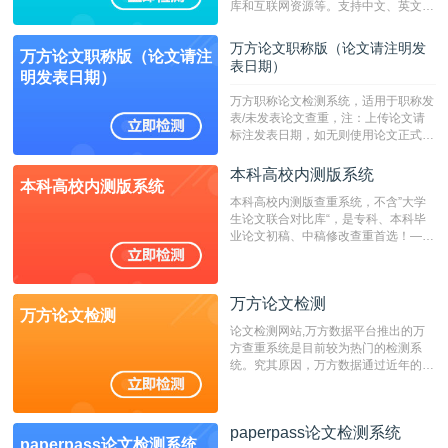
库和互联网资源等。支持中文、英文、
繁体、小语种论文检测，。--不支持指
定院校！！！
万方论文职称版（论文请注明发
万方论文职称版（论文请注
表日期）
明发表日期）
万方职称论文检测系统，适用于职称发
表/未发表论文查重，注：上传论文请
标注发表日期，如无则使用论文正式发
表时间；如未公开发表的，则用论文完
成时间作为发表日期。
本科高校内测版系统
本科高校内测版系统
本科高校内测版查重系统，不含”大学
生论文联合对比库“，是专科、本科毕
业论文初稿、中稿修改查重首选！——
不支持验证！！！
万方论文检测
万方论文检测
论文检测网站,万方数据平台推出的万
方查重系统是目前较为热门的检测系
统。究其原因，万方数据通过近年的发
展，在高校中也确立了自己的相应地
位，特别是部分高校直接将其视为毕业
检测系统，其真实性和权威性无可厚
paperpass论文检测系统
非。其次，相对于知网而言，万方检测
paperpass论文检测系统