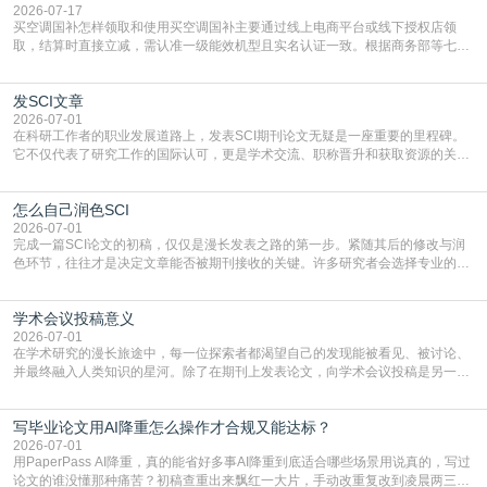
2026-07-17
买空调国补怎样领取和使用买空调国补主要通过线上电商平台或线下授权店领
取，结算时直接立减‌，需认准一级能效机型且实名认证一致。根据商务部等七部
门部署的2026年消费品以旧换新政策，全国统一补贴标准，具体操作如下。‌‌‌哪里
能领到补贴首选‌京东APP‌搜索专属口令(如【家电补贴1637】、【国补立省
发SCI文章
4949】等，口令会随活动更新，以页面显示为准)进入补贴专场。淘宝/天猫也可
复制粘贴【8$FKFGgJq
2026-07-01
在科研工作者的职业发展道路上，发表SCI期刊论文无疑是一座重要的里程碑。
它不仅代表了研究工作的国际认可，更是学术交流、职称晋升和获取资源的关键
凭证。然而，对于许多初学者甚至是有经验的研究者来说，这个过程依然充满挑
战与困惑。从选题立意到投稿回应，每一步都需要精心的策略与扎实的工作。本
怎么自己润色SCI
篇AEIC学术交流中心小编就为大家介绍“发SCI文章”。一、精准定位是成功的第
一步发表SCI文章，首要解决的问题是“投
2026-07-01
完成一篇SCI论文的初稿，仅仅是漫长发表之路的第一步。紧随其后的修改与润
色环节，往往才是决定文章能否被期刊接收的关键。许多研究者会选择专业的语
言润色服务，但这并非唯一途径。掌握自我润色的方法与技巧，不仅能提升论文
质量，更能在此过程中深化对学术写作的理解。如何系统、高效地打磨自己的论
学术会议投稿意义
文，使其在语言和学术表达上更符合国际期刊的要求，是每位研究者值得投入学
习的技能。本篇AEIC学术交流中心小编就为大家介
2026-07-01
在学术研究的漫长旅途中，每一位探索者都渴望自己的发现能被看见、被讨论、
并最终融入人类知识的星河。除了在期刊上发表论文，向学术会议投稿是另一个
至关重要且富有活力的环节。它不仅仅是一个提交文稿的动作，更是一扇通往更
广阔学术天地的大门，连接着个体研究与社会网络。本篇AEIC学术交流中心小编
写毕业论文用AI降重怎么操作才合规又能达标？
就为大家介绍“学术会议投稿意义”。一、加速研究成果的传播与反馈学术会议通
常具有周期短、时效性强的特点。相比期刊漫长的
2026-07-01
用PaperPass AI降重，真的能省好多事AI降重到底适合哪些场景用说真的，写过
论文的谁没懂那种痛苦？初稿查重出来飘红一大片，手动改重复改到凌晨两三