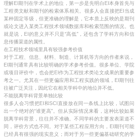
理解EI期刊在学术上的地位，第一步是先明白EI本身首先与
工程类文献和期刊的检索体系相关。很多人会直接把EI当成
某种固定等级，但更准确的理解是，它本质上反映的是期刊
或论文进入某类工程技术领域数据库和检索范围的情况。也
就是说，EI的意义并不只是“高低”，还包含了学科方向和信
息传播渠道的属性。
在工程技术领域里具有较强参考价值
对于工程、信息、材料、制造、计算机等方向的作者来说，
EI期刊通常具有比较明确的学术参考价值。很多单位、学院
或项目评价中，也会把EI作为工程技术类论文成果的重要参
考之一。尤其在一些更偏应用和工程实践的领域，EI期刊往
往被广泛关注，因此它在相关学科中的地位并不低。
不能脱离学科背景单独比较
很多人会习惯把EI和SCI直接放在同一条线上比较，试图问
出一个绝对的“谁更高”。但从实际情况来看，这种比较如果
脱离学科背景，往往并不准确。不同学科的主要发表渠道不
同，评价方式也不同。对于某些工程应用方向，EI期刊可能
已经具有很强的现实意义；而对于另一些更偏基础研究的学