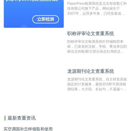
费用少，上手容易，是学生初次论文查
PaperPass检测系统是北京智齿数汇科
重的推荐系统。
技有限公司旗下产品，网站诞生于
2007年，运营多年来，已经发展成为
国内可信赖的中文原创性检查和预防剽
窃的在线网站。 系统采用自主研发的
动态指纹越级扫描检测技术，该项技术
职称评审论文查重系统
职称评审论文查重系统
检测速度快、精度高，市场反映良好。
职称评审论文检测系统针对编辑部来
稿，已发表的文献，学校、事业单位职
称论文的检测!大部分杂志社用的文献
抄袭检测系统。可检测抄袭与剽窃、伪
造、篡改、不当署名、一稿多投等学术
不端文献，学术不端论文查重可供期刊
龙源期刊论文查重系统
龙源期刊论文查重系统
编辑部检测来稿和已发表的文献,检测
结果和杂志社一致,已发表过的文章检
龙源期刊论文查重系统，自主研发高效
测时注意填写第一作者,才能排除已发
稳定的计算服务，最快35S即可获得检
表文献复制比。（限制字符数1万）
测结果，大片段、长短句，不遗漏一处
相似，区分论文中的正确引用参考文
献。
最新查重资讯
买空调国补怎样领取和使用