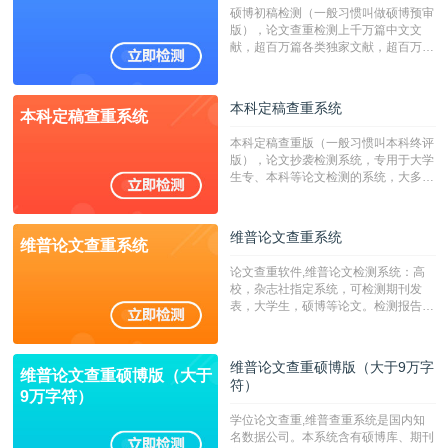
硕博初稿检测（一般习惯叫做硕博预审
版），论文查重检测上千万篇中文文
献，超百万篇各类独家文献，超百万港
澳台地区学术文献过千万篇英文文献资
源，数亿个中英文互联网资源是全国高
校用来检测硕博论文的系统，检测范围
本科定稿查重系统
本科定稿查重系统
广，数据来源真实，检测算法合理!本
系统含有（学术库与源码库）。（限制
本科定稿查重版（一般习惯叫本科终评
字符数30万）
版），论文抄袭检测系统，专用于大学
生专、本科等论文检测的系统，大多数
专、本科院校使用此检测系统。（限制
字符数6万）
维普论文查重系统
维普论文查重系统
论文查重软件,维普论文检测系统：高
校，杂志社指定系统，可检测期刊发
表，大学生，硕博等论文。检测报告支
持PDF、网页格式，性价比高！--不支
持指定院校！！！
维普论文查重硕博版（大于9万字
维普论文查重硕博版（大于
符）
9万字符）
学位论文查重,维普查重系统是国内知
名数据公司。本系统含有硕博库、期刊