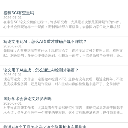
点，删了改改了删，重复率还是纹丝不动，截止日期一天天近，整个人都要焦虑
到秃头。这时候靠谱的AI降重真的就是救命稻草，选对工具，半天就能搞定你两
投稿SCI有查重吗
三天都做不完的事。不是所有人都需要用AI降重，但如果你符合下面这些场景，
真的可以试试：初稿写完重复率远超要
2026-07-01
在准备SCI论文投稿的过程中，许多研究者，尤其是初次涉足国际期刊的作者，
心中常会浮现这样一个疑问：期刊编辑部在审稿前，会像国内学位论文审核那
样，先对稿件进行重复率检查吗？这个疑虑关乎学术诚信的底线，也直接影响到
论文的初审通过率。实际上，SCI期刊对重复内容的审查是严谨投稿流程中不可
写论文用到AI，怎么AI查重才准确合规不踩坑？
或缺的一环。本篇AEIC学术交流中心小编就为大家介绍“投稿SCI有查重吗”。
一、查重是标准流程答案是明确的：绝大多数S
2026-07-01
先搞懂：AI查重到底在查什么？现在写论文，谁还没沾过AI？整理大纲、梳理文
献、润色语句，多多少少都会用到。但最近一两年，不管是高校毕业答辩，还是
期刊投稿，对AI生成内容的管控越来越严，只查普通文字重复率已经不够了，必
须加做AI查重。很多人分不清，AI查重和普通查重到底有啥区别？这里说透：普
论文用了AI生成，怎么通过AI检测才靠谱？
通查重查的是你的文字和已公开文献的重复比例，防的是抄袭；AI查重查的是你
的内容里，有多少是AI生成的，防的是过
2026-07-01
现在写论文，为什么一定要做AI检测？不知道你有没有发现，最近这两年，不管
是高校毕业答辩，还是期刊投稿，对AI生成内容的检查越来越严了。之前就听身
边朋友说，初稿用AI整理了文献综述，没做AI检测就交了学校预审，直接被打回
要求修改，还差点被判定学术不规范，真的太冤了。现在国内多数高校和核心期
国际学术会议论文好发表吗
刊，都已经明确出台了相关规定：如果使用AI生成内容辅助写作，必须明确标
注，未标注的AI生成内容会被认定为不符合学
2026-07-01
对于许多科研工作者，尤其是青年学者和研究生而言，将研究成果发表于国际学
术会议，是学术生涯中一个重要的里程碑。这个过程既充满机遇，也伴随着挑
战。面对不同的会议等级、严格的评审标准和激烈的竞争，不少人心中都会产生
疑问：国际学术会议论文到底好不好发表？其价值和难度究竟如何衡量。本篇
靠谱ai论文工具怎么选？论文降重检测实用指南
AEIC学术交流中心小编就为大家介绍“国际学术会议论文好发表吗”。一、会议论