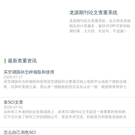
造、篡改、不当署名、一稿多投等学术
不端文献，学术不端论文查重可供期刊
龙源期刊论文查重系统
龙源期刊论文查重系统
编辑部检测来稿和已发表的文献,检测
结果和杂志社一致,已发表过的文章检
龙源期刊论文查重系统，自主研发高效
测时注意填写第一作者,才能排除已发
稳定的计算服务，最快35S即可获得检
表文献复制比。（限制字符数1万）
测结果，大片段、长短句，不遗漏一处
相似，区分论文中的正确引用参考文
献。
最新查重资讯
买空调国补怎样领取和使用
2026-07-17
买空调国补怎样领取和使用买空调国补主要通过线上电商平台或线下授权店领
取，结算时直接立减‌，需认准一级能效机型且实名认证一致。根据商务部等七部
门部署的2026年消费品以旧换新政策，全国统一补贴标准，具体操作如下。‌‌‌哪里
能领到补贴首选‌京东APP‌搜索专属口令(如【家电补贴1637】、【国补立省
发SCI文章
4949】等，口令会随活动更新，以页面显示为准)进入补贴专场。淘宝/天猫也可
复制粘贴【8$FKFGgJq
2026-07-01
在科研工作者的职业发展道路上，发表SCI期刊论文无疑是一座重要的里程碑。
它不仅代表了研究工作的国际认可，更是学术交流、职称晋升和获取资源的关键
凭证。然而，对于许多初学者甚至是有经验的研究者来说，这个过程依然充满挑
战与困惑。从选题立意到投稿回应，每一步都需要精心的策略与扎实的工作。本
怎么自己润色SCI
篇AEIC学术交流中心小编就为大家介绍“发SCI文章”。一、精准定位是成功的第