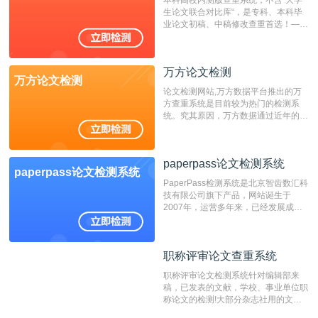
生论文联合对比库“，是专科、本科毕
业论文初稿、中稿修改查重首选！——
不支持验证！！！
万方论文检测
万方论文检测
论文检测网站,万方数据平台推出的万
方查重系统是目前较为热门的检测系
统。究其原因，万方数据通过近年的发
展，在高校中也确立了自己的相应地
位，特别是部分高校直接将其视为毕业
检测系统，其真实性和权威性无可厚
paperpass论文检测系统
非。其次，相对于知网而言，万方检测
paperpass论文检测系统
费用少，上手容易，是学生初次论文查
PaperPass检测系统是北京智齿数汇科
重的推荐系统。
技有限公司旗下产品，网站诞生于
2007年，运营多年来，已经发展成为
国内可信赖的中文原创性检查和预防剽
窃的在线网站。 系统采用自主研发的
动态指纹越级扫描检测技术，该项技术
职称评审论文查重系统
职称评审论文查重系统
检测速度快、精度高，市场反映良好。
职称评审论文检测系统针对编辑部来
稿，已发表的文献，学校、事业单位职
称论文的检测!大部分杂志社用的文献
抄袭检测系统。可检测抄袭与剽窃、伪