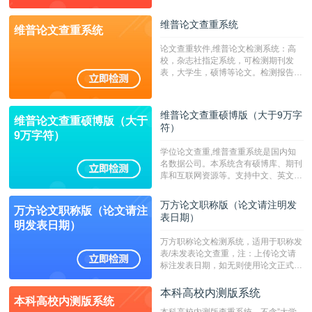
字符数6万）
维普论文查重系统
维普论文查重系统
论文查重软件,维普论文检测系统：高
校，杂志社指定系统，可检测期刊发
表，大学生，硕博等论文。检测报告支
持PDF、网页格式，性价比高！--不支
持指定院校！！！
维普论文查重硕博版（大于9万字
维普论文查重硕博版（大于
符）
9万字符）
学位论文查重,维普查重系统是国内知
名数据公司。本系统含有硕博库、期刊
库和互联网资源等。支持中文、英文、
繁体、小语种论文检测，。--不支持指
定院校！！！
万方论文职称版（论文请注明发
万方论文职称版（论文请注
表日期）
明发表日期）
万方职称论文检测系统，适用于职称发
表/未发表论文查重，注：上传论文请
标注发表日期，如无则使用论文正式发
表时间；如未公开发表的，则用论文完
成时间作为发表日期。
本科高校内测版系统
本科高校内测版系统
本科高校内测版查重系统，不含”大学