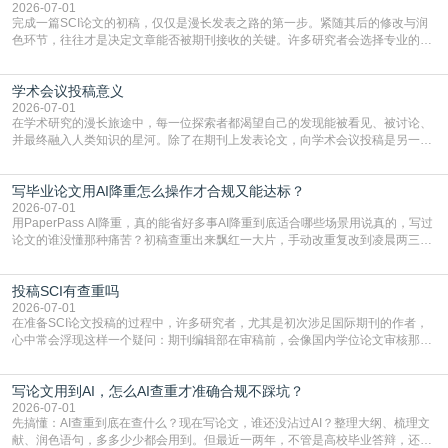
一步发表SCI文章，首要解决的问题是“投
2026-07-01
完成一篇SCI论文的初稿，仅仅是漫长发表之路的第一步。紧随其后的修改与润
色环节，往往才是决定文章能否被期刊接收的关键。许多研究者会选择专业的语
言润色服务，但这并非唯一途径。掌握自我润色的方法与技巧，不仅能提升论文
质量，更能在此过程中深化对学术写作的理解。如何系统、高效地打磨自己的论
学术会议投稿意义
文，使其在语言和学术表达上更符合国际期刊的要求，是每位研究者值得投入学
习的技能。本篇AEIC学术交流中心小编就为大家介
2026-07-01
在学术研究的漫长旅途中，每一位探索者都渴望自己的发现能被看见、被讨论、
并最终融入人类知识的星河。除了在期刊上发表论文，向学术会议投稿是另一个
至关重要且富有活力的环节。它不仅仅是一个提交文稿的动作，更是一扇通往更
广阔学术天地的大门，连接着个体研究与社会网络。本篇AEIC学术交流中心小编
写毕业论文用AI降重怎么操作才合规又能达标？
就为大家介绍“学术会议投稿意义”。一、加速研究成果的传播与反馈学术会议通
常具有周期短、时效性强的特点。相比期刊漫长的
2026-07-01
用PaperPass AI降重，真的能省好多事AI降重到底适合哪些场景用说真的，写过
论文的谁没懂那种痛苦？初稿查重出来飘红一大片，手动改重复改到凌晨两三
点，删了改改了删，重复率还是纹丝不动，截止日期一天天近，整个人都要焦虑
到秃头。这时候靠谱的AI降重真的就是救命稻草，选对工具，半天就能搞定你两
投稿SCI有查重吗
三天都做不完的事。不是所有人都需要用AI降重，但如果你符合下面这些场景，
真的可以试试：初稿写完重复率远超要
2026-07-01
在准备SCI论文投稿的过程中，许多研究者，尤其是初次涉足国际期刊的作者，
心中常会浮现这样一个疑问：期刊编辑部在审稿前，会像国内学位论文审核那
样，先对稿件进行重复率检查吗？这个疑虑关乎学术诚信的底线，也直接影响到
论文的初审通过率。实际上，SCI期刊对重复内容的审查是严谨投稿流程中不可
写论文用到AI，怎么AI查重才准确合规不踩坑？
或缺的一环。本篇AEIC学术交流中心小编就为大家介绍“投稿SCI有查重吗”。
一、查重是标准流程答案是明确的：绝大多数S
2026-07-01
先搞懂：AI查重到底在查什么？现在写论文，谁还没沾过AI？整理大纲、梳理文
献、润色语句，多多少少都会用到。但最近一两年，不管是高校毕业答辩，还是