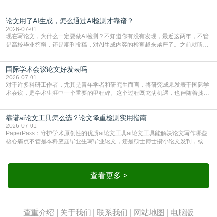
期刊投稿，对AI生成内容的管控越来越严，只查普通文字重复率已经不够了，必
须加做AI查重。很多人分不清，AI查重和普通查重到底有啥区别？这里说透：普
论文用了AI生成，怎么通过AI检测才靠谱？
通查重查的是你的文字和已公开文献的重复比例，防的是抄袭；AI查重查的是你
的内容里，有多少是AI生成的，防的是过
2026-07-01
现在写论文，为什么一定要做AI检测？不知道你有没有发现，最近这两年，不管
是高校毕业答辩，还是期刊投稿，对AI生成内容的检查越来越严了。之前就听身
边朋友说，初稿用AI整理了文献综述，没做AI检测就交了学校预审，直接被打回
要求修改，还差点被判定学术不规范，真的太冤了。现在国内多数高校和核心期
国际学术会议论文好发表吗
刊，都已经明确出台了相关规定：如果使用AI生成内容辅助写作，必须明确标
注，未标注的AI生成内容会被认定为不符合学
2026-07-01
对于许多科研工作者，尤其是青年学者和研究生而言，将研究成果发表于国际学
术会议，是学术生涯中一个重要的里程碑。这个过程既充满机遇，也伴随着挑
战。面对不同的会议等级、严格的评审标准和激烈的竞争，不少人心中都会产生
疑问：国际学术会议论文到底好不好发表？其价值和难度究竟如何衡量。本篇
靠谱ai论文工具怎么选？论文降重检测实用指南
AEIC学术交流中心小编就为大家介绍“国际学术会议论文好发表吗”。一、会议论
文发表的相对优势与期刊论文相比，国际会议论文的发
2026-07-01
PaperPass：守护学术原创性的优质ai论文工具ai论文工具能解决论文写作哪些
核心痛点不管是本科应届毕业生写毕业论文，还是硕士博士攒小论文发刊，或是
科研人员整理课题成果，都绕不开重复率核查、内容优化这两大难关。以前全靠
自己逐句读逐句改，熬好几个大夜不说，还经常改不到点上，交上去才发现重复
率超标，再返工太折腾。现在有了成熟的ai论文工具，这些痛点基本都能高效解
决。靠谱的ai论文工具，不止能帮你梳
查看更多 >
查重介绍
|
关于我们
|
联系我们
|
网站地图
|
电脑版