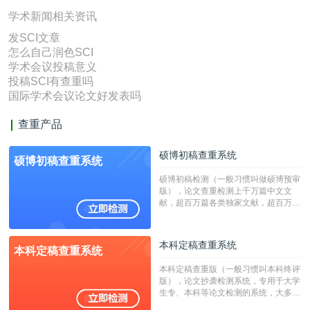
学术新闻相关资讯
发SCI文章
怎么自己润色SCI
学术会议投稿意义
投稿SCI有查重吗
国际学术会议论文好发表吗
查重产品
硕博初稿查重系统
硕博初稿查重系统
硕博初稿检测（一般习惯叫做硕博预审
版），论文查重检测上千万篇中文文
献，超百万篇各类独家文献，超百万港
澳台地区学术文献过千万篇英文文献资
源，数亿个中英文互联网资源是全国高
校用来检测硕博论文的系统，检测范围
本科定稿查重系统
本科定稿查重系统
广，数据来源真实，检测算法合理!本
系统含有（学术库与源码库）。（限制
本科定稿查重版（一般习惯叫本科终评
字符数30万）
版），论文抄袭检测系统，专用于大学
生专、本科等论文检测的系统，大多数
专、本科院校使用此检测系统。（限制