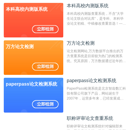
成时间作为发表日期。
本科高校内测版系统
本科高校内测版系统
本科高校内测版查重系统，不含”大学
生论文联合对比库“，是专科、本科毕
业论文初稿、中稿修改查重首选！——
不支持验证！！！
万方论文检测
万方论文检测
论文检测网站,万方数据平台推出的万
方查重系统是目前较为热门的检测系
统。究其原因，万方数据通过近年的发
展，在高校中也确立了自己的相应地
位，特别是部分高校直接将其视为毕业
检测系统，其真实性和权威性无可厚
paperpass论文检测系统
非。其次，相对于知网而言，万方检测
paperpass论文检测系统
费用少，上手容易，是学生初次论文查
PaperPass检测系统是北京智齿数汇科
重的推荐系统。
技有限公司旗下产品，网站诞生于
2007年，运营多年来，已经发展成为
国内可信赖的中文原创性检查和预防剽
窃的在线网站。 系统采用自主研发的
动态指纹越级扫描检测技术，该项技术
职称评审论文查重系统
职称评审论文查重系统
检测速度快、精度高，市场反映良好。
职称评审论文检测系统针对编辑部来