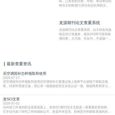
稿，已发表的文献，学校、事业单位职
称论文的检测!大部分杂志社用的文献
抄袭检测系统。可检测抄袭与剽窃、伪
造、篡改、不当署名、一稿多投等学术
不端文献，学术不端论文查重可供期刊
龙源期刊论文查重系统
龙源期刊论文查重系统
编辑部检测来稿和已发表的文献,检测
结果和杂志社一致,已发表过的文章检
龙源期刊论文查重系统，自主研发高效
测时注意填写第一作者,才能排除已发
稳定的计算服务，最快35S即可获得检
表文献复制比。（限制字符数1万）
测结果，大片段、长短句，不遗漏一处
相似，区分论文中的正确引用参考文
献。
最新查重资讯
买空调国补怎样领取和使用
2026-07-17
买空调国补怎样领取和使用买空调国补主要通过线上电商平台或线下授权店领
取，结算时直接立减‌，需认准一级能效机型且实名认证一致。根据商务部等七部
门部署的2026年消费品以旧换新政策，全国统一补贴标准，具体操作如下。‌‌‌哪里
能领到补贴首选‌京东APP‌搜索专属口令(如【家电补贴1637】、【国补立省
发SCI文章
4949】等，口令会随活动更新，以页面显示为准)进入补贴专场。淘宝/天猫也可
复制粘贴【8$FKFGgJq
2026-07-01
在科研工作者的职业发展道路上，发表SCI期刊论文无疑是一座重要的里程碑。
它不仅代表了研究工作的国际认可，更是学术交流、职称晋升和获取资源的关键