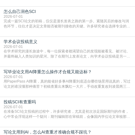
凭证。然而，对于许多初学者甚至是有经验的研究者来说，这个过程依然充满挑
战与困惑。从选题立意到投稿回应，每一步都需要精心的策略与扎实的工作。本
怎么自己润色SCI
篇AEIC学术交流中心小编就为大家介绍“发SCI文章”。一、精准定位是成功的第
一步发表SCI文章，首要解决的问题是“投
2026-07-01
完成一篇SCI论文的初稿，仅仅是漫长发表之路的第一步。紧随其后的修改与润
色环节，往往才是决定文章能否被期刊接收的关键。许多研究者会选择专业的语
言润色服务，但这并非唯一途径。掌握自我润色的方法与技巧，不仅能提升论文
质量，更能在此过程中深化对学术写作的理解。如何系统、高效地打磨自己的论
学术会议投稿意义
文，使其在语言和学术表达上更符合国际期刊的要求，是每位研究者值得投入学
习的技能。本篇AEIC学术交流中心小编就为大家介
2026-07-01
在学术研究的漫长旅途中，每一位探索者都渴望自己的发现能被看见、被讨论、
并最终融入人类知识的星河。除了在期刊上发表论文，向学术会议投稿是另一个
至关重要且富有活力的环节。它不仅仅是一个提交文稿的动作，更是一扇通往更
广阔学术天地的大门，连接着个体研究与社会网络。本篇AEIC学术交流中心小编
写毕业论文用AI降重怎么操作才合规又能达标？
就为大家介绍“学术会议投稿意义”。一、加速研究成果的传播与反馈学术会议通
常具有周期短、时效性强的特点。相比期刊漫长的
2026-07-01
用PaperPass AI降重，真的能省好多事AI降重到底适合哪些场景用说真的，写过
论文的谁没懂那种痛苦？初稿查重出来飘红一大片，手动改重复改到凌晨两三
点，删了改改了删，重复率还是纹丝不动，截止日期一天天近，整个人都要焦虑
到秃头。这时候靠谱的AI降重真的就是救命稻草，选对工具，半天就能搞定你两
投稿SCI有查重吗
三天都做不完的事。不是所有人都需要用AI降重，但如果你符合下面这些场景，
真的可以试试：初稿写完重复率远超要
2026-07-01
在准备SCI论文投稿的过程中，许多研究者，尤其是初次涉足国际期刊的作者，
心中常会浮现这样一个疑问：期刊编辑部在审稿前，会像国内学位论文审核那
样，先对稿件进行重复率检查吗？这个疑虑关乎学术诚信的底线，也直接影响到
论文的初审通过率。实际上，SCI期刊对重复内容的审查是严谨投稿流程中不可
写论文用到AI，怎么AI查重才准确合规不踩坑？
或缺的一环。本篇AEIC学术交流中心小编就为大家介绍“投稿SCI有查重吗”。