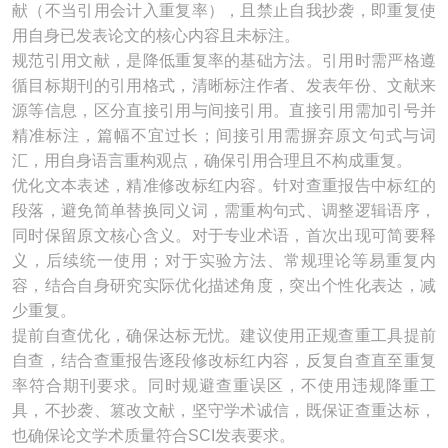
献（不当引用会计入重复率），且禁止自我抄袭，即重复使
用自身已发表论文的核心内容且未标注。
规范引用文献，是降低重复率的基础方法。引用时需严格遵
循目标期刊的引用格式，清晰标注作者、发表年份、文献来
源等信息，区分直接引用与间接引用。直接引用需加引号并
精准标注，篇幅不宜过长；间接引用需摒弃原文句式与词
汇，用自身语言重构观点，确保引用合理且不构成重复。
优化文本表述，精准修改标红内容。针对查重报告中标红的
段落，避免简单替换同义词，需重构句式、调整逻辑语序，
同时保留原文核心含义。对于专业术语，首次出现可简要释
义，后续统一使用；对于实验方法、常规理论等易重复内
容，结合自身研究实际优化描述角度，突出个性化表达，减
少重复。
提前自查优化，确保达标无忧。建议使用正规查重工具提前
自查，结合查重报告逐段修改标红内容，反复自查直至重复
率符合期刊要求。同时规避查重误区，不使用违规降重工
具，不抄袭、篡改文献，坚守学术诚信，既保证查重达标，
也确保论文学术质量符合SCI发表要求。