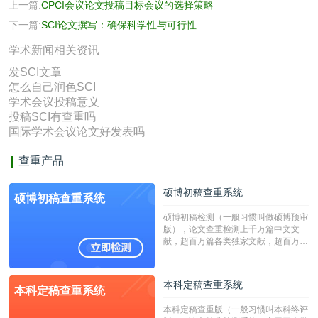
上一篇:
CPCI会议论文投稿目标会议的选择策略
下一篇:
SCI论文撰写：确保科学性与可行性
学术新闻相关资讯
发SCI文章
怎么自己润色SCI
学术会议投稿意义
投稿SCI有查重吗
国际学术会议论文好发表吗
查重产品
硕博初稿查重系统
硕博初稿查重系统
硕博初稿检测（一般习惯叫做硕博预审
版），论文查重检测上千万篇中文文
献，超百万篇各类独家文献，超百万港
澳台地区学术文献过千万篇英文文献资
源，数亿个中英文互联网资源是全国高
校用来检测硕博论文的系统，检测范围
本科定稿查重系统
本科定稿查重系统
广，数据来源真实，检测算法合理!本
系统含有（学术库与源码库）。（限制
本科定稿查重版（一般习惯叫本科终评
字符数30万）