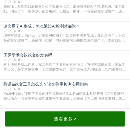
一、查重是标准流程答案是明确的：绝大多数S
2026-07-01
先搞懂：AI查重到底在查什么？现在写论文，谁还没沾过AI？整理大纲、梳理文
献、润色语句，多多少少都会用到。但最近一两年，不管是高校毕业答辩，还是
期刊投稿，对AI生成内容的管控越来越严，只查普通文字重复率已经不够了，必
须加做AI查重。很多人分不清，AI查重和普通查重到底有啥区别？这里说透：普
论文用了AI生成，怎么通过AI检测才靠谱？
通查重查的是你的文字和已公开文献的重复比例，防的是抄袭；AI查重查的是你
的内容里，有多少是AI生成的，防的是过
2026-07-01
现在写论文，为什么一定要做AI检测？不知道你有没有发现，最近这两年，不管
是高校毕业答辩，还是期刊投稿，对AI生成内容的检查越来越严了。之前就听身
边朋友说，初稿用AI整理了文献综述，没做AI检测就交了学校预审，直接被打回
要求修改，还差点被判定学术不规范，真的太冤了。现在国内多数高校和核心期
国际学术会议论文好发表吗
刊，都已经明确出台了相关规定：如果使用AI生成内容辅助写作，必须明确标
注，未标注的AI生成内容会被认定为不符合学
2026-07-01
对于许多科研工作者，尤其是青年学者和研究生而言，将研究成果发表于国际学
术会议，是学术生涯中一个重要的里程碑。这个过程既充满机遇，也伴随着挑
战。面对不同的会议等级、严格的评审标准和激烈的竞争，不少人心中都会产生
疑问：国际学术会议论文到底好不好发表？其价值和难度究竟如何衡量。本篇
靠谱ai论文工具怎么选？论文降重检测实用指南
AEIC学术交流中心小编就为大家介绍“国际学术会议论文好发表吗”。一、会议论
文发表的相对优势与期刊论文相比，国际会议论文的发
2026-07-01
PaperPass：守护学术原创性的优质ai论文工具ai论文工具能解决论文写作哪些
核心痛点不管是本科应届毕业生写毕业论文，还是硕士博士攒小论文发刊，或是
科研人员整理课题成果，都绕不开重复率核查、内容优化这两大难关。以前全靠
自己逐句读逐句改，熬好几个大夜不说，还经常改不到点上，交上去才发现重复
率超标，再返工太折腾。现在有了成熟的ai论文工具，这些痛点基本都能高效解
决。靠谱的ai论文工具，不止能帮你梳
查看更多 >