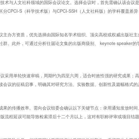
学技术与人文社科领域的国际会议论文。选择会议时，首先需确认该会议是
CPCI-S（科学技术版）与CPCI-SSH（人文社科版）的学科覆盖
议主办方资质，优先选择由国际知名学术组织、顶尖高校或权威出版社主
。此外，可通过分析往届论文集的出版商级别、 keynote speake
分会议采用单轮快速审稿，周期约为四至六周，适合时效性强的研究成果；
读会议的征稿启事，明确其对研究方法、实验数据、创新性及篇幅格式的
成果的传播效率。需向会议组委会确认以下关键节点：录用通知发放时间
因出版流程延误可能导致检索滞后十二个月以上，这对有职称评审或项目结