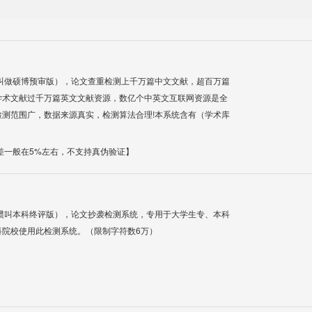
叫做硕博预审版），论文查重检测上千万篇中文文献，超百万篇
学术文献过千万篇英文文献资源，数亿个中英文互联网资源是全
测范围广，数据来源真实，检测算法合理!本系统含有（学术库
差一般在5%左右，不支持真伪验证】
惯叫本科终评版），论文抄袭检测系统，专用于大学生专、本科
科院校使用此检测系统。（限制字符数6万）