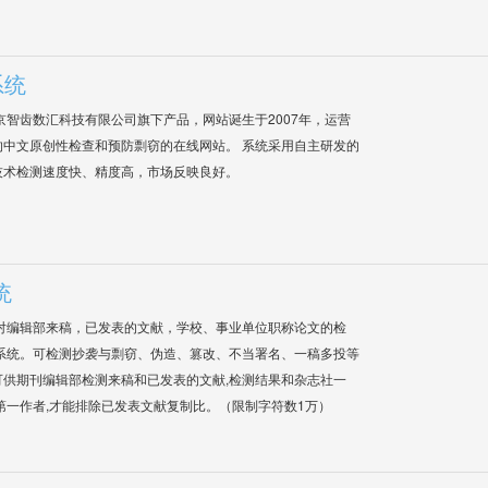
系统
是北京智齿数汇科技有限公司旗下产品，网站诞生于2007年，运营
中文原创性检查和预防剽窃的在线网站。 系统采用自主研发的
技术检测速度快、精度高，市场反映良好。
统
对编辑部来稿，已发表的文献，学校、事业单位职称论文的检
系统。可检测抄袭与剽窃、伪造、篡改、不当署名、一稿多投等
供期刊编辑部检测来稿和已发表的文献,检测结果和杂志社一
第一作者,才能排除已发表文献复制比。（限制字符数1万）