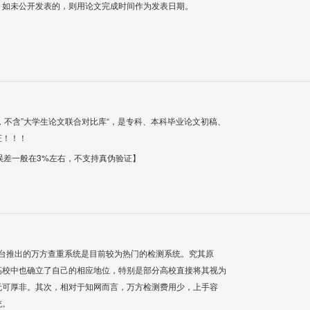
；如未公开发表的，则用论文完成时间作为发表日期。
，不含”大学生论文联合对比库“，是专科、本科毕业论文初稿、
证！！！
【误差一般在3%左右，不支持真伪验证】
平台推出的万方查重系统是目前较为热门的检测系统。究其原
高校中也确立了自己的相应地位，特别是部分高校直接将其视为
无可厚非。其次，相对于知网而言，万方检测费用少，上手容
统。