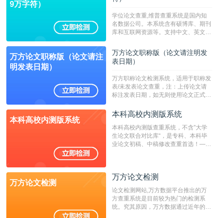
9万字符）
学位论文查重,维普查重系统是国内知
名数据公司。本系统含有硕博库、期刊
库和互联网资源等。支持中文、英文、
繁体、小语种论文检测，。--不支持指
定院校！！！
万方论文职称版（论文请注明发
万方论文职称版（论文请注
表日期）
明发表日期）
万方职称论文检测系统，适用于职称发
表/未发表论文查重，注：上传论文请
标注发表日期，如无则使用论文正式发
表时间；如未公开发表的，则用论文完
成时间作为发表日期。
本科高校内测版系统
本科高校内测版系统
本科高校内测版查重系统，不含”大学
生论文联合对比库“，是专科、本科毕
业论文初稿、中稿修改查重首选！——
不支持验证！！！
万方论文检测
万方论文检测
论文检测网站,万方数据平台推出的万
方查重系统是目前较为热门的检测系
统。究其原因，万方数据通过近年的发
展，在高校中也确立了自己的相应地