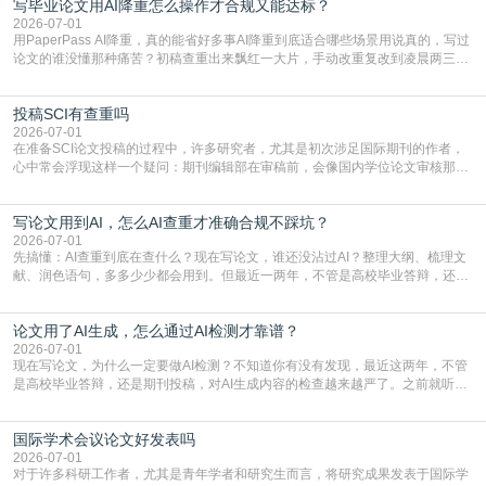
写毕业论文用AI降重怎么操作才合规又能达标？
就为大家介绍“学术会议投稿意义”。一、加速研究成果的传播与反馈学术会议通
常具有周期短、时效性强的特点。相比期刊漫长的
2026-07-01
用PaperPass AI降重，真的能省好多事AI降重到底适合哪些场景用说真的，写过
论文的谁没懂那种痛苦？初稿查重出来飘红一大片，手动改重复改到凌晨两三
点，删了改改了删，重复率还是纹丝不动，截止日期一天天近，整个人都要焦虑
到秃头。这时候靠谱的AI降重真的就是救命稻草，选对工具，半天就能搞定你两
投稿SCI有查重吗
三天都做不完的事。不是所有人都需要用AI降重，但如果你符合下面这些场景，
真的可以试试：初稿写完重复率远超要
2026-07-01
在准备SCI论文投稿的过程中，许多研究者，尤其是初次涉足国际期刊的作者，
心中常会浮现这样一个疑问：期刊编辑部在审稿前，会像国内学位论文审核那
样，先对稿件进行重复率检查吗？这个疑虑关乎学术诚信的底线，也直接影响到
论文的初审通过率。实际上，SCI期刊对重复内容的审查是严谨投稿流程中不可
写论文用到AI，怎么AI查重才准确合规不踩坑？
或缺的一环。本篇AEIC学术交流中心小编就为大家介绍“投稿SCI有查重吗”。
一、查重是标准流程答案是明确的：绝大多数S
2026-07-01
先搞懂：AI查重到底在查什么？现在写论文，谁还没沾过AI？整理大纲、梳理文
献、润色语句，多多少少都会用到。但最近一两年，不管是高校毕业答辩，还是
期刊投稿，对AI生成内容的管控越来越严，只查普通文字重复率已经不够了，必
须加做AI查重。很多人分不清，AI查重和普通查重到底有啥区别？这里说透：普
论文用了AI生成，怎么通过AI检测才靠谱？
通查重查的是你的文字和已公开文献的重复比例，防的是抄袭；AI查重查的是你
的内容里，有多少是AI生成的，防的是过
2026-07-01
现在写论文，为什么一定要做AI检测？不知道你有没有发现，最近这两年，不管
是高校毕业答辩，还是期刊投稿，对AI生成内容的检查越来越严了。之前就听身
边朋友说，初稿用AI整理了文献综述，没做AI检测就交了学校预审，直接被打回
要求修改，还差点被判定学术不规范，真的太冤了。现在国内多数高校和核心期
国际学术会议论文好发表吗
刊，都已经明确出台了相关规定：如果使用AI生成内容辅助写作，必须明确标
注，未标注的AI生成内容会被认定为不符合学
2026-07-01
对于许多科研工作者，尤其是青年学者和研究生而言，将研究成果发表于国际学