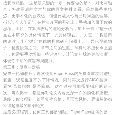
接复制粘贴！ 这是最关键的一步。你要做的是： - 对比与融
合：将改写后的文本与你的原文并排查看。采纳那些更精
炼、更学术化的新表达，但也要融入你自己对问题的理解。
- 补充“个人印记”：在算法改写的基础上，手动加入属于你的
思考。比如，在算法改写的理论分析后，加上一句：“这一观
点在本研究的具体情境下，尤其体现在……方面。” 将通用
的论述，牢牢锚定在你的具体研究问题上。 - 强化逻辑钩
子：检查段落之间、章节之间的过渡。AI有时不擅长承上启
下，你需要手动增加一些过渡句，让论文的脉络更加清晰，
体现你主动的谋篇布局能力。
第三步：复查与定稿
完成一轮修改后，再次使用PaperPass的免费查重功能进行
复查。观察重复率的下降情况，同时再次运行AIGC检测，
看“AI风险指数”是否降低。这个过程可能需要循环两到三
次。每次循环，都是你对论文内容更深一次的消化和重塑。
最终，你会得到一篇重复率合格，且语言风格、逻辑脉络都
经得起推敲的原创论文。
最后必须强调，任何工具都是辅助。PaperPass提供的是一