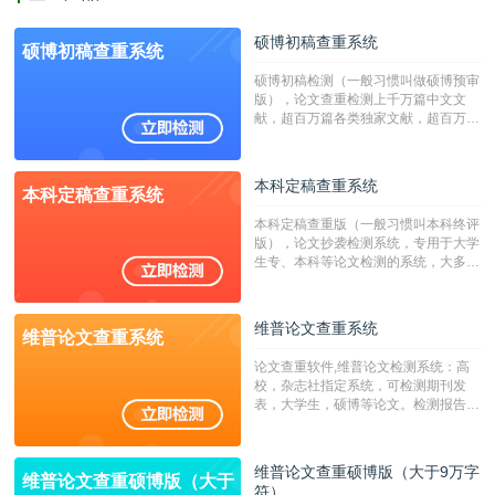
硕博初稿查重系统
硕博初稿查重系统
硕博初稿检测（一般习惯叫做硕博预审
版），论文查重检测上千万篇中文文
献，超百万篇各类独家文献，超百万港
澳台地区学术文献过千万篇英文文献资
源，数亿个中英文互联网资源是全国高
校用来检测硕博论文的系统，检测范围
本科定稿查重系统
本科定稿查重系统
广，数据来源真实，检测算法合理!本
系统含有（学术库与源码库）。（限制
本科定稿查重版（一般习惯叫本科终评
字符数30万）
版），论文抄袭检测系统，专用于大学
生专、本科等论文检测的系统，大多数
专、本科院校使用此检测系统。（限制
字符数6万）
维普论文查重系统
维普论文查重系统
论文查重软件,维普论文检测系统：高
校，杂志社指定系统，可检测期刊发
表，大学生，硕博等论文。检测报告支
持PDF、网页格式，性价比高！--不支
持指定院校！！！
维普论文查重硕博版（大于9万字
维普论文查重硕博版（大于
符）