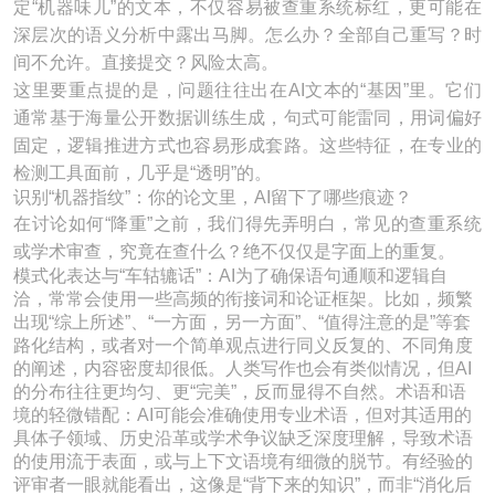
定“机器味儿”的文本，不仅容易被查重系统标红，更可能在
深层次的语义分析中露出马脚。怎么办？全部自己重写？时
间不允许。直接提交？风险太高。
这里要重点提的是，问题往往出在AI文本的“基因”里。它们
通常基于海量公开数据训练生成，句式可能雷同，用词偏好
固定，逻辑推进方式也容易形成套路。这些特征，在专业的
检测工具面前，几乎是“透明”的。
识别“机器指纹”：你的论文里，AI留下了哪些痕迹？
在讨论如何“降重”之前，我们得先弄明白，常见的查重系统
或学术审查，究竟在查什么？绝不仅仅是字面上的重复。
模式化表达与“车轱辘话”：AI为了确保语句通顺和逻辑自
洽，常常会使用一些高频的衔接词和论证框架。比如，频繁
出现“综上所述”、“一方面，另一方面”、“值得注意的是”等套
路化结构，或者对一个简单观点进行同义反复的、不同角度
的阐述，内容密度却很低。人类写作也会有类似情况，但AI
的分布往往更均匀、更“完美”，反而显得不自然。术语和语
境的轻微错配：AI可能会准确使用专业术语，但对其适用的
具体子领域、历史沿革或学术争议缺乏深度理解，导致术语
的使用流于表面，或与上下文语境有细微的脱节。有经验的
评审者一眼就能看出，这像是“背下来的知识”，而非“消化后