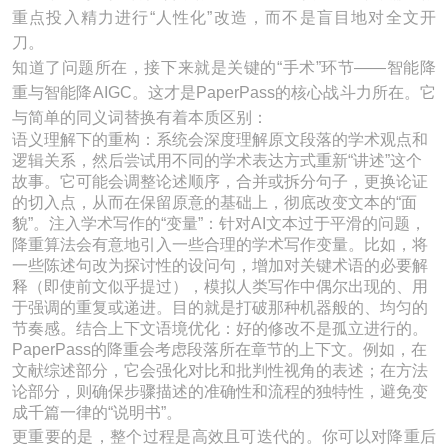
重点投入精力进行“人性化”改造，而不是盲目地对全文开
刀。
知道了问题所在，接下来就是关键的“手术”环节——智能降
重与智能降AIGC。这才是PaperPass的核心战斗力所在。它
与简单的同义词替换有着本质区别：
语义理解下的重构：系统会深度理解原文段落的学术观点和
逻辑关系，然后尝试用不同的学术表达方式重新“讲述”这个
故事。它可能会调整论述顺序，合并或拆分句子，更换论证
的切入点，从而在保留原意的基础上，彻底改变文本的“面
貌”。注入学术写作的“变量”：针对AI文本过于平滑的问题，
降重算法会有意地引入一些合理的学术写作变量。比如，将
一些陈述句改为探讨性的设问句，增加对关键术语的必要解
释（即使前文似乎提过），模拟人类写作中偶尔出现的、用
于强调的重复或递进。目的就是打破那种机器般的、均匀的
节奏感。结合上下文语境优化：好的修改不是孤立进行的。
PaperPass的降重会考虑段落所在章节的上下文。例如，在
文献综述部分，它会强化对比和批判性视角的表述；在方法
论部分，则确保步骤描述的准确性和流程的独特性，避免变
成千篇一律的“说明书”。
更重要的是，整个过程是高效且可迭代的。你可以对降重后