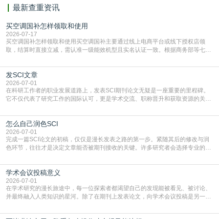
最新查重资讯
买空调国补怎样领取和使用
2026-07-17
买空调国补怎样领取和使用买空调国补主要通过线上电商平台或线下授权店领
取，结算时直接立减‌，需认准一级能效机型且实名认证一致。根据商务部等七部
门部署的2026年消费品以旧换新政策，全国统一补贴标准，具体操作如下。‌‌‌哪里
能领到补贴首选‌京东APP‌搜索专属口令(如【家电补贴1637】、【国补立省
发SCI文章
4949】等，口令会随活动更新，以页面显示为准)进入补贴专场。淘宝/天猫也可
复制粘贴【8$FKFGgJq
2026-07-01
在科研工作者的职业发展道路上，发表SCI期刊论文无疑是一座重要的里程碑。
它不仅代表了研究工作的国际认可，更是学术交流、职称晋升和获取资源的关键
凭证。然而，对于许多初学者甚至是有经验的研究者来说，这个过程依然充满挑
战与困惑。从选题立意到投稿回应，每一步都需要精心的策略与扎实的工作。本
怎么自己润色SCI
篇AEIC学术交流中心小编就为大家介绍“发SCI文章”。一、精准定位是成功的第
一步发表SCI文章，首要解决的问题是“投
2026-07-01
完成一篇SCI论文的初稿，仅仅是漫长发表之路的第一步。紧随其后的修改与润
色环节，往往才是决定文章能否被期刊接收的关键。许多研究者会选择专业的语
言润色服务，但这并非唯一途径。掌握自我润色的方法与技巧，不仅能提升论文
质量，更能在此过程中深化对学术写作的理解。如何系统、高效地打磨自己的论
学术会议投稿意义
文，使其在语言和学术表达上更符合国际期刊的要求，是每位研究者值得投入学
习的技能。本篇AEIC学术交流中心小编就为大家介
2026-07-01
在学术研究的漫长旅途中，每一位探索者都渴望自己的发现能被看见、被讨论、
并最终融入人类知识的星河。除了在期刊上发表论文，向学术会议投稿是另一个
至关重要且富有活力的环节。它不仅仅是一个提交文稿的动作，更是一扇通往更
广阔学术天地的大门，连接着个体研究与社会网络。本篇AEIC学术交流中心小编