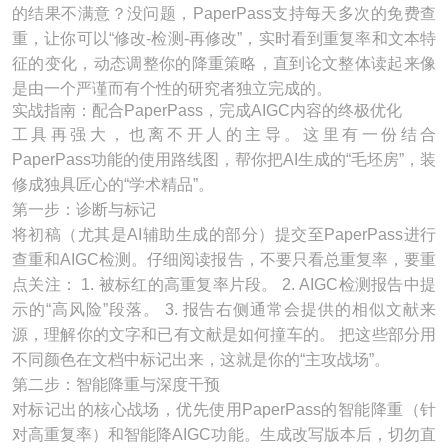
的结果不满意？没问题，PaperPass支持每天多次的免费查
重，让你可以“修改-检测-再修改”，实时看到重复率和文本特
征的变化，动态调整你的降重策略，直到论文整体读起来像
是由一个严谨而有个性的研究者独立完成的。
实战指南：配合PaperPass，完成AIGC内容的终极优化
工具再强大，也离不开人的主导。这里有一份结合
PaperPass功能的使用路线图，帮你把AI生成的“毛坯房”，装
修成独具匠心的“学术精品”。
第一步：诊断与标记
将初稿（尤其是AI辅助生成的部分）提交至PaperPass进行
查重和AIGC检测。仔细阅读报告，不要只看总重复率，要重
点关注： 1. 被标红的高重复率片段。 2. AIGC检测报告中提
示的“高风险”段落。 3. 报告右侧通常会提供的相似文献来
源，理解你的文字和已有文献是如何撞车的。 把这些部分用
不同颜色在文档中标记出来，这就是你的“主攻战场”。
第二步：智能降重与深度干预
对标记出的核心战场，优先使用PaperPass的智能降重（针
对高重复率）和智能降AIGC功能。生成改写版本后，切勿直