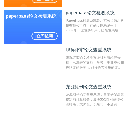
位，特别是部分高校直接将其视为毕业
检测系统，其真实性和权威性无可厚
paperpass论文检测系统
非。其次，相对于知网而言，万方检测
paperpass论文检测系统
费用少，上手容易，是学生初次论文查
PaperPass检测系统是北京智齿数汇科
重的推荐系统。
技有限公司旗下产品，网站诞生于
2007年，运营多年来，已经发展成为
国内可信赖的中文原创性检查和预防剽
窃的在线网站。 系统采用自主研发的
动态指纹越级扫描检测技术，该项技术
职称评审论文查重系统
职称评审论文查重系统
检测速度快、精度高，市场反映良好。
职称评审论文检测系统针对编辑部来
稿，已发表的文献，学校、事业单位职
称论文的检测!大部分杂志社用的文献
抄袭检测系统。可检测抄袭与剽窃、伪
造、篡改、不当署名、一稿多投等学术
不端文献，学术不端论文查重可供期刊
龙源期刊论文查重系统
龙源期刊论文查重系统
编辑部检测来稿和已发表的文献,检测
结果和杂志社一致,已发表过的文章检
龙源期刊论文查重系统，自主研发高效
测时注意填写第一作者,才能排除已发
稳定的计算服务，最快35S即可获得检
表文献复制比。（限制字符数1万）
测结果，大片段、长短句，不遗漏一处
相似，区分论文中的正确引用参考文
献。