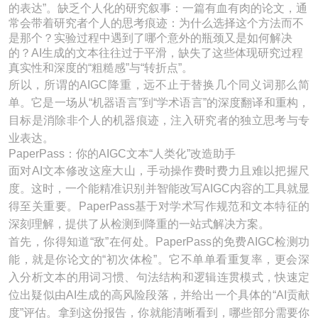
的表达”。缺乏个人化的研究叙事：一篇有血有肉的论文，通
常会带着研究者个人的思考痕迹：为什么选择这个方法而不
是那个？实验过程中遇到了哪个意外的瓶颈又是如何解决
的？AI生成的文本往往过于平滑，缺失了这些体现研究过程
真实性和深度的“粗糙感”与“转折点”。
所以，所谓的AIGC降重，远不止于替换几个同义词那么简
单。它是一场从“机器语言”到“学术语言”的深度翻译和重构，
目标是消除非个人的机器痕迹，注入研究者的独立思考与专
业表达。
PaperPass：你的AIGC文本“人类化”改造助手
面对AI文本修改这座大山，手动操作费时费力且难以把握尺
度。这时，一个能精准识别并智能改写AIGC内容的工具就显
得至关重要。PaperPass基于对学术写作规范和文本特征的
深刻理解，提供了从检测到降重的一站式解决方案。
首先，你得知道“敌”在何处。PaperPass的免费AIGC检测功
能，就是你论文的“初次体检”。它不单单看重复率，更会深
入分析文本的用词习惯、句法结构和逻辑连贯模式，快速定
位出疑似由AI生成的高风险段落，并给出一个具体的“AI贡献
度”评估。拿到这份报告，你就能清晰看到，哪些部分需要你