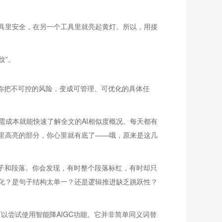
具里安全，在另一个工具里就亮起黄灯。所以，用接
纹”。
，帮你把不可控的风险，变成可管理、可优化的具体任
你无需成本就能快速了解全文的AI相似度概况。每天都有
里高亮的部分，你心里就有底了——哦，原来是这几
句子和段落。你会发现，有时整个段落标红，有时却只
化？是句子结构太单一？还是逻辑推进缺乏跳跃性？
以尝试使用智能降AIGC功能。它并非简单同义词替