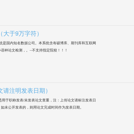
（大于9万字符）
系统是国内知名数据公司。本系统含有硕博库、期刊库和互联网
语种论文检测，。--不支持指定院校！！！
文请注明发表日期）
适用于职称发表/未发表论文查重，注：上传论文请标注发表日
；如未公开发表的，则用论文完成时间作为发表日期。