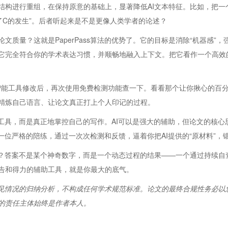
构进行重组，在保持原意的基础上，显著降低AI文本特征。比如，把一个“
了C的发生”。后者听起来是不是更像人类学者的论述？
质量？这就是PaperPass算法的优势了。它的目标是消除“机器感”
它完全符合你的学术表达习惯，并顺畅地融入上下文。把它看作一个高效
用智能工具修改后，再次使用免费检测功能查一下。看看那个让你揪心的百
精炼自己语言、让论文真正打上个人印记的过程。
骗工具，而是真正地掌控自己的写作。AI可以是强大的辅助，但论文的核
就像一位严格的陪练，通过一次次检测和反馈，逼着你把AI提供的“原材料”
高？答案不是某个神奇数字，而是一个动态过程的结果——一个通过持续自
告和得力的辅助工具，就是你最大的底气。
常见情况的归纳分析，不构成任何学术规范标准。论文的最终合规性务必以
的责任主体始终是作者本人。