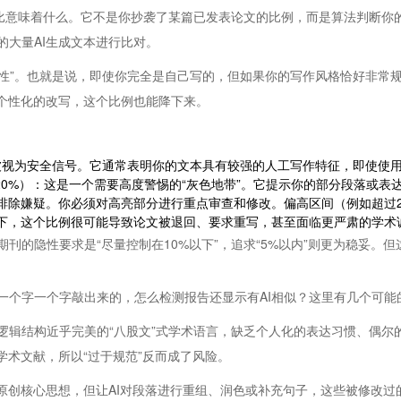
比意味着什么。它不是你抄袭了某篇已发表论文的比例，而是算法判断你的
的大量AI生成文本进行比对。
定性”。也就是说，即使你完全是自己写的，但如果你的写作风格恰好非常
、个性化的改写，这个比例也能降下来。
被视为安全信号。它通常表明你的文本具有较强的人工写作特征，即使使用
20%）：这是一个需要高度警惕的“灰色地带”。它提示你的部分段落或表
底排除嫌疑。你必须对高亮部分进行重点审查和修改。偏高区间（例如超过
当下，这个比例很可能导致论文被退回、要求重写，甚至面临更严肃的学术
刊的隐性要求是“尽量控制在10%以下”，追求“5%以内”则更为稳妥。
一个字一个字敲出来的，怎么检测报告还显示有AI相似？这里有几个可能
辑结构近乎完美的“八股文”式学术语言，缺乏个人化的表达习惯、偶尔的
学术文献，所以“过于规范”反而成了风险。
原创核心思想，但让AI对段落进行重组、润色或补充句子，这些被修改过的