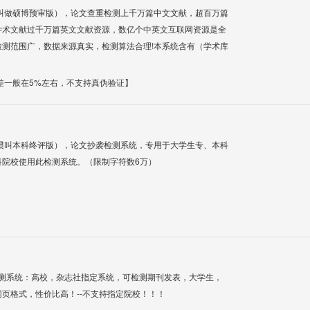
叫做硕博预审版），论文查重检测上千万篇中文文献，超百万篇
学术文献过千万篇英文文献资源，数亿个中英文互联网资源是全
测范围广，数据来源真实，检测算法合理!本系统含有（学术库
差一般在5%左右，不支持真伪验证】
惯叫本科终评版），论文抄袭检测系统，专用于大学生专、本科
科院校使用此检测系统。（限制字符数6万）
检测系统：高校，杂志社指定系统，可检测期刊发表，大学生，
网页格式，性价比高！--不支持指定院校！！！