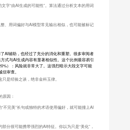
文字“由AI生成的可能性”。算法通过分析文本的用词
规整、用词偏好与AI模型常见输出相似，也可能被标记
了AI辅助，也经过了充分的消化和重塑。很多审阅者
达方式与AI生成内容有显著相似性。这个比例最容易引
20%）：风险就非常大了。这强烈暗示大段文字可能
诚信审查。
但这只是经验之谈，绝非金科玉律。
的原因：
“不完美”长句或独特的术语使用偏好，就可能撞上AI
部分很可能携带强烈的AI特征。你以为只是“美化”，