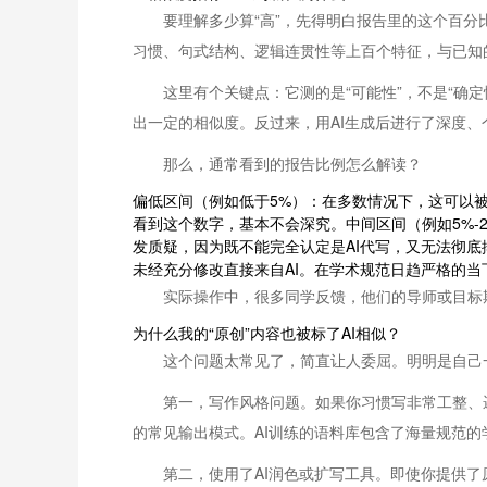
要理解多少算“高”，先得明白报告里的这个百分
习惯、句式结构、逻辑连贯性等上百个特征，与已知
这里有个关键点：它测的是“可能性”，不是“确
出一定的相似度。反过来，用AI生成后进行了深度
那么，通常看到的报告比例怎么解读？
偏低区间（例如低于5%）：在多数情况下，这可以
看到这个数字，基本不会深究。中间区间（例如5%-
发质疑，因为既不能完全认定是AI代写，又无法彻
未经充分修改直接来自AI。在学术规范日趋严格的
实际操作中，很多同学反馈，他们的导师或目标期
为什么我的“原创”内容也被标了AI相似？
这个问题太常见了，简直让人委屈。明明是自己
第一，写作风格问题。如果你习惯写非常工整、逻
的常见输出模式。AI训练的语料库包含了海量规范的
第二，使用了AI润色或扩写工具。即使你提供了