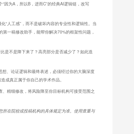
因为A，所以B，进而C”的经典AI逻辑链，改写
，强化“人工感”，而不是破坏内容的专业性和逻辑性。当
的第一稿修改助手，能帮你解决70%的框架性问题，
分比是不是降下来了？高亮部分是否减少了？如此迭
心思想、论证逻辑和最终表述，必须经过你的大脑深度
，锻造成真正属于你自己的学术作品。
查、精细修改，将风险降至你目标机构可接受范围之
您所在院校或投稿机构的具体规定为准。使用查重与