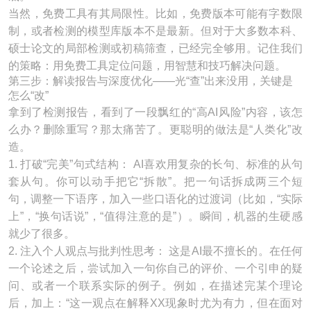
当然，免费工具有其局限性。比如，免费版本可能有字数限
制，或者检测的模型库版本不是最新。但对于大多数本科、
硕士论文的局部检测或初稿筛查，已经完全够用。记住我们
的策略：用免费工具定位问题，用智慧和技巧解决问题。
第三步：解读报告与深度优化——光“查”出来没用，关键是
怎么“改”
拿到了检测报告，看到了一段飘红的“高AI风险”内容，该怎
么办？删除重写？那太痛苦了。更聪明的做法是“人类化”改
造。
1. 打破“完美”句式结构： AI喜欢用复杂的长句、标准的从句
套从句。你可以动手把它“拆散”。把一句话拆成两三个短
句，调整一下语序，加入一些口语化的过渡词（比如，“实际
上”，“换句话说”，“值得注意的是”）。瞬间，机器的生硬感
就少了很多。
2. 注入个人观点与批判性思考： 这是AI最不擅长的。在任何
一个论述之后，尝试加入一句你自己的评价、一个引申的疑
问、或者一个联系实际的例子。例如，在描述完某个理论
后，加上：“这一观点在解释XX现象时尤为有力，但在面对