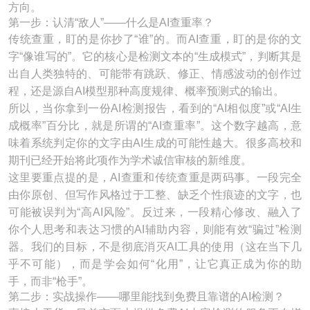
方向。
第一步：认清“敌人”——什么是AI查重率？
传统查重，盯的是你抄了“谁”的。而AI查重，盯的是你的文
字“像谁写的”。它的核心是检测文本的“生成模式”，判断其是
出自人类独特的、可能带有跳跃、修正、情感波动的创作过
程，还是源自AI模型那种高度规律、概率预测式的输出。
所以，当你拿到一份AI检测报告，看到的“AI相似度”或“AI生
成概率”百分比，就是所谓的“AI查重率”。这个数字越高，意
味着系统判定你的文字由AI生成的可能性越大。很多高校和
期刊已经开始将此项作为学术诚信审核的新维度。
这里要重点提的是，AI查重和传统查重是两码事。一段完全
由你原创、但写作风格过于工整、缺乏个性痕迹的文字，也
可能被误判为“高AI风险”。反过来，一段精心修改、融入了
你个人思考和表达习惯的AI辅助内容，则能有效“骗过”检测
器。我们的目标，不是彻底消灭AI工具的使用（这在当下几
乎不可能），而是学会如何“化用”，让它真正成为你的助
手，而非“枪手”。
第二步：实战操作——哪里能找到免费且靠谱的AI检测？