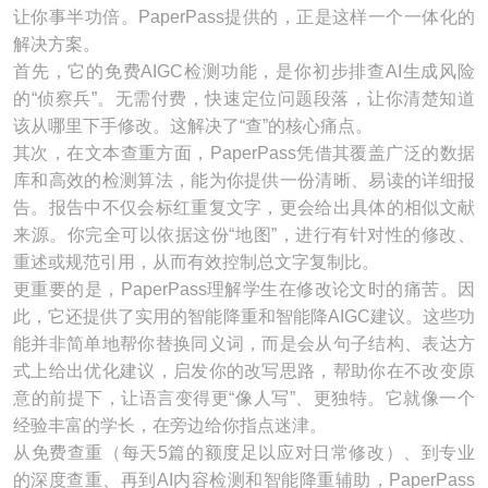
让你事半功倍。PaperPass提供的，正是这样一个一体化的
解决方案。
首先，它的免费AIGC检测功能，是你初步排查AI生成风险
的“侦察兵”。无需付费，快速定位问题段落，让你清楚知道
该从哪里下手修改。这解决了“查”的核心痛点。
其次，在文本查重方面，PaperPass凭借其覆盖广泛的数据
库和高效的检测算法，能为你提供一份清晰、易读的详细报
告。报告中不仅会标红重复文字，更会给出具体的相似文献
来源。你完全可以依据这份“地图”，进行有针对性的修改、
重述或规范引用，从而有效控制总文字复制比。
更重要的是，PaperPass理解学生在修改论文时的痛苦。因
此，它还提供了实用的智能降重和智能降AIGC建议。这些功
能并非简单地帮你替换同义词，而是会从句子结构、表达方
式上给出优化建议，启发你的改写思路，帮助你在不改变原
意的前提下，让语言变得更“像人写”、更独特。它就像一个
经验丰富的学长，在旁边给你指点迷津。
从免费查重（每天5篇的额度足以应对日常修改）、到专业
的深度查重、再到AI内容检测和智能降重辅助，PaperPass