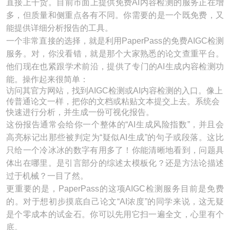
直接上干货。目前市面上提供免费AI内容检测的服务正在增
多，但质量和侧重点各有不同。你需要的是一个既免费，又
能提供详细分析报告的工具。
一个非常直接的选择，就是利用PaperPass的免费AIGC检测
服务。对，你没看错，就是那个大家熟悉的论文查重平台。
他们现在也紧跟学术前沿，提供了专门的AI生成内容检测功
能。操作起来很简单：
访问其官方网站，找到AIGC检测或AI内容检测的入口。像上
传普通论文一样，把你的文档或粘贴文本提交上去。系统会
快速进行分析，并生成一份可视化报告。
这份报告通常会给你一个整体的“AI生成风险指数”，并且会
高亮标记出那些被判定为“疑似AI生成”的句子或段落。这比
只给一个冷冰冰的数字有用多了！你能清晰地看到，问题具
体出在哪里。是引言部分的综述太模板化？还是方法论描述
过于机械？一目了然。
更重要的是，PaperPass的这项AIGC检测服务目前是免费
的。对于想初步摸底自己论文“AI浓度”的同学来说，这无疑
是个零成本的试金石。你可以先用它扫一遍全文，心里有个
底。