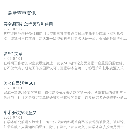
最新查重资讯
买空调国补怎样领取和使用
2026-07-17
买空调国补怎样领取和使用买空调国补主要通过线上电商平台或线下授权店领
取，结算时直接立减‌，需认准一级能效机型且实名认证一致。根据商务部等七部
门部署的2026年消费品以旧换新政策，全国统一补贴标准，具体操作如下。‌‌‌哪里
能领到补贴首选‌京东APP‌搜索专属口令(如【家电补贴1637】、【国补立省
发SCI文章
4949】等，口令会随活动更新，以页面显示为准)进入补贴专场。淘宝/天猫也可
复制粘贴【8$FKFGgJq
2026-07-01
在科研工作者的职业发展道路上，发表SCI期刊论文无疑是一座重要的里程碑。
它不仅代表了研究工作的国际认可，更是学术交流、职称晋升和获取资源的关键
凭证。然而，对于许多初学者甚至是有经验的研究者来说，这个过程依然充满挑
战与困惑。从选题立意到投稿回应，每一步都需要精心的策略与扎实的工作。本
怎么自己润色SCI
篇AEIC学术交流中心小编就为大家介绍“发SCI文章”。一、精准定位是成功的第
一步发表SCI文章，首要解决的问题是“投
2026-07-01
完成一篇SCI论文的初稿，仅仅是漫长发表之路的第一步。紧随其后的修改与润
色环节，往往才是决定文章能否被期刊接收的关键。许多研究者会选择专业的语
言润色服务，但这并非唯一途径。掌握自我润色的方法与技巧，不仅能提升论文
质量，更能在此过程中深化对学术写作的理解。如何系统、高效地打磨自己的论
学术会议投稿意义
文，使其在语言和学术表达上更符合国际期刊的要求，是每位研究者值得投入学
习的技能。本篇AEIC学术交流中心小编就为大家介
2026-07-01
在学术研究的漫长旅途中，每一位探索者都渴望自己的发现能被看见、被讨论、
并最终融入人类知识的星河。除了在期刊上发表论文，向学术会议投稿是另一个
至关重要且富有活力的环节。它不仅仅是一个提交文稿的动作，更是一扇通往更