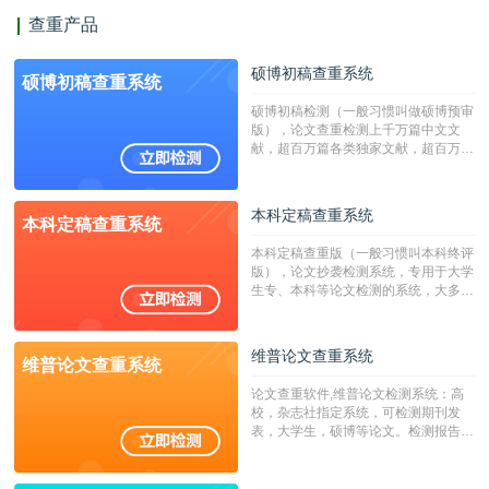
查重产品
硕博初稿查重系统
硕博初稿查重系统
硕博初稿检测（一般习惯叫做硕博预审
版），论文查重检测上千万篇中文文
献，超百万篇各类独家文献，超百万港
澳台地区学术文献过千万篇英文文献资
源，数亿个中英文互联网资源是全国高
校用来检测硕博论文的系统，检测范围
本科定稿查重系统
本科定稿查重系统
广，数据来源真实，检测算法合理!本
系统含有（学术库与源码库）。（限制
本科定稿查重版（一般习惯叫本科终评
字符数30万）
版），论文抄袭检测系统，专用于大学
生专、本科等论文检测的系统，大多数
专、本科院校使用此检测系统。（限制
字符数6万）
维普论文查重系统
维普论文查重系统
论文查重软件,维普论文检测系统：高
校，杂志社指定系统，可检测期刊发
表，大学生，硕博等论文。检测报告支
持PDF、网页格式，性价比高！--不支
持指定院校！！！