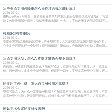
广阔学术天地的大门，连接着个体研究与社会网络。本篇AEIC学术交流中心小编
写毕业论文用AI降重怎么操作才合规又能达标？
就为大家介绍“学术会议投稿意义”。一、加速研究成果的传播与反馈学术会议通
常具有周期短、时效性强的特点。相比期刊漫长的
2026-07-01
用PaperPass AI降重，真的能省好多事AI降重到底适合哪些场景用说真的，写过
论文的谁没懂那种痛苦？初稿查重出来飘红一大片，手动改重复改到凌晨两三
点，删了改改了删，重复率还是纹丝不动，截止日期一天天近，整个人都要焦虑
到秃头。这时候靠谱的AI降重真的就是救命稻草，选对工具，半天就能搞定你两
投稿SCI有查重吗
三天都做不完的事。不是所有人都需要用AI降重，但如果你符合下面这些场景，
真的可以试试：初稿写完重复率远超要
2026-07-01
在准备SCI论文投稿的过程中，许多研究者，尤其是初次涉足国际期刊的作者，
心中常会浮现这样一个疑问：期刊编辑部在审稿前，会像国内学位论文审核那
样，先对稿件进行重复率检查吗？这个疑虑关乎学术诚信的底线，也直接影响到
论文的初审通过率。实际上，SCI期刊对重复内容的审查是严谨投稿流程中不可
写论文用到AI，怎么AI查重才准确合规不踩坑？
或缺的一环。本篇AEIC学术交流中心小编就为大家介绍“投稿SCI有查重吗”。
一、查重是标准流程答案是明确的：绝大多数S
2026-07-01
先搞懂：AI查重到底在查什么？现在写论文，谁还没沾过AI？整理大纲、梳理文
献、润色语句，多多少少都会用到。但最近一两年，不管是高校毕业答辩，还是
期刊投稿，对AI生成内容的管控越来越严，只查普通文字重复率已经不够了，必
须加做AI查重。很多人分不清，AI查重和普通查重到底有啥区别？这里说透：普
论文用了AI生成，怎么通过AI检测才靠谱？
通查重查的是你的文字和已公开文献的重复比例，防的是抄袭；AI查重查的是你
的内容里，有多少是AI生成的，防的是过
2026-07-01
现在写论文，为什么一定要做AI检测？不知道你有没有发现，最近这两年，不管
是高校毕业答辩，还是期刊投稿，对AI生成内容的检查越来越严了。之前就听身
边朋友说，初稿用AI整理了文献综述，没做AI检测就交了学校预审，直接被打回
要求修改，还差点被判定学术不规范，真的太冤了。现在国内多数高校和核心期
国际学术会议论文好发表吗
刊，都已经明确出台了相关规定：如果使用AI生成内容辅助写作，必须明确标