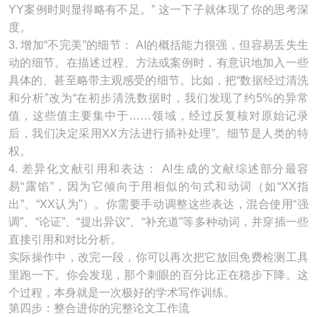
YY案例时则显得略有不足。” 这一下子就体现了你的思考深
度。
3. 增加“不完美”的细节： AI的概括能力很强，但容易丢失生
动的细节。在描述过程、方法或案例时，有意识地加入一些
具体的、甚至略带主观感受的细节。比如，把“数据经过清洗
和分析”改为“在初步清洗数据时，我们发现了约5%的异常
值，这些值主要集中于……领域，经过反复核对原始记录
后，我们决定采用XX方法进行插补处理”。细节是人类的特
权。
4. 差异化文献引用和表达： AI生成的文献综述部分最容
易“露馅”，因为它倾向于用相似的句式和动词（如“XX指
出”、“XX认为”）。你需要手动调整这些表达，混合使用“强
调”、“论证”、“提出异议”、“补充道”等多种动词，并穿插一些
直接引用和对比分析。
实际操作中，改完一段，你可以再次把它放回免费检测工具
里跑一下。你会发现，那个刺眼的百分比正在稳步下降。这
个过程，本身就是一次极好的学术写作训练。
第四步：整合进你的完整论文工作流