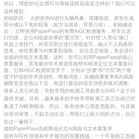
所以，理想的论文撰写与审核流程应该是怎样的？我们可以
这样规划：
初稿阶段： 大胆使用AI进行头脑风暴、搭建框架、甚至生成
部分难以下笔的段落（如方法描述、背景介绍）。初稿修改
后： 立即使用PaperPass的免费AIGC检测服务，对全文进
行扫描，定位AI痕迹浓厚的“重灾区”。针对性“人类化”修订：
依据上述技巧，对高亮部分进行彻底改写，融入个人风格和
思考。传统查重与AI查重双保险： 在论文定稿前，务必进行
全面的传统文本查重。这时，你可以利用PaperPass的核心
查重服务，其海量的学术资源库能帮你精准定位文本重复问
题。它和AIGC检测双管齐下，分别从“抄袭”和“代写”两个维
度守护你的学术原创性。终极润色： 在确保重复率和AI风险
都降至安全线以下后，再进行最后的语言润色和格式调整。
很多人关心的是，学校常用的检测工具能查出AI吗？这个问
题很关键。目前，越来越多的学校常用检测工具正在或已经
集成了AI检测模块。所以，抱有侥幸心理是危险的。与其被
动等待审查，不如主动出击，用我们上面介绍的方法，自己
先过一遍筛子。
借助PaperPass高效降低论文AI风险与文本重复率
面对AI写作浪潮和学术规范的双重挑战，一个可靠的工具能