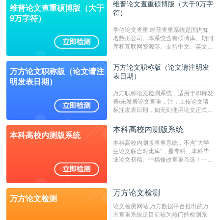
维普论文查重硕博版（大于9万字
维普论文查重硕博版（大于
符）
9万字符）
学位论文查重,维普查重系统是国内知
名数据公司。本系统含有硕博库、期刊
库和互联网资源等。支持中文、英文、
繁体、小语种论文检测，。--不支持指
定院校！！！
万方论文职称版（论文请注明发
万方论文职称版（论文请注
表日期）
明发表日期）
万方职称论文检测系统，适用于职称发
表/未发表论文查重，注：上传论文请
标注发表日期，如无则使用论文正式发
表时间；如未公开发表的，则用论文完
成时间作为发表日期。
本科高校内测版系统
本科高校内测版系统
本科高校内测版查重系统，不含”大学
生论文联合对比库“，是专科、本科毕
业论文初稿、中稿修改查重首选！——
不支持验证！！！
万方论文检测
万方论文检测
论文检测网站,万方数据平台推出的万
方查重系统是目前较为热门的检测系