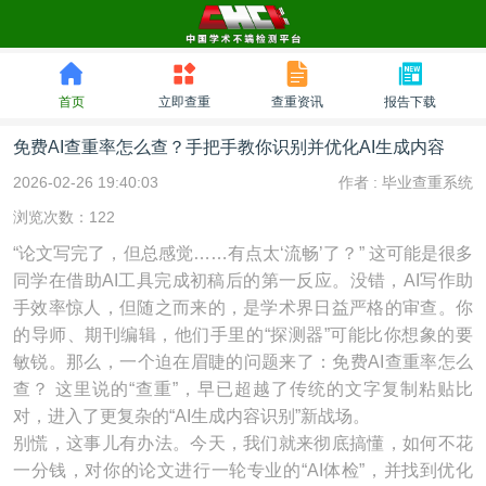
首页
立即查重
查重资讯
报告下载
免费AI查重率怎么查？手把手教你识别并优化AI生成内容
2026-02-26 19:40:03
作者 :
毕业查重系统
浏览次数：122
“论文写完了，但总感觉……有点太‘流畅’了？” 这可能是很多
同学在借助AI工具完成初稿后的第一反应。没错，AI写作助
手效率惊人，但随之而来的，是学术界日益严格的审查。你
的导师、期刊编辑，他们手里的“探测器”可能比你想象的要
敏锐。那么，一个迫在眉睫的问题来了：免费AI查重率怎么
查？ 这里说的“查重”，早已超越了传统的文字复制粘贴比
对，进入了更复杂的“AI生成内容识别”新战场。
别慌，这事儿有办法。今天，我们就来彻底搞懂，如何不花
一分钱，对你的论文进行一轮专业的“AI体检”，并找到优化