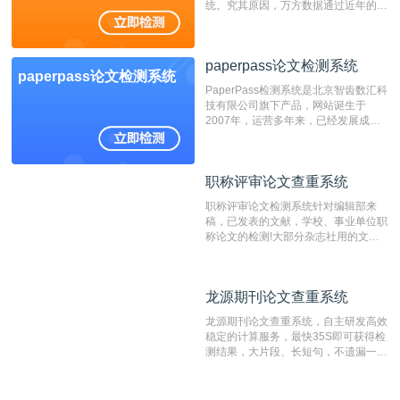
统。究其原因，万方数据通过近年的发
展，在高校中也确立了自己的相应地
位，特别是部分高校直接将其视为毕业
检测系统，其真实性和权威性无可厚
paperpass论文检测系统
非。其次，相对于知网而言，万方检测
paperpass论文检测系统
费用少，上手容易，是学生初次论文查
PaperPass检测系统是北京智齿数汇科
重的推荐系统。
技有限公司旗下产品，网站诞生于
2007年，运营多年来，已经发展成为
国内可信赖的中文原创性检查和预防剽
窃的在线网站。 系统采用自主研发的
动态指纹越级扫描检测技术，该项技术
职称评审论文查重系统
职称评审论文查重系统
检测速度快、精度高，市场反映良好。
职称评审论文检测系统针对编辑部来
稿，已发表的文献，学校、事业单位职
称论文的检测!大部分杂志社用的文献
抄袭检测系统。可检测抄袭与剽窃、伪
造、篡改、不当署名、一稿多投等学术
不端文献，学术不端论文查重可供期刊
龙源期刊论文查重系统
龙源期刊论文查重系统
编辑部检测来稿和已发表的文献,检测
结果和杂志社一致,已发表过的文章检
龙源期刊论文查重系统，自主研发高效
测时注意填写第一作者,才能排除已发
稳定的计算服务，最快35S即可获得检
表文献复制比。（限制字符数1万）
测结果，大片段、长短句，不遗漏一处
相似，区分论文中的正确引用参考文
献。