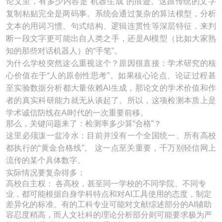
论文里，有多少内容是“机器生成”的痕迹。这跟传统的文字
复制粘贴完全是两码事。系统会通过复杂的算法模型，分析
文本的用词习惯、句式结构、逻辑连贯性等深层特征，来判
断一段文字更可能出自人类之手，还是AI模型（比如大家熟
知的那些对话机器人）的“手笔”。
为什么学校突然这么重视这个？原因很直接：学术研究的核
心价值在于“人的原创性思考”。如果核心论点、论证过程甚
至实验数据分析都大量依赖AI生成，那论文的学术价值和作
者的真实科研能力就无从谈起了。所以，这项检测本质上是
学术诚信防线在AI时代的一次重要前移。
那么，关键问题来了：检测率多少算“合格”？
这里必须泼一盆冷水：目前并没有一个全国统一、所有高校
都执行的“黄金合格线”。 这一点至关重要，千万别轻信网上
流传的某个具体数字。
实际情况要复杂得多：
高校自主权： 各高校，甚至同一学校的不同学院、不同专
业，都可能根据自身学科特点和对AI工具使用的态度，制定
差异化的标准。有的工科专业可能对文献综述部分的AI辅助
容忍度稍高，而人文社科的理论分析部分则可能要求极为严