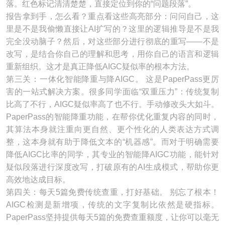
落。红色标记清清楚楚，直接定位到你的“问题段落”。
报告拿到手，怎么看？重点看这些高亮部分：问问自己，这
里是不是我偷懒直接让AI扩写的？这里的逻辑推导是不是我
完全没动脑子？然后，对这些部分进行彻底的重写——不是
改写，是结合你自己的理解和思考，用你自己的语言和逻辑
重新组织。这才是真正降低AIGC疑似率的根本方法。
第三关：一体化智能降重与降AIGC。 这是PaperPass更厉
害的一站式解决方案。很多同学面临“双重压力”：传统复制
比高了不行，AIGC疑似率高了也不行。手动修改头大如斗。
PaperPass的智能降重功能，在帮你优化重复内容的同时，
其算法本身就注重向更自然、更个性化的人类表达方式调
整，这本身就有助于降低文本的“机器感”。而对于明确需要
降低AIGC比率的同学，其专业的智能降AIGC功能，能针对
疑似段落进行深度改写，打破原有的AI生成模式，帮助你更
高效地达成目标。
第四关：每天5篇免费传统查重，打好基础。 别忘了根本！
AIGC检测是新增项，传统的文字复制比依然是硬指标。
PaperPass坚持提供每天5篇的免费查重额度，让你可以毫无