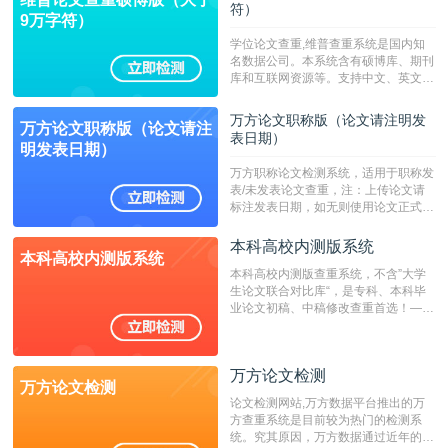
符）
9万字符）
学位论文查重,维普查重系统是国内知
名数据公司。本系统含有硕博库、期刊
库和互联网资源等。支持中文、英文、
繁体、小语种论文检测，。--不支持指
定院校！！！
万方论文职称版（论文请注明发
万方论文职称版（论文请注
表日期）
明发表日期）
万方职称论文检测系统，适用于职称发
表/未发表论文查重，注：上传论文请
标注发表日期，如无则使用论文正式发
表时间；如未公开发表的，则用论文完
成时间作为发表日期。
本科高校内测版系统
本科高校内测版系统
本科高校内测版查重系统，不含”大学
生论文联合对比库“，是专科、本科毕
业论文初稿、中稿修改查重首选！——
不支持验证！！！
万方论文检测
万方论文检测
论文检测网站,万方数据平台推出的万
方查重系统是目前较为热门的检测系
统。究其原因，万方数据通过近年的发