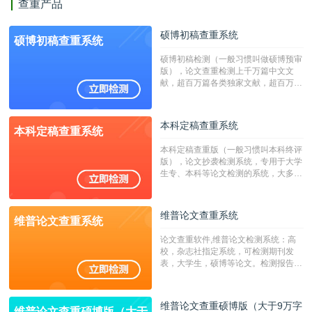
查重产品
硕博初稿查重系统
硕博初稿查重系统
硕博初稿检测（一般习惯叫做硕博预审
版），论文查重检测上千万篇中文文
献，超百万篇各类独家文献，超百万港
澳台地区学术文献过千万篇英文文献资
源，数亿个中英文互联网资源是全国高
校用来检测硕博论文的系统，检测范围
本科定稿查重系统
本科定稿查重系统
广，数据来源真实，检测算法合理!本
系统含有（学术库与源码库）。（限制
本科定稿查重版（一般习惯叫本科终评
字符数30万）
版），论文抄袭检测系统，专用于大学
生专、本科等论文检测的系统，大多数
专、本科院校使用此检测系统。（限制
字符数6万）
维普论文查重系统
维普论文查重系统
论文查重软件,维普论文检测系统：高
校，杂志社指定系统，可检测期刊发
表，大学生，硕博等论文。检测报告支
持PDF、网页格式，性价比高！--不支
持指定院校！！！
维普论文查重硕博版（大于9万字
维普论文查重硕博版（大于