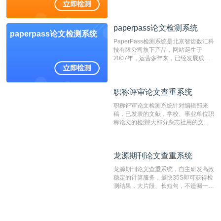
展，在高校中也确立了自己的相应地
位，特别是部分高校直接将其视为毕业
检测系统，其真实性和权威性无可厚
paperpass论文检测系统
非。其次，相对于知网而言，万方检测
paperpass论文检测系统
费用少，上手容易，是学生初次论文查
PaperPass检测系统是北京智齿数汇科
重的推荐系统。
技有限公司旗下产品，网站诞生于
2007年，运营多年来，已经发展成为
国内可信赖的中文原创性检查和预防剽
窃的在线网站。 系统采用自主研发的
动态指纹越级扫描检测技术，该项技术
职称评审论文查重系统
职称评审论文查重系统
检测速度快、精度高，市场反映良好。
职称评审论文检测系统针对编辑部来
稿，已发表的文献，学校、事业单位职
称论文的检测!大部分杂志社用的文献
抄袭检测系统。可检测抄袭与剽窃、伪
造、篡改、不当署名、一稿多投等学术
不端文献，学术不端论文查重可供期刊
龙源期刊论文查重系统
龙源期刊论文查重系统
编辑部检测来稿和已发表的文献,检测
结果和杂志社一致,已发表过的文章检
龙源期刊论文查重系统，自主研发高效
测时注意填写第一作者,才能排除已发
稳定的计算服务，最快35S即可获得检
表文献复制比。（限制字符数1万）
测结果，大片段、长短句，不遗漏一处
相似，区分论文中的正确引用参考文
献。