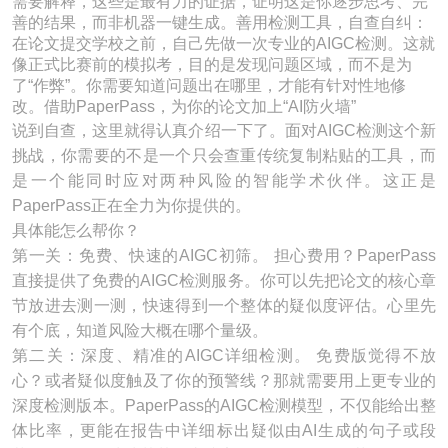
需要解释，这些是最有力的证据，证明这是你逐步思考、完
善的结果，而非机器一键生成。善用检测工具，自查自纠：
在论文提交学校之前，自己先做一次专业的AIGC检测。这就
像正式比赛前的模拟考，目的是发现问题区域，而不是为
了“作弊”。你需要知道问题出在哪里，才能有针对性地修
改。借助PaperPass，为你的论文加上“AI防火墙”
说到自查，这里就得认真介绍一下了。面对AIGC检测这个新
挑战，你需要的不是一个只会查重传统复制粘贴的工具，而
是一个能同时应对两种风险的智能学术伙伴。这正是
PaperPass正在全力为你提供的。
具体能怎么帮你？
第一关：免费、快速的AIGC初筛。 担心费用？PaperPass
直接提供了免费的AIGC检测服务。你可以先把论文的核心章
节放进去测一测，快速得到一个整体的疑似度评估。心里先
有个底，知道风险大概在哪个量级。
第二关：深度、精准的AIGC详细检测。 免费版觉得不放
心？或者疑似度触及了你的预警线？那就需要用上更专业的
深度检测版本。PaperPass的AIGC检测模型，不仅能给出整
体比率，更能在报告中详细标出疑似由AI生成的句子或段