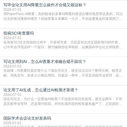
写毕业论文用AI降重怎么操作才合规又能达标？
就为大家介绍“学术会议投稿意义”。一、加速研究成果的传播与反馈学术会议通
常具有周期短、时效性强的特点。相比期刊漫长的
2026-07-01
用PaperPass AI降重，真的能省好多事AI降重到底适合哪些场景用说真的，写过
论文的谁没懂那种痛苦？初稿查重出来飘红一大片，手动改重复改到凌晨两三
点，删了改改了删，重复率还是纹丝不动，截止日期一天天近，整个人都要焦虑
到秃头。这时候靠谱的AI降重真的就是救命稻草，选对工具，半天就能搞定你两
投稿SCI有查重吗
三天都做不完的事。不是所有人都需要用AI降重，但如果你符合下面这些场景，
真的可以试试：初稿写完重复率远超要
2026-07-01
在准备SCI论文投稿的过程中，许多研究者，尤其是初次涉足国际期刊的作者，
心中常会浮现这样一个疑问：期刊编辑部在审稿前，会像国内学位论文审核那
样，先对稿件进行重复率检查吗？这个疑虑关乎学术诚信的底线，也直接影响到
论文的初审通过率。实际上，SCI期刊对重复内容的审查是严谨投稿流程中不可
写论文用到AI，怎么AI查重才准确合规不踩坑？
或缺的一环。本篇AEIC学术交流中心小编就为大家介绍“投稿SCI有查重吗”。
一、查重是标准流程答案是明确的：绝大多数S
2026-07-01
先搞懂：AI查重到底在查什么？现在写论文，谁还没沾过AI？整理大纲、梳理文
献、润色语句，多多少少都会用到。但最近一两年，不管是高校毕业答辩，还是
期刊投稿，对AI生成内容的管控越来越严，只查普通文字重复率已经不够了，必
须加做AI查重。很多人分不清，AI查重和普通查重到底有啥区别？这里说透：普
论文用了AI生成，怎么通过AI检测才靠谱？
通查重查的是你的文字和已公开文献的重复比例，防的是抄袭；AI查重查的是你
的内容里，有多少是AI生成的，防的是过
2026-07-01
现在写论文，为什么一定要做AI检测？不知道你有没有发现，最近这两年，不管
是高校毕业答辩，还是期刊投稿，对AI生成内容的检查越来越严了。之前就听身
边朋友说，初稿用AI整理了文献综述，没做AI检测就交了学校预审，直接被打回
要求修改，还差点被判定学术不规范，真的太冤了。现在国内多数高校和核心期
国际学术会议论文好发表吗
刊，都已经明确出台了相关规定：如果使用AI生成内容辅助写作，必须明确标
注，未标注的AI生成内容会被认定为不符合学
2026-07-01