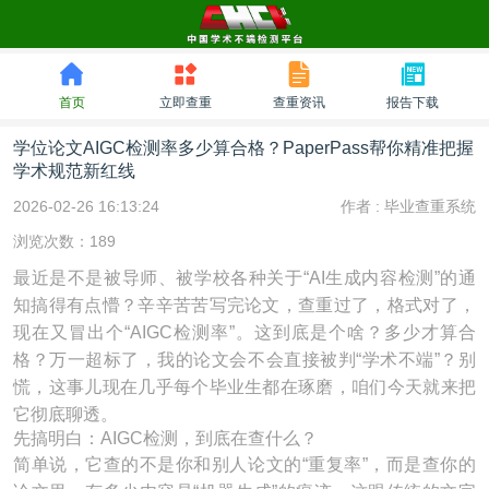
首页
立即查重
查重资讯
报告下载
学位论文AIGC检测率多少算合格？PaperPass帮你精准把握
学术规范新红线
2026-02-26 16:13:24
作者 :
毕业查重系统
浏览次数：189
最近是不是被导师、被学校各种关于“AI生成内容检测”的通
知搞得有点懵？辛辛苦苦写完论文，查重过了，格式对了，
现在又冒出个“AIGC检测率”。这到底是个啥？多少才算合
格？万一超标了，我的论文会不会直接被判“学术不端”？别
慌，这事儿现在几乎每个毕业生都在琢磨，咱们今天就来把
它彻底聊透。
先搞明白：AIGC检测，到底在查什么？
简单说，它查的不是你和别人论文的“重复率”，而是查你的