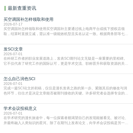
最新查重资讯
买空调国补怎样领取和使用
2026-07-17
买空调国补怎样领取和使用买空调国补主要通过线上电商平台或线下授权店领
取，结算时直接立减‌，需认准一级能效机型且实名认证一致。根据商务部等七部
门部署的2026年消费品以旧换新政策，全国统一补贴标准，具体操作如下。‌‌‌哪里
能领到补贴首选‌京东APP‌搜索专属口令(如【家电补贴1637】、【国补立省
发SCI文章
4949】等，口令会随活动更新，以页面显示为准)进入补贴专场。淘宝/天猫也可
复制粘贴【8$FKFGgJq
2026-07-01
在科研工作者的职业发展道路上，发表SCI期刊论文无疑是一座重要的里程碑。
它不仅代表了研究工作的国际认可，更是学术交流、职称晋升和获取资源的关键
凭证。然而，对于许多初学者甚至是有经验的研究者来说，这个过程依然充满挑
战与困惑。从选题立意到投稿回应，每一步都需要精心的策略与扎实的工作。本
怎么自己润色SCI
篇AEIC学术交流中心小编就为大家介绍“发SCI文章”。一、精准定位是成功的第
一步发表SCI文章，首要解决的问题是“投
2026-07-01
完成一篇SCI论文的初稿，仅仅是漫长发表之路的第一步。紧随其后的修改与润
色环节，往往才是决定文章能否被期刊接收的关键。许多研究者会选择专业的语
言润色服务，但这并非唯一途径。掌握自我润色的方法与技巧，不仅能提升论文
质量，更能在此过程中深化对学术写作的理解。如何系统、高效地打磨自己的论
学术会议投稿意义
文，使其在语言和学术表达上更符合国际期刊的要求，是每位研究者值得投入学
习的技能。本篇AEIC学术交流中心小编就为大家介
2026-07-01
在学术研究的漫长旅途中，每一位探索者都渴望自己的发现能被看见、被讨论、
并最终融入人类知识的星河。除了在期刊上发表论文，向学术会议投稿是另一个
至关重要且富有活力的环节。它不仅仅是一个提交文稿的动作，更是一扇通往更
广阔学术天地的大门，连接着个体研究与社会网络。本篇AEIC学术交流中心小编