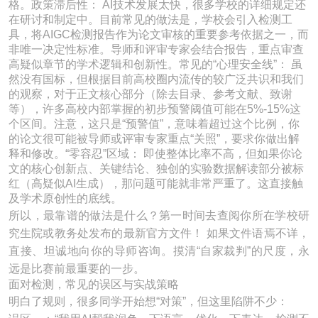
格。政策滞后性： AI技术发展太快，很多学校的详细规定还
在研讨和制定中。目前常见的做法是，学校会引入检测工
具，将AIGC检测报告作为论文审核的重要参考依据之一，而
非唯一决定性标准。导师和评审专家会结合报告，重点审查
高疑似章节的学术逻辑和创新性。常见的“心理安全线”： 虽
然没有国标，但根据目前高校圈内流传的较广泛共识和我们
的观察，对于正文核心部分（除去目录、参考文献、致谢
等），许多高校内部掌握的初步预警阈值可能在5%-15%这
个区间。注意，这只是“预警值”，意味着超过这个比例，你
的论文很可能被导师或评审专家重点“关照”，要求你做出解
释和修改。“零容忍”区域： 即使整体比率不高，但如果你论
文的核心创新点、关键结论、独创的实验数据解读部分被标
红（高疑似AI生成），那问题可能就非常严重了。这直接触
及学术原创性的底线。
所以，最靠谱的做法是什么？第一时间去查阅你所在学校研
究生院或教务处发布的最新官方文件！ 如果文件语焉不详，
直接、坦诚地向你的导师咨询。摸清“自家裁判”的尺度，永
远是比赛前最重要的一步。
面对检测，常见的误区与实战策略
明白了规则，很多同学开始想“对策”，但这里陷阱不少：