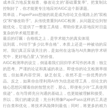
成本压力地反复核查、修改论文的“基础重复率”。把复制比
控制好了，你才能更专注地应对AIGC这个新课题。
简单说，PaperPass想做的就是成为你论文合规路上的“双检
仪”和“修改助手”。从传统查重到AIGC检测，从问题定位到智
能优化，它提供了一整套工具链，帮助你更从容地应对日益
复杂的学术规范要求。
最后的叮嘱：合格线之上，是学术能力的真实体现
说到底，纠结于“多少比率合格”，本质上还是一种被动的应
对。我们真正应该关注的，是如何在这场与AI共舞的学术研
究中，更好地凸显“人”的价值。
AIGC检测率的设立，倒逼着我们回归学术写作的本质：独立
的思考、严谨的论证和真诚的表达。即使你的论文检测率很
低，但如果内容空洞、缺乏创见，依然不是一份优秀的作
品。反之，如果你合理利用AI作为信息处理工具，但论文的
核心思想闪耀着你的智慧光芒，那么，即便有少许“工具使用
痕迹”，在与导师充分沟通的基础上，也更能被理解和接受。
所以，我们的建议是：充分利用像PaperPass这样的工具进
行自查和优化，将技术风险降到最低；同时，将更多的精力