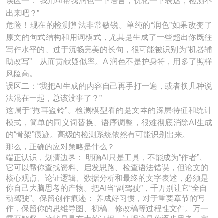
误区一：“我用AI帮我润色一下语言，优化一下表达，检测不
出来吧？”
危险！现在的检测算法非常敏锐。单纯的“润色”如果改变了
原文的句式结构和用词模式，尤其是生成了一些超出你既往
写作水平的、过于流畅完美的长句，很可能被识别为“机器辅
助改写”，从而贡献疑似率。AI润色不是护身符，用多了照样
风险高。
误区二：“我把AI生成的内容自己再手打一遍，或者换几种说
法混在一起，总该没事了？”
这属于“掩耳盗铃”。检测模型看的是文本的深层特征和统计
模式，简单的同义词替换、语序调整，很难彻底消除AI生成
的“骨架”痕迹。高级的检测系统依然有可能识别出来。
那么，正确的应对策略是什么？
端正认识，划清边界： 明确AI只是工具，不能成为“作者”。
它可以帮你查找资料、启发思路、检查语法错误，但论文的
核心观点、论证逻辑、数据分析和最终的文字表述，必须是
你自己大脑思考的产物。把AI当“副驾驶”，千万别让它“全自
动驾驶”。保留创作痕迹： 养成好习惯，对于重要章节的写
作，保留你的思维导图、初稿、修改稿等过程性文件。万一