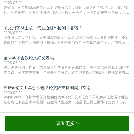
一、查重是标准流程答案是明确的：绝大多数S
2026-07-01
先搞懂：AI查重到底在查什么？现在写论文，谁还没沾过AI？整理大纲、梳理文
献、润色语句，多多少少都会用到。但最近一两年，不管是高校毕业答辩，还是
期刊投稿，对AI生成内容的管控越来越严，只查普通文字重复率已经不够了，必
须加做AI查重。很多人分不清，AI查重和普通查重到底有啥区别？这里说透：普
论文用了AI生成，怎么通过AI检测才靠谱？
通查重查的是你的文字和已公开文献的重复比例，防的是抄袭；AI查重查的是你
的内容里，有多少是AI生成的，防的是过
2026-07-01
现在写论文，为什么一定要做AI检测？不知道你有没有发现，最近这两年，不管
是高校毕业答辩，还是期刊投稿，对AI生成内容的检查越来越严了。之前就听身
边朋友说，初稿用AI整理了文献综述，没做AI检测就交了学校预审，直接被打回
要求修改，还差点被判定学术不规范，真的太冤了。现在国内多数高校和核心期
国际学术会议论文好发表吗
刊，都已经明确出台了相关规定：如果使用AI生成内容辅助写作，必须明确标
注，未标注的AI生成内容会被认定为不符合学
2026-07-01
对于许多科研工作者，尤其是青年学者和研究生而言，将研究成果发表于国际学
术会议，是学术生涯中一个重要的里程碑。这个过程既充满机遇，也伴随着挑
战。面对不同的会议等级、严格的评审标准和激烈的竞争，不少人心中都会产生
疑问：国际学术会议论文到底好不好发表？其价值和难度究竟如何衡量。本篇
靠谱ai论文工具怎么选？论文降重检测实用指南
AEIC学术交流中心小编就为大家介绍“国际学术会议论文好发表吗”。一、会议论
文发表的相对优势与期刊论文相比，国际会议论文的发
2026-07-01
PaperPass：守护学术原创性的优质ai论文工具ai论文工具能解决论文写作哪些
核心痛点不管是本科应届毕业生写毕业论文，还是硕士博士攒小论文发刊，或是
科研人员整理课题成果，都绕不开重复率核查、内容优化这两大难关。以前全靠
自己逐句读逐句改，熬好几个大夜不说，还经常改不到点上，交上去才发现重复
率超标，再返工太折腾。现在有了成熟的ai论文工具，这些痛点基本都能高效解
决。靠谱的ai论文工具，不止能帮你梳
查看更多 >