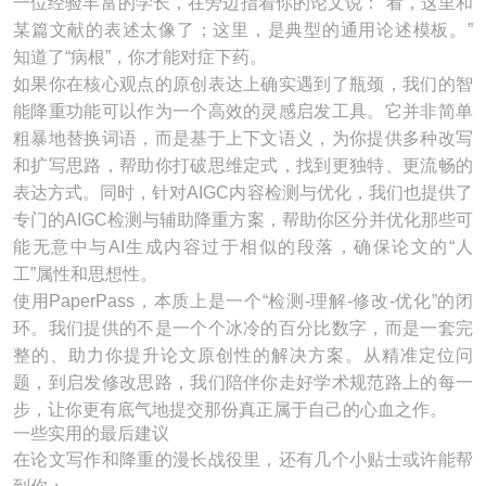
一位经验丰富的学长，在旁边指着你的论文说：“看，这里和
某篇文献的表述太像了；这里，是典型的通用论述模板。”
知道了“病根”，你才能对症下药。
如果你在核心观点的原创表达上确实遇到了瓶颈，我们的智
能降重功能可以作为一个高效的灵感启发工具。它并非简单
粗暴地替换词语，而是基于上下文语义，为你提供多种改写
和扩写思路，帮助你打破思维定式，找到更独特、更流畅的
表达方式。同时，针对AIGC内容检测与优化，我们也提供了
专门的AIGC检测与辅助降重方案，帮助你区分并优化那些可
能无意中与AI生成内容过于相似的段落，确保论文的“人
工”属性和思想性。
使用PaperPass，本质上是一个“检测-理解-修改-优化”的闭
环。我们提供的不是一个个冰冷的百分比数字，而是一套完
整的、助力你提升论文原创性的解决方案。从精准定位问
题，到启发修改思路，我们陪伴你走好学术规范路上的每一
步，让你更有底气地提交那份真正属于自己的心血之作。
一些实用的最后建议
在论文写作和降重的漫长战役里，还有几个小贴士或许能帮