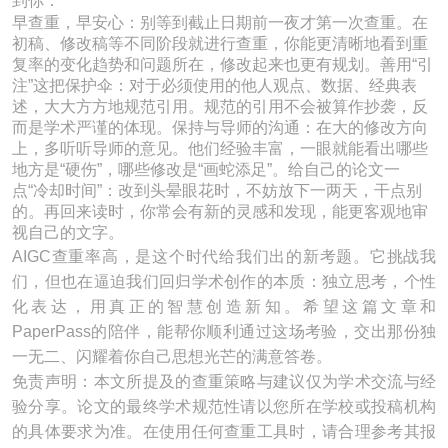
到你：
早查重，早安心：别等到截止日期前一夜才第一次查重。在
初稿、修改稿等不同阶段就进行查重，你能更清晰地看到重
复率的变化趋势和问题所在，修改起来也更有规划。善用“引
注”这把保护伞：对于必须使用的他人观点、数据、经典表
述，大大方方地规范引用。规范的引用不会被算作抄袭，反
而是学术严谨的体现。保持与导师的沟通：在大的修改方向
上，多听听导师的意见。他们经验丰富，一眼就能看出哪些
地方是“硬伤”，哪些修改是“画蛇添足”。给自己的论文一
点“冷却时间”：改到头晕眼花时，不妨放下一两天，干点别
的。再回来读时，你常会有新的灵感和发现，能更客观地审
视自己的文字。
AIGC查重率高，是这个时代给我们出的新考题。它挑战我
们，但也在逼迫我们回归学术创作的本质：独立思考，个性
化表达，用真正的智慧创造新知。希望这篇文章和
PaperPass的陪伴，能帮你顺利通过这场考验，交出那份独
一无二、闪耀着你自己思想光芒的满意答卷。
免责声明：本文所提及的查重策略与建议仅为学术交流与经
验分享。论文的最终学术规范性请以您所在学校或投稿机构
的具体要求为准。在使用任何查重工具时，请合理参考其报