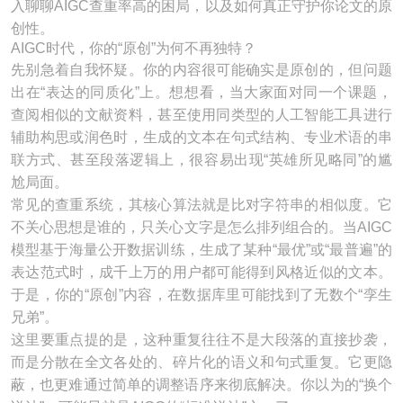
入聊聊AIGC查重率高的困局，以及如何真正守护你论文的原
创性。
AIGC时代，你的“原创”为何不再独特？
先别急着自我怀疑。你的内容很可能确实是原创的，但问题
出在“表达的同质化”上。想想看，当大家面对同一个课题，
查阅相似的文献资料，甚至使用同类型的人工智能工具进行
辅助构思或润色时，生成的文本在句式结构、专业术语的串
联方式、甚至段落逻辑上，很容易出现“英雄所见略同”的尴
尬局面。
常见的查重系统，其核心算法就是比对字符串的相似度。它
不关心思想是谁的，只关心文字是怎么排列组合的。当AIGC
模型基于海量公开数据训练，生成了某种“最优”或“最普遍”的
表达范式时，成千上万的用户都可能得到风格近似的文本。
于是，你的“原创”内容，在数据库里可能找到了无数个“孪生
兄弟”。
这里要重点提的是，这种重复往往不是大段落的直接抄袭，
而是分散在全文各处的、碎片化的语义和句式重复。它更隐
蔽，也更难通过简单的调整语序来彻底解决。你以为的“换个