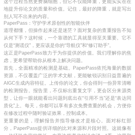
这个过程当然更费脑细胞，但它不仅能降重，更能实实在在
地提升你论文的质量和价值。记住，最好的降重，就是写出
别人写不出来的内容。
PaperPass：守护学术原创性的智能伙伴
道理都懂，但操作起来还是迷茫？面对复杂的查重报告不知
从何下手？这时候，一个靠谱的工具就显得至关重要。它不
仅是“测谎仪”，更应该是你的“导航仪”和“修订助手”。
这正是PaperPass致力于为你提供的价值。我们理解你的焦
虑，更希望帮助你从根本上解决问题。
首先，全面精准的检测是基础。PaperPass依托海量的数据
资源，不仅覆盖广泛的学术文献，更能敏锐识别日益普遍的
AIGC生成内容特征。上传你的论文，你会得到一份异常清晰
的检测报告。报告里，不仅标出重复文字，更会区分来源类
型，让你一眼就能看出问题到底出在“引用不当”还是“表达同
质化”上。每天，你都可以享有多次免费查重的机会，方便你
在修改过程中随时验证效果，控制成本。
更重要的是，理解报告并指导修改才是核心。面对标红部
分，PaperPass提供详细的比对来源和片段对照。这就像有