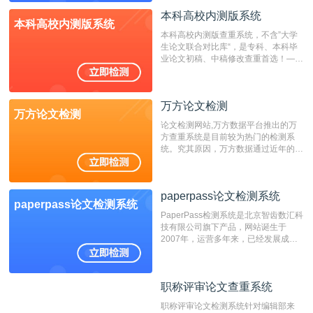
表时间；如未公开发表的，则用论文完
成时间作为发表日期。
本科高校内测版系统
本科高校内测版系统
本科高校内测版查重系统，不含”大学
生论文联合对比库“，是专科、本科毕
业论文初稿、中稿修改查重首选！——
不支持验证！！！
万方论文检测
万方论文检测
论文检测网站,万方数据平台推出的万
方查重系统是目前较为热门的检测系
统。究其原因，万方数据通过近年的发
展，在高校中也确立了自己的相应地
位，特别是部分高校直接将其视为毕业
检测系统，其真实性和权威性无可厚
paperpass论文检测系统
非。其次，相对于知网而言，万方检测
paperpass论文检测系统
费用少，上手容易，是学生初次论文查
PaperPass检测系统是北京智齿数汇科
重的推荐系统。
技有限公司旗下产品，网站诞生于
2007年，运营多年来，已经发展成为
国内可信赖的中文原创性检查和预防剽
窃的在线网站。 系统采用自主研发的
动态指纹越级扫描检测技术，该项技术
职称评审论文查重系统
职称评审论文查重系统
检测速度快、精度高，市场反映良好。
职称评审论文检测系统针对编辑部来