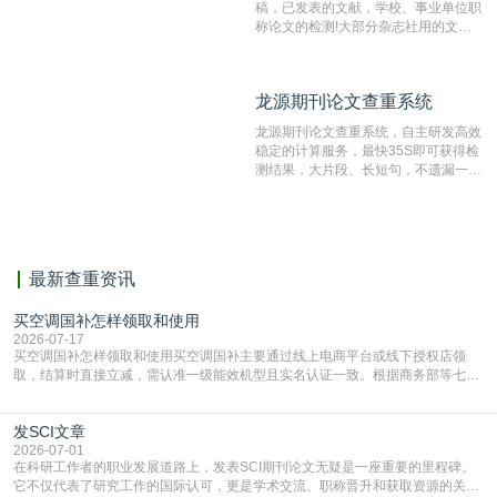
稿，已发表的文献，学校、事业单位职
称论文的检测!大部分杂志社用的文献
抄袭检测系统。可检测抄袭与剽窃、伪
造、篡改、不当署名、一稿多投等学术
不端文献，学术不端论文查重可供期刊
龙源期刊论文查重系统
龙源期刊论文查重系统
编辑部检测来稿和已发表的文献,检测
结果和杂志社一致,已发表过的文章检
龙源期刊论文查重系统，自主研发高效
测时注意填写第一作者,才能排除已发
稳定的计算服务，最快35S即可获得检
表文献复制比。（限制字符数1万）
测结果，大片段、长短句，不遗漏一处
相似，区分论文中的正确引用参考文
献。
最新查重资讯
买空调国补怎样领取和使用
2026-07-17
买空调国补怎样领取和使用买空调国补主要通过线上电商平台或线下授权店领
取，结算时直接立减‌，需认准一级能效机型且实名认证一致。根据商务部等七部
门部署的2026年消费品以旧换新政策，全国统一补贴标准，具体操作如下。‌‌‌哪里
能领到补贴首选‌京东APP‌搜索专属口令(如【家电补贴1637】、【国补立省
发SCI文章
4949】等，口令会随活动更新，以页面显示为准)进入补贴专场。淘宝/天猫也可
复制粘贴【8$FKFGgJq
2026-07-01
在科研工作者的职业发展道路上，发表SCI期刊论文无疑是一座重要的里程碑。
它不仅代表了研究工作的国际认可，更是学术交流、职称晋升和获取资源的关键