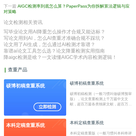
下一篇:
AIGC检测率到底怎么算？PaperPass为你拆解算法逻辑与应
对策略
论文检测相关资讯
写毕业论文用AI降重怎么操作才合规又能达标？
写论文用到AI，怎么AI查重才准确合规不踩坑？
论文用了AI生成，怎么通过AI检测才靠谱？
靠谱ai论文工具怎么选？论文降重检测实用指南
降aigc检测是啥？一文读懂AIGC学术内容检测逻辑！
查重产品
硕博初稿查重系统
硕博初稿查重系统
硕博初稿检测（一般习惯叫做硕博预审
版），论文查重检测上千万篇中文文
献，超百万篇各类独家文献，超百万港
澳台地区学术文献过千万篇英文文献资
源，数亿个中英文互联网资源是全国高
校用来检测硕博论文的系统，检测范围
本科定稿查重系统
本科定稿查重系统
广，数据来源真实，检测算法合理!本
系统含有（学术库与源码库）。（限制
本科定稿查重版（一般习惯叫本科终评
字符数30万）