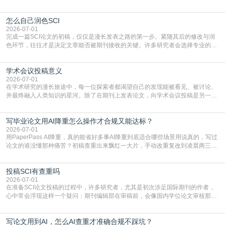
凭证。然而，对于许多初学者甚至是有经验的研究者来说，这个过程依然充满挑
战与困惑。从选题立意到投稿回应，每一步都需要精心的策略与扎实的工作。本
怎么自己润色SCI
篇AEIC学术交流中心小编就为大家介绍“发SCI文章”。一、精准定位是成功的第
一步发表SCI文章，首要解决的问题是“投
2026-07-01
完成一篇SCI论文的初稿，仅仅是漫长发表之路的第一步。紧随其后的修改与润
色环节，往往才是决定文章能否被期刊接收的关键。许多研究者会选择专业的语
言润色服务，但这并非唯一途径。掌握自我润色的方法与技巧，不仅能提升论文
质量，更能在此过程中深化对学术写作的理解。如何系统、高效地打磨自己的论
学术会议投稿意义
文，使其在语言和学术表达上更符合国际期刊的要求，是每位研究者值得投入学
习的技能。本篇AEIC学术交流中心小编就为大家介
2026-07-01
在学术研究的漫长旅途中，每一位探索者都渴望自己的发现能被看见、被讨论、
并最终融入人类知识的星河。除了在期刊上发表论文，向学术会议投稿是另一个
至关重要且富有活力的环节。它不仅仅是一个提交文稿的动作，更是一扇通往更
广阔学术天地的大门，连接着个体研究与社会网络。本篇AEIC学术交流中心小编
写毕业论文用AI降重怎么操作才合规又能达标？
就为大家介绍“学术会议投稿意义”。一、加速研究成果的传播与反馈学术会议通
常具有周期短、时效性强的特点。相比期刊漫长的
2026-07-01
用PaperPass AI降重，真的能省好多事AI降重到底适合哪些场景用说真的，写过
论文的谁没懂那种痛苦？初稿查重出来飘红一大片，手动改重复改到凌晨两三
点，删了改改了删，重复率还是纹丝不动，截止日期一天天近，整个人都要焦虑
到秃头。这时候靠谱的AI降重真的就是救命稻草，选对工具，半天就能搞定你两
投稿SCI有查重吗
三天都做不完的事。不是所有人都需要用AI降重，但如果你符合下面这些场景，
真的可以试试：初稿写完重复率远超要
2026-07-01
在准备SCI论文投稿的过程中，许多研究者，尤其是初次涉足国际期刊的作者，
心中常会浮现这样一个疑问：期刊编辑部在审稿前，会像国内学位论文审核那
样，先对稿件进行重复率检查吗？这个疑虑关乎学术诚信的底线，也直接影响到
论文的初审通过率。实际上，SCI期刊对重复内容的审查是严谨投稿流程中不可
写论文用到AI，怎么AI查重才准确合规不踩坑？
或缺的一环。本篇AEIC学术交流中心小编就为大家介绍“投稿SCI有查重吗”。