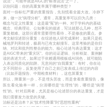
说法”，可能早就是AIGC的“标准说法”之一了。
识别问题：你的高重复率属于哪种类型？
面对一份标红严重的查重报告，先别慌着全篇大改。冷静下
来，做一次“病理分析”。通常，高重复率可以归为几类：
概念与定义性重复：这是最“冤”的一种。对于学科内的基础
概念、经典理论、公知事实的描述，写法就那么几种，想不
重复都难。这部分通常需要理性看待，不是修改的重点。参
考文献综述部分重复：在综述他人研究成果时，如果只是机
械地罗列和转述，极易与已有文献撞车。这里考验的是你归
纳、对比和批判性整合的能力。核心论述与表达重复：这才
是AIGC带来的“重灾区”。你的论证逻辑、分析框架、案例解
读的表述方式，如果过于依赖通用模板或AI润色，就可能陷
入表达同质化的陷阱。无意间的“自我重复”：有时，你在论
文不同部分，反复使用了自己之前已发表或上传过的内容
（比如开题报告、中期检查材料），这也算重复！
所以，降重第一步，不是埋头苦改，而是拿着查重报告，像
医生看化验单一样，分清哪些是“生理性”的，哪些是“病理
性”的。针对后两者，尤其是核心论述部分的表达重复，才是
我们需要发力攻坚的关键。
治标还是治本？从“技术性降重”到“思想性重构”