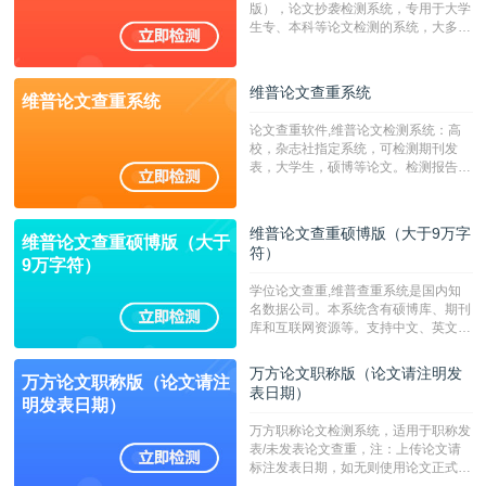
版），论文抄袭检测系统，专用于大学
生专、本科等论文检测的系统，大多数
专、本科院校使用此检测系统。（限制
字符数6万）
维普论文查重系统
维普论文查重系统
论文查重软件,维普论文检测系统：高
校，杂志社指定系统，可检测期刊发
表，大学生，硕博等论文。检测报告支
持PDF、网页格式，性价比高！--不支
持指定院校！！！
维普论文查重硕博版（大于9万字
维普论文查重硕博版（大于
符）
9万字符）
学位论文查重,维普查重系统是国内知
名数据公司。本系统含有硕博库、期刊
库和互联网资源等。支持中文、英文、
繁体、小语种论文检测，。--不支持指
定院校！！！
万方论文职称版（论文请注明发
万方论文职称版（论文请注
表日期）
明发表日期）
万方职称论文检测系统，适用于职称发
表/未发表论文查重，注：上传论文请
标注发表日期，如无则使用论文正式发