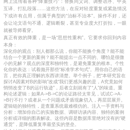
网上流传着各种“降重技巧”：替换同义词、调整语序、中英
互译、打乱段落……这些方法，在应对轻度重复或紧急情况
下或许有点用，但属于典型的“治标不治本”。操作不好，还
会让论文语句不通、逻辑断裂，甚至专业度大打折扣，一眼
就被导师看穿。
真正有效的降重，是一场“思想性重构”。它要求你回到内容
本身：
深化你的观点：别人都那么说，你能不能换个角度？能不能
结合一个更新的案例？能不能提出一点不同的、哪怕是很微
小的见解？观点的深度和独特性，是避免重复的根本。个性
化你的表达：试着抛开那些“标准学术句式”。用你自己的语
言，把你真正理解的东西讲清楚。举个例子，把“本研究旨在
探讨A因素对B的影响”改成“我们更感兴趣的是，A究竟如何
悄悄改变了B的运行轨迹”，后者立刻就有了“人”的味道。重
构论述逻辑：如果A->B->C的论证路径太常见，试试C->A-
>B行不行？或者从一个问题或矛盾现象切入，再层层展开。
逻辑链的独特性，是查重系统最难模仿的。注入一手资料与
分析：增加你自己的实验数据、调研访谈内容、独特的案例
分析或详细的图表解读。这些内容是数据库里绝对没有的“硬
通货”，是降低重复率最坚实的堡垒。