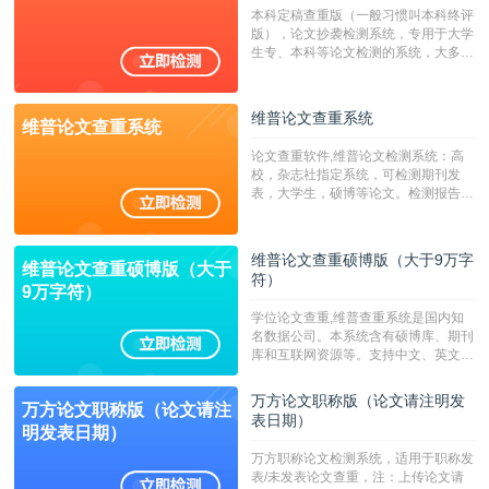
系统含有（学术库与源码库）。（限制
本科定稿查重版（一般习惯叫本科终评
字符数30万）
版），论文抄袭检测系统，专用于大学
生专、本科等论文检测的系统，大多数
专、本科院校使用此检测系统。（限制
字符数6万）
维普论文查重系统
维普论文查重系统
论文查重软件,维普论文检测系统：高
校，杂志社指定系统，可检测期刊发
表，大学生，硕博等论文。检测报告支
持PDF、网页格式，性价比高！--不支
持指定院校！！！
维普论文查重硕博版（大于9万字
维普论文查重硕博版（大于
符）
9万字符）
学位论文查重,维普查重系统是国内知
名数据公司。本系统含有硕博库、期刊
库和互联网资源等。支持中文、英文、
繁体、小语种论文检测，。--不支持指
定院校！！！
万方论文职称版（论文请注明发
万方论文职称版（论文请注
表日期）
明发表日期）
万方职称论文检测系统，适用于职称发
表/未发表论文查重，注：上传论文请