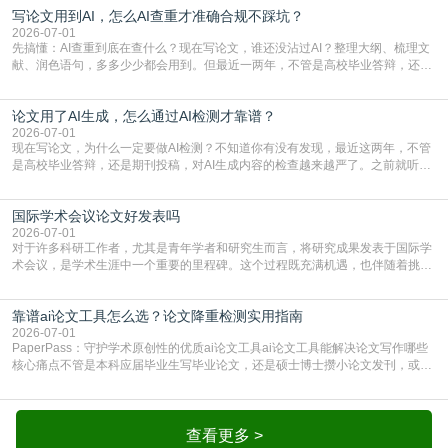
写论文用到AI，怎么AI查重才准确合规不踩坑？
或缺的一环。本篇AEIC学术交流中心小编就为大家介绍“投稿SCI有查重吗”。
一、查重是标准流程答案是明确的：绝大多数S
2026-07-01
先搞懂：AI查重到底在查什么？现在写论文，谁还没沾过AI？整理大纲、梳理文
献、润色语句，多多少少都会用到。但最近一两年，不管是高校毕业答辩，还是
期刊投稿，对AI生成内容的管控越来越严，只查普通文字重复率已经不够了，必
须加做AI查重。很多人分不清，AI查重和普通查重到底有啥区别？这里说透：普
论文用了AI生成，怎么通过AI检测才靠谱？
通查重查的是你的文字和已公开文献的重复比例，防的是抄袭；AI查重查的是你
的内容里，有多少是AI生成的，防的是过
2026-07-01
现在写论文，为什么一定要做AI检测？不知道你有没有发现，最近这两年，不管
是高校毕业答辩，还是期刊投稿，对AI生成内容的检查越来越严了。之前就听身
边朋友说，初稿用AI整理了文献综述，没做AI检测就交了学校预审，直接被打回
要求修改，还差点被判定学术不规范，真的太冤了。现在国内多数高校和核心期
国际学术会议论文好发表吗
刊，都已经明确出台了相关规定：如果使用AI生成内容辅助写作，必须明确标
注，未标注的AI生成内容会被认定为不符合学
2026-07-01
对于许多科研工作者，尤其是青年学者和研究生而言，将研究成果发表于国际学
术会议，是学术生涯中一个重要的里程碑。这个过程既充满机遇，也伴随着挑
战。面对不同的会议等级、严格的评审标准和激烈的竞争，不少人心中都会产生
疑问：国际学术会议论文到底好不好发表？其价值和难度究竟如何衡量。本篇
靠谱ai论文工具怎么选？论文降重检测实用指南
AEIC学术交流中心小编就为大家介绍“国际学术会议论文好发表吗”。一、会议论
文发表的相对优势与期刊论文相比，国际会议论文的发
2026-07-01
PaperPass：守护学术原创性的优质ai论文工具ai论文工具能解决论文写作哪些
核心痛点不管是本科应届毕业生写毕业论文，还是硕士博士攒小论文发刊，或是
科研人员整理课题成果，都绕不开重复率核查、内容优化这两大难关。以前全靠
自己逐句读逐句改，熬好几个大夜不说，还经常改不到点上，交上去才发现重复
率超标，再返工太折腾。现在有了成熟的ai论文工具，这些痛点基本都能高效解
决。靠谱的ai论文工具，不止能帮你梳
查看更多 >