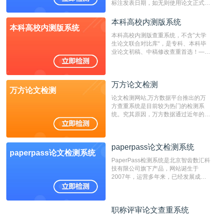
标注发表日期，如无则使用论文正式发
表时间；如未公开发表的，则用论文完
成时间作为发表日期。
本科高校内测版系统
本科高校内测版系统
本科高校内测版查重系统，不含”大学
生论文联合对比库“，是专科、本科毕
业论文初稿、中稿修改查重首选！——
不支持验证！！！
万方论文检测
万方论文检测
论文检测网站,万方数据平台推出的万
方查重系统是目前较为热门的检测系
统。究其原因，万方数据通过近年的发
展，在高校中也确立了自己的相应地
位，特别是部分高校直接将其视为毕业
检测系统，其真实性和权威性无可厚
paperpass论文检测系统
非。其次，相对于知网而言，万方检测
paperpass论文检测系统
费用少，上手容易，是学生初次论文查
PaperPass检测系统是北京智齿数汇科
重的推荐系统。
技有限公司旗下产品，网站诞生于
2007年，运营多年来，已经发展成为
国内可信赖的中文原创性检查和预防剽
窃的在线网站。 系统采用自主研发的
动态指纹越级扫描检测技术，该项技术
职称评审论文查重系统
职称评审论文查重系统
检测速度快、精度高，市场反映良好。