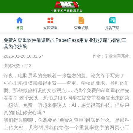
首页
立即查重
查重资讯
报告下载
免费AI查重软件靠谱吗？PaperPass用专业数据库与智能工
具为你护航
2026-02-26 16:02:57
作者 :
毕业查重系统
浏览次数：213
深夜，电脑屏幕的光映着一张焦虑的脸。论文终于写完了，
可心里那根弦却绷得更紧——查重。学校的要求、导师的叮
嘱、那些似曾相识的文献观点……“找个免费的AI查重软件先
看看？”这个念头，恐怕是很多同学在提交前都会冒出来的第
一想法。免费，听起来很诱人；AI，感觉很高科技。但结果
真的能让你安心吗？
我们得先聊聊，你想要的“免费AI查重”到底是什么。是那种
上传文档，几秒钟后就能给你一个重复率数字的网页小工