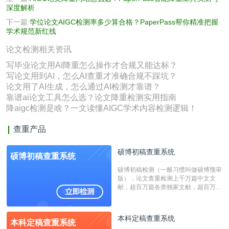
深度解析
下一篇:
学位论文AIGC检测率多少算合格？PaperPass帮你精准把握
学术规范新红线
论文检测相关资讯
写毕业论文用AI降重怎么操作才合规又能达标？
写论文用到AI，怎么AI查重才准确合规不踩坑？
论文用了AI生成，怎么通过AI检测才靠谱？
靠谱ai论文工具怎么选？论文降重检测实用指南
降aigc检测是啥？一文读懂AIGC学术内容检测逻辑！
查重产品
硕博初稿查重系统
硕博初稿查重系统
硕博初稿检测（一般习惯叫做硕博预审
版），论文查重检测上千万篇中文文
献，超百万篇各类独家文献，超百万港
澳台地区学术文献过千万篇英文文献资
源，数亿个中英文互联网资源是全国高
校用来检测硕博论文的系统，检测范围
本科定稿查重系统
本科定稿查重系统
广，数据来源真实，检测算法合理!本