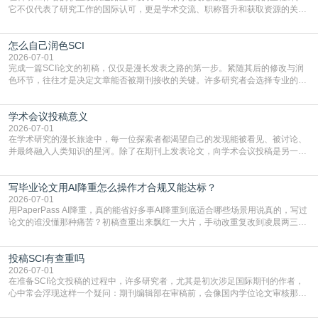
它不仅代表了研究工作的国际认可，更是学术交流、职称晋升和获取资源的关键
凭证。然而，对于许多初学者甚至是有经验的研究者来说，这个过程依然充满挑
战与困惑。从选题立意到投稿回应，每一步都需要精心的策略与扎实的工作。本
怎么自己润色SCI
篇AEIC学术交流中心小编就为大家介绍“发SCI文章”。一、精准定位是成功的第
一步发表SCI文章，首要解决的问题是“投
2026-07-01
完成一篇SCI论文的初稿，仅仅是漫长发表之路的第一步。紧随其后的修改与润
色环节，往往才是决定文章能否被期刊接收的关键。许多研究者会选择专业的语
言润色服务，但这并非唯一途径。掌握自我润色的方法与技巧，不仅能提升论文
质量，更能在此过程中深化对学术写作的理解。如何系统、高效地打磨自己的论
学术会议投稿意义
文，使其在语言和学术表达上更符合国际期刊的要求，是每位研究者值得投入学
习的技能。本篇AEIC学术交流中心小编就为大家介
2026-07-01
在学术研究的漫长旅途中，每一位探索者都渴望自己的发现能被看见、被讨论、
并最终融入人类知识的星河。除了在期刊上发表论文，向学术会议投稿是另一个
至关重要且富有活力的环节。它不仅仅是一个提交文稿的动作，更是一扇通往更
广阔学术天地的大门，连接着个体研究与社会网络。本篇AEIC学术交流中心小编
写毕业论文用AI降重怎么操作才合规又能达标？
就为大家介绍“学术会议投稿意义”。一、加速研究成果的传播与反馈学术会议通
常具有周期短、时效性强的特点。相比期刊漫长的
2026-07-01
用PaperPass AI降重，真的能省好多事AI降重到底适合哪些场景用说真的，写过
论文的谁没懂那种痛苦？初稿查重出来飘红一大片，手动改重复改到凌晨两三
点，删了改改了删，重复率还是纹丝不动，截止日期一天天近，整个人都要焦虑
到秃头。这时候靠谱的AI降重真的就是救命稻草，选对工具，半天就能搞定你两
投稿SCI有查重吗
三天都做不完的事。不是所有人都需要用AI降重，但如果你符合下面这些场景，
真的可以试试：初稿写完重复率远超要
2026-07-01
在准备SCI论文投稿的过程中，许多研究者，尤其是初次涉足国际期刊的作者，
心中常会浮现这样一个疑问：期刊编辑部在审稿前，会像国内学位论文审核那
样，先对稿件进行重复率检查吗？这个疑虑关乎学术诚信的底线，也直接影响到
论文的初审通过率。实际上，SCI期刊对重复内容的审查是严谨投稿流程中不可