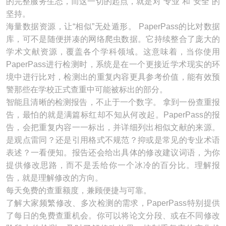
的完整服务生态，而这一切的起点，就是对“专业”和“安全”的
坚持。
海量数据资源，让“相似”无处遁形。 PaperPass的比对数据
库，可不是随便拼凑的网络爬虫数据。它持续整合了庞大的
学术文献资源，覆盖各个学科领域。这意味着，当你使用
PaperPass进行检测时，系统是在一个更接近学术现实的环
境中进行比对，检测出的重复内容更具参考价值，能有效预
警那些在学校正式查重中可能被标出的部分。
智能且清晰的检测报告，不止于一个数字。 拿到一份查重报
告，最怕的就是满篇标红却不知从何改起。PaperPass的报
告，会把重复内容一一标出，并详细列出相似文献的来源。
是观点雷同？还是引用格式不规范？抑或是常见的专业术语
表述？一看便知。报告还会给出具体的修改建议词语，为你
提供修改思路，而不是丢给你一个冰冷的百分比。理解报
告，就是理解修改的方向。
每天免费的查重额度，兼顾便捷与可靠。
了解大家频繁修改、多次检测的需求，PaperPass特别提供
了每日的免费查重机会。你可以将论文分段、或在不同修改