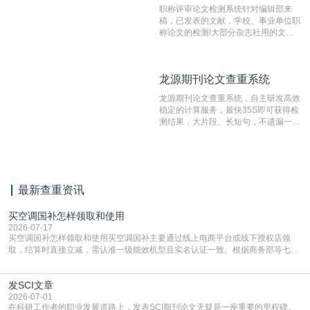
职称评审论文检测系统针对编辑部来
稿，已发表的文献，学校、事业单位职
称论文的检测!大部分杂志社用的文献
抄袭检测系统。可检测抄袭与剽窃、伪
造、篡改、不当署名、一稿多投等学术
不端文献，学术不端论文查重可供期刊
龙源期刊论文查重系统
龙源期刊论文查重系统
编辑部检测来稿和已发表的文献,检测
结果和杂志社一致,已发表过的文章检
龙源期刊论文查重系统，自主研发高效
测时注意填写第一作者,才能排除已发
稳定的计算服务，最快35S即可获得检
表文献复制比。（限制字符数1万）
测结果，大片段、长短句，不遗漏一处
相似，区分论文中的正确引用参考文
献。
最新查重资讯
买空调国补怎样领取和使用
2026-07-17
买空调国补怎样领取和使用买空调国补主要通过线上电商平台或线下授权店领
取，结算时直接立减‌，需认准一级能效机型且实名认证一致。根据商务部等七部
门部署的2026年消费品以旧换新政策，全国统一补贴标准，具体操作如下。‌‌‌哪里
能领到补贴首选‌京东APP‌搜索专属口令(如【家电补贴1637】、【国补立省
发SCI文章
4949】等，口令会随活动更新，以页面显示为准)进入补贴专场。淘宝/天猫也可
复制粘贴【8$FKFGgJq
2026-07-01
在科研工作者的职业发展道路上，发表SCI期刊论文无疑是一座重要的里程碑。