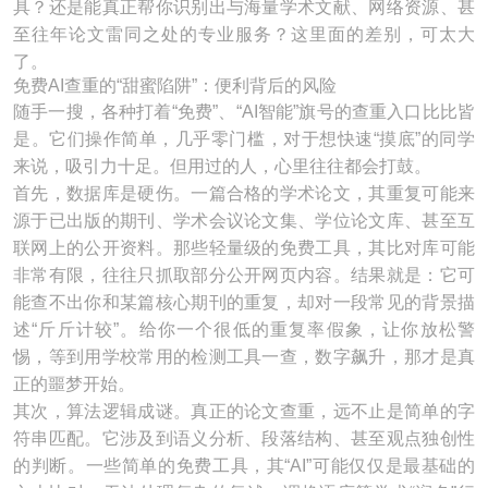
具？还是能真正帮你识别出与海量学术文献、网络资源、甚
至往年论文雷同之处的专业服务？这里面的差别，可太大
了。
免费AI查重的“甜蜜陷阱”：便利背后的风险
随手一搜，各种打着“免费”、“AI智能”旗号的查重入口比比皆
是。它们操作简单，几乎零门槛，对于想快速“摸底”的同学
来说，吸引力十足。但用过的人，心里往往都会打鼓。
首先，数据库是硬伤。一篇合格的学术论文，其重复可能来
源于已出版的期刊、学术会议论文集、学位论文库、甚至互
联网上的公开资料。那些轻量级的免费工具，其比对库可能
非常有限，往往只抓取部分公开网页内容。结果就是：它可
能查不出你和某篇核心期刊的重复，却对一段常见的背景描
述“斤斤计较”。给你一个很低的重复率假象，让你放松警
惕，等到用学校常用的检测工具一查，数字飙升，那才是真
正的噩梦开始。
其次，算法逻辑成谜。真正的论文查重，远不止是简单的字
符串匹配。它涉及到语义分析、段落结构、甚至观点独创性
的判断。一些简单的免费工具，其“AI”可能仅仅是最基础的