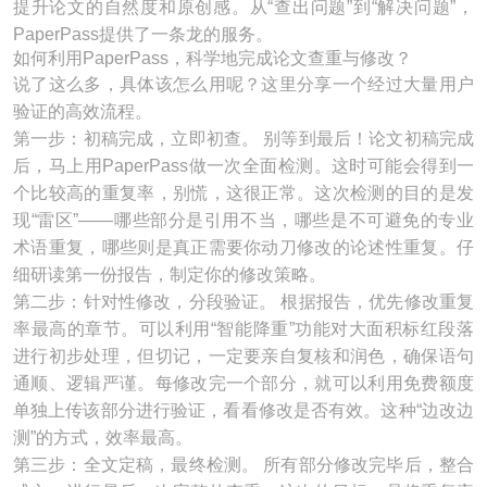
提升论文的自然度和原创感。从“查出问题”到“解决问题”，
PaperPass提供了一条龙的服务。
如何利用PaperPass，科学地完成论文查重与修改？
说了这么多，具体该怎么用呢？这里分享一个经过大量用户
验证的高效流程。
第一步：初稿完成，立即初查。 别等到最后！论文初稿完成
后，马上用PaperPass做一次全面检测。这时可能会得到一
个比较高的重复率，别慌，这很正常。这次检测的目的是发
现“雷区”——哪些部分是引用不当，哪些是不可避免的专业
术语重复，哪些则是真正需要你动刀修改的论述性重复。仔
细研读第一份报告，制定你的修改策略。
第二步：针对性修改，分段验证。 根据报告，优先修改重复
率最高的章节。可以利用“智能降重”功能对大面积标红段落
进行初步处理，但切记，一定要亲自复核和润色，确保语句
通顺、逻辑严谨。每修改完一个部分，就可以利用免费额度
单独上传该部分进行验证，看看修改是否有效。这种“边改边
测”的方式，效率最高。
第三步：全文定稿，最终检测。 所有部分修改完毕后，整合