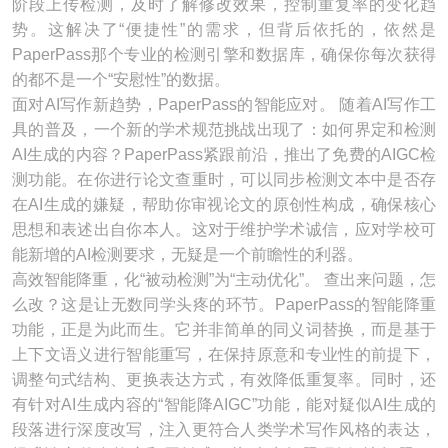
阶段上传检测，及时了解修改效果，控制重复率的变化趋
势。这解决了“便捷性”的需求，但背后依托的，依然是
PaperPass那个专业的检测引擎和数据库，确保你每次获得
的都不是一个“安慰性”的数据。
面对AI写作新趋势，PaperPass的智能应对。 随着AI写作工
具的普及，一个新的学术规范挑战出现了：如何界定和检测
AI生成的内容？PaperPass紧跟前沿，推出了免费的AIGC检
测功能。在你进行论文查重时，可以同步检测文本中是否存
在AI生成的嫌疑，帮助你审视论文的原创性构成，确保核心
思想和表述出自你本人。这对于维护学术诚信，应对学校可
能新增的AI检测要求，无疑是一个前瞻性的利器。
高效智能降重，化“被动检测”为“主动优化”。 查出来问题，怎
么改？这是让无数同学头疼的环节。PaperPass的智能降重
功能，正是为此而生。它并非简单的同义词替换，而是基于
上下文语义进行智能重写，在保持原意和专业性的前提下，
调整句式结构、更换表达方式，有效降低重复率。同时，还
有针对AI生成内容的“智能降AIGC”功能，能对疑似AI生成的
段落进行深度改写，注入更符合人类学术写作风格的表达，