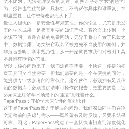
文本比对，无法处理复杂的复述、调换语序等学术“润色”行
为。报告也往往简陋，只标红，不告诉你具体和谁重复、在
哪里重复，让你想修改都无从下手。
最让人担忧的，是安全性与规范性。你的论文，尤其是未发
表的学术成果，是极其重要的知识产权。将论文上传到一个
来源不明、资质存疑的免费网站，无异于将心血置于风险之
中。数据泄露、论文被窃取甚至被抢先不当使用的案例，并
非危言耸听。学术规范性，从一开始就要求我们对检测工具
本身抱有审慎的态度。
所以，核心问题来了：我们难道不需要一个快速、便捷的初
查工具吗？当然需要！但我们需要的是一个在便捷的同时，
能提供专业级参考的可靠伙伴。这个伙伴，必须拥有足以信
赖的数据库，必须提供清晰可操作的报告，更重要的是，它
必须真正理解学术场景下的“重复”意味着什么。
PaperPass：守护学术原创性的智能伙伴
这正是PaperPass致力于解决的问题。我们深知同学们在论
文定稿前的焦虑与需求——既希望有及时反馈，又要求结果
可靠。因此，PaperPass构建了一套从快速初查到深度优化