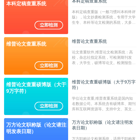
本科定稿查重系统
本科定稿查重系统
广，数据来源真实，检测算法合理!本
系统含有（学术库与源码库）。（限制
本科定稿查重版（一般习惯叫本科终评
字符数30万）
版），论文抄袭检测系统，专用于大学
生专、本科等论文检测的系统，大多数
专、本科院校使用此检测系统。（限制
字符数6万）
维普论文查重系统
维普论文查重系统
论文查重软件,维普论文检测系统：高
校，杂志社指定系统，可检测期刊发
表，大学生，硕博等论文。检测报告支
持PDF、网页格式，性价比高！--不支
持指定院校！！！
维普论文查重硕博版（大于9万字
维普论文查重硕博版（大于
符）
9万字符）
学位论文查重,维普查重系统是国内知
名数据公司。本系统含有硕博库、期刊
库和互联网资源等。支持中文、英文、
繁体、小语种论文检测，。--不支持指
定院校！！！
万方论文职称版（论文请注明发
万方论文职称版（论文请注
表日期）
明发表日期）
万方职称论文检测系统，适用于职称发