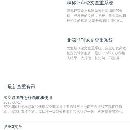
职称评审论文查重系统
职称评审论文查重系统
检测速度快、精度高，市场反映良好。
职称评审论文检测系统针对编辑部来
稿，已发表的文献，学校、事业单位职
称论文的检测!大部分杂志社用的文献
抄袭检测系统。可检测抄袭与剽窃、伪
造、篡改、不当署名、一稿多投等学术
不端文献，学术不端论文查重可供期刊
龙源期刊论文查重系统
龙源期刊论文查重系统
编辑部检测来稿和已发表的文献,检测
结果和杂志社一致,已发表过的文章检
龙源期刊论文查重系统，自主研发高效
测时注意填写第一作者,才能排除已发
稳定的计算服务，最快35S即可获得检
表文献复制比。（限制字符数1万）
测结果，大片段、长短句，不遗漏一处
相似，区分论文中的正确引用参考文
献。
最新查重资讯
买空调国补怎样领取和使用
2026-07-17
买空调国补怎样领取和使用买空调国补主要通过线上电商平台或线下授权店领
取，结算时直接立减‌，需认准一级能效机型且实名认证一致。根据商务部等七部
门部署的2026年消费品以旧换新政策，全国统一补贴标准，具体操作如下。‌‌‌哪里
能领到补贴首选‌京东APP‌搜索专属口令(如【家电补贴1637】、【国补立省
发SCI文章
4949】等，口令会随活动更新，以页面显示为准)进入补贴专场。淘宝/天猫也可