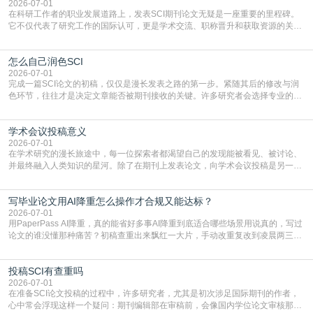
复制粘贴【8$FKFGgJq
2026-07-01
在科研工作者的职业发展道路上，发表SCI期刊论文无疑是一座重要的里程碑。
它不仅代表了研究工作的国际认可，更是学术交流、职称晋升和获取资源的关键
凭证。然而，对于许多初学者甚至是有经验的研究者来说，这个过程依然充满挑
战与困惑。从选题立意到投稿回应，每一步都需要精心的策略与扎实的工作。本
怎么自己润色SCI
篇AEIC学术交流中心小编就为大家介绍“发SCI文章”。一、精准定位是成功的第
一步发表SCI文章，首要解决的问题是“投
2026-07-01
完成一篇SCI论文的初稿，仅仅是漫长发表之路的第一步。紧随其后的修改与润
色环节，往往才是决定文章能否被期刊接收的关键。许多研究者会选择专业的语
言润色服务，但这并非唯一途径。掌握自我润色的方法与技巧，不仅能提升论文
质量，更能在此过程中深化对学术写作的理解。如何系统、高效地打磨自己的论
学术会议投稿意义
文，使其在语言和学术表达上更符合国际期刊的要求，是每位研究者值得投入学
习的技能。本篇AEIC学术交流中心小编就为大家介
2026-07-01
在学术研究的漫长旅途中，每一位探索者都渴望自己的发现能被看见、被讨论、
并最终融入人类知识的星河。除了在期刊上发表论文，向学术会议投稿是另一个
至关重要且富有活力的环节。它不仅仅是一个提交文稿的动作，更是一扇通往更
广阔学术天地的大门，连接着个体研究与社会网络。本篇AEIC学术交流中心小编
写毕业论文用AI降重怎么操作才合规又能达标？
就为大家介绍“学术会议投稿意义”。一、加速研究成果的传播与反馈学术会议通
常具有周期短、时效性强的特点。相比期刊漫长的
2026-07-01
用PaperPass AI降重，真的能省好多事AI降重到底适合哪些场景用说真的，写过
论文的谁没懂那种痛苦？初稿查重出来飘红一大片，手动改重复改到凌晨两三
点，删了改改了删，重复率还是纹丝不动，截止日期一天天近，整个人都要焦虑
到秃头。这时候靠谱的AI降重真的就是救命稻草，选对工具，半天就能搞定你两
投稿SCI有查重吗
三天都做不完的事。不是所有人都需要用AI降重，但如果你符合下面这些场景，
真的可以试试：初稿写完重复率远超要
2026-07-01
在准备SCI论文投稿的过程中，许多研究者，尤其是初次涉足国际期刊的作者，
心中常会浮现这样一个疑问：期刊编辑部在审稿前，会像国内学位论文审核那