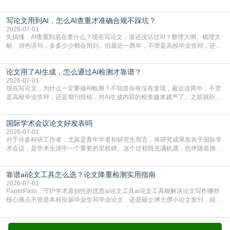
样，先对稿件进行重复率检查吗？这个疑虑关乎学术诚信的底线，也直接影响到
论文的初审通过率。实际上，SCI期刊对重复内容的审查是严谨投稿流程中不可
写论文用到AI，怎么AI查重才准确合规不踩坑？
或缺的一环。本篇AEIC学术交流中心小编就为大家介绍“投稿SCI有查重吗”。
一、查重是标准流程答案是明确的：绝大多数S
2026-07-01
先搞懂：AI查重到底在查什么？现在写论文，谁还没沾过AI？整理大纲、梳理文
献、润色语句，多多少少都会用到。但最近一两年，不管是高校毕业答辩，还是
期刊投稿，对AI生成内容的管控越来越严，只查普通文字重复率已经不够了，必
须加做AI查重。很多人分不清，AI查重和普通查重到底有啥区别？这里说透：普
论文用了AI生成，怎么通过AI检测才靠谱？
通查重查的是你的文字和已公开文献的重复比例，防的是抄袭；AI查重查的是你
的内容里，有多少是AI生成的，防的是过
2026-07-01
现在写论文，为什么一定要做AI检测？不知道你有没有发现，最近这两年，不管
是高校毕业答辩，还是期刊投稿，对AI生成内容的检查越来越严了。之前就听身
边朋友说，初稿用AI整理了文献综述，没做AI检测就交了学校预审，直接被打回
要求修改，还差点被判定学术不规范，真的太冤了。现在国内多数高校和核心期
国际学术会议论文好发表吗
刊，都已经明确出台了相关规定：如果使用AI生成内容辅助写作，必须明确标
注，未标注的AI生成内容会被认定为不符合学
2026-07-01
对于许多科研工作者，尤其是青年学者和研究生而言，将研究成果发表于国际学
术会议，是学术生涯中一个重要的里程碑。这个过程既充满机遇，也伴随着挑
战。面对不同的会议等级、严格的评审标准和激烈的竞争，不少人心中都会产生
疑问：国际学术会议论文到底好不好发表？其价值和难度究竟如何衡量。本篇
靠谱ai论文工具怎么选？论文降重检测实用指南
AEIC学术交流中心小编就为大家介绍“国际学术会议论文好发表吗”。一、会议论
文发表的相对优势与期刊论文相比，国际会议论文的发
2026-07-01
PaperPass：守护学术原创性的优质ai论文工具ai论文工具能解决论文写作哪些
核心痛点不管是本科应届毕业生写毕业论文，还是硕士博士攒小论文发刊，或是
科研人员整理课题成果，都绕不开重复率核查、内容优化这两大难关。以前全靠
自己逐句读逐句改，熬好几个大夜不说，还经常改不到点上，交上去才发现重复
率超标，再返工太折腾。现在有了成熟的ai论文工具，这些痛点基本都能高效解