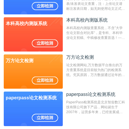
表/未发表论文查重，注：上传论文请
标注发表日期，如无则使用论文正式发
表时间；如未公开发表的，则用论文完
成时间作为发表日期。
本科高校内测版系统
本科高校内测版系统
本科高校内测版查重系统，不含”大学
生论文联合对比库“，是专科、本科毕
业论文初稿、中稿修改查重首选！——
不支持验证！！！
万方论文检测
万方论文检测
论文检测网站,万方数据平台推出的万
方查重系统是目前较为热门的检测系
统。究其原因，万方数据通过近年的发
展，在高校中也确立了自己的相应地
位，特别是部分高校直接将其视为毕业
检测系统，其真实性和权威性无可厚
paperpass论文检测系统
非。其次，相对于知网而言，万方检测
paperpass论文检测系统
费用少，上手容易，是学生初次论文查
PaperPass检测系统是北京智齿数汇科
重的推荐系统。
技有限公司旗下产品，网站诞生于
2007年，运营多年来，已经发展成为
国内可信赖的中文原创性检查和预防剽
窃的在线网站。 系统采用自主研发的
动态指纹越级扫描检测技术，该项技术