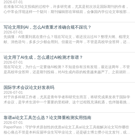
真的可以试试：初稿写完重复率远超要
2026-07-01
在准备SCI论文投稿的过程中，许多研究者，尤其是初次涉足国际期刊的作者，
心中常会浮现这样一个疑问：期刊编辑部在审稿前，会像国内学位论文审核那
样，先对稿件进行重复率检查吗？这个疑虑关乎学术诚信的底线，也直接影响到
论文的初审通过率。实际上，SCI期刊对重复内容的审查是严谨投稿流程中不可
写论文用到AI，怎么AI查重才准确合规不踩坑？
或缺的一环。本篇AEIC学术交流中心小编就为大家介绍“投稿SCI有查重吗”。
一、查重是标准流程答案是明确的：绝大多数S
2026-07-01
先搞懂：AI查重到底在查什么？现在写论文，谁还没沾过AI？整理大纲、梳理文
献、润色语句，多多少少都会用到。但最近一两年，不管是高校毕业答辩，还是
期刊投稿，对AI生成内容的管控越来越严，只查普通文字重复率已经不够了，必
须加做AI查重。很多人分不清，AI查重和普通查重到底有啥区别？这里说透：普
论文用了AI生成，怎么通过AI检测才靠谱？
通查重查的是你的文字和已公开文献的重复比例，防的是抄袭；AI查重查的是你
的内容里，有多少是AI生成的，防的是过
2026-07-01
现在写论文，为什么一定要做AI检测？不知道你有没有发现，最近这两年，不管
是高校毕业答辩，还是期刊投稿，对AI生成内容的检查越来越严了。之前就听身
边朋友说，初稿用AI整理了文献综述，没做AI检测就交了学校预审，直接被打回
要求修改，还差点被判定学术不规范，真的太冤了。现在国内多数高校和核心期
国际学术会议论文好发表吗
刊，都已经明确出台了相关规定：如果使用AI生成内容辅助写作，必须明确标
注，未标注的AI生成内容会被认定为不符合学
2026-07-01
对于许多科研工作者，尤其是青年学者和研究生而言，将研究成果发表于国际学
术会议，是学术生涯中一个重要的里程碑。这个过程既充满机遇，也伴随着挑
战。面对不同的会议等级、严格的评审标准和激烈的竞争，不少人心中都会产生
疑问：国际学术会议论文到底好不好发表？其价值和难度究竟如何衡量。本篇
靠谱ai论文工具怎么选？论文降重检测实用指南
AEIC学术交流中心小编就为大家介绍“国际学术会议论文好发表吗”。一、会议论
文发表的相对优势与期刊论文相比，国际会议论文的发
2026-07-01
PaperPass：守护学术原创性的优质ai论文工具ai论文工具能解决论文写作哪些
核心痛点不管是本科应届毕业生写毕业论文，还是硕士博士攒小论文发刊，或是