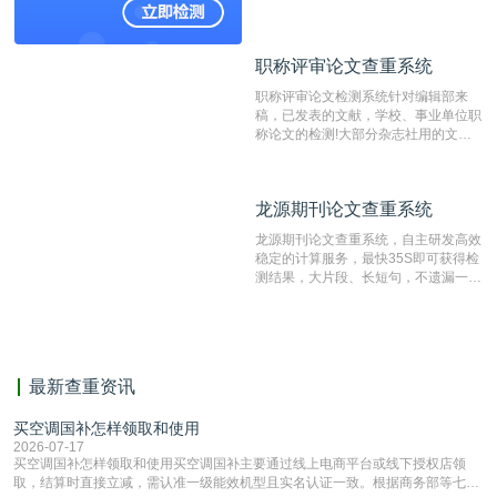
国内可信赖的中文原创性检查和预防剽
窃的在线网站。 系统采用自主研发的
动态指纹越级扫描检测技术，该项技术
职称评审论文查重系统
职称评审论文查重系统
检测速度快、精度高，市场反映良好。
职称评审论文检测系统针对编辑部来
稿，已发表的文献，学校、事业单位职
称论文的检测!大部分杂志社用的文献
抄袭检测系统。可检测抄袭与剽窃、伪
造、篡改、不当署名、一稿多投等学术
不端文献，学术不端论文查重可供期刊
龙源期刊论文查重系统
龙源期刊论文查重系统
编辑部检测来稿和已发表的文献,检测
结果和杂志社一致,已发表过的文章检
龙源期刊论文查重系统，自主研发高效
测时注意填写第一作者,才能排除已发
稳定的计算服务，最快35S即可获得检
表文献复制比。（限制字符数1万）
测结果，大片段、长短句，不遗漏一处
相似，区分论文中的正确引用参考文
献。
最新查重资讯
买空调国补怎样领取和使用
2026-07-17
买空调国补怎样领取和使用买空调国补主要通过线上电商平台或线下授权店领
取，结算时直接立减‌，需认准一级能效机型且实名认证一致。根据商务部等七部