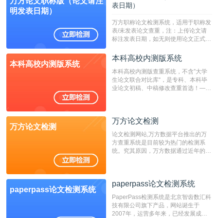
万方论文职称版（论文请注
表日期）
明发表日期）
万方职称论文检测系统，适用于职称发
表/未发表论文查重，注：上传论文请
标注发表日期，如无则使用论文正式发
表时间；如未公开发表的，则用论文完
成时间作为发表日期。
本科高校内测版系统
本科高校内测版系统
本科高校内测版查重系统，不含”大学
生论文联合对比库“，是专科、本科毕
业论文初稿、中稿修改查重首选！——
不支持验证！！！
万方论文检测
万方论文检测
论文检测网站,万方数据平台推出的万
方查重系统是目前较为热门的检测系
统。究其原因，万方数据通过近年的发
展，在高校中也确立了自己的相应地
位，特别是部分高校直接将其视为毕业
检测系统，其真实性和权威性无可厚
paperpass论文检测系统
非。其次，相对于知网而言，万方检测
paperpass论文检测系统
费用少，上手容易，是学生初次论文查
PaperPass检测系统是北京智齿数汇科
重的推荐系统。
技有限公司旗下产品，网站诞生于
2007年，运营多年来，已经发展成为