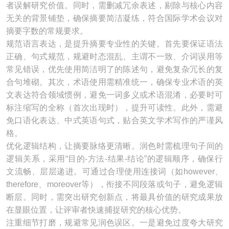
者误解研究价值。同时，需删减冗余表述，剔除与核心内容
无关的背景铺垫，确保摘要简洁凝练，符合国际学术会议对
摘要字数的常规要求。
规范语言表达，是提升摘要专业性的关键。首先要保证语法
正确、句式规范，规避时态混乱、主谓不一致、介词误用等
常见错误，优先使用简洁明了的陈述句，避免复杂冗长的复
合句堆砌。其次，术语使用需精准统一，确保专业术语的英
文表达符合领域惯例，避免一词多义或术语混淆，必要时可
标注缩写的全称（首次出现时），提升可读性。此外，需避
免口语化表达、中式英语句式，贴合英文学术写作的严谨风
格。
优化逻辑结构，让摘要脉络更清晰。润色时需梳理句子间的
逻辑关系，采用“目的-方法-结果-结论”的逻辑顺序，确保行
文流畅、层层递进。可通过合理使用连接词（如however、
therefore、moreover等），衔接不同段落或句子，避免逻辑
断层。同时，需突出研究创新点，将最具价值的研究成果放
在显眼位置，让评审者快速捕捉研究的核心优势。
注重细节打磨，规避常见润色误区。一是避免过度夸大研究