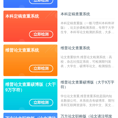
澳台地区学术文献过千万篇英文文献资
源，数亿个中英文互联网资源是全国高
校用来检测硕博论文的系统，检测范围
本科定稿查重系统
本科定稿查重系统
广，数据来源真实，检测算法合理!本
系统含有（学术库与源码库）。（限制
本科定稿查重版（一般习惯叫本科终评
字符数30万）
版），论文抄袭检测系统，专用于大学
生专、本科等论文检测的系统，大多数
专、本科院校使用此检测系统。（限制
字符数6万）
维普论文查重系统
维普论文查重系统
论文查重软件,维普论文检测系统：高
校，杂志社指定系统，可检测期刊发
表，大学生，硕博等论文。检测报告支
持PDF、网页格式，性价比高！--不支
持指定院校！！！
维普论文查重硕博版（大于9万字
维普论文查重硕博版（大于
符）
9万字符）
学位论文查重,维普查重系统是国内知
名数据公司。本系统含有硕博库、期刊
库和互联网资源等。支持中文、英文、
繁体、小语种论文检测，。--不支持指
定院校！！！
万方论文职称版（论文请注明发