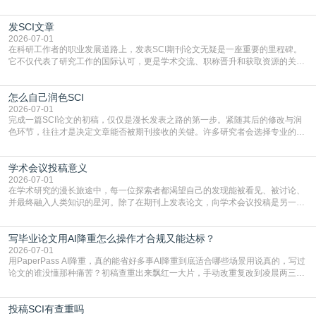
门部署的2026年消费品以旧换新政策，全国统一补贴标准，具体操作如下。‌‌‌哪里
能领到补贴首选‌京东APP‌搜索专属口令(如【家电补贴1637】、【国补立省
发SCI文章
4949】等，口令会随活动更新，以页面显示为准)进入补贴专场。淘宝/天猫也可
复制粘贴【8$FKFGgJq
2026-07-01
在科研工作者的职业发展道路上，发表SCI期刊论文无疑是一座重要的里程碑。
它不仅代表了研究工作的国际认可，更是学术交流、职称晋升和获取资源的关键
凭证。然而，对于许多初学者甚至是有经验的研究者来说，这个过程依然充满挑
战与困惑。从选题立意到投稿回应，每一步都需要精心的策略与扎实的工作。本
怎么自己润色SCI
篇AEIC学术交流中心小编就为大家介绍“发SCI文章”。一、精准定位是成功的第
一步发表SCI文章，首要解决的问题是“投
2026-07-01
完成一篇SCI论文的初稿，仅仅是漫长发表之路的第一步。紧随其后的修改与润
色环节，往往才是决定文章能否被期刊接收的关键。许多研究者会选择专业的语
言润色服务，但这并非唯一途径。掌握自我润色的方法与技巧，不仅能提升论文
质量，更能在此过程中深化对学术写作的理解。如何系统、高效地打磨自己的论
学术会议投稿意义
文，使其在语言和学术表达上更符合国际期刊的要求，是每位研究者值得投入学
习的技能。本篇AEIC学术交流中心小编就为大家介
2026-07-01
在学术研究的漫长旅途中，每一位探索者都渴望自己的发现能被看见、被讨论、
并最终融入人类知识的星河。除了在期刊上发表论文，向学术会议投稿是另一个
至关重要且富有活力的环节。它不仅仅是一个提交文稿的动作，更是一扇通往更
广阔学术天地的大门，连接着个体研究与社会网络。本篇AEIC学术交流中心小编
写毕业论文用AI降重怎么操作才合规又能达标？
就为大家介绍“学术会议投稿意义”。一、加速研究成果的传播与反馈学术会议通
常具有周期短、时效性强的特点。相比期刊漫长的
2026-07-01
用PaperPass AI降重，真的能省好多事AI降重到底适合哪些场景用说真的，写过
论文的谁没懂那种痛苦？初稿查重出来飘红一大片，手动改重复改到凌晨两三
点，删了改改了删，重复率还是纹丝不动，截止日期一天天近，整个人都要焦虑
到秃头。这时候靠谱的AI降重真的就是救命稻草，选对工具，半天就能搞定你两
投稿SCI有查重吗
三天都做不完的事。不是所有人都需要用AI降重，但如果你符合下面这些场景，