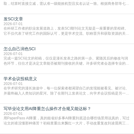
取，结算时直接立减‌，需认准一级能效机型且实名认证一致。根据商务部等七部
门部署的2026年消费品以旧换新政策，全国统一补贴标准，具体操作如下。‌‌‌哪里
能领到补贴首选‌京东APP‌搜索专属口令(如【家电补贴1637】、【国补立省
发SCI文章
4949】等，口令会随活动更新，以页面显示为准)进入补贴专场。淘宝/天猫也可
复制粘贴【8$FKFGgJq
2026-07-01
在科研工作者的职业发展道路上，发表SCI期刊论文无疑是一座重要的里程碑。
它不仅代表了研究工作的国际认可，更是学术交流、职称晋升和获取资源的关键
凭证。然而，对于许多初学者甚至是有经验的研究者来说，这个过程依然充满挑
战与困惑。从选题立意到投稿回应，每一步都需要精心的策略与扎实的工作。本
怎么自己润色SCI
篇AEIC学术交流中心小编就为大家介绍“发SCI文章”。一、精准定位是成功的第
一步发表SCI文章，首要解决的问题是“投
2026-07-01
完成一篇SCI论文的初稿，仅仅是漫长发表之路的第一步。紧随其后的修改与润
色环节，往往才是决定文章能否被期刊接收的关键。许多研究者会选择专业的语
言润色服务，但这并非唯一途径。掌握自我润色的方法与技巧，不仅能提升论文
质量，更能在此过程中深化对学术写作的理解。如何系统、高效地打磨自己的论
学术会议投稿意义
文，使其在语言和学术表达上更符合国际期刊的要求，是每位研究者值得投入学
习的技能。本篇AEIC学术交流中心小编就为大家介
2026-07-01
在学术研究的漫长旅途中，每一位探索者都渴望自己的发现能被看见、被讨论、
并最终融入人类知识的星河。除了在期刊上发表论文，向学术会议投稿是另一个
至关重要且富有活力的环节。它不仅仅是一个提交文稿的动作，更是一扇通往更
广阔学术天地的大门，连接着个体研究与社会网络。本篇AEIC学术交流中心小编
写毕业论文用AI降重怎么操作才合规又能达标？
就为大家介绍“学术会议投稿意义”。一、加速研究成果的传播与反馈学术会议通
常具有周期短、时效性强的特点。相比期刊漫长的
2026-07-01
用PaperPass AI降重，真的能省好多事AI降重到底适合哪些场景用说真的，写过
论文的谁没懂那种痛苦？初稿查重出来飘红一大片，手动改重复改到凌晨两三
点，删了改改了删，重复率还是纹丝不动，截止日期一天天近，整个人都要焦虑
到秃头。这时候靠谱的AI降重真的就是救命稻草，选对工具，半天就能搞定你两