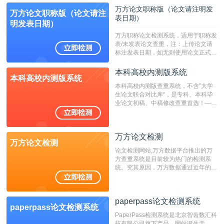
定院校！！！
万方论文职称版（论文请注明发
万方论文职称版（论文请注
表日期）
明发表日期）
万方职称论文检测系统，适用于职称发
表/未发表论文查重，注：上传论文请
标注发表日期，如无则使用论文正式发
表时间；如未公开发表的，则用论文完
成时间作为发表日期。
本科高校内测版系统
本科高校内测版系统
本科高校内测版查重系统，不含”大学
生论文联合对比库“，是专科、本科毕
业论文初稿、中稿修改查重首选！——
不支持验证！！！
万方论文检测
万方论文检测
论文检测网站,万方数据平台推出的万
方查重系统是目前较为热门的检测系
统。究其原因，万方数据通过近年的发
展，在高校中也确立了自己的相应地
位，特别是部分高校直接将其视为毕业
检测系统，其真实性和权威性无可厚
paperpass论文检测系统
非。其次，相对于知网而言，万方检测
paperpass论文检测系统
费用少，上手容易，是学生初次论文查
PaperPass检测系统是北京智齿数汇科
重的推荐系统。
技有限公司旗下产品，网站诞生于