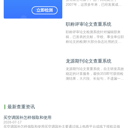
2007年，运营多年来，已经发展成为
国内可信赖的中文原创性检查和预防剽
窃的在线网站。 系统采用自主研发的
动态指纹越级扫描检测技术，该项技术
职称评审论文查重系统
职称评审论文查重系统
检测速度快、精度高，市场反映良好。
职称评审论文检测系统针对编辑部来
稿，已发表的文献，学校、事业单位职
称论文的检测!大部分杂志社用的文献
抄袭检测系统。可检测抄袭与剽窃、伪
造、篡改、不当署名、一稿多投等学术
不端文献，学术不端论文查重可供期刊
龙源期刊论文查重系统
龙源期刊论文查重系统
编辑部检测来稿和已发表的文献,检测
结果和杂志社一致,已发表过的文章检
龙源期刊论文查重系统，自主研发高效
测时注意填写第一作者,才能排除已发
稳定的计算服务，最快35S即可获得检
表文献复制比。（限制字符数1万）
测结果，大片段、长短句，不遗漏一处
相似，区分论文中的正确引用参考文
献。
最新查重资讯
买空调国补怎样领取和使用
2026-07-17
买空调国补怎样领取和使用买空调国补主要通过线上电商平台或线下授权店领