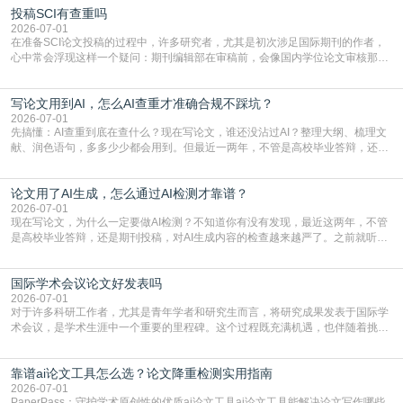
投稿SCI有查重吗
三天都做不完的事。不是所有人都需要用AI降重，但如果你符合下面这些场景，
真的可以试试：初稿写完重复率远超要
2026-07-01
在准备SCI论文投稿的过程中，许多研究者，尤其是初次涉足国际期刊的作者，
心中常会浮现这样一个疑问：期刊编辑部在审稿前，会像国内学位论文审核那
样，先对稿件进行重复率检查吗？这个疑虑关乎学术诚信的底线，也直接影响到
论文的初审通过率。实际上，SCI期刊对重复内容的审查是严谨投稿流程中不可
写论文用到AI，怎么AI查重才准确合规不踩坑？
或缺的一环。本篇AEIC学术交流中心小编就为大家介绍“投稿SCI有查重吗”。
一、查重是标准流程答案是明确的：绝大多数S
2026-07-01
先搞懂：AI查重到底在查什么？现在写论文，谁还没沾过AI？整理大纲、梳理文
献、润色语句，多多少少都会用到。但最近一两年，不管是高校毕业答辩，还是
期刊投稿，对AI生成内容的管控越来越严，只查普通文字重复率已经不够了，必
须加做AI查重。很多人分不清，AI查重和普通查重到底有啥区别？这里说透：普
论文用了AI生成，怎么通过AI检测才靠谱？
通查重查的是你的文字和已公开文献的重复比例，防的是抄袭；AI查重查的是你
的内容里，有多少是AI生成的，防的是过
2026-07-01
现在写论文，为什么一定要做AI检测？不知道你有没有发现，最近这两年，不管
是高校毕业答辩，还是期刊投稿，对AI生成内容的检查越来越严了。之前就听身
边朋友说，初稿用AI整理了文献综述，没做AI检测就交了学校预审，直接被打回
要求修改，还差点被判定学术不规范，真的太冤了。现在国内多数高校和核心期
国际学术会议论文好发表吗
刊，都已经明确出台了相关规定：如果使用AI生成内容辅助写作，必须明确标
注，未标注的AI生成内容会被认定为不符合学
2026-07-01
对于许多科研工作者，尤其是青年学者和研究生而言，将研究成果发表于国际学
术会议，是学术生涯中一个重要的里程碑。这个过程既充满机遇，也伴随着挑
战。面对不同的会议等级、严格的评审标准和激烈的竞争，不少人心中都会产生
疑问：国际学术会议论文到底好不好发表？其价值和难度究竟如何衡量。本篇
靠谱ai论文工具怎么选？论文降重检测实用指南
AEIC学术交流中心小编就为大家介绍“国际学术会议论文好发表吗”。一、会议论
文发表的相对优势与期刊论文相比，国际会议论文的发
2026-07-01
PaperPass：守护学术原创性的优质ai论文工具ai论文工具能解决论文写作哪些