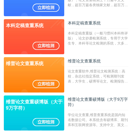
版），论文查重检测上千万篇中文文
献，超百万篇各类独家文献，超百万港
澳台地区学术文献过千万篇英文文献资
源，数亿个中英文互联网资源是全国高
校用来检测硕博论文的系统，检测范围
本科定稿查重系统
本科定稿查重系统
广，数据来源真实，检测算法合理!本
系统含有（学术库与源码库）。（限制
本科定稿查重版（一般习惯叫本科终评
字符数30万）
版），论文抄袭检测系统，专用于大学
生专、本科等论文检测的系统，大多数
专、本科院校使用此检测系统。（限制
字符数6万）
维普论文查重系统
维普论文查重系统
论文查重软件,维普论文检测系统：高
校，杂志社指定系统，可检测期刊发
表，大学生，硕博等论文。检测报告支
持PDF、网页格式，性价比高！--不支
持指定院校！！！
维普论文查重硕博版（大于9万字
维普论文查重硕博版（大于
符）
9万字符）
学位论文查重,维普查重系统是国内知
名数据公司。本系统含有硕博库、期刊
库和互联网资源等。支持中文、英文、
繁体、小语种论文检测，。--不支持指