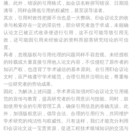
播。此外，错误的引用格式，如会议名称拼写错误、日期混
淆等，同样会降低引用的权威性，甚至误导读者。
其次，引用时效性把握不当也是一大弊病。EI会议论文的收
录与检索存在一定的滞后性，部分研究者急于求成，未能确
认论文已被正式收录便进行引用，这不仅可能导致引用无
效，还可能因引用未经验证的资料而损害研究结论的可信
度。
再者，忽视版权与引用伦理的问题同样不容忽视。未经授权
的转载或大量直接引用他人论文内容，不仅侵犯了原作者的
知识产权，也违背了学术诚信的基本原则。在引用EI会议论
文时，应严格遵守学术规范，合理引用并注明出处，尊重每
一位研究者的劳动成果。
因此，为解决上述问题，学术界应加强对EI会议论文引用规
范的宣传与教育，提高研究者的引用意识与技能。同时，鼓
励使用专业的引用管理工具，确保引用信息的准确无误。此
外，加强版权意识，倡导合法、合理的引用行为，共同维护
学术研究的纯洁性与权威性。只有这样，我们才能充分利用
EI会议论文这一宝贵资源，促进工程技术领域知识的交流与