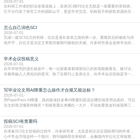
复制粘贴【8$FKFGgJq
2026-07-01
在科研工作者的职业发展道路上，发表SCI期刊论文无疑是一座重要的里程碑。
它不仅代表了研究工作的国际认可，更是学术交流、职称晋升和获取资源的关键
凭证。然而，对于许多初学者甚至是有经验的研究者来说，这个过程依然充满挑
战与困惑。从选题立意到投稿回应，每一步都需要精心的策略与扎实的工作。本
怎么自己润色SCI
篇AEIC学术交流中心小编就为大家介绍“发SCI文章”。一、精准定位是成功的第
一步发表SCI文章，首要解决的问题是“投
2026-07-01
完成一篇SCI论文的初稿，仅仅是漫长发表之路的第一步。紧随其后的修改与润
色环节，往往才是决定文章能否被期刊接收的关键。许多研究者会选择专业的语
言润色服务，但这并非唯一途径。掌握自我润色的方法与技巧，不仅能提升论文
质量，更能在此过程中深化对学术写作的理解。如何系统、高效地打磨自己的论
学术会议投稿意义
文，使其在语言和学术表达上更符合国际期刊的要求，是每位研究者值得投入学
习的技能。本篇AEIC学术交流中心小编就为大家介
2026-07-01
在学术研究的漫长旅途中，每一位探索者都渴望自己的发现能被看见、被讨论、
并最终融入人类知识的星河。除了在期刊上发表论文，向学术会议投稿是另一个
至关重要且富有活力的环节。它不仅仅是一个提交文稿的动作，更是一扇通往更
广阔学术天地的大门，连接着个体研究与社会网络。本篇AEIC学术交流中心小编
写毕业论文用AI降重怎么操作才合规又能达标？
就为大家介绍“学术会议投稿意义”。一、加速研究成果的传播与反馈学术会议通
常具有周期短、时效性强的特点。相比期刊漫长的
2026-07-01
用PaperPass AI降重，真的能省好多事AI降重到底适合哪些场景用说真的，写过
论文的谁没懂那种痛苦？初稿查重出来飘红一大片，手动改重复改到凌晨两三
点，删了改改了删，重复率还是纹丝不动，截止日期一天天近，整个人都要焦虑
到秃头。这时候靠谱的AI降重真的就是救命稻草，选对工具，半天就能搞定你两
投稿SCI有查重吗
三天都做不完的事。不是所有人都需要用AI降重，但如果你符合下面这些场景，
真的可以试试：初稿写完重复率远超要
2026-07-01
在准备SCI论文投稿的过程中，许多研究者，尤其是初次涉足国际期刊的作者，
心中常会浮现这样一个疑问：期刊编辑部在审稿前，会像国内学位论文审核那