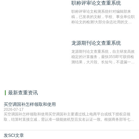
职称评审论文查重系统
职称评审论文查重系统
检测速度快、精度高，市场反映良好。
职称评审论文检测系统针对编辑部来
稿，已发表的文献，学校、事业单位职
称论文的检测!大部分杂志社用的文献
抄袭检测系统。可检测抄袭与剽窃、伪
造、篡改、不当署名、一稿多投等学术
不端文献，学术不端论文查重可供期刊
龙源期刊论文查重系统
龙源期刊论文查重系统
编辑部检测来稿和已发表的文献,检测
结果和杂志社一致,已发表过的文章检
龙源期刊论文查重系统，自主研发高效
测时注意填写第一作者,才能排除已发
稳定的计算服务，最快35S即可获得检
表文献复制比。（限制字符数1万）
测结果，大片段、长短句，不遗漏一处
相似，区分论文中的正确引用参考文
献。
最新查重资讯
买空调国补怎样领取和使用
2026-07-17
买空调国补怎样领取和使用买空调国补主要通过线上电商平台或线下授权店领
取，结算时直接立减‌，需认准一级能效机型且实名认证一致。根据商务部等七部
门部署的2026年消费品以旧换新政策，全国统一补贴标准，具体操作如下。‌‌‌哪里
能领到补贴首选‌京东APP‌搜索专属口令(如【家电补贴1637】、【国补立省
发SCI文章
4949】等，口令会随活动更新，以页面显示为准)进入补贴专场。淘宝/天猫也可