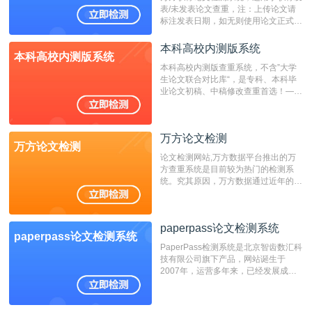
表/未发表论文查重，注：上传论文请
标注发表日期，如无则使用论文正式发
表时间；如未公开发表的，则用论文完
成时间作为发表日期。
本科高校内测版系统
本科高校内测版系统
本科高校内测版查重系统，不含”大学
生论文联合对比库“，是专科、本科毕
业论文初稿、中稿修改查重首选！——
不支持验证！！！
万方论文检测
万方论文检测
论文检测网站,万方数据平台推出的万
方查重系统是目前较为热门的检测系
统。究其原因，万方数据通过近年的发
展，在高校中也确立了自己的相应地
位，特别是部分高校直接将其视为毕业
检测系统，其真实性和权威性无可厚
paperpass论文检测系统
非。其次，相对于知网而言，万方检测
paperpass论文检测系统
费用少，上手容易，是学生初次论文查
PaperPass检测系统是北京智齿数汇科
重的推荐系统。
技有限公司旗下产品，网站诞生于
2007年，运营多年来，已经发展成为
国内可信赖的中文原创性检查和预防剽
窃的在线网站。 系统采用自主研发的
动态指纹越级扫描检测技术，该项技术