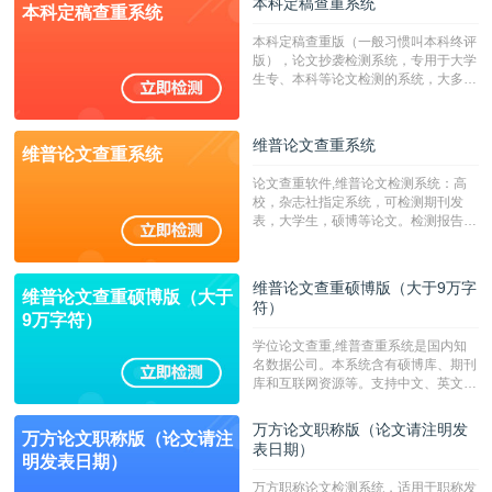
本科定稿查重系统
本科定稿查重系统
广，数据来源真实，检测算法合理!本
系统含有（学术库与源码库）。（限制
本科定稿查重版（一般习惯叫本科终评
字符数30万）
版），论文抄袭检测系统，专用于大学
生专、本科等论文检测的系统，大多数
专、本科院校使用此检测系统。（限制
字符数6万）
维普论文查重系统
维普论文查重系统
论文查重软件,维普论文检测系统：高
校，杂志社指定系统，可检测期刊发
表，大学生，硕博等论文。检测报告支
持PDF、网页格式，性价比高！--不支
持指定院校！！！
维普论文查重硕博版（大于9万字
维普论文查重硕博版（大于
符）
9万字符）
学位论文查重,维普查重系统是国内知
名数据公司。本系统含有硕博库、期刊
库和互联网资源等。支持中文、英文、
繁体、小语种论文检测，。--不支持指
定院校！！！
万方论文职称版（论文请注明发
万方论文职称版（论文请注
表日期）
明发表日期）
万方职称论文检测系统，适用于职称发