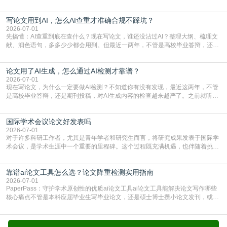
样，先对稿件进行重复率检查吗？这个疑虑关乎学术诚信的底线，也直接影响到
论文的初审通过率。实际上，SCI期刊对重复内容的审查是严谨投稿流程中不可
写论文用到AI，怎么AI查重才准确合规不踩坑？
或缺的一环。本篇AEIC学术交流中心小编就为大家介绍“投稿SCI有查重吗”。
一、查重是标准流程答案是明确的：绝大多数S
2026-07-01
先搞懂：AI查重到底在查什么？现在写论文，谁还没沾过AI？整理大纲、梳理文
献、润色语句，多多少少都会用到。但最近一两年，不管是高校毕业答辩，还是
期刊投稿，对AI生成内容的管控越来越严，只查普通文字重复率已经不够了，必
须加做AI查重。很多人分不清，AI查重和普通查重到底有啥区别？这里说透：普
论文用了AI生成，怎么通过AI检测才靠谱？
通查重查的是你的文字和已公开文献的重复比例，防的是抄袭；AI查重查的是你
的内容里，有多少是AI生成的，防的是过
2026-07-01
现在写论文，为什么一定要做AI检测？不知道你有没有发现，最近这两年，不管
是高校毕业答辩，还是期刊投稿，对AI生成内容的检查越来越严了。之前就听身
边朋友说，初稿用AI整理了文献综述，没做AI检测就交了学校预审，直接被打回
要求修改，还差点被判定学术不规范，真的太冤了。现在国内多数高校和核心期
国际学术会议论文好发表吗
刊，都已经明确出台了相关规定：如果使用AI生成内容辅助写作，必须明确标
注，未标注的AI生成内容会被认定为不符合学
2026-07-01
对于许多科研工作者，尤其是青年学者和研究生而言，将研究成果发表于国际学
术会议，是学术生涯中一个重要的里程碑。这个过程既充满机遇，也伴随着挑
战。面对不同的会议等级、严格的评审标准和激烈的竞争，不少人心中都会产生
疑问：国际学术会议论文到底好不好发表？其价值和难度究竟如何衡量。本篇
靠谱ai论文工具怎么选？论文降重检测实用指南
AEIC学术交流中心小编就为大家介绍“国际学术会议论文好发表吗”。一、会议论
文发表的相对优势与期刊论文相比，国际会议论文的发
2026-07-01
PaperPass：守护学术原创性的优质ai论文工具ai论文工具能解决论文写作哪些
核心痛点不管是本科应届毕业生写毕业论文，还是硕士博士攒小论文发刊，或是
科研人员整理课题成果，都绕不开重复率核查、内容优化这两大难关。以前全靠
自己逐句读逐句改，熬好几个大夜不说，还经常改不到点上，交上去才发现重复
率超标，再返工太折腾。现在有了成熟的ai论文工具，这些痛点基本都能高效解