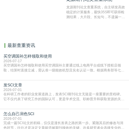
结果和杂志社一致,已发表过的文章检
龙源期刊论文查重系统，自主研发高效
测时注意填写第一作者,才能排除已发
稳定的计算服务，最快35S即可获得检
表文献复制比。（限制字符数1万）
测结果，大片段、长短句，不遗漏一处
相似，区分论文中的正确引用参考文
献。
最新查重资讯
买空调国补怎样领取和使用
2026-07-17
买空调国补怎样领取和使用买空调国补主要通过线上电商平台或线下授权店领
取，结算时直接立减‌，需认准一级能效机型且实名认证一致。根据商务部等七部
门部署的2026年消费品以旧换新政策，全国统一补贴标准，具体操作如下。‌‌‌哪里
能领到补贴首选‌京东APP‌搜索专属口令(如【家电补贴1637】、【国补立省
发SCI文章
4949】等，口令会随活动更新，以页面显示为准)进入补贴专场。淘宝/天猫也可
复制粘贴【8$FKFGgJq
2026-07-01
在科研工作者的职业发展道路上，发表SCI期刊论文无疑是一座重要的里程碑。
它不仅代表了研究工作的国际认可，更是学术交流、职称晋升和获取资源的关键
凭证。然而，对于许多初学者甚至是有经验的研究者来说，这个过程依然充满挑
战与困惑。从选题立意到投稿回应，每一步都需要精心的策略与扎实的工作。本
怎么自己润色SCI
篇AEIC学术交流中心小编就为大家介绍“发SCI文章”。一、精准定位是成功的第
一步发表SCI文章，首要解决的问题是“投
2026-07-01
完成一篇SCI论文的初稿，仅仅是漫长发表之路的第一步。紧随其后的修改与润
色环节，往往才是决定文章能否被期刊接收的关键。许多研究者会选择专业的语