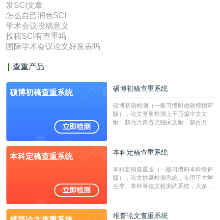
发SCI文章
怎么自己润色SCI
学术会议投稿意义
投稿SCI有查重吗
国际学术会议论文好发表吗
查重产品
硕博初稿查重系统
硕博初稿查重系统
硕博初稿检测（一般习惯叫做硕博预审
版），论文查重检测上千万篇中文文
献，超百万篇各类独家文献，超百万港
澳台地区学术文献过千万篇英文文献资
源，数亿个中英文互联网资源是全国高
校用来检测硕博论文的系统，检测范围
本科定稿查重系统
本科定稿查重系统
广，数据来源真实，检测算法合理!本
系统含有（学术库与源码库）。（限制
本科定稿查重版（一般习惯叫本科终评
字符数30万）
版），论文抄袭检测系统，专用于大学
生专、本科等论文检测的系统，大多数
专、本科院校使用此检测系统。（限制
字符数6万）
维普论文查重系统
维普论文查重系统