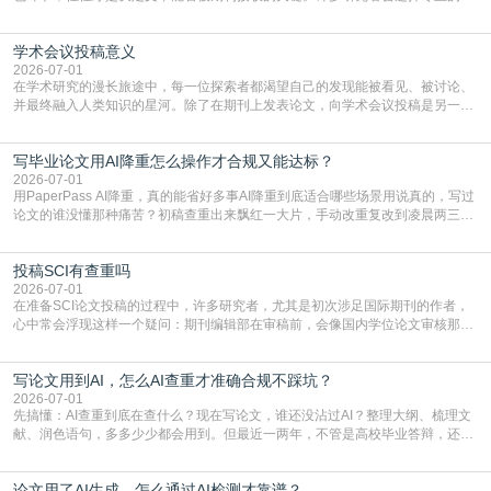
言润色服务，但这并非唯一途径。掌握自我润色的方法与技巧，不仅能提升论文
质量，更能在此过程中深化对学术写作的理解。如何系统、高效地打磨自己的论
学术会议投稿意义
文，使其在语言和学术表达上更符合国际期刊的要求，是每位研究者值得投入学
习的技能。本篇AEIC学术交流中心小编就为大家介
2026-07-01
在学术研究的漫长旅途中，每一位探索者都渴望自己的发现能被看见、被讨论、
并最终融入人类知识的星河。除了在期刊上发表论文，向学术会议投稿是另一个
至关重要且富有活力的环节。它不仅仅是一个提交文稿的动作，更是一扇通往更
广阔学术天地的大门，连接着个体研究与社会网络。本篇AEIC学术交流中心小编
写毕业论文用AI降重怎么操作才合规又能达标？
就为大家介绍“学术会议投稿意义”。一、加速研究成果的传播与反馈学术会议通
常具有周期短、时效性强的特点。相比期刊漫长的
2026-07-01
用PaperPass AI降重，真的能省好多事AI降重到底适合哪些场景用说真的，写过
论文的谁没懂那种痛苦？初稿查重出来飘红一大片，手动改重复改到凌晨两三
点，删了改改了删，重复率还是纹丝不动，截止日期一天天近，整个人都要焦虑
到秃头。这时候靠谱的AI降重真的就是救命稻草，选对工具，半天就能搞定你两
投稿SCI有查重吗
三天都做不完的事。不是所有人都需要用AI降重，但如果你符合下面这些场景，
真的可以试试：初稿写完重复率远超要
2026-07-01
在准备SCI论文投稿的过程中，许多研究者，尤其是初次涉足国际期刊的作者，
心中常会浮现这样一个疑问：期刊编辑部在审稿前，会像国内学位论文审核那
样，先对稿件进行重复率检查吗？这个疑虑关乎学术诚信的底线，也直接影响到
论文的初审通过率。实际上，SCI期刊对重复内容的审查是严谨投稿流程中不可
写论文用到AI，怎么AI查重才准确合规不踩坑？
或缺的一环。本篇AEIC学术交流中心小编就为大家介绍“投稿SCI有查重吗”。
一、查重是标准流程答案是明确的：绝大多数S
2026-07-01
先搞懂：AI查重到底在查什么？现在写论文，谁还没沾过AI？整理大纲、梳理文
献、润色语句，多多少少都会用到。但最近一两年，不管是高校毕业答辩，还是
期刊投稿，对AI生成内容的管控越来越严，只查普通文字重复率已经不够了，必
须加做AI查重。很多人分不清，AI查重和普通查重到底有啥区别？这里说透：普
论文用了AI生成，怎么通过AI检测才靠谱？
通查重查的是你的文字和已公开文献的重复比例，防的是抄袭；AI查重查的是你