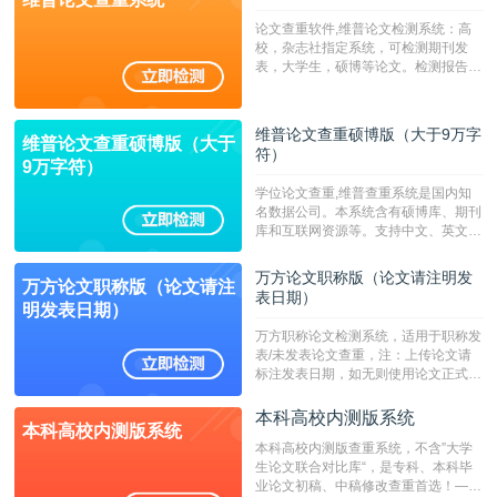
论文查重软件,维普论文检测系统：高
校，杂志社指定系统，可检测期刊发
表，大学生，硕博等论文。检测报告支
持PDF、网页格式，性价比高！--不支
持指定院校！！！
维普论文查重硕博版（大于9万字
维普论文查重硕博版（大于
符）
9万字符）
学位论文查重,维普查重系统是国内知
名数据公司。本系统含有硕博库、期刊
库和互联网资源等。支持中文、英文、
繁体、小语种论文检测，。--不支持指
定院校！！！
万方论文职称版（论文请注明发
万方论文职称版（论文请注
表日期）
明发表日期）
万方职称论文检测系统，适用于职称发
表/未发表论文查重，注：上传论文请
标注发表日期，如无则使用论文正式发
表时间；如未公开发表的，则用论文完
成时间作为发表日期。
本科高校内测版系统
本科高校内测版系统
本科高校内测版查重系统，不含”大学
生论文联合对比库“，是专科、本科毕
业论文初稿、中稿修改查重首选！——