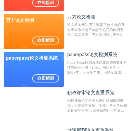
不支持验证！！！
万方论文检测
万方论文检测
论文检测网站,万方数据平台推出的万
方查重系统是目前较为热门的检测系
统。究其原因，万方数据通过近年的发
展，在高校中也确立了自己的相应地
位，特别是部分高校直接将其视为毕业
检测系统，其真实性和权威性无可厚
paperpass论文检测系统
非。其次，相对于知网而言，万方检测
paperpass论文检测系统
费用少，上手容易，是学生初次论文查
PaperPass检测系统是北京智齿数汇科
重的推荐系统。
技有限公司旗下产品，网站诞生于
2007年，运营多年来，已经发展成为
国内可信赖的中文原创性检查和预防剽
窃的在线网站。 系统采用自主研发的
动态指纹越级扫描检测技术，该项技术
职称评审论文查重系统
职称评审论文查重系统
检测速度快、精度高，市场反映良好。
职称评审论文检测系统针对编辑部来
稿，已发表的文献，学校、事业单位职
称论文的检测!大部分杂志社用的文献
抄袭检测系统。可检测抄袭与剽窃、伪
造、篡改、不当署名、一稿多投等学术
不端文献，学术不端论文查重可供期刊
龙源期刊论文查重系统
龙源期刊论文查重系统
编辑部检测来稿和已发表的文献,检测