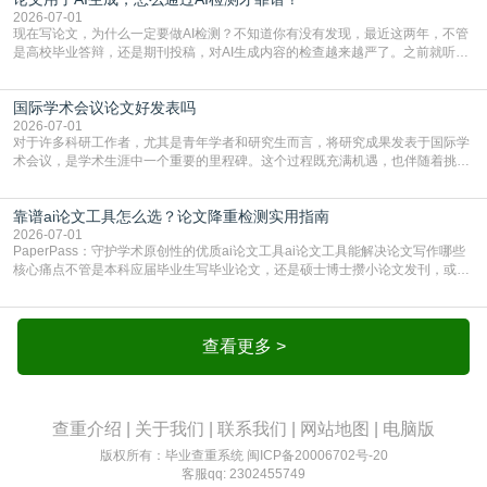
的内容里，有多少是AI生成的，防的是过
2026-07-01
现在写论文，为什么一定要做AI检测？不知道你有没有发现，最近这两年，不管
是高校毕业答辩，还是期刊投稿，对AI生成内容的检查越来越严了。之前就听身
边朋友说，初稿用AI整理了文献综述，没做AI检测就交了学校预审，直接被打回
要求修改，还差点被判定学术不规范，真的太冤了。现在国内多数高校和核心期
国际学术会议论文好发表吗
刊，都已经明确出台了相关规定：如果使用AI生成内容辅助写作，必须明确标
注，未标注的AI生成内容会被认定为不符合学
2026-07-01
对于许多科研工作者，尤其是青年学者和研究生而言，将研究成果发表于国际学
术会议，是学术生涯中一个重要的里程碑。这个过程既充满机遇，也伴随着挑
战。面对不同的会议等级、严格的评审标准和激烈的竞争，不少人心中都会产生
疑问：国际学术会议论文到底好不好发表？其价值和难度究竟如何衡量。本篇
靠谱ai论文工具怎么选？论文降重检测实用指南
AEIC学术交流中心小编就为大家介绍“国际学术会议论文好发表吗”。一、会议论
文发表的相对优势与期刊论文相比，国际会议论文的发
2026-07-01
PaperPass：守护学术原创性的优质ai论文工具ai论文工具能解决论文写作哪些
核心痛点不管是本科应届毕业生写毕业论文，还是硕士博士攒小论文发刊，或是
科研人员整理课题成果，都绕不开重复率核查、内容优化这两大难关。以前全靠
自己逐句读逐句改，熬好几个大夜不说，还经常改不到点上，交上去才发现重复
率超标，再返工太折腾。现在有了成熟的ai论文工具，这些痛点基本都能高效解
决。靠谱的ai论文工具，不止能帮你梳
查看更多 >
查重介绍
|
关于我们
|
联系我们
|
网站地图
|
电脑版
版权所有：毕业查重系统
闽ICP备20006702号-20
客服qq: 2302455749