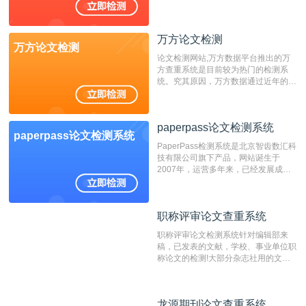
不支持验证！！！
万方论文检测
万方论文检测
论文检测网站,万方数据平台推出的万
方查重系统是目前较为热门的检测系
统。究其原因，万方数据通过近年的发
展，在高校中也确立了自己的相应地
位，特别是部分高校直接将其视为毕业
检测系统，其真实性和权威性无可厚
paperpass论文检测系统
非。其次，相对于知网而言，万方检测
paperpass论文检测系统
费用少，上手容易，是学生初次论文查
PaperPass检测系统是北京智齿数汇科
重的推荐系统。
技有限公司旗下产品，网站诞生于
2007年，运营多年来，已经发展成为
国内可信赖的中文原创性检查和预防剽
窃的在线网站。 系统采用自主研发的
动态指纹越级扫描检测技术，该项技术
职称评审论文查重系统
职称评审论文查重系统
检测速度快、精度高，市场反映良好。
职称评审论文检测系统针对编辑部来
稿，已发表的文献，学校、事业单位职
称论文的检测!大部分杂志社用的文献
抄袭检测系统。可检测抄袭与剽窃、伪
造、篡改、不当署名、一稿多投等学术
不端文献，学术不端论文查重可供期刊
龙源期刊论文查重系统
龙源期刊论文查重系统
编辑部检测来稿和已发表的文献,检测