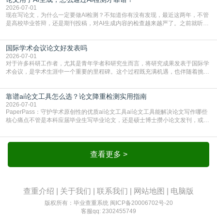
的内容里，有多少是AI生成的，防的是过
2026-07-01
现在写论文，为什么一定要做AI检测？不知道你有没有发现，最近这两年，不管
是高校毕业答辩，还是期刊投稿，对AI生成内容的检查越来越严了。之前就听身
边朋友说，初稿用AI整理了文献综述，没做AI检测就交了学校预审，直接被打回
要求修改，还差点被判定学术不规范，真的太冤了。现在国内多数高校和核心期
国际学术会议论文好发表吗
刊，都已经明确出台了相关规定：如果使用AI生成内容辅助写作，必须明确标
注，未标注的AI生成内容会被认定为不符合学
2026-07-01
对于许多科研工作者，尤其是青年学者和研究生而言，将研究成果发表于国际学
术会议，是学术生涯中一个重要的里程碑。这个过程既充满机遇，也伴随着挑
战。面对不同的会议等级、严格的评审标准和激烈的竞争，不少人心中都会产生
疑问：国际学术会议论文到底好不好发表？其价值和难度究竟如何衡量。本篇
靠谱ai论文工具怎么选？论文降重检测实用指南
AEIC学术交流中心小编就为大家介绍“国际学术会议论文好发表吗”。一、会议论
文发表的相对优势与期刊论文相比，国际会议论文的发
2026-07-01
PaperPass：守护学术原创性的优质ai论文工具ai论文工具能解决论文写作哪些
核心痛点不管是本科应届毕业生写毕业论文，还是硕士博士攒小论文发刊，或是
科研人员整理课题成果，都绕不开重复率核查、内容优化这两大难关。以前全靠
自己逐句读逐句改，熬好几个大夜不说，还经常改不到点上，交上去才发现重复
率超标，再返工太折腾。现在有了成熟的ai论文工具，这些痛点基本都能高效解
决。靠谱的ai论文工具，不止能帮你梳
查看更多 >
查重介绍
|
关于我们
|
联系我们
|
网站地图
|
电脑版
版权所有：毕业查重系统
闽ICP备20006702号-20
客服qq: 2302455749