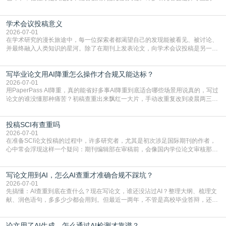
言润色服务，但这并非唯一途径。掌握自我润色的方法与技巧，不仅能提升论文
质量，更能在此过程中深化对学术写作的理解。如何系统、高效地打磨自己的论
学术会议投稿意义
文，使其在语言和学术表达上更符合国际期刊的要求，是每位研究者值得投入学
习的技能。本篇AEIC学术交流中心小编就为大家介
2026-07-01
在学术研究的漫长旅途中，每一位探索者都渴望自己的发现能被看见、被讨论、
并最终融入人类知识的星河。除了在期刊上发表论文，向学术会议投稿是另一个
至关重要且富有活力的环节。它不仅仅是一个提交文稿的动作，更是一扇通往更
广阔学术天地的大门，连接着个体研究与社会网络。本篇AEIC学术交流中心小编
写毕业论文用AI降重怎么操作才合规又能达标？
就为大家介绍“学术会议投稿意义”。一、加速研究成果的传播与反馈学术会议通
常具有周期短、时效性强的特点。相比期刊漫长的
2026-07-01
用PaperPass AI降重，真的能省好多事AI降重到底适合哪些场景用说真的，写过
论文的谁没懂那种痛苦？初稿查重出来飘红一大片，手动改重复改到凌晨两三
点，删了改改了删，重复率还是纹丝不动，截止日期一天天近，整个人都要焦虑
到秃头。这时候靠谱的AI降重真的就是救命稻草，选对工具，半天就能搞定你两
投稿SCI有查重吗
三天都做不完的事。不是所有人都需要用AI降重，但如果你符合下面这些场景，
真的可以试试：初稿写完重复率远超要
2026-07-01
在准备SCI论文投稿的过程中，许多研究者，尤其是初次涉足国际期刊的作者，
心中常会浮现这样一个疑问：期刊编辑部在审稿前，会像国内学位论文审核那
样，先对稿件进行重复率检查吗？这个疑虑关乎学术诚信的底线，也直接影响到
论文的初审通过率。实际上，SCI期刊对重复内容的审查是严谨投稿流程中不可
写论文用到AI，怎么AI查重才准确合规不踩坑？
或缺的一环。本篇AEIC学术交流中心小编就为大家介绍“投稿SCI有查重吗”。
一、查重是标准流程答案是明确的：绝大多数S
2026-07-01
先搞懂：AI查重到底在查什么？现在写论文，谁还没沾过AI？整理大纲、梳理文
献、润色语句，多多少少都会用到。但最近一两年，不管是高校毕业答辩，还是
期刊投稿，对AI生成内容的管控越来越严，只查普通文字重复率已经不够了，必
须加做AI查重。很多人分不清，AI查重和普通查重到底有啥区别？这里说透：普
论文用了AI生成，怎么通过AI检测才靠谱？
通查重查的是你的文字和已公开文献的重复比例，防的是抄袭；AI查重查的是你