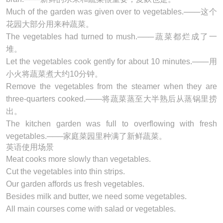
Much of the garden was given over to
vegetables
.───这个
花园大部分用来种蔬菜。
The
vegetables
had turned to mush.───蔬菜都烂成了一
堆。
Let the
vegetables
cook gently for about 10 minutes.───用
小火将蔬菜煮大约10分钟。
Remove the
vegetables
from the steamer when they are
three-quarters cooked.───将蔬菜蒸至大半熟后从蒸锅里捞
出。
The kitchen garden was full to overflowing with fresh
vegetables
.───家庭菜园里种满了新鲜蔬菜。
英语使用场景
Meat cooks more slowly than
vegetables
.
Cut the
vegetables
into thin strips.
Our garden affords us fresh
vegetables
.
Besides milk and butter, we need some
vegetables
.
All main courses come with salad or
vegetables
.