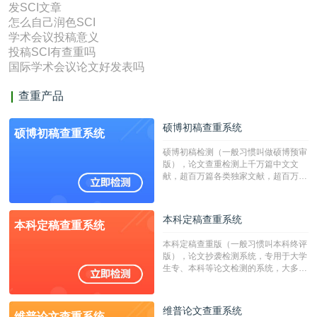
发SCI文章
怎么自己润色SCI
学术会议投稿意义
投稿SCI有查重吗
国际学术会议论文好发表吗
查重产品
硕博初稿查重系统
硕博初稿查重系统
硕博初稿检测（一般习惯叫做硕博预审
版），论文查重检测上千万篇中文文
献，超百万篇各类独家文献，超百万港
澳台地区学术文献过千万篇英文文献资
源，数亿个中英文互联网资源是全国高
校用来检测硕博论文的系统，检测范围
本科定稿查重系统
本科定稿查重系统
广，数据来源真实，检测算法合理!本
系统含有（学术库与源码库）。（限制
本科定稿查重版（一般习惯叫本科终评
字符数30万）
版），论文抄袭检测系统，专用于大学
生专、本科等论文检测的系统，大多数
专、本科院校使用此检测系统。（限制
字符数6万）
维普论文查重系统
维普论文查重系统