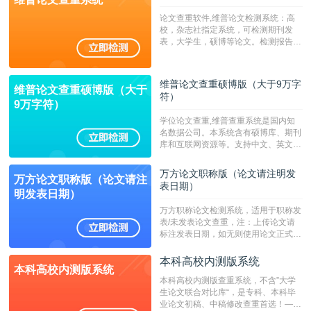
论文查重软件,维普论文检测系统：高
校，杂志社指定系统，可检测期刊发
表，大学生，硕博等论文。检测报告支
持PDF、网页格式，性价比高！--不支
持指定院校！！！
维普论文查重硕博版（大于9万字
维普论文查重硕博版（大于
符）
9万字符）
学位论文查重,维普查重系统是国内知
名数据公司。本系统含有硕博库、期刊
库和互联网资源等。支持中文、英文、
繁体、小语种论文检测，。--不支持指
定院校！！！
万方论文职称版（论文请注明发
万方论文职称版（论文请注
表日期）
明发表日期）
万方职称论文检测系统，适用于职称发
表/未发表论文查重，注：上传论文请
标注发表日期，如无则使用论文正式发
表时间；如未公开发表的，则用论文完
成时间作为发表日期。
本科高校内测版系统
本科高校内测版系统
本科高校内测版查重系统，不含”大学
生论文联合对比库“，是专科、本科毕
业论文初稿、中稿修改查重首选！——