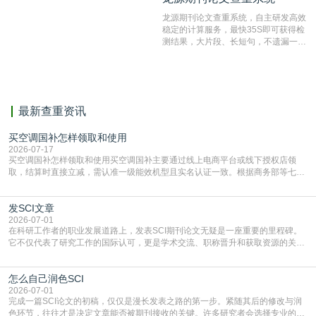
结果和杂志社一致,已发表过的文章检
龙源期刊论文查重系统，自主研发高效
测时注意填写第一作者,才能排除已发
稳定的计算服务，最快35S即可获得检
表文献复制比。（限制字符数1万）
测结果，大片段、长短句，不遗漏一处
相似，区分论文中的正确引用参考文
献。
最新查重资讯
买空调国补怎样领取和使用
2026-07-17
买空调国补怎样领取和使用买空调国补主要通过线上电商平台或线下授权店领
取，结算时直接立减‌，需认准一级能效机型且实名认证一致。根据商务部等七部
门部署的2026年消费品以旧换新政策，全国统一补贴标准，具体操作如下。‌‌‌哪里
能领到补贴首选‌京东APP‌搜索专属口令(如【家电补贴1637】、【国补立省
发SCI文章
4949】等，口令会随活动更新，以页面显示为准)进入补贴专场。淘宝/天猫也可
复制粘贴【8$FKFGgJq
2026-07-01
在科研工作者的职业发展道路上，发表SCI期刊论文无疑是一座重要的里程碑。
它不仅代表了研究工作的国际认可，更是学术交流、职称晋升和获取资源的关键
凭证。然而，对于许多初学者甚至是有经验的研究者来说，这个过程依然充满挑
战与困惑。从选题立意到投稿回应，每一步都需要精心的策略与扎实的工作。本
怎么自己润色SCI
篇AEIC学术交流中心小编就为大家介绍“发SCI文章”。一、精准定位是成功的第
一步发表SCI文章，首要解决的问题是“投
2026-07-01
完成一篇SCI论文的初稿，仅仅是漫长发表之路的第一步。紧随其后的修改与润
色环节，往往才是决定文章能否被期刊接收的关键。许多研究者会选择专业的语