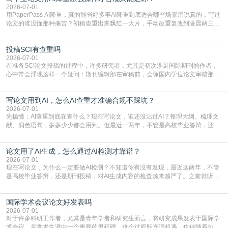
常具有周期短、时效性强的特点。相比期刊漫长的
2026-07-01
用PaperPass AI降重，真的能省好多事AI降重到底适合哪些场景用说真的，写过
论文的谁没懂那种痛苦？初稿查重出来飘红一大片，手动改重复改到凌晨两三
点，删了改改了删，重复率还是纹丝不动，截止日期一天天近，整个人都要焦虑
到秃头。这时候靠谱的AI降重真的就是救命稻草，选对工具，半天就能搞定你两
投稿SCI有查重吗
三天都做不完的事。不是所有人都需要用AI降重，但如果你符合下面这些场景，
真的可以试试：初稿写完重复率远超要
2026-07-01
在准备SCI论文投稿的过程中，许多研究者，尤其是初次涉足国际期刊的作者，
心中常会浮现这样一个疑问：期刊编辑部在审稿前，会像国内学位论文审核那
样，先对稿件进行重复率检查吗？这个疑虑关乎学术诚信的底线，也直接影响到
论文的初审通过率。实际上，SCI期刊对重复内容的审查是严谨投稿流程中不可
写论文用到AI，怎么AI查重才准确合规不踩坑？
或缺的一环。本篇AEIC学术交流中心小编就为大家介绍“投稿SCI有查重吗”。
一、查重是标准流程答案是明确的：绝大多数S
2026-07-01
先搞懂：AI查重到底在查什么？现在写论文，谁还没沾过AI？整理大纲、梳理文
献、润色语句，多多少少都会用到。但最近一两年，不管是高校毕业答辩，还是
期刊投稿，对AI生成内容的管控越来越严，只查普通文字重复率已经不够了，必
须加做AI查重。很多人分不清，AI查重和普通查重到底有啥区别？这里说透：普
论文用了AI生成，怎么通过AI检测才靠谱？
通查重查的是你的文字和已公开文献的重复比例，防的是抄袭；AI查重查的是你
的内容里，有多少是AI生成的，防的是过
2026-07-01
现在写论文，为什么一定要做AI检测？不知道你有没有发现，最近这两年，不管
是高校毕业答辩，还是期刊投稿，对AI生成内容的检查越来越严了。之前就听身
边朋友说，初稿用AI整理了文献综述，没做AI检测就交了学校预审，直接被打回
要求修改，还差点被判定学术不规范，真的太冤了。现在国内多数高校和核心期
国际学术会议论文好发表吗
刊，都已经明确出台了相关规定：如果使用AI生成内容辅助写作，必须明确标
注，未标注的AI生成内容会被认定为不符合学
2026-07-01
对于许多科研工作者，尤其是青年学者和研究生而言，将研究成果发表于国际学
术会议，是学术生涯中一个重要的里程碑。这个过程既充满机遇，也伴随着挑