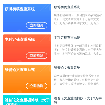
硕博初稿查重系统
硕博初稿查重系统
硕博初稿检测（一般习惯叫做硕博预审
版），论文查重检测上千万篇中文文
献，超百万篇各类独家文献，超百万港
澳台地区学术文献过千万篇英文文献资
源，数亿个中英文互联网资源是全国高
校用来检测硕博论文的系统，检测范围
本科定稿查重系统
本科定稿查重系统
广，数据来源真实，检测算法合理!本
系统含有（学术库与源码库）。（限制
本科定稿查重版（一般习惯叫本科终评
字符数30万）
版），论文抄袭检测系统，专用于大学
生专、本科等论文检测的系统，大多数
专、本科院校使用此检测系统。（限制
字符数6万）
维普论文查重系统
维普论文查重系统
论文查重软件,维普论文检测系统：高
校，杂志社指定系统，可检测期刊发
表，大学生，硕博等论文。检测报告支
持PDF、网页格式，性价比高！--不支
持指定院校！！！
维普论文查重硕博版（大于9万字
维普论文查重硕博版（大于
符）