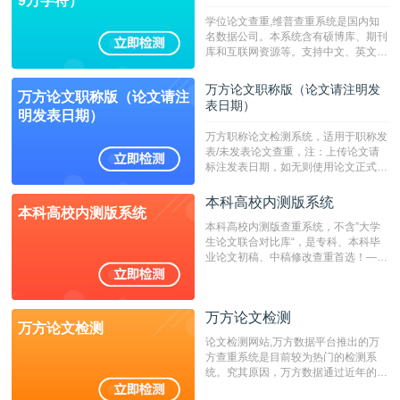
9万字符）
学位论文查重,维普查重系统是国内知
名数据公司。本系统含有硕博库、期刊
库和互联网资源等。支持中文、英文、
繁体、小语种论文检测，。--不支持指
定院校！！！
万方论文职称版（论文请注明发
万方论文职称版（论文请注
表日期）
明发表日期）
万方职称论文检测系统，适用于职称发
表/未发表论文查重，注：上传论文请
标注发表日期，如无则使用论文正式发
表时间；如未公开发表的，则用论文完
成时间作为发表日期。
本科高校内测版系统
本科高校内测版系统
本科高校内测版查重系统，不含”大学
生论文联合对比库“，是专科、本科毕
业论文初稿、中稿修改查重首选！——
不支持验证！！！
万方论文检测
万方论文检测
论文检测网站,万方数据平台推出的万
方查重系统是目前较为热门的检测系
统。究其原因，万方数据通过近年的发
展，在高校中也确立了自己的相应地