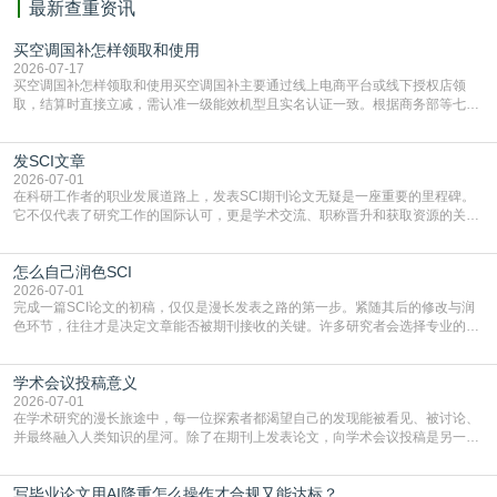
最新查重资讯
买空调国补怎样领取和使用
2026-07-17
买空调国补怎样领取和使用买空调国补主要通过线上电商平台或线下授权店领
取，结算时直接立减‌，需认准一级能效机型且实名认证一致。根据商务部等七部
门部署的2026年消费品以旧换新政策，全国统一补贴标准，具体操作如下。‌‌‌哪里
能领到补贴首选‌京东APP‌搜索专属口令(如【家电补贴1637】、【国补立省
发SCI文章
4949】等，口令会随活动更新，以页面显示为准)进入补贴专场。淘宝/天猫也可
复制粘贴【8$FKFGgJq
2026-07-01
在科研工作者的职业发展道路上，发表SCI期刊论文无疑是一座重要的里程碑。
它不仅代表了研究工作的国际认可，更是学术交流、职称晋升和获取资源的关键
凭证。然而，对于许多初学者甚至是有经验的研究者来说，这个过程依然充满挑
战与困惑。从选题立意到投稿回应，每一步都需要精心的策略与扎实的工作。本
怎么自己润色SCI
篇AEIC学术交流中心小编就为大家介绍“发SCI文章”。一、精准定位是成功的第
一步发表SCI文章，首要解决的问题是“投
2026-07-01
完成一篇SCI论文的初稿，仅仅是漫长发表之路的第一步。紧随其后的修改与润
色环节，往往才是决定文章能否被期刊接收的关键。许多研究者会选择专业的语
言润色服务，但这并非唯一途径。掌握自我润色的方法与技巧，不仅能提升论文
质量，更能在此过程中深化对学术写作的理解。如何系统、高效地打磨自己的论
学术会议投稿意义
文，使其在语言和学术表达上更符合国际期刊的要求，是每位研究者值得投入学
习的技能。本篇AEIC学术交流中心小编就为大家介
2026-07-01
在学术研究的漫长旅途中，每一位探索者都渴望自己的发现能被看见、被讨论、
并最终融入人类知识的星河。除了在期刊上发表论文，向学术会议投稿是另一个
至关重要且富有活力的环节。它不仅仅是一个提交文稿的动作，更是一扇通往更
广阔学术天地的大门，连接着个体研究与社会网络。本篇AEIC学术交流中心小编
写毕业论文用AI降重怎么操作才合规又能达标？
就为大家介绍“学术会议投稿意义”。一、加速研究成果的传播与反馈学术会议通