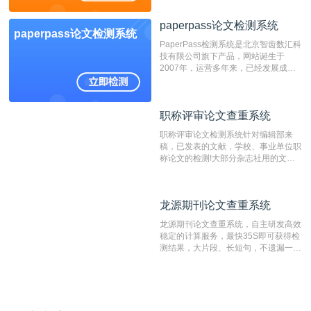
位，特别是部分高校直接将其视为毕业
检测系统，其真实性和权威性无可厚
paperpass论文检测系统
非。其次，相对于知网而言，万方检测
paperpass论文检测系统
费用少，上手容易，是学生初次论文查
PaperPass检测系统是北京智齿数汇科
重的推荐系统。
技有限公司旗下产品，网站诞生于
2007年，运营多年来，已经发展成为
国内可信赖的中文原创性检查和预防剽
窃的在线网站。 系统采用自主研发的
动态指纹越级扫描检测技术，该项技术
职称评审论文查重系统
职称评审论文查重系统
检测速度快、精度高，市场反映良好。
职称评审论文检测系统针对编辑部来
稿，已发表的文献，学校、事业单位职
称论文的检测!大部分杂志社用的文献
抄袭检测系统。可检测抄袭与剽窃、伪
造、篡改、不当署名、一稿多投等学术
不端文献，学术不端论文查重可供期刊
龙源期刊论文查重系统
龙源期刊论文查重系统
编辑部检测来稿和已发表的文献,检测
结果和杂志社一致,已发表过的文章检
龙源期刊论文查重系统，自主研发高效
测时注意填写第一作者,才能排除已发
稳定的计算服务，最快35S即可获得检
表文献复制比。（限制字符数1万）
测结果，大片段、长短句，不遗漏一处
相似，区分论文中的正确引用参考文
献。