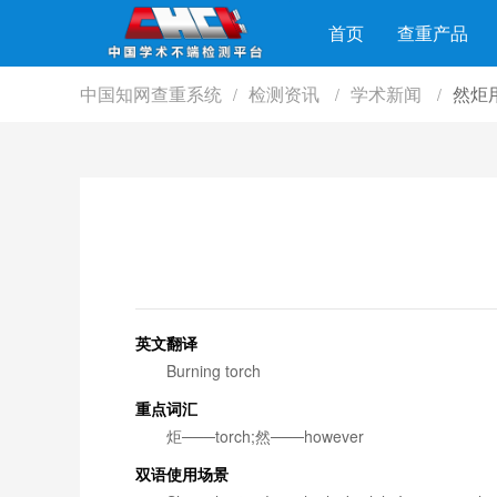
首页
查重产品
中国知网查重系统
检测资讯
学术新闻
然炬
/
/
/
英文翻译
Burning torch
重点词汇
炬───torch;然───however
双语使用场景