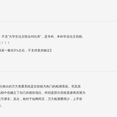
，不含”大学生论文联合对比库“，是专科、本科毕业论文初稿、
证！！！
【误差一般在3%左右，不支持真伪验证】
平台推出的万方查重系统是目前较为热门的检测系统。究其原
高校中也确立了自己的相应地位，特别是部分高校直接将其视为
无可厚非。其次，相对于知网而言，万方检测费用少，上手容
统。