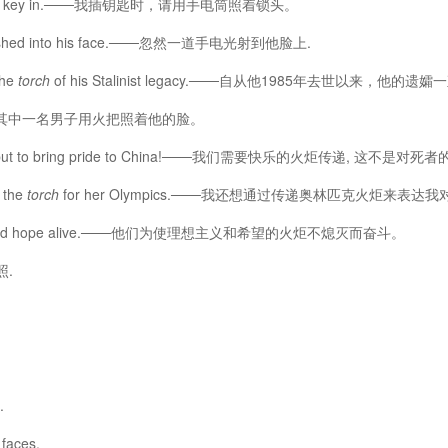
to get the key in.───我插钥匙时，请用手电筒照着锁头。
ashed into his face.───忽然一道手电光射到他脸上.
the
torch
of his Stalinist legacy.───自从他1985年去世以
e.───其中一名男子用火把照着他的脸。
to dead, but to bring pride to China!───我们需要快乐的火炬传递
g the
torch
for her Olympics.───我还想通过传递奥林匹克火炬来表达
sm and hope alive.───他们为使理想主义和希望的火炬不熄灭而奋斗。
照.
.
faces.