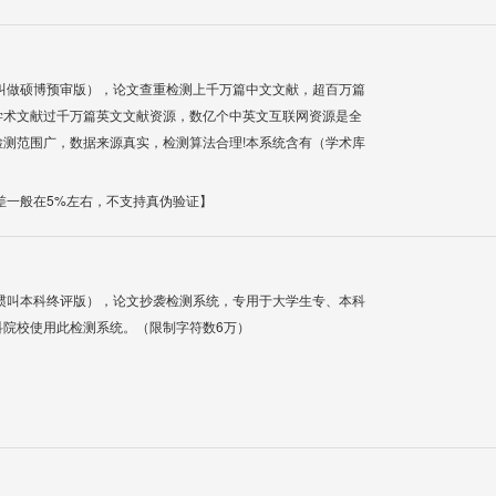
叫做硕博预审版），论文查重检测上千万篇中文文献，超百万篇
学术文献过千万篇英文文献资源，数亿个中英文互联网资源是全
测范围广，数据来源真实，检测算法合理!本系统含有（学术库
差一般在5%左右，不支持真伪验证】
惯叫本科终评版），论文抄袭检测系统，专用于大学生专、本科
科院校使用此检测系统。（限制字符数6万）