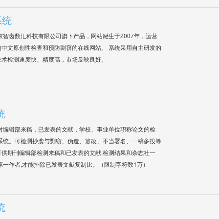
系统
是北京智齿数汇科技有限公司旗下产品，网站诞生于2007年，运营
中文原创性检查和预防剽窃的在线网站。 系统采用自主研发的
技术检测速度快、精度高，市场反映良好。
统
对编辑部来稿，已发表的文献，学校、事业单位职称论文的检
系统。可检测抄袭与剽窃、伪造、篡改、不当署名、一稿多投等
供期刊编辑部检测来稿和已发表的文献,检测结果和杂志社一
第一作者,才能排除已发表文献复制比。（限制字符数1万）
统