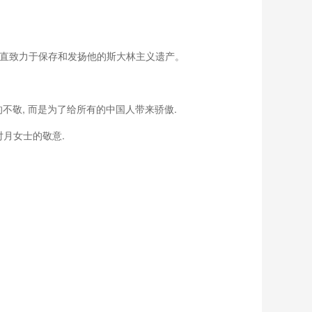
来，他的遗孀一直致力于保存和发扬他的斯大林主义遗产。
, 这不是对死者的不敬, 而是为了给所有的中国人带来骄傲.
我对月女士的敬意.