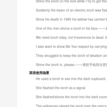
Shine the
torch
on the lock while I try 
Suddenly the beam of an electric
torch
was fl
Since his death in 1985 his widow has carried 
One of the men shone a
torch
in his fac
We need
torch
relay, not irreverence 
I also want to show Ms Yue respect by carryin
They struggled to keep the
torch
of ideali
Shine the
torch
in, please.───请把手电筒往里
英语使用场景
He used a
torch
to see into the dark cupboard.
She flashed the
torch
as a signal.
She flashed/shone the
torch
into the dark room
The policeman played his
torch
over the men's 