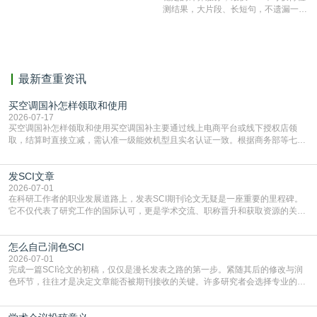
表文献复制比。（限制字符数1万）
测结果，大片段、长短句，不遗漏一处
相似，区分论文中的正确引用参考文
献。
最新查重资讯
买空调国补怎样领取和使用
2026-07-17
买空调国补怎样领取和使用买空调国补主要通过线上电商平台或线下授权店领
取，结算时直接立减‌，需认准一级能效机型且实名认证一致。根据商务部等七部
门部署的2026年消费品以旧换新政策，全国统一补贴标准，具体操作如下。‌‌‌哪里
能领到补贴首选‌京东APP‌搜索专属口令(如【家电补贴1637】、【国补立省
发SCI文章
4949】等，口令会随活动更新，以页面显示为准)进入补贴专场。淘宝/天猫也可
复制粘贴【8$FKFGgJq
2026-07-01
在科研工作者的职业发展道路上，发表SCI期刊论文无疑是一座重要的里程碑。
它不仅代表了研究工作的国际认可，更是学术交流、职称晋升和获取资源的关键
凭证。然而，对于许多初学者甚至是有经验的研究者来说，这个过程依然充满挑
战与困惑。从选题立意到投稿回应，每一步都需要精心的策略与扎实的工作。本
怎么自己润色SCI
篇AEIC学术交流中心小编就为大家介绍“发SCI文章”。一、精准定位是成功的第
一步发表SCI文章，首要解决的问题是“投
2026-07-01
完成一篇SCI论文的初稿，仅仅是漫长发表之路的第一步。紧随其后的修改与润
色环节，往往才是决定文章能否被期刊接收的关键。许多研究者会选择专业的语
言润色服务，但这并非唯一途径。掌握自我润色的方法与技巧，不仅能提升论文
质量，更能在此过程中深化对学术写作的理解。如何系统、高效地打磨自己的论