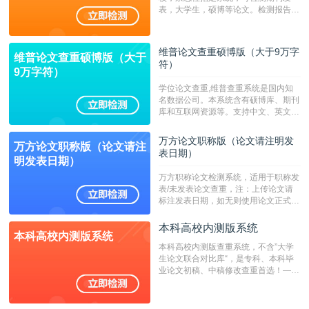
表，大学生，硕博等论文。检测报告支
持PDF、网页格式，性价比高！--不支
持指定院校！！！
维普论文查重硕博版（大于9万字
维普论文查重硕博版（大于
符）
9万字符）
学位论文查重,维普查重系统是国内知
名数据公司。本系统含有硕博库、期刊
库和互联网资源等。支持中文、英文、
繁体、小语种论文检测，。--不支持指
定院校！！！
万方论文职称版（论文请注明发
万方论文职称版（论文请注
表日期）
明发表日期）
万方职称论文检测系统，适用于职称发
表/未发表论文查重，注：上传论文请
标注发表日期，如无则使用论文正式发
表时间；如未公开发表的，则用论文完
成时间作为发表日期。
本科高校内测版系统
本科高校内测版系统
本科高校内测版查重系统，不含”大学
生论文联合对比库“，是专科、本科毕
业论文初稿、中稿修改查重首选！——
不支持验证！！！