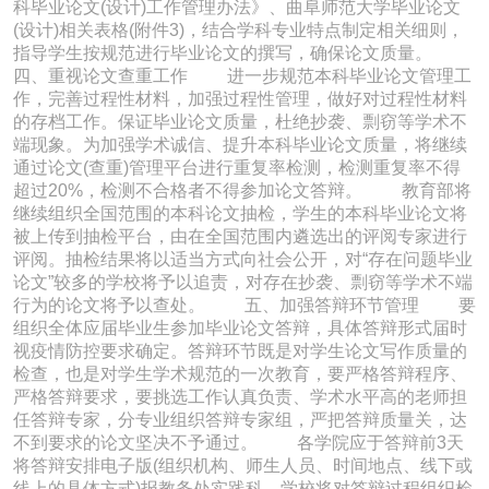
科毕业论文(设计)工作管理办法》、曲阜师范大学毕业论文
(设计)相关表格(附件3)，结合学科专业特点制定相关细则，
指导学生按规范进行毕业论文的撰写，确保论文质量。
四、重视论文查重工作 进一步规范本科毕业论文管理工
作，完善过程性材料，加强过程性管理，做好对过程性材料
的存档工作。保证毕业论文质量，杜绝抄袭、剽窃等学术不
端现象。为加强学术诚信、提升本科毕业论文质量，将继续
通过论文(查重)管理平台进行重复率检测，检测重复率不得
超过20%，检测不合格者不得参加论文答辩。 教育部将
继续组织全国范围的本科论文抽检，学生的本科毕业论文将
被上传到抽检平台，由在全国范围内遴选出的评阅专家进行
评阅。抽检结果将以适当方式向社会公开，对“存在问题毕业
论文”较多的学校将予以追责，对存在抄袭、剽窃等学术不端
行为的论文将予以查处。 五、加强答辩环节管理 要
组织全体应届毕业生参加毕业论文答辩，具体答辩形式届时
视疫情防控要求确定。答辩环节既是对学生论文写作质量的
检查，也是对学生学术规范的一次教育，要严格答辩程序、
严格答辩要求，要挑选工作认真负责、学术水平高的老师担
任答辩专家，分专业组织答辩专家组，严把答辩质量关，达
不到要求的论文坚决不予通过。 各学院应于答辩前3天
将答辩安排电子版(组织机构、师生人员、时间地点、线下或
线上的具体方式)报教务处实践科，学校将对答辩过程组织检