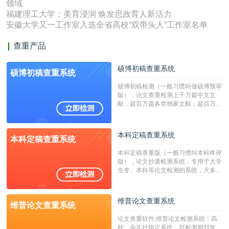
领域
福建理工大学：美育浸润 焕发思政育人新活力
安徽大学又一工作室入选全省高校“双带头人”工作室名单
查重产品
硕博初稿查重系统
硕博初稿查重系统
硕博初稿检测（一般习惯叫做硕博预审
版），论文查重检测上千万篇中文文
献，超百万篇各类独家文献，超百万港
澳台地区学术文献过千万篇英文文献资
源，数亿个中英文互联网资源是全国高
校用来检测硕博论文的系统，检测范围
本科定稿查重系统
本科定稿查重系统
广，数据来源真实，检测算法合理!本
系统含有（学术库与源码库）。（限制
本科定稿查重版（一般习惯叫本科终评
字符数30万）
版），论文抄袭检测系统，专用于大学
生专、本科等论文检测的系统，大多数
专、本科院校使用此检测系统。（限制
字符数6万）
维普论文查重系统
维普论文查重系统
论文查重软件,维普论文检测系统：高
校，杂志社指定系统，可检测期刊发