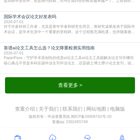
是高校毕业答辩，还是期刊投稿，对AI生成内容的检查越来越严了。之前就听身
边朋友说，初稿用AI整理了文献综述，没做AI检测就交了学校预审，直接被打回
要求修改，还差点被判定学术不规范，真的太冤了。现在国内多数高校和核心期
国际学术会议论文好发表吗
刊，都已经明确出台了相关规定：如果使用AI生成内容辅助写作，必须明确标
注，未标注的AI生成内容会被认定为不符合学
2026-07-01
对于许多科研工作者，尤其是青年学者和研究生而言，将研究成果发表于国际学
术会议，是学术生涯中一个重要的里程碑。这个过程既充满机遇，也伴随着挑
战。面对不同的会议等级、严格的评审标准和激烈的竞争，不少人心中都会产生
疑问：国际学术会议论文到底好不好发表？其价值和难度究竟如何衡量。本篇
靠谱ai论文工具怎么选？论文降重检测实用指南
AEIC学术交流中心小编就为大家介绍“国际学术会议论文好发表吗”。一、会议论
文发表的相对优势与期刊论文相比，国际会议论文的发
2026-07-01
PaperPass：守护学术原创性的优质ai论文工具ai论文工具能解决论文写作哪些
核心痛点不管是本科应届毕业生写毕业论文，还是硕士博士攒小论文发刊，或是
科研人员整理课题成果，都绕不开重复率核查、内容优化这两大难关。以前全靠
自己逐句读逐句改，熬好几个大夜不说，还经常改不到点上，交上去才发现重复
率超标，再返工太折腾。现在有了成熟的ai论文工具，这些痛点基本都能高效解
决。靠谱的ai论文工具，不止能帮你梳
查看更多 >
查重介绍
|
关于我们
|
联系我们
|
网站地图
|
电脑版
版权所有：毕业查重系统
闽ICP备20006702号-20
客服qq: 2302455749