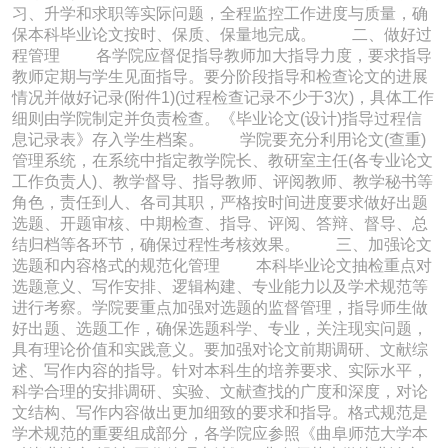
习、升学和求职等实际问题，全程监控工作进度与质量，确
保本科毕业论文按时、保质、保量地完成。 二、做好过
程管理 各学院应督促指导教师加大指导力度，要求指导
教师定期与学生见面指导。要分阶段指导和检查论文的进展
情况并做好记录(附件1)(过程检查记录不少于3次)，具体工作
细则由学院制定并负责检查。《毕业论文(设计)指导过程信
息记录表》存入学生档案。 学院要充分利用论文(查重)
管理系统，在系统中指定教学院长、教研室主任(各专业论文
工作负责人)、教学督导、指导教师、评阅教师、教学秘书等
角色，责任到人、各司其职，严格按时间进度要求做好出题
选题、开题审核、中期检查、指导、评阅、答辩、督导、总
结归档等各环节，确保过程性考核效果。 三、加强论文
选题和内容格式的规范化管理 本科毕业论文抽检重点对
选题意义、写作安排、逻辑构建、专业能力以及学术规范等
进行考察。学院要重点加强对选题的监督管理，指导师生做
好出题、选题工作，确保选题科学、专业，关注现实问题，
具有理论价值和实践意义。要加强对论文前期调研、文献综
述、写作内容的指导。针对本科生的培养要求、实际水平，
科学合理的安排调研、实验、文献查找的广度和深度，对论
文结构、写作内容做出更加细致的要求和指导。格式规范是
学术规范的重要组成部分，各学院应参照《曲阜师范大学本