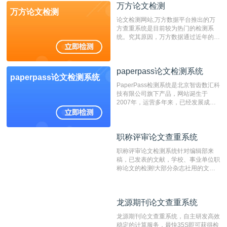
万方论文检测
万方论文检测
论文检测网站,万方数据平台推出的万
方查重系统是目前较为热门的检测系
统。究其原因，万方数据通过近年的发
展，在高校中也确立了自己的相应地
位，特别是部分高校直接将其视为毕业
检测系统，其真实性和权威性无可厚
paperpass论文检测系统
非。其次，相对于知网而言，万方检测
paperpass论文检测系统
费用少，上手容易，是学生初次论文查
PaperPass检测系统是北京智齿数汇科
重的推荐系统。
技有限公司旗下产品，网站诞生于
2007年，运营多年来，已经发展成为
国内可信赖的中文原创性检查和预防剽
窃的在线网站。 系统采用自主研发的
动态指纹越级扫描检测技术，该项技术
职称评审论文查重系统
职称评审论文查重系统
检测速度快、精度高，市场反映良好。
职称评审论文检测系统针对编辑部来
稿，已发表的文献，学校、事业单位职
称论文的检测!大部分杂志社用的文献
抄袭检测系统。可检测抄袭与剽窃、伪
造、篡改、不当署名、一稿多投等学术
不端文献，学术不端论文查重可供期刊
龙源期刊论文查重系统
龙源期刊论文查重系统
编辑部检测来稿和已发表的文献,检测
结果和杂志社一致,已发表过的文章检
龙源期刊论文查重系统，自主研发高效
测时注意填写第一作者,才能排除已发
稳定的计算服务，最快35S即可获得检