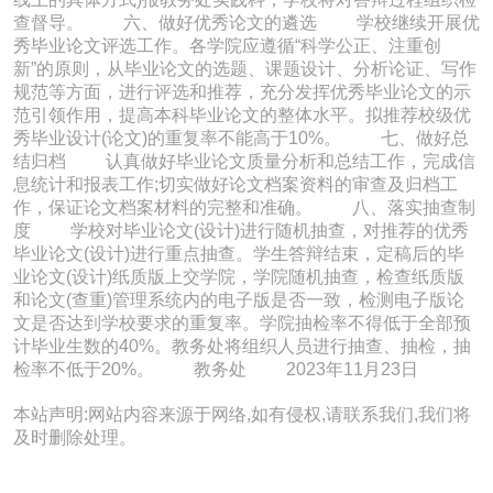
查督导。 六、做好优秀论文的遴选 学校继续开展优
秀毕业论文评选工作。各学院应遵循“科学公正、注重创
新”的原则，从毕业论文的选题、课题设计、分析论证、写作
规范等方面，进行评选和推荐，充分发挥优秀毕业论文的示
范引领作用，提高本科毕业论文的整体水平。拟推荐校级优
秀毕业设计(论文)的重复率不能高于10%。 七、做好总
结归档 认真做好毕业论文质量分析和总结工作，完成信
息统计和报表工作;切实做好论文档案资料的审查及归档工
作，保证论文档案材料的完整和准确。 八、落实抽查制
度 学校对毕业论文(设计)进行随机抽查，对推荐的优秀
毕业论文(设计)进行重点抽查。学生答辩结束，定稿后的毕
业论文(设计)纸质版上交学院，学院随机抽查，检查纸质版
和论文(查重)管理系统内的电子版是否一致，检测电子版论
文是否达到学校要求的重复率。学院抽检率不得低于全部预
计毕业生数的40%。教务处将组织人员进行抽查、抽检，抽
检率不低于20%。 教务处 2023年11月23日
本站声明:网站内容来源于网络,如有侵权,请联系我们,我们将
及时删除处理。