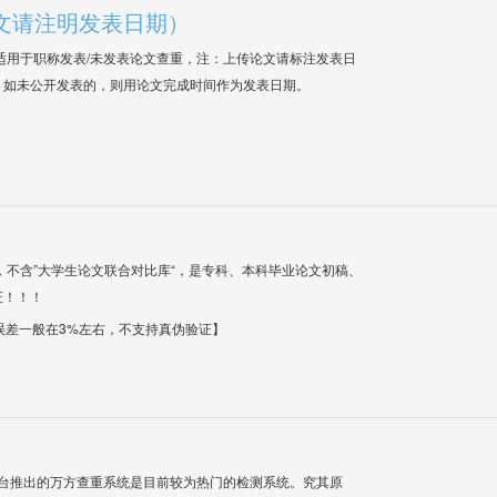
文请注明发表日期）
适用于职称发表/未发表论文查重，注：上传论文请标注发表日
；如未公开发表的，则用论文完成时间作为发表日期。
，不含”大学生论文联合对比库“，是专科、本科毕业论文初稿、
证！！！
【误差一般在3%左右，不支持真伪验证】
平台推出的万方查重系统是目前较为热门的检测系统。究其原