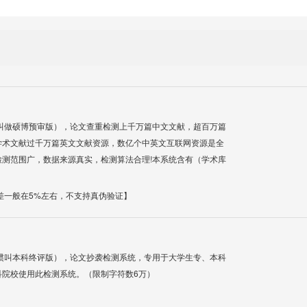
叫做硕博预审版），论文查重检测上千万篇中文文献，超百万篇
学术文献过千万篇英文文献资源，数亿个中英文互联网资源是全
测范围广，数据来源真实，检测算法合理!本系统含有（学术库
差一般在5%左右，不支持真伪验证】
惯叫本科终评版），论文抄袭检测系统，专用于大学生专、本科
科院校使用此检测系统。（限制字符数6万）