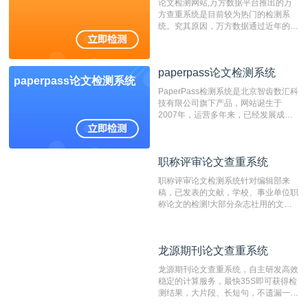
论文检测网站,万方数据平台推出的万
方查重系统是目前较为热门的检测系
统。究其原因，万方数据通过近年的发
展，在高校中也确立了自己的相应地
位，特别是部分高校直接将其视为毕业
检测系统，其真实性和权威性无可厚
paperpass论文检测系统
非。其次，相对于知网而言，万方检测
paperpass论文检测系统
费用少，上手容易，是学生初次论文查
PaperPass检测系统是北京智齿数汇科
重的推荐系统。
技有限公司旗下产品，网站诞生于
2007年，运营多年来，已经发展成为
国内可信赖的中文原创性检查和预防剽
窃的在线网站。 系统采用自主研发的
动态指纹越级扫描检测技术，该项技术
职称评审论文查重系统
职称评审论文查重系统
检测速度快、精度高，市场反映良好。
职称评审论文检测系统针对编辑部来
稿，已发表的文献，学校、事业单位职
称论文的检测!大部分杂志社用的文献
抄袭检测系统。可检测抄袭与剽窃、伪
造、篡改、不当署名、一稿多投等学术
不端文献，学术不端论文查重可供期刊
龙源期刊论文查重系统
龙源期刊论文查重系统
编辑部检测来稿和已发表的文献,检测
结果和杂志社一致,已发表过的文章检
龙源期刊论文查重系统，自主研发高效
测时注意填写第一作者,才能排除已发
稳定的计算服务，最快35S即可获得检
表文献复制比。（限制字符数1万）
测结果，大片段、长短句，不遗漏一处
相似，区分论文中的正确引用参考文