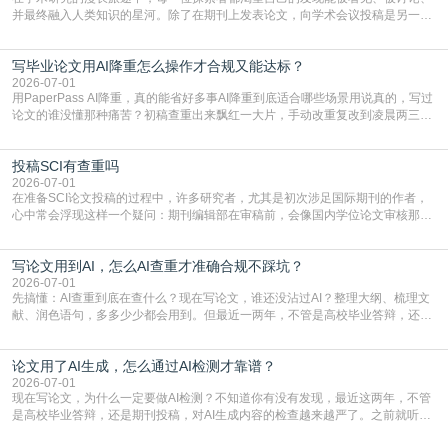
并最终融入人类知识的星河。除了在期刊上发表论文，向学术会议投稿是另一个
至关重要且富有活力的环节。它不仅仅是一个提交文稿的动作，更是一扇通往更
广阔学术天地的大门，连接着个体研究与社会网络。本篇AEIC学术交流中心小编
写毕业论文用AI降重怎么操作才合规又能达标？
就为大家介绍“学术会议投稿意义”。一、加速研究成果的传播与反馈学术会议通
常具有周期短、时效性强的特点。相比期刊漫长的
2026-07-01
用PaperPass AI降重，真的能省好多事AI降重到底适合哪些场景用说真的，写过
论文的谁没懂那种痛苦？初稿查重出来飘红一大片，手动改重复改到凌晨两三
点，删了改改了删，重复率还是纹丝不动，截止日期一天天近，整个人都要焦虑
到秃头。这时候靠谱的AI降重真的就是救命稻草，选对工具，半天就能搞定你两
投稿SCI有查重吗
三天都做不完的事。不是所有人都需要用AI降重，但如果你符合下面这些场景，
真的可以试试：初稿写完重复率远超要
2026-07-01
在准备SCI论文投稿的过程中，许多研究者，尤其是初次涉足国际期刊的作者，
心中常会浮现这样一个疑问：期刊编辑部在审稿前，会像国内学位论文审核那
样，先对稿件进行重复率检查吗？这个疑虑关乎学术诚信的底线，也直接影响到
论文的初审通过率。实际上，SCI期刊对重复内容的审查是严谨投稿流程中不可
写论文用到AI，怎么AI查重才准确合规不踩坑？
或缺的一环。本篇AEIC学术交流中心小编就为大家介绍“投稿SCI有查重吗”。
一、查重是标准流程答案是明确的：绝大多数S
2026-07-01
先搞懂：AI查重到底在查什么？现在写论文，谁还没沾过AI？整理大纲、梳理文
献、润色语句，多多少少都会用到。但最近一两年，不管是高校毕业答辩，还是
期刊投稿，对AI生成内容的管控越来越严，只查普通文字重复率已经不够了，必
须加做AI查重。很多人分不清，AI查重和普通查重到底有啥区别？这里说透：普
论文用了AI生成，怎么通过AI检测才靠谱？
通查重查的是你的文字和已公开文献的重复比例，防的是抄袭；AI查重查的是你
的内容里，有多少是AI生成的，防的是过
2026-07-01
现在写论文，为什么一定要做AI检测？不知道你有没有发现，最近这两年，不管
是高校毕业答辩，还是期刊投稿，对AI生成内容的检查越来越严了。之前就听身
边朋友说，初稿用AI整理了文献综述，没做AI检测就交了学校预审，直接被打回