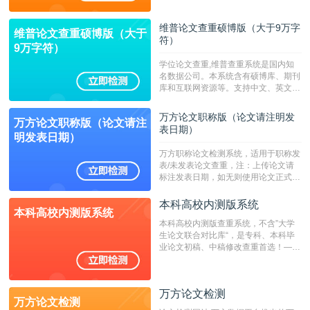
持指定院校！！！
维普论文查重硕博版（大于9万字
维普论文查重硕博版（大于
符）
9万字符）
学位论文查重,维普查重系统是国内知
名数据公司。本系统含有硕博库、期刊
库和互联网资源等。支持中文、英文、
繁体、小语种论文检测，。--不支持指
定院校！！！
万方论文职称版（论文请注明发
万方论文职称版（论文请注
表日期）
明发表日期）
万方职称论文检测系统，适用于职称发
表/未发表论文查重，注：上传论文请
标注发表日期，如无则使用论文正式发
表时间；如未公开发表的，则用论文完
成时间作为发表日期。
本科高校内测版系统
本科高校内测版系统
本科高校内测版查重系统，不含”大学
生论文联合对比库“，是专科、本科毕
业论文初稿、中稿修改查重首选！——
不支持验证！！！
万方论文检测
万方论文检测