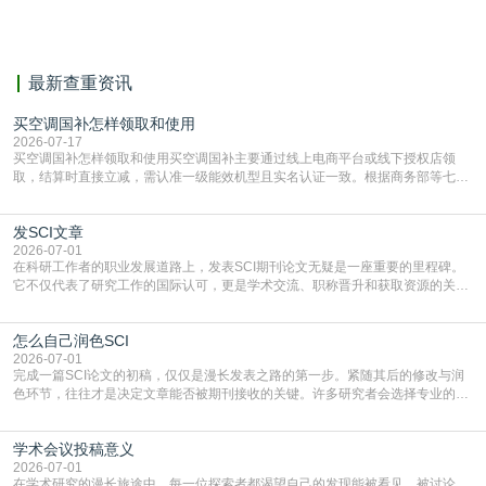
献。
最新查重资讯
买空调国补怎样领取和使用
2026-07-17
买空调国补怎样领取和使用买空调国补主要通过线上电商平台或线下授权店领
取，结算时直接立减‌，需认准一级能效机型且实名认证一致。根据商务部等七部
门部署的2026年消费品以旧换新政策，全国统一补贴标准，具体操作如下。‌‌‌哪里
能领到补贴首选‌京东APP‌搜索专属口令(如【家电补贴1637】、【国补立省
发SCI文章
4949】等，口令会随活动更新，以页面显示为准)进入补贴专场。淘宝/天猫也可
复制粘贴【8$FKFGgJq
2026-07-01
在科研工作者的职业发展道路上，发表SCI期刊论文无疑是一座重要的里程碑。
它不仅代表了研究工作的国际认可，更是学术交流、职称晋升和获取资源的关键
凭证。然而，对于许多初学者甚至是有经验的研究者来说，这个过程依然充满挑
战与困惑。从选题立意到投稿回应，每一步都需要精心的策略与扎实的工作。本
怎么自己润色SCI
篇AEIC学术交流中心小编就为大家介绍“发SCI文章”。一、精准定位是成功的第
一步发表SCI文章，首要解决的问题是“投
2026-07-01
完成一篇SCI论文的初稿，仅仅是漫长发表之路的第一步。紧随其后的修改与润
色环节，往往才是决定文章能否被期刊接收的关键。许多研究者会选择专业的语
言润色服务，但这并非唯一途径。掌握自我润色的方法与技巧，不仅能提升论文
质量，更能在此过程中深化对学术写作的理解。如何系统、高效地打磨自己的论
学术会议投稿意义
文，使其在语言和学术表达上更符合国际期刊的要求，是每位研究者值得投入学
习的技能。本篇AEIC学术交流中心小编就为大家介
2026-07-01
在学术研究的漫长旅途中，每一位探索者都渴望自己的发现能被看见、被讨论、