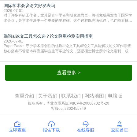
要求修改，还差点被判定学术不规范，真的太冤了。现在国内多数高校和核心期
国际学术会议论文好发表吗
刊，都已经明确出台了相关规定：如果使用AI生成内容辅助写作，必须明确标
注，未标注的AI生成内容会被认定为不符合学
2026-07-01
对于许多科研工作者，尤其是青年学者和研究生而言，将研究成果发表于国际学
术会议，是学术生涯中一个重要的里程碑。这个过程既充满机遇，也伴随着挑
战。面对不同的会议等级、严格的评审标准和激烈的竞争，不少人心中都会产生
疑问：国际学术会议论文到底好不好发表？其价值和难度究竟如何衡量。本篇
靠谱ai论文工具怎么选？论文降重检测实用指南
AEIC学术交流中心小编就为大家介绍“国际学术会议论文好发表吗”。一、会议论
文发表的相对优势与期刊论文相比，国际会议论文的发
2026-07-01
PaperPass：守护学术原创性的优质ai论文工具ai论文工具能解决论文写作哪些
核心痛点不管是本科应届毕业生写毕业论文，还是硕士博士攒小论文发刊，或是
科研人员整理课题成果，都绕不开重复率核查、内容优化这两大难关。以前全靠
自己逐句读逐句改，熬好几个大夜不说，还经常改不到点上，交上去才发现重复
率超标，再返工太折腾。现在有了成熟的ai论文工具，这些痛点基本都能高效解
决。靠谱的ai论文工具，不止能帮你梳
查看更多 >
查重介绍
|
关于我们
|
联系我们
|
网站地图
|
电脑版
版权所有：毕业查重系统
闽ICP备20006702号-20
客服qq: 2302455749
立即查重
报告下载
在线客服
返回首页