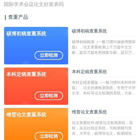
国际学术会议论文好发表吗
查重产品
硕博初稿查重系统
硕博初稿查重系统
硕博初稿检测（一般习惯叫做硕博预审
版），论文查重检测上千万篇中文文
献，超百万篇各类独家文献，超百万港
澳台地区学术文献过千万篇英文文献资
源，数亿个中英文互联网资源是全国高
校用来检测硕博论文的系统，检测范围
本科定稿查重系统
本科定稿查重系统
广，数据来源真实，检测算法合理!本
系统含有（学术库与源码库）。（限制
本科定稿查重版（一般习惯叫本科终评
字符数30万）
版），论文抄袭检测系统，专用于大学
生专、本科等论文检测的系统，大多数
专、本科院校使用此检测系统。（限制
字符数6万）
维普论文查重系统
维普论文查重系统
论文查重软件,维普论文检测系统：高
校，杂志社指定系统，可检测期刊发
表，大学生，硕博等论文。检测报告支
持PDF、网页格式，性价比高！--不支