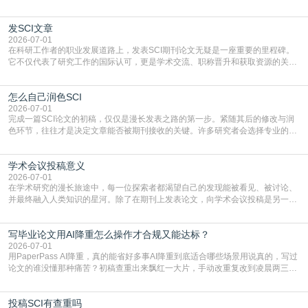
门部署的2026年消费品以旧换新政策，全国统一补贴标准，具体操作如下。‌‌‌哪里
能领到补贴首选‌京东APP‌搜索专属口令(如【家电补贴1637】、【国补立省
发SCI文章
4949】等，口令会随活动更新，以页面显示为准)进入补贴专场。淘宝/天猫也可
复制粘贴【8$FKFGgJq
2026-07-01
在科研工作者的职业发展道路上，发表SCI期刊论文无疑是一座重要的里程碑。
它不仅代表了研究工作的国际认可，更是学术交流、职称晋升和获取资源的关键
凭证。然而，对于许多初学者甚至是有经验的研究者来说，这个过程依然充满挑
战与困惑。从选题立意到投稿回应，每一步都需要精心的策略与扎实的工作。本
怎么自己润色SCI
篇AEIC学术交流中心小编就为大家介绍“发SCI文章”。一、精准定位是成功的第
一步发表SCI文章，首要解决的问题是“投
2026-07-01
完成一篇SCI论文的初稿，仅仅是漫长发表之路的第一步。紧随其后的修改与润
色环节，往往才是决定文章能否被期刊接收的关键。许多研究者会选择专业的语
言润色服务，但这并非唯一途径。掌握自我润色的方法与技巧，不仅能提升论文
质量，更能在此过程中深化对学术写作的理解。如何系统、高效地打磨自己的论
学术会议投稿意义
文，使其在语言和学术表达上更符合国际期刊的要求，是每位研究者值得投入学
习的技能。本篇AEIC学术交流中心小编就为大家介
2026-07-01
在学术研究的漫长旅途中，每一位探索者都渴望自己的发现能被看见、被讨论、
并最终融入人类知识的星河。除了在期刊上发表论文，向学术会议投稿是另一个
至关重要且富有活力的环节。它不仅仅是一个提交文稿的动作，更是一扇通往更
广阔学术天地的大门，连接着个体研究与社会网络。本篇AEIC学术交流中心小编
写毕业论文用AI降重怎么操作才合规又能达标？
就为大家介绍“学术会议投稿意义”。一、加速研究成果的传播与反馈学术会议通
常具有周期短、时效性强的特点。相比期刊漫长的
2026-07-01
用PaperPass AI降重，真的能省好多事AI降重到底适合哪些场景用说真的，写过
论文的谁没懂那种痛苦？初稿查重出来飘红一大片，手动改重复改到凌晨两三
点，删了改改了删，重复率还是纹丝不动，截止日期一天天近，整个人都要焦虑
到秃头。这时候靠谱的AI降重真的就是救命稻草，选对工具，半天就能搞定你两
投稿SCI有查重吗
三天都做不完的事。不是所有人都需要用AI降重，但如果你符合下面这些场景，