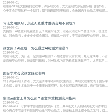
真的可以试试：初稿写完重复率远超要
2026-07-01
在准备SCI论文投稿的过程中，许多研究者，尤其是初次涉足国际期刊的作者，
心中常会浮现这样一个疑问：期刊编辑部在审稿前，会像国内学位论文审核那
样，先对稿件进行重复率检查吗？这个疑虑关乎学术诚信的底线，也直接影响到
论文的初审通过率。实际上，SCI期刊对重复内容的审查是严谨投稿流程中不可
写论文用到AI，怎么AI查重才准确合规不踩坑？
或缺的一环。本篇AEIC学术交流中心小编就为大家介绍“投稿SCI有查重吗”。
一、查重是标准流程答案是明确的：绝大多数S
2026-07-01
先搞懂：AI查重到底在查什么？现在写论文，谁还没沾过AI？整理大纲、梳理文
献、润色语句，多多少少都会用到。但最近一两年，不管是高校毕业答辩，还是
期刊投稿，对AI生成内容的管控越来越严，只查普通文字重复率已经不够了，必
须加做AI查重。很多人分不清，AI查重和普通查重到底有啥区别？这里说透：普
论文用了AI生成，怎么通过AI检测才靠谱？
通查重查的是你的文字和已公开文献的重复比例，防的是抄袭；AI查重查的是你
的内容里，有多少是AI生成的，防的是过
2026-07-01
现在写论文，为什么一定要做AI检测？不知道你有没有发现，最近这两年，不管
是高校毕业答辩，还是期刊投稿，对AI生成内容的检查越来越严了。之前就听身
边朋友说，初稿用AI整理了文献综述，没做AI检测就交了学校预审，直接被打回
要求修改，还差点被判定学术不规范，真的太冤了。现在国内多数高校和核心期
国际学术会议论文好发表吗
刊，都已经明确出台了相关规定：如果使用AI生成内容辅助写作，必须明确标
注，未标注的AI生成内容会被认定为不符合学
2026-07-01
对于许多科研工作者，尤其是青年学者和研究生而言，将研究成果发表于国际学
术会议，是学术生涯中一个重要的里程碑。这个过程既充满机遇，也伴随着挑
战。面对不同的会议等级、严格的评审标准和激烈的竞争，不少人心中都会产生
疑问：国际学术会议论文到底好不好发表？其价值和难度究竟如何衡量。本篇
靠谱ai论文工具怎么选？论文降重检测实用指南
AEIC学术交流中心小编就为大家介绍“国际学术会议论文好发表吗”。一、会议论
文发表的相对优势与期刊论文相比，国际会议论文的发
2026-07-01
PaperPass：守护学术原创性的优质ai论文工具ai论文工具能解决论文写作哪些
核心痛点不管是本科应届毕业生写毕业论文，还是硕士博士攒小论文发刊，或是