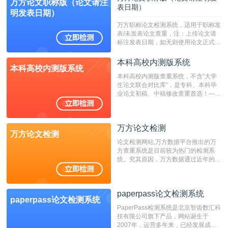
万方论文职称版（论文请注
表日期）
明发表日期）
万方职称论文检测系统，适用于职称发
表/未发表论文查重，注：上传论文请
标注发表日期，如无则使用论文正式发
表时间；如未公开发表的，则用论文完
成时间作为发表日期。
本科高校内测版系统
本科高校内测版系统
本科高校内测版查重系统，不含”大学
生论文联合对比库“，是专科、本科毕
业论文初稿、中稿修改查重首选！——
不支持验证！！！
万方论文检测
万方论文检测
论文检测网站,万方数据平台推出的万
方查重系统是目前较为热门的检测系
统。究其原因，万方数据通过近年的发
展，在高校中也确立了自己的相应地
位，特别是部分高校直接将其视为毕业
检测系统，其真实性和权威性无可厚
paperpass论文检测系统
非。其次，相对于知网而言，万方检测
paperpass论文检测系统
费用少，上手容易，是学生初次论文查
PaperPass检测系统是北京智齿数汇科
重的推荐系统。
技有限公司旗下产品，网站诞生于
2007年，运营多年来，已经发展成为