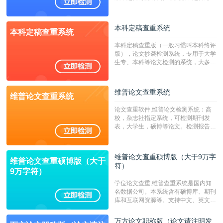
澳台地区学术文献过千万篇英文文献资
源，数亿个中英文互联网资源是全国高
校用来检测硕博论文的系统，检测范围
本科定稿查重系统
本科定稿查重系统
广，数据来源真实，检测算法合理!本
系统含有（学术库与源码库）。（限制
本科定稿查重版（一般习惯叫本科终评
字符数30万）
版），论文抄袭检测系统，专用于大学
生专、本科等论文检测的系统，大多数
专、本科院校使用此检测系统。（限制
字符数6万）
维普论文查重系统
维普论文查重系统
论文查重软件,维普论文检测系统：高
校，杂志社指定系统，可检测期刊发
表，大学生，硕博等论文。检测报告支
持PDF、网页格式，性价比高！--不支
持指定院校！！！
维普论文查重硕博版（大于9万字
维普论文查重硕博版（大于
符）
9万字符）
学位论文查重,维普查重系统是国内知
名数据公司。本系统含有硕博库、期刊
库和互联网资源等。支持中文、英文、
繁体、小语种论文检测，。--不支持指
定院校！！！
万方论文职称版（论文请注明发