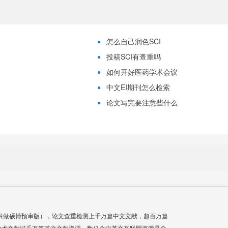
怎么自己润色SCI
投稿SCI有查重吗
如何开好医药学术会议
中文EI期刊怎么检索
论文写完要注意些什么
叫做硕博预审版），论文查重检测上千万篇中文文献，超百万篇
学术文献过千万篇英文文献资源，数亿个中英文互联网资源是全