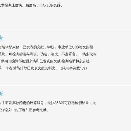
技术检测速度快、精度高，市场反映良好。
统
对编辑部来稿，已发表的文献，学校、事业单位职称论文的检
系统。可检测抄袭与剽窃、伪造、篡改、不当署名、一稿多投等
供期刊编辑部检测来稿和已发表的文献,检测结果和杂志社一
第一作者,才能排除已发表文献复制比。（限制字符数1万）
统
自主研发高效稳定的计算服务，最快35S即可获得检测结果，大
区分论文中的正确引用参考文献。