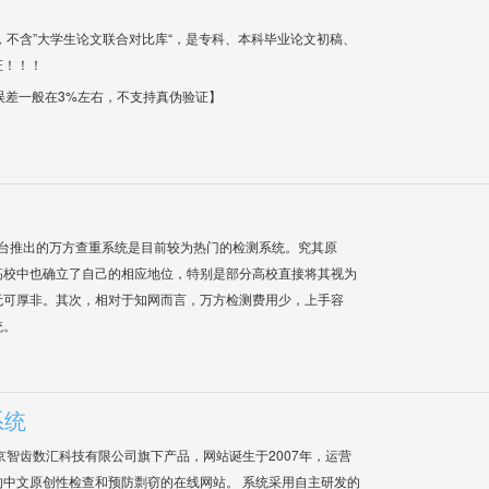
，不含”大学生论文联合对比库“，是专科、本科毕业论文初稿、
证！！！
【误差一般在3%左右，不支持真伪验证】
平台推出的万方查重系统是目前较为热门的检测系统。究其原
高校中也确立了自己的相应地位，特别是部分高校直接将其视为
无可厚非。其次，相对于知网而言，万方检测费用少，上手容
统。
系统
是北京智齿数汇科技有限公司旗下产品，网站诞生于2007年，运营
中文原创性检查和预防剽窃的在线网站。 系统采用自主研发的