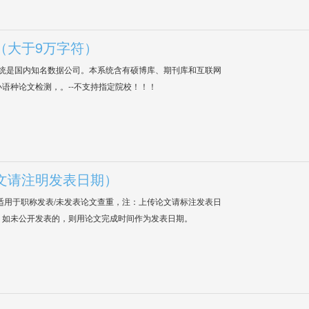
（大于9万字符）
系统是国内知名数据公司。本系统含有硕博库、期刊库和互联网
语种论文检测，。--不支持指定院校！！！
文请注明发表日期）
适用于职称发表/未发表论文查重，注：上传论文请标注发表日
；如未公开发表的，则用论文完成时间作为发表日期。