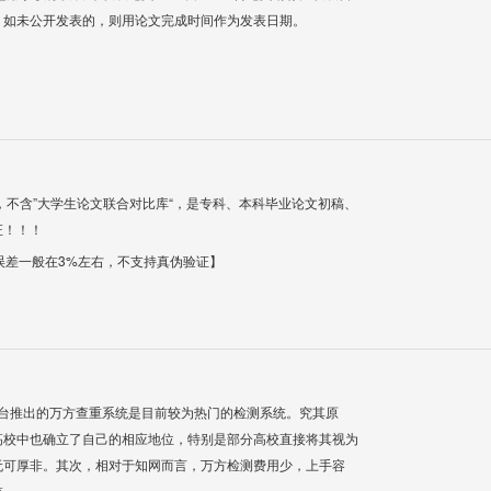
；如未公开发表的，则用论文完成时间作为发表日期。
，不含”大学生论文联合对比库“，是专科、本科毕业论文初稿、
证！！！
【误差一般在3%左右，不支持真伪验证】
平台推出的万方查重系统是目前较为热门的检测系统。究其原
高校中也确立了自己的相应地位，特别是部分高校直接将其视为
无可厚非。其次，相对于知网而言，万方检测费用少，上手容
统。