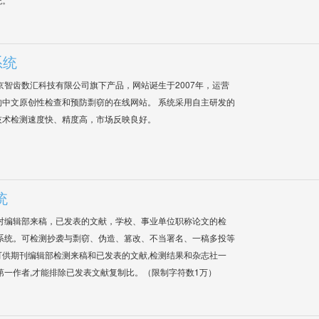
系统
是北京智齿数汇科技有限公司旗下产品，网站诞生于2007年，运营
中文原创性检查和预防剽窃的在线网站。 系统采用自主研发的
技术检测速度快、精度高，市场反映良好。
统
对编辑部来稿，已发表的文献，学校、事业单位职称论文的检
系统。可检测抄袭与剽窃、伪造、篡改、不当署名、一稿多投等
供期刊编辑部检测来稿和已发表的文献,检测结果和杂志社一
第一作者,才能排除已发表文献复制比。（限制字符数1万）