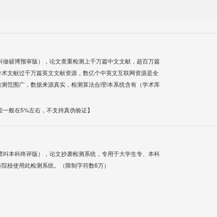
叫做硕博预审版），论文查重检测上千万篇中文文献，超百万篇
学术文献过千万篇英文文献资源，数亿个中英文互联网资源是全
测范围广，数据来源真实，检测算法合理!本系统含有（学术库
差一般在5%左右，不支持真伪验证】
惯叫本科终评版），论文抄袭检测系统，专用于大学生专、本科
科院校使用此检测系统。（限制字符数6万）