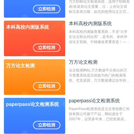
万方职称论文检测系统，适用于职称发
表/未发表论文查重，注：上传论文请
标注发表日期，如无则使用论文正式发
表时间；如未公开发表的，则用论文完
成时间作为发表日期。
本科高校内测版系统
本科高校内测版系统
本科高校内测版查重系统，不含”大学
生论文联合对比库“，是专科、本科毕
业论文初稿、中稿修改查重首选！——
不支持验证！！！
万方论文检测
万方论文检测
论文检测网站,万方数据平台推出的万
方查重系统是目前较为热门的检测系
统。究其原因，万方数据通过近年的发
展，在高校中也确立了自己的相应地
位，特别是部分高校直接将其视为毕业
检测系统，其真实性和权威性无可厚
paperpass论文检测系统
非。其次，相对于知网而言，万方检测
paperpass论文检测系统
费用少，上手容易，是学生初次论文查
PaperPass检测系统是北京智齿数汇科
重的推荐系统。
技有限公司旗下产品，网站诞生于
2007年，运营多年来，已经发展成为
国内可信赖的中文原创性检查和预防剽
窃的在线网站。 系统采用自主研发的