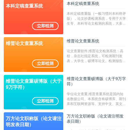
校用来检测硕博论文的系统，检测范围
本科定稿查重系统
本科定稿查重系统
广，数据来源真实，检测算法合理!本
系统含有（学术库与源码库）。（限制
本科定稿查重版（一般习惯叫本科终评
字符数30万）
版），论文抄袭检测系统，专用于大学
生专、本科等论文检测的系统，大多数
专、本科院校使用此检测系统。（限制
字符数6万）
维普论文查重系统
维普论文查重系统
论文查重软件,维普论文检测系统：高
校，杂志社指定系统，可检测期刊发
表，大学生，硕博等论文。检测报告支
持PDF、网页格式，性价比高！--不支
持指定院校！！！
维普论文查重硕博版（大于9万字
维普论文查重硕博版（大于
符）
9万字符）
学位论文查重,维普查重系统是国内知
名数据公司。本系统含有硕博库、期刊
库和互联网资源等。支持中文、英文、
繁体、小语种论文检测，。--不支持指
定院校！！！
万方论文职称版（论文请注明发
万方论文职称版（论文请注
表日期）
明发表日期）