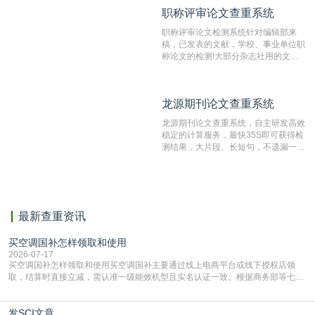
动态指纹越级扫描检测技术，该项技术
职称评审论文查重系统
职称评审论文查重系统
检测速度快、精度高，市场反映良好。
职称评审论文检测系统针对编辑部来
稿，已发表的文献，学校、事业单位职
称论文的检测!大部分杂志社用的文献
抄袭检测系统。可检测抄袭与剽窃、伪
造、篡改、不当署名、一稿多投等学术
不端文献，学术不端论文查重可供期刊
龙源期刊论文查重系统
龙源期刊论文查重系统
编辑部检测来稿和已发表的文献,检测
结果和杂志社一致,已发表过的文章检
龙源期刊论文查重系统，自主研发高效
测时注意填写第一作者,才能排除已发
稳定的计算服务，最快35S即可获得检
表文献复制比。（限制字符数1万）
测结果，大片段、长短句，不遗漏一处
相似，区分论文中的正确引用参考文
献。
最新查重资讯
买空调国补怎样领取和使用
2026-07-17
买空调国补怎样领取和使用买空调国补主要通过线上电商平台或线下授权店领
取，结算时直接立减‌，需认准一级能效机型且实名认证一致。根据商务部等七部
门部署的2026年消费品以旧换新政策，全国统一补贴标准，具体操作如下。‌‌‌哪里
能领到补贴首选‌京东APP‌搜索专属口令(如【家电补贴1637】、【国补立省
发SCI文章
4949】等，口令会随活动更新，以页面显示为准)进入补贴专场。淘宝/天猫也可