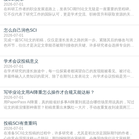
复制粘贴【8$FKFGgJq
2026-07-01
在科研工作者的职业发展道路上，发表SCI期刊论文无疑是一座重要的里程碑。
它不仅代表了研究工作的国际认可，更是学术交流、职称晋升和获取资源的关键
凭证。然而，对于许多初学者甚至是有经验的研究者来说，这个过程依然充满挑
战与困惑。从选题立意到投稿回应，每一步都需要精心的策略与扎实的工作。本
怎么自己润色SCI
篇AEIC学术交流中心小编就为大家介绍“发SCI文章”。一、精准定位是成功的第
一步发表SCI文章，首要解决的问题是“投
2026-07-01
完成一篇SCI论文的初稿，仅仅是漫长发表之路的第一步。紧随其后的修改与润
色环节，往往才是决定文章能否被期刊接收的关键。许多研究者会选择专业的语
言润色服务，但这并非唯一途径。掌握自我润色的方法与技巧，不仅能提升论文
质量，更能在此过程中深化对学术写作的理解。如何系统、高效地打磨自己的论
学术会议投稿意义
文，使其在语言和学术表达上更符合国际期刊的要求，是每位研究者值得投入学
习的技能。本篇AEIC学术交流中心小编就为大家介
2026-07-01
在学术研究的漫长旅途中，每一位探索者都渴望自己的发现能被看见、被讨论、
并最终融入人类知识的星河。除了在期刊上发表论文，向学术会议投稿是另一个
至关重要且富有活力的环节。它不仅仅是一个提交文稿的动作，更是一扇通往更
广阔学术天地的大门，连接着个体研究与社会网络。本篇AEIC学术交流中心小编
写毕业论文用AI降重怎么操作才合规又能达标？
就为大家介绍“学术会议投稿意义”。一、加速研究成果的传播与反馈学术会议通
常具有周期短、时效性强的特点。相比期刊漫长的
2026-07-01
用PaperPass AI降重，真的能省好多事AI降重到底适合哪些场景用说真的，写过
论文的谁没懂那种痛苦？初稿查重出来飘红一大片，手动改重复改到凌晨两三
点，删了改改了删，重复率还是纹丝不动，截止日期一天天近，整个人都要焦虑
到秃头。这时候靠谱的AI降重真的就是救命稻草，选对工具，半天就能搞定你两
投稿SCI有查重吗
三天都做不完的事。不是所有人都需要用AI降重，但如果你符合下面这些场景，
真的可以试试：初稿写完重复率远超要
2026-07-01
在准备SCI论文投稿的过程中，许多研究者，尤其是初次涉足国际期刊的作者，
心中常会浮现这样一个疑问：期刊编辑部在审稿前，会像国内学位论文审核那