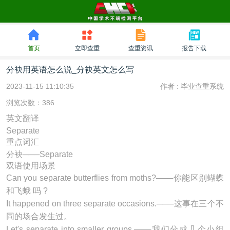
首页
立即查重
查重资讯
报告下载
分袂用英语怎么说_分袂英文怎么写
2023-11-15 11:10:35
作者 :
毕业查重系统
浏览次数：386
英文翻译
Separate
重点词汇
分袂───Separate
双语使用场景
Can you
separate
butterflies from moths?───你能区别蝴蝶
和飞蛾 吗 ?
It happened on three
separate
occasions.───这事在三个不
同的场合发生过。
Let's
separate
into smaller groups.───我们分成几个小组