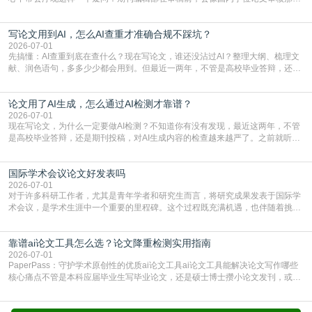
样，先对稿件进行重复率检查吗？这个疑虑关乎学术诚信的底线，也直接影响到
论文的初审通过率。实际上，SCI期刊对重复内容的审查是严谨投稿流程中不可
写论文用到AI，怎么AI查重才准确合规不踩坑？
或缺的一环。本篇AEIC学术交流中心小编就为大家介绍“投稿SCI有查重吗”。
一、查重是标准流程答案是明确的：绝大多数S
2026-07-01
先搞懂：AI查重到底在查什么？现在写论文，谁还没沾过AI？整理大纲、梳理文
献、润色语句，多多少少都会用到。但最近一两年，不管是高校毕业答辩，还是
期刊投稿，对AI生成内容的管控越来越严，只查普通文字重复率已经不够了，必
须加做AI查重。很多人分不清，AI查重和普通查重到底有啥区别？这里说透：普
论文用了AI生成，怎么通过AI检测才靠谱？
通查重查的是你的文字和已公开文献的重复比例，防的是抄袭；AI查重查的是你
的内容里，有多少是AI生成的，防的是过
2026-07-01
现在写论文，为什么一定要做AI检测？不知道你有没有发现，最近这两年，不管
是高校毕业答辩，还是期刊投稿，对AI生成内容的检查越来越严了。之前就听身
边朋友说，初稿用AI整理了文献综述，没做AI检测就交了学校预审，直接被打回
要求修改，还差点被判定学术不规范，真的太冤了。现在国内多数高校和核心期
国际学术会议论文好发表吗
刊，都已经明确出台了相关规定：如果使用AI生成内容辅助写作，必须明确标
注，未标注的AI生成内容会被认定为不符合学
2026-07-01
对于许多科研工作者，尤其是青年学者和研究生而言，将研究成果发表于国际学
术会议，是学术生涯中一个重要的里程碑。这个过程既充满机遇，也伴随着挑
战。面对不同的会议等级、严格的评审标准和激烈的竞争，不少人心中都会产生
疑问：国际学术会议论文到底好不好发表？其价值和难度究竟如何衡量。本篇
靠谱ai论文工具怎么选？论文降重检测实用指南
AEIC学术交流中心小编就为大家介绍“国际学术会议论文好发表吗”。一、会议论
文发表的相对优势与期刊论文相比，国际会议论文的发
2026-07-01
PaperPass：守护学术原创性的优质ai论文工具ai论文工具能解决论文写作哪些
核心痛点不管是本科应届毕业生写毕业论文，还是硕士博士攒小论文发刊，或是
科研人员整理课题成果，都绕不开重复率核查、内容优化这两大难关。以前全靠
自己逐句读逐句改，熬好几个大夜不说，还经常改不到点上，交上去才发现重复