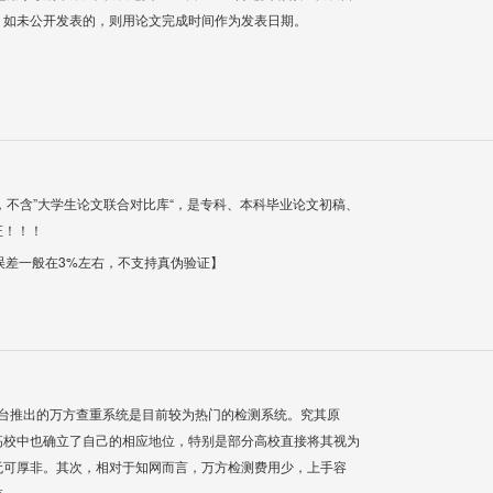
；如未公开发表的，则用论文完成时间作为发表日期。
，不含”大学生论文联合对比库“，是专科、本科毕业论文初稿、
证！！！
【误差一般在3%左右，不支持真伪验证】
平台推出的万方查重系统是目前较为热门的检测系统。究其原
高校中也确立了自己的相应地位，特别是部分高校直接将其视为
无可厚非。其次，相对于知网而言，万方检测费用少，上手容
统。