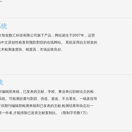
系统
是北京智齿数汇科技有限公司旗下产品，网站诞生于2007年，运营
中文原创性检查和预防剽窃的在线网站。 系统采用自主研发的
技术检测速度快、精度高，市场反映良好。
统
对编辑部来稿，已发表的文献，学校、事业单位职称论文的检
系统。可检测抄袭与剽窃、伪造、篡改、不当署名、一稿多投等
供期刊编辑部检测来稿和已发表的文献,检测结果和杂志社一
第一作者,才能排除已发表文献复制比。（限制字符数1万）