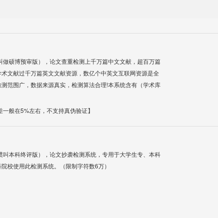
叫做硕博预审版），论文查重检测上千万篇中文文献，超百万篇
学术文献过千万篇英文文献资源，数亿个中英文互联网资源是全
测范围广，数据来源真实，检测算法合理!本系统含有（学术库
差一般在5%左右，不支持真伪验证】
惯叫本科终评版），论文抄袭检测系统，专用于大学生专、本科
科院校使用此检测系统。（限制字符数6万）