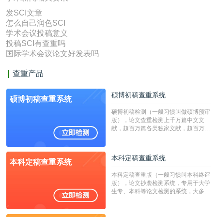
发SCI文章
怎么自己润色SCI
学术会议投稿意义
投稿SCI有查重吗
国际学术会议论文好发表吗
查重产品
硕博初稿查重系统
硕博初稿查重系统
硕博初稿检测（一般习惯叫做硕博预审
版），论文查重检测上千万篇中文文
献，超百万篇各类独家文献，超百万港
澳台地区学术文献过千万篇英文文献资
源，数亿个中英文互联网资源是全国高
校用来检测硕博论文的系统，检测范围
本科定稿查重系统
本科定稿查重系统
广，数据来源真实，检测算法合理!本
系统含有（学术库与源码库）。（限制
本科定稿查重版（一般习惯叫本科终评
字符数30万）
版），论文抄袭检测系统，专用于大学
生专、本科等论文检测的系统，大多数
专、本科院校使用此检测系统。（限制
字符数6万）