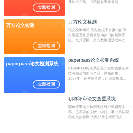
业论文初稿、中稿修改查重首选！——
不支持验证！！！
万方论文检测
万方论文检测
论文检测网站,万方数据平台推出的万
方查重系统是目前较为热门的检测系
统。究其原因，万方数据通过近年的发
展，在高校中也确立了自己的相应地
位，特别是部分高校直接将其视为毕业
检测系统，其真实性和权威性无可厚
paperpass论文检测系统
非。其次，相对于知网而言，万方检测
paperpass论文检测系统
费用少，上手容易，是学生初次论文查
PaperPass检测系统是北京智齿数汇科
重的推荐系统。
技有限公司旗下产品，网站诞生于
2007年，运营多年来，已经发展成为
国内可信赖的中文原创性检查和预防剽
窃的在线网站。 系统采用自主研发的
动态指纹越级扫描检测技术，该项技术
职称评审论文查重系统
职称评审论文查重系统
检测速度快、精度高，市场反映良好。
职称评审论文检测系统针对编辑部来
稿，已发表的文献，学校、事业单位职
称论文的检测!大部分杂志社用的文献
抄袭检测系统。可检测抄袭与剽窃、伪
造、篡改、不当署名、一稿多投等学术
不端文献，学术不端论文查重可供期刊