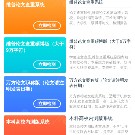
维普论文查重系统
维普论文查重系统
论文查重软件,维普论文检测系统：高
校，杂志社指定系统，可检测期刊发
表，大学生，硕博等论文。检测报告支
持PDF、网页格式，性价比高！--不支
持指定院校！！！
维普论文查重硕博版（大于9万字
维普论文查重硕博版（大于
符）
9万字符）
学位论文查重,维普查重系统是国内知
名数据公司。本系统含有硕博库、期刊
库和互联网资源等。支持中文、英文、
繁体、小语种论文检测，。--不支持指
定院校！！！
万方论文职称版（论文请注明发
万方论文职称版（论文请注
表日期）
明发表日期）
万方职称论文检测系统，适用于职称发
表/未发表论文查重，注：上传论文请
标注发表日期，如无则使用论文正式发
表时间；如未公开发表的，则用论文完
成时间作为发表日期。
本科高校内测版系统
本科高校内测版系统
本科高校内测版查重系统，不含”大学
生论文联合对比库“，是专科、本科毕