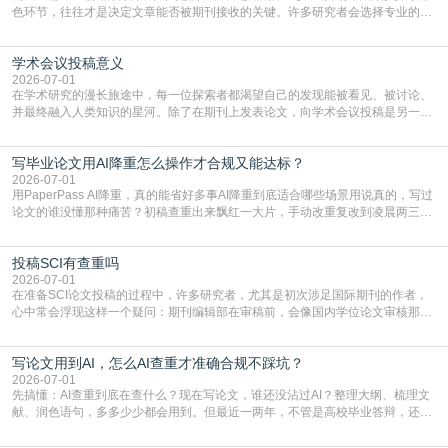
色环节，往往才是决定文章能否被期刊接收的关键。许多研究者会选择专业的语
言润色服务，但这并非唯一途径。掌握自我润色的方法与技巧，不仅能提升论文
质量，更能在此过程中深化对学术写作的理解。如何系统、高效地打磨自己的论
学术会议投稿意义
文，使其在语言和学术表达上更符合国际期刊的要求，是每位研究者值得投入学
习的技能。本篇AEIC学术交流中心小编就为大家介
2026-07-01
在学术研究的漫长旅途中，每一位探索者都渴望自己的发现能被看见、被讨论、
并最终融入人类知识的星河。除了在期刊上发表论文，向学术会议投稿是另一个
至关重要且富有活力的环节。它不仅仅是一个提交文稿的动作，更是一扇通往更
广阔学术天地的大门，连接着个体研究与社会网络。本篇AEIC学术交流中心小编
写毕业论文用AI降重怎么操作才合规又能达标？
就为大家介绍“学术会议投稿意义”。一、加速研究成果的传播与反馈学术会议通
常具有周期短、时效性强的特点。相比期刊漫长的
2026-07-01
用PaperPass AI降重，真的能省好多事AI降重到底适合哪些场景用说真的，写过
论文的谁没懂那种痛苦？初稿查重出来飘红一大片，手动改重复改到凌晨两三
点，删了改改了删，重复率还是纹丝不动，截止日期一天天近，整个人都要焦虑
到秃头。这时候靠谱的AI降重真的就是救命稻草，选对工具，半天就能搞定你两
投稿SCI有查重吗
三天都做不完的事。不是所有人都需要用AI降重，但如果你符合下面这些场景，
真的可以试试：初稿写完重复率远超要
2026-07-01
在准备SCI论文投稿的过程中，许多研究者，尤其是初次涉足国际期刊的作者，
心中常会浮现这样一个疑问：期刊编辑部在审稿前，会像国内学位论文审核那
样，先对稿件进行重复率检查吗？这个疑虑关乎学术诚信的底线，也直接影响到
论文的初审通过率。实际上，SCI期刊对重复内容的审查是严谨投稿流程中不可
写论文用到AI，怎么AI查重才准确合规不踩坑？
或缺的一环。本篇AEIC学术交流中心小编就为大家介绍“投稿SCI有查重吗”。
一、查重是标准流程答案是明确的：绝大多数S
2026-07-01
先搞懂：AI查重到底在查什么？现在写论文，谁还没沾过AI？整理大纲、梳理文
献、润色语句，多多少少都会用到。但最近一两年，不管是高校毕业答辩，还是
期刊投稿，对AI生成内容的管控越来越严，只查普通文字重复率已经不够了，必
须加做AI查重。很多人分不清，AI查重和普通查重到底有啥区别？这里说透：普