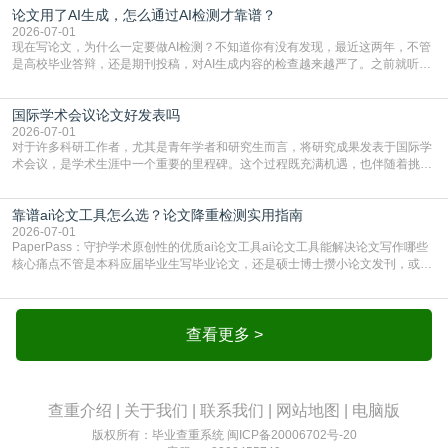
论文用了AI生成，怎么通过AI检测才靠谱？
通查重查的是你的文字和已公开文献的重复比例，防的是抄袭；AI查重查的是你
的内容里，有多少是AI生成的，防的是过
2026-07-01
现在写论文，为什么一定要做AI检测？不知道你有没有发现，最近这两年，不管
是高校毕业答辩，还是期刊投稿，对AI生成内容的检查越来越严了。之前就听身
边朋友说，初稿用AI整理了文献综述，没做AI检测就交了学校预审，直接被打回
要求修改，还差点被判定学术不规范，真的太冤了。现在国内多数高校和核心期
国际学术会议论文好发表吗
刊，都已经明确出台了相关规定：如果使用AI生成内容辅助写作，必须明确标
注，未标注的AI生成内容会被认定为不符合学
2026-07-01
对于许多科研工作者，尤其是青年学者和研究生而言，将研究成果发表于国际学
术会议，是学术生涯中一个重要的里程碑。这个过程既充满机遇，也伴随着挑
战。面对不同的会议等级、严格的评审标准和激烈的竞争，不少人心中都会产生
疑问：国际学术会议论文到底好不好发表？其价值和难度究竟如何衡量。本篇
靠谱ai论文工具怎么选？论文降重检测实用指南
AEIC学术交流中心小编就为大家介绍“国际学术会议论文好发表吗”。一、会议论
文发表的相对优势与期刊论文相比，国际会议论文的发
2026-07-01
PaperPass：守护学术原创性的优质ai论文工具ai论文工具能解决论文写作哪些
核心痛点不管是本科应届毕业生写毕业论文，还是硕士博士攒小论文发刊，或是
科研人员整理课题成果，都绕不开重复率核查、内容优化这两大难关。以前全靠
自己逐句读逐句改，熬好几个大夜不说，还经常改不到点上，交上去才发现重复
率超标，再返工太折腾。现在有了成熟的ai论文工具，这些痛点基本都能高效解
决。靠谱的ai论文工具，不止能帮你梳
查看更多 >
查重介绍
|
关于我们
|
联系我们
|
网站地图
|
电脑版
版权所有：毕业查重系统
闽ICP备20006702号-20