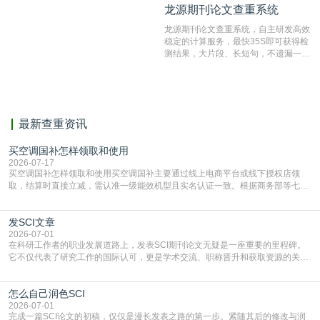
龙源期刊论文查重系统
龙源期刊论文查重系统
编辑部检测来稿和已发表的文献,检测
结果和杂志社一致,已发表过的文章检
龙源期刊论文查重系统，自主研发高效
测时注意填写第一作者,才能排除已发
稳定的计算服务，最快35S即可获得检
表文献复制比。（限制字符数1万）
测结果，大片段、长短句，不遗漏一处
相似，区分论文中的正确引用参考文
献。
最新查重资讯
买空调国补怎样领取和使用
2026-07-17
买空调国补怎样领取和使用买空调国补主要通过线上电商平台或线下授权店领
取，结算时直接立减‌，需认准一级能效机型且实名认证一致。根据商务部等七部
门部署的2026年消费品以旧换新政策，全国统一补贴标准，具体操作如下。‌‌‌哪里
能领到补贴首选‌京东APP‌搜索专属口令(如【家电补贴1637】、【国补立省
发SCI文章
4949】等，口令会随活动更新，以页面显示为准)进入补贴专场。淘宝/天猫也可
复制粘贴【8$FKFGgJq
2026-07-01
在科研工作者的职业发展道路上，发表SCI期刊论文无疑是一座重要的里程碑。
它不仅代表了研究工作的国际认可，更是学术交流、职称晋升和获取资源的关键
凭证。然而，对于许多初学者甚至是有经验的研究者来说，这个过程依然充满挑
战与困惑。从选题立意到投稿回应，每一步都需要精心的策略与扎实的工作。本
怎么自己润色SCI
篇AEIC学术交流中心小编就为大家介绍“发SCI文章”。一、精准定位是成功的第
一步发表SCI文章，首要解决的问题是“投
2026-07-01
完成一篇SCI论文的初稿，仅仅是漫长发表之路的第一步。紧随其后的修改与润