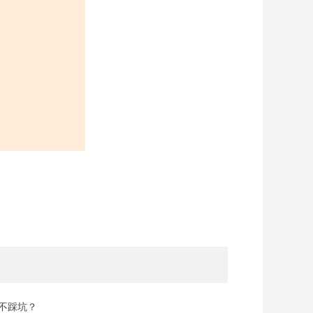
规不踩坑？