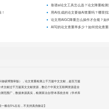
靠谱ai论文工具怎么选？论文降重检测
辑！
用AI生成的论文要做AI查重吗？哪里
论文用AIGC降重怎么操作才合规？如
！
AI写的论文查重率多少？如何优化查重
叫做硕博预审版），论文查重检测上千万篇中文文献，超百万篇
学术文献过千万篇英文文献资源，数亿个中英文互联网资源是全
测范围广，数据来源真实，检测算法合理!本系统含有（学术库
差一般在5%左右，不支持真伪验证】