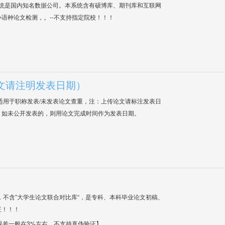
系统是国内知名数据公司。本系统含有硕博库、期刊库和互联网
语种论文检测，。--不支持指定院校！！！
文请注明发表日期）
适用于职称发表/未发表论文查重，注：上传论文请标注发表日
；如未公开发表的，则用论文完成时间作为发表日期。
，不含”大学生论文联合对比库“，是专科、本科毕业论文初稿、
证！！！
【误差一般在3%左右，不支持真伪验证】