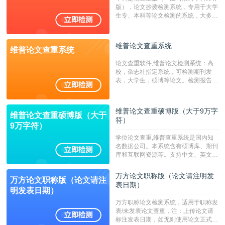
字符数30万）
版），论文抄袭检测系统，专用于大学
生专、本科等论文检测的系统，大多数
专、本科院校使用此检测系统。（限制
字符数6万）
维普论文查重系统
维普论文查重系统
论文查重软件,维普论文检测系统：高
校，杂志社指定系统，可检测期刊发
表，大学生，硕博等论文。检测报告支
持PDF、网页格式，性价比高！--不支
持指定院校！！！
维普论文查重硕博版（大于9万字
维普论文查重硕博版（大于
符）
9万字符）
学位论文查重,维普查重系统是国内知
名数据公司。本系统含有硕博库、期刊
库和互联网资源等。支持中文、英文、
繁体、小语种论文检测，。--不支持指
定院校！！！
万方论文职称版（论文请注明发
万方论文职称版（论文请注
表日期）
明发表日期）
万方职称论文检测系统，适用于职称发
表/未发表论文查重，注：上传论文请
标注发表日期，如无则使用论文正式发