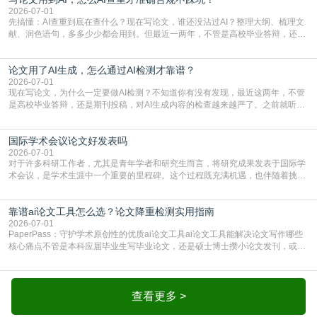
一、查重是标准流程答案是明确的：绝大多数S
2026-07-01
先搞懂：AI查重到底在查什么？现在写论文，谁还没沾过AI？整理大纲、梳理文
献、润色语句，多多少少都会用到。但最近一两年，不管是高校毕业答辩，还是
期刊投稿，对AI生成内容的管控越来越严，只查普通文字重复率已经不够了，必
须加做AI查重。很多人分不清，AI查重和普通查重到底有啥区别？这里说透：普
论文用了AI生成，怎么通过AI检测才靠谱？
通查重查的是你的文字和已公开文献的重复比例，防的是抄袭；AI查重查的是你
的内容里，有多少是AI生成的，防的是过
2026-07-01
现在写论文，为什么一定要做AI检测？不知道你有没有发现，最近这两年，不管
是高校毕业答辩，还是期刊投稿，对AI生成内容的检查越来越严了。之前就听身
边朋友说，初稿用AI整理了文献综述，没做AI检测就交了学校预审，直接被打回
要求修改，还差点被判定学术不规范，真的太冤了。现在国内多数高校和核心期
国际学术会议论文好发表吗
刊，都已经明确出台了相关规定：如果使用AI生成内容辅助写作，必须明确标
注，未标注的AI生成内容会被认定为不符合学
2026-07-01
对于许多科研工作者，尤其是青年学者和研究生而言，将研究成果发表于国际学
术会议，是学术生涯中一个重要的里程碑。这个过程既充满机遇，也伴随着挑
战。面对不同的会议等级、严格的评审标准和激烈的竞争，不少人心中都会产生
疑问：国际学术会议论文到底好不好发表？其价值和难度究竟如何衡量。本篇
靠谱ai论文工具怎么选？论文降重检测实用指南
AEIC学术交流中心小编就为大家介绍“国际学术会议论文好发表吗”。一、会议论
文发表的相对优势与期刊论文相比，国际会议论文的发
2026-07-01
PaperPass：守护学术原创性的优质ai论文工具ai论文工具能解决论文写作哪些
核心痛点不管是本科应届毕业生写毕业论文，还是硕士博士攒小论文发刊，或是
科研人员整理课题成果，都绕不开重复率核查、内容优化这两大难关。以前全靠
自己逐句读逐句改，熬好几个大夜不说，还经常改不到点上，交上去才发现重复
率超标，再返工太折腾。现在有了成熟的ai论文工具，这些痛点基本都能高效解
决。靠谱的ai论文工具，不止能帮你梳
查看更多 >