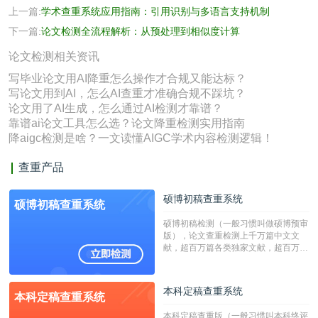
上一篇:
学术查重系统应用指南：引用识别与多语言支持机制​​
下一篇:
论文检测全流程解析：从预处理到相似度计算
论文检测相关资讯
写毕业论文用AI降重怎么操作才合规又能达标？
写论文用到AI，怎么AI查重才准确合规不踩坑？
论文用了AI生成，怎么通过AI检测才靠谱？
靠谱ai论文工具怎么选？论文降重检测实用指南
降aigc检测是啥？一文读懂AIGC学术内容检测逻辑！
查重产品
硕博初稿查重系统
硕博初稿查重系统
硕博初稿检测（一般习惯叫做硕博预审
版），论文查重检测上千万篇中文文
献，超百万篇各类独家文献，超百万港
澳台地区学术文献过千万篇英文文献资
源，数亿个中英文互联网资源是全国高
校用来检测硕博论文的系统，检测范围
本科定稿查重系统
本科定稿查重系统
广，数据来源真实，检测算法合理!本
系统含有（学术库与源码库）。（限制
本科定稿查重版（一般习惯叫本科终评