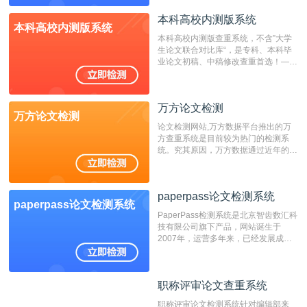
表时间；如未公开发表的，则用论文完
成时间作为发表日期。
本科高校内测版系统
本科高校内测版系统
本科高校内测版查重系统，不含”大学
生论文联合对比库“，是专科、本科毕
业论文初稿、中稿修改查重首选！——
不支持验证！！！
万方论文检测
万方论文检测
论文检测网站,万方数据平台推出的万
方查重系统是目前较为热门的检测系
统。究其原因，万方数据通过近年的发
展，在高校中也确立了自己的相应地
位，特别是部分高校直接将其视为毕业
检测系统，其真实性和权威性无可厚
paperpass论文检测系统
非。其次，相对于知网而言，万方检测
paperpass论文检测系统
费用少，上手容易，是学生初次论文查
PaperPass检测系统是北京智齿数汇科
重的推荐系统。
技有限公司旗下产品，网站诞生于
2007年，运营多年来，已经发展成为
国内可信赖的中文原创性检查和预防剽
窃的在线网站。 系统采用自主研发的
动态指纹越级扫描检测技术，该项技术
职称评审论文查重系统
职称评审论文查重系统
检测速度快、精度高，市场反映良好。
职称评审论文检测系统针对编辑部来