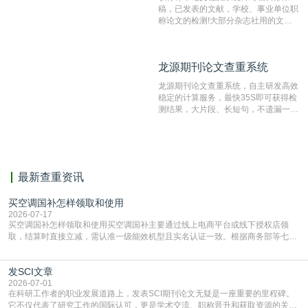
稿，已发表的文献，学校、事业单位职
称论文的检测!大部分杂志社用的文献
抄袭检测系统。可检测抄袭与剽窃、伪
造、篡改、不当署名、一稿多投等学术
不端文献，学术不端论文查重可供期刊
龙源期刊论文查重系统
龙源期刊论文查重系统
编辑部检测来稿和已发表的文献,检测
结果和杂志社一致,已发表过的文章检
龙源期刊论文查重系统，自主研发高效
测时注意填写第一作者,才能排除已发
稳定的计算服务，最快35S即可获得检
表文献复制比。（限制字符数1万）
测结果，大片段、长短句，不遗漏一处
相似，区分论文中的正确引用参考文
献。
最新查重资讯
买空调国补怎样领取和使用
2026-07-17
买空调国补怎样领取和使用买空调国补主要通过线上电商平台或线下授权店领
取，结算时直接立减‌，需认准一级能效机型且实名认证一致。根据商务部等七部
门部署的2026年消费品以旧换新政策，全国统一补贴标准，具体操作如下。‌‌‌哪里
能领到补贴首选‌京东APP‌搜索专属口令(如【家电补贴1637】、【国补立省
发SCI文章
4949】等，口令会随活动更新，以页面显示为准)进入补贴专场。淘宝/天猫也可
复制粘贴【8$FKFGgJq
2026-07-01
在科研工作者的职业发展道路上，发表SCI期刊论文无疑是一座重要的里程碑。
它不仅代表了研究工作的国际认可，更是学术交流、职称晋升和获取资源的关键