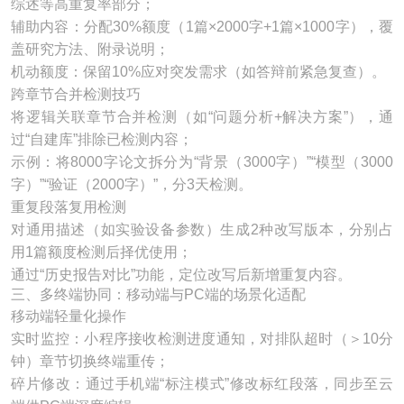
综述等高重复率部分；
辅助内容：分配30%额度（1篇×2000字+1篇×1000字），覆
盖研究方法、附录说明；
机动额度：保留10%应对突发需求（如答辩前紧急复查）。
跨章节合并检测技巧
将逻辑关联章节合并检测（如“问题分析+解决方案”），通
过“自建库”排除已检测内容；
示例：将8000字论文拆分为“背景（3000字）”“模型（3000
字）”“验证（2000字）”，分3天检测。
重复段落复用检测
对通用描述（如实验设备参数）生成2种改写版本，分别占
用1篇额度检测后择优使用；
通过“历史报告对比”功能，定位改写后新增重复内容。
三、多终端协同：移动端与PC端的场景化适配
移动端轻量化操作
实时监控：小程序接收检测进度通知，对排队超时（＞10分
钟）章节切换终端重传；
碎片修改：通过手机端“标注模式”修改标红段落，同步至云