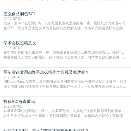
凭证。然而，对于许多初学者甚至是有经验的研究者来说，这个过程依然充满挑
战与困惑。从选题立意到投稿回应，每一步都需要精心的策略与扎实的工作。本
怎么自己润色SCI
篇AEIC学术交流中心小编就为大家介绍“发SCI文章”。一、精准定位是成功的第
一步发表SCI文章，首要解决的问题是“投
2026-07-01
完成一篇SCI论文的初稿，仅仅是漫长发表之路的第一步。紧随其后的修改与润
色环节，往往才是决定文章能否被期刊接收的关键。许多研究者会选择专业的语
言润色服务，但这并非唯一途径。掌握自我润色的方法与技巧，不仅能提升论文
质量，更能在此过程中深化对学术写作的理解。如何系统、高效地打磨自己的论
学术会议投稿意义
文，使其在语言和学术表达上更符合国际期刊的要求，是每位研究者值得投入学
习的技能。本篇AEIC学术交流中心小编就为大家介
2026-07-01
在学术研究的漫长旅途中，每一位探索者都渴望自己的发现能被看见、被讨论、
并最终融入人类知识的星河。除了在期刊上发表论文，向学术会议投稿是另一个
至关重要且富有活力的环节。它不仅仅是一个提交文稿的动作，更是一扇通往更
广阔学术天地的大门，连接着个体研究与社会网络。本篇AEIC学术交流中心小编
写毕业论文用AI降重怎么操作才合规又能达标？
就为大家介绍“学术会议投稿意义”。一、加速研究成果的传播与反馈学术会议通
常具有周期短、时效性强的特点。相比期刊漫长的
2026-07-01
用PaperPass AI降重，真的能省好多事AI降重到底适合哪些场景用说真的，写过
论文的谁没懂那种痛苦？初稿查重出来飘红一大片，手动改重复改到凌晨两三
点，删了改改了删，重复率还是纹丝不动，截止日期一天天近，整个人都要焦虑
到秃头。这时候靠谱的AI降重真的就是救命稻草，选对工具，半天就能搞定你两
投稿SCI有查重吗
三天都做不完的事。不是所有人都需要用AI降重，但如果你符合下面这些场景，
真的可以试试：初稿写完重复率远超要
2026-07-01
在准备SCI论文投稿的过程中，许多研究者，尤其是初次涉足国际期刊的作者，
心中常会浮现这样一个疑问：期刊编辑部在审稿前，会像国内学位论文审核那
样，先对稿件进行重复率检查吗？这个疑虑关乎学术诚信的底线，也直接影响到
论文的初审通过率。实际上，SCI期刊对重复内容的审查是严谨投稿流程中不可
写论文用到AI，怎么AI查重才准确合规不踩坑？
或缺的一环。本篇AEIC学术交流中心小编就为大家介绍“投稿SCI有查重吗”。