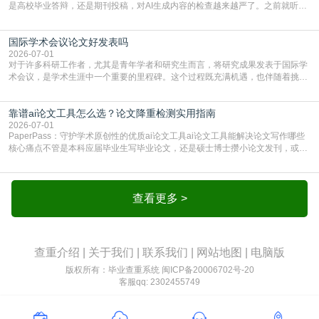
是高校毕业答辩，还是期刊投稿，对AI生成内容的检查越来越严了。之前就听身
边朋友说，初稿用AI整理了文献综述，没做AI检测就交了学校预审，直接被打回
要求修改，还差点被判定学术不规范，真的太冤了。现在国内多数高校和核心期
国际学术会议论文好发表吗
刊，都已经明确出台了相关规定：如果使用AI生成内容辅助写作，必须明确标
注，未标注的AI生成内容会被认定为不符合学
2026-07-01
对于许多科研工作者，尤其是青年学者和研究生而言，将研究成果发表于国际学
术会议，是学术生涯中一个重要的里程碑。这个过程既充满机遇，也伴随着挑
战。面对不同的会议等级、严格的评审标准和激烈的竞争，不少人心中都会产生
疑问：国际学术会议论文到底好不好发表？其价值和难度究竟如何衡量。本篇
靠谱ai论文工具怎么选？论文降重检测实用指南
AEIC学术交流中心小编就为大家介绍“国际学术会议论文好发表吗”。一、会议论
文发表的相对优势与期刊论文相比，国际会议论文的发
2026-07-01
PaperPass：守护学术原创性的优质ai论文工具ai论文工具能解决论文写作哪些
核心痛点不管是本科应届毕业生写毕业论文，还是硕士博士攒小论文发刊，或是
科研人员整理课题成果，都绕不开重复率核查、内容优化这两大难关。以前全靠
自己逐句读逐句改，熬好几个大夜不说，还经常改不到点上，交上去才发现重复
率超标，再返工太折腾。现在有了成熟的ai论文工具，这些痛点基本都能高效解
决。靠谱的ai论文工具，不止能帮你梳
查看更多 >
查重介绍
|
关于我们
|
联系我们
|
网站地图
|
电脑版
版权所有：毕业查重系统
闽ICP备20006702号-20
客服qq: 2302455749