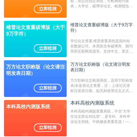
校，杂志社指定系统，可检测期刊发
表，大学生，硕博等论文。检测报告支
持PDF、网页格式，性价比高！--不支
持指定院校！！！
维普论文查重硕博版（大于9万字
维普论文查重硕博版（大于
符）
9万字符）
学位论文查重,维普查重系统是国内知
名数据公司。本系统含有硕博库、期刊
库和互联网资源等。支持中文、英文、
繁体、小语种论文检测，。--不支持指
定院校！！！
万方论文职称版（论文请注明发
万方论文职称版（论文请注
表日期）
明发表日期）
万方职称论文检测系统，适用于职称发
表/未发表论文查重，注：上传论文请
标注发表日期，如无则使用论文正式发
表时间；如未公开发表的，则用论文完
成时间作为发表日期。
本科高校内测版系统
本科高校内测版系统
本科高校内测版查重系统，不含”大学
生论文联合对比库“，是专科、本科毕
业论文初稿、中稿修改查重首选！——
不支持验证！！！