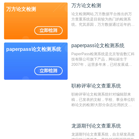
万方论文检测
万方论文检测
论文检测网站,万方数据平台推出的万
方查重系统是目前较为热门的检测系
统。究其原因，万方数据通过近年的发
展，在高校中也确立了自己的相应地
位，特别是部分高校直接将其视为毕业
检测系统，其真实性和权威性无可厚
paperpass论文检测系统
非。其次，相对于知网而言，万方检测
paperpass论文检测系统
费用少，上手容易，是学生初次论文查
PaperPass检测系统是北京智齿数汇科
重的推荐系统。
技有限公司旗下产品，网站诞生于
2007年，运营多年来，已经发展成为
国内可信赖的中文原创性检查和预防剽
窃的在线网站。 系统采用自主研发的
动态指纹越级扫描检测技术，该项技术
职称评审论文查重系统
职称评审论文查重系统
检测速度快、精度高，市场反映良好。
职称评审论文检测系统针对编辑部来
稿，已发表的文献，学校、事业单位职
称论文的检测!大部分杂志社用的文献
抄袭检测系统。可检测抄袭与剽窃、伪
造、篡改、不当署名、一稿多投等学术
不端文献，学术不端论文查重可供期刊
龙源期刊论文查重系统
龙源期刊论文查重系统
编辑部检测来稿和已发表的文献,检测
结果和杂志社一致,已发表过的文章检
龙源期刊论文查重系统，自主研发高效
测时注意填写第一作者,才能排除已发