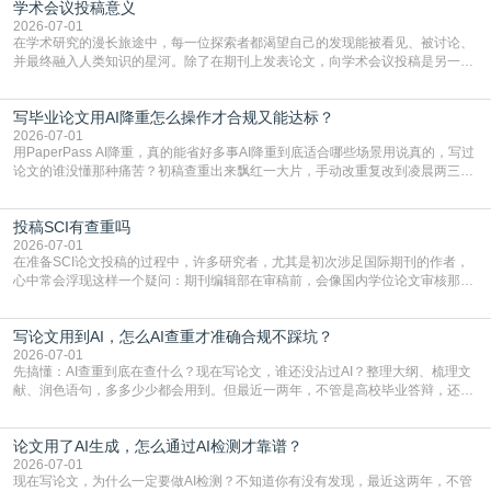
学术会议投稿意义
文，使其在语言和学术表达上更符合国际期刊的要求，是每位研究者值得投入学
习的技能。本篇AEIC学术交流中心小编就为大家介
2026-07-01
在学术研究的漫长旅途中，每一位探索者都渴望自己的发现能被看见、被讨论、
并最终融入人类知识的星河。除了在期刊上发表论文，向学术会议投稿是另一个
至关重要且富有活力的环节。它不仅仅是一个提交文稿的动作，更是一扇通往更
广阔学术天地的大门，连接着个体研究与社会网络。本篇AEIC学术交流中心小编
写毕业论文用AI降重怎么操作才合规又能达标？
就为大家介绍“学术会议投稿意义”。一、加速研究成果的传播与反馈学术会议通
常具有周期短、时效性强的特点。相比期刊漫长的
2026-07-01
用PaperPass AI降重，真的能省好多事AI降重到底适合哪些场景用说真的，写过
论文的谁没懂那种痛苦？初稿查重出来飘红一大片，手动改重复改到凌晨两三
点，删了改改了删，重复率还是纹丝不动，截止日期一天天近，整个人都要焦虑
到秃头。这时候靠谱的AI降重真的就是救命稻草，选对工具，半天就能搞定你两
投稿SCI有查重吗
三天都做不完的事。不是所有人都需要用AI降重，但如果你符合下面这些场景，
真的可以试试：初稿写完重复率远超要
2026-07-01
在准备SCI论文投稿的过程中，许多研究者，尤其是初次涉足国际期刊的作者，
心中常会浮现这样一个疑问：期刊编辑部在审稿前，会像国内学位论文审核那
样，先对稿件进行重复率检查吗？这个疑虑关乎学术诚信的底线，也直接影响到
论文的初审通过率。实际上，SCI期刊对重复内容的审查是严谨投稿流程中不可
写论文用到AI，怎么AI查重才准确合规不踩坑？
或缺的一环。本篇AEIC学术交流中心小编就为大家介绍“投稿SCI有查重吗”。
一、查重是标准流程答案是明确的：绝大多数S
2026-07-01
先搞懂：AI查重到底在查什么？现在写论文，谁还没沾过AI？整理大纲、梳理文
献、润色语句，多多少少都会用到。但最近一两年，不管是高校毕业答辩，还是
期刊投稿，对AI生成内容的管控越来越严，只查普通文字重复率已经不够了，必
须加做AI查重。很多人分不清，AI查重和普通查重到底有啥区别？这里说透：普
论文用了AI生成，怎么通过AI检测才靠谱？
通查重查的是你的文字和已公开文献的重复比例，防的是抄袭；AI查重查的是你
的内容里，有多少是AI生成的，防的是过
2026-07-01
现在写论文，为什么一定要做AI检测？不知道你有没有发现，最近这两年，不管