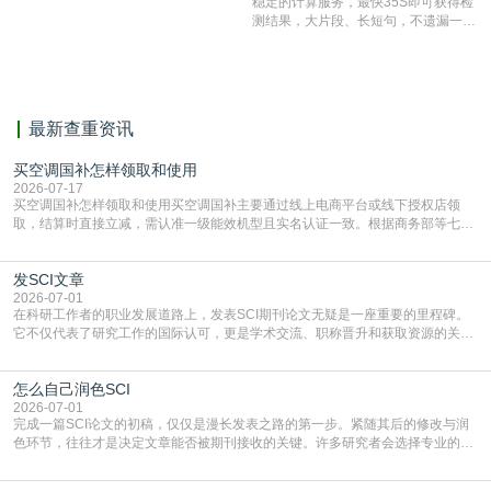
稳定的计算服务，最快35S即可获得检
表文献复制比。（限制字符数1万）
测结果，大片段、长短句，不遗漏一处
相似，区分论文中的正确引用参考文
献。
最新查重资讯
买空调国补怎样领取和使用
2026-07-17
买空调国补怎样领取和使用买空调国补主要通过线上电商平台或线下授权店领
取，结算时直接立减‌，需认准一级能效机型且实名认证一致。根据商务部等七部
门部署的2026年消费品以旧换新政策，全国统一补贴标准，具体操作如下。‌‌‌哪里
能领到补贴首选‌京东APP‌搜索专属口令(如【家电补贴1637】、【国补立省
发SCI文章
4949】等，口令会随活动更新，以页面显示为准)进入补贴专场。淘宝/天猫也可
复制粘贴【8$FKFGgJq
2026-07-01
在科研工作者的职业发展道路上，发表SCI期刊论文无疑是一座重要的里程碑。
它不仅代表了研究工作的国际认可，更是学术交流、职称晋升和获取资源的关键
凭证。然而，对于许多初学者甚至是有经验的研究者来说，这个过程依然充满挑
战与困惑。从选题立意到投稿回应，每一步都需要精心的策略与扎实的工作。本
怎么自己润色SCI
篇AEIC学术交流中心小编就为大家介绍“发SCI文章”。一、精准定位是成功的第
一步发表SCI文章，首要解决的问题是“投
2026-07-01
完成一篇SCI论文的初稿，仅仅是漫长发表之路的第一步。紧随其后的修改与润
色环节，往往才是决定文章能否被期刊接收的关键。许多研究者会选择专业的语
言润色服务，但这并非唯一途径。掌握自我润色的方法与技巧，不仅能提升论文
质量，更能在此过程中深化对学术写作的理解。如何系统、高效地打磨自己的论