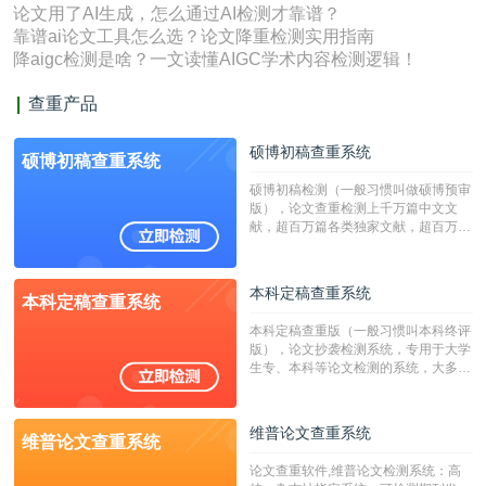
论文用了AI生成，怎么通过AI检测才靠谱？
靠谱ai论文工具怎么选？论文降重检测实用指南
降aigc检测是啥？一文读懂AIGC学术内容检测逻辑！
查重产品
硕博初稿查重系统
硕博初稿查重系统
硕博初稿检测（一般习惯叫做硕博预审
版），论文查重检测上千万篇中文文
献，超百万篇各类独家文献，超百万港
澳台地区学术文献过千万篇英文文献资
源，数亿个中英文互联网资源是全国高
校用来检测硕博论文的系统，检测范围
本科定稿查重系统
本科定稿查重系统
广，数据来源真实，检测算法合理!本
系统含有（学术库与源码库）。（限制
本科定稿查重版（一般习惯叫本科终评
字符数30万）
版），论文抄袭检测系统，专用于大学
生专、本科等论文检测的系统，大多数
专、本科院校使用此检测系统。（限制
字符数6万）
维普论文查重系统
维普论文查重系统
论文查重软件,维普论文检测系统：高