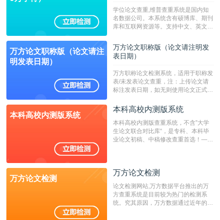
学位论文查重,维普查重系统是国内知
名数据公司。本系统含有硕博库、期刊
库和互联网资源等。支持中文、英文、
繁体、小语种论文检测，。--不支持指
定院校！！！
万方论文职称版（论文请注明发
万方论文职称版（论文请注
表日期）
明发表日期）
万方职称论文检测系统，适用于职称发
表/未发表论文查重，注：上传论文请
标注发表日期，如无则使用论文正式发
表时间；如未公开发表的，则用论文完
成时间作为发表日期。
本科高校内测版系统
本科高校内测版系统
本科高校内测版查重系统，不含”大学
生论文联合对比库“，是专科、本科毕
业论文初稿、中稿修改查重首选！——
不支持验证！！！
万方论文检测
万方论文检测
论文检测网站,万方数据平台推出的万
方查重系统是目前较为热门的检测系
统。究其原因，万方数据通过近年的发
展，在高校中也确立了自己的相应地
位，特别是部分高校直接将其视为毕业