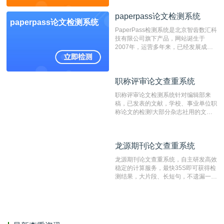
检测系统，其真实性和权威性无可厚
paperpass论文检测系统
非。其次，相对于知网而言，万方检测
paperpass论文检测系统
费用少，上手容易，是学生初次论文查
PaperPass检测系统是北京智齿数汇科
重的推荐系统。
技有限公司旗下产品，网站诞生于
2007年，运营多年来，已经发展成为
国内可信赖的中文原创性检查和预防剽
窃的在线网站。 系统采用自主研发的
动态指纹越级扫描检测技术，该项技术
职称评审论文查重系统
职称评审论文查重系统
检测速度快、精度高，市场反映良好。
职称评审论文检测系统针对编辑部来
稿，已发表的文献，学校、事业单位职
称论文的检测!大部分杂志社用的文献
抄袭检测系统。可检测抄袭与剽窃、伪
造、篡改、不当署名、一稿多投等学术
不端文献，学术不端论文查重可供期刊
龙源期刊论文查重系统
龙源期刊论文查重系统
编辑部检测来稿和已发表的文献,检测
结果和杂志社一致,已发表过的文章检
龙源期刊论文查重系统，自主研发高效
测时注意填写第一作者,才能排除已发
稳定的计算服务，最快35S即可获得检
表文献复制比。（限制字符数1万）
测结果，大片段、长短句，不遗漏一处
相似，区分论文中的正确引用参考文
献。