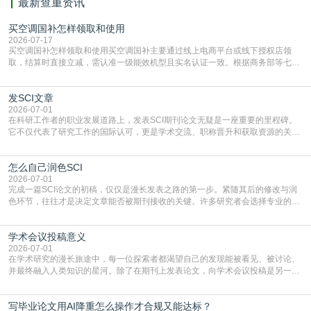
最新查重资讯
买空调国补怎样领取和使用
2026-07-17
买空调国补怎样领取和使用买空调国补主要通过线上电商平台或线下授权店领
取，结算时直接立减‌，需认准一级能效机型且实名认证一致。根据商务部等七部
门部署的2026年消费品以旧换新政策，全国统一补贴标准，具体操作如下。‌‌‌哪里
能领到补贴首选‌京东APP‌搜索专属口令(如【家电补贴1637】、【国补立省
发SCI文章
4949】等，口令会随活动更新，以页面显示为准)进入补贴专场。淘宝/天猫也可
复制粘贴【8$FKFGgJq
2026-07-01
在科研工作者的职业发展道路上，发表SCI期刊论文无疑是一座重要的里程碑。
它不仅代表了研究工作的国际认可，更是学术交流、职称晋升和获取资源的关键
凭证。然而，对于许多初学者甚至是有经验的研究者来说，这个过程依然充满挑
战与困惑。从选题立意到投稿回应，每一步都需要精心的策略与扎实的工作。本
怎么自己润色SCI
篇AEIC学术交流中心小编就为大家介绍“发SCI文章”。一、精准定位是成功的第
一步发表SCI文章，首要解决的问题是“投
2026-07-01
完成一篇SCI论文的初稿，仅仅是漫长发表之路的第一步。紧随其后的修改与润
色环节，往往才是决定文章能否被期刊接收的关键。许多研究者会选择专业的语
言润色服务，但这并非唯一途径。掌握自我润色的方法与技巧，不仅能提升论文
质量，更能在此过程中深化对学术写作的理解。如何系统、高效地打磨自己的论
学术会议投稿意义
文，使其在语言和学术表达上更符合国际期刊的要求，是每位研究者值得投入学
习的技能。本篇AEIC学术交流中心小编就为大家介
2026-07-01
在学术研究的漫长旅途中，每一位探索者都渴望自己的发现能被看见、被讨论、
并最终融入人类知识的星河。除了在期刊上发表论文，向学术会议投稿是另一个
至关重要且富有活力的环节。它不仅仅是一个提交文稿的动作，更是一扇通往更
广阔学术天地的大门，连接着个体研究与社会网络。本篇AEIC学术交流中心小编
写毕业论文用AI降重怎么操作才合规又能达标？
就为大家介绍“学术会议投稿意义”。一、加速研究成果的传播与反馈学术会议通