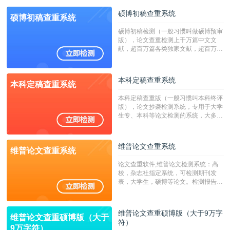
硕博初稿查重系统
硕博初稿查重系统
硕博初稿检测（一般习惯叫做硕博预审
版），论文查重检测上千万篇中文文
献，超百万篇各类独家文献，超百万港
澳台地区学术文献过千万篇英文文献资
源，数亿个中英文互联网资源是全国高
校用来检测硕博论文的系统，检测范围
本科定稿查重系统
本科定稿查重系统
广，数据来源真实，检测算法合理!本
系统含有（学术库与源码库）。（限制
本科定稿查重版（一般习惯叫本科终评
字符数30万）
版），论文抄袭检测系统，专用于大学
生专、本科等论文检测的系统，大多数
专、本科院校使用此检测系统。（限制
字符数6万）
维普论文查重系统
维普论文查重系统
论文查重软件,维普论文检测系统：高
校，杂志社指定系统，可检测期刊发
表，大学生，硕博等论文。检测报告支
持PDF、网页格式，性价比高！--不支
持指定院校！！！
维普论文查重硕博版（大于9万字
维普论文查重硕博版（大于
符）
9万字符）