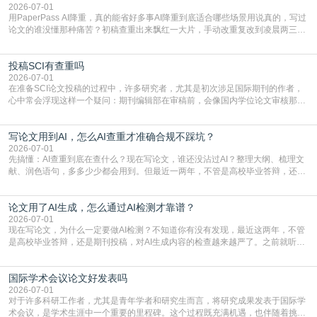
常具有周期短、时效性强的特点。相比期刊漫长的
2026-07-01
用PaperPass AI降重，真的能省好多事AI降重到底适合哪些场景用说真的，写过
论文的谁没懂那种痛苦？初稿查重出来飘红一大片，手动改重复改到凌晨两三
点，删了改改了删，重复率还是纹丝不动，截止日期一天天近，整个人都要焦虑
到秃头。这时候靠谱的AI降重真的就是救命稻草，选对工具，半天就能搞定你两
投稿SCI有查重吗
三天都做不完的事。不是所有人都需要用AI降重，但如果你符合下面这些场景，
真的可以试试：初稿写完重复率远超要
2026-07-01
在准备SCI论文投稿的过程中，许多研究者，尤其是初次涉足国际期刊的作者，
心中常会浮现这样一个疑问：期刊编辑部在审稿前，会像国内学位论文审核那
样，先对稿件进行重复率检查吗？这个疑虑关乎学术诚信的底线，也直接影响到
论文的初审通过率。实际上，SCI期刊对重复内容的审查是严谨投稿流程中不可
写论文用到AI，怎么AI查重才准确合规不踩坑？
或缺的一环。本篇AEIC学术交流中心小编就为大家介绍“投稿SCI有查重吗”。
一、查重是标准流程答案是明确的：绝大多数S
2026-07-01
先搞懂：AI查重到底在查什么？现在写论文，谁还没沾过AI？整理大纲、梳理文
献、润色语句，多多少少都会用到。但最近一两年，不管是高校毕业答辩，还是
期刊投稿，对AI生成内容的管控越来越严，只查普通文字重复率已经不够了，必
须加做AI查重。很多人分不清，AI查重和普通查重到底有啥区别？这里说透：普
论文用了AI生成，怎么通过AI检测才靠谱？
通查重查的是你的文字和已公开文献的重复比例，防的是抄袭；AI查重查的是你
的内容里，有多少是AI生成的，防的是过
2026-07-01
现在写论文，为什么一定要做AI检测？不知道你有没有发现，最近这两年，不管
是高校毕业答辩，还是期刊投稿，对AI生成内容的检查越来越严了。之前就听身
边朋友说，初稿用AI整理了文献综述，没做AI检测就交了学校预审，直接被打回
要求修改，还差点被判定学术不规范，真的太冤了。现在国内多数高校和核心期
国际学术会议论文好发表吗
刊，都已经明确出台了相关规定：如果使用AI生成内容辅助写作，必须明确标
注，未标注的AI生成内容会被认定为不符合学
2026-07-01
对于许多科研工作者，尤其是青年学者和研究生而言，将研究成果发表于国际学
术会议，是学术生涯中一个重要的里程碑。这个过程既充满机遇，也伴随着挑