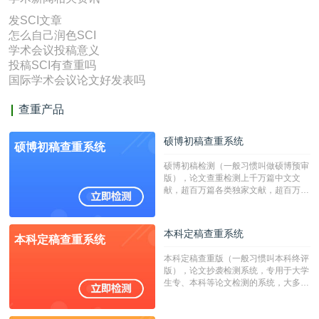
发SCI文章
怎么自己润色SCI
学术会议投稿意义
投稿SCI有查重吗
国际学术会议论文好发表吗
查重产品
硕博初稿查重系统
硕博初稿查重系统
硕博初稿检测（一般习惯叫做硕博预审
版），论文查重检测上千万篇中文文
献，超百万篇各类独家文献，超百万港
澳台地区学术文献过千万篇英文文献资
源，数亿个中英文互联网资源是全国高
校用来检测硕博论文的系统，检测范围
本科定稿查重系统
本科定稿查重系统
广，数据来源真实，检测算法合理!本
系统含有（学术库与源码库）。（限制
本科定稿查重版（一般习惯叫本科终评
字符数30万）
版），论文抄袭检测系统，专用于大学
生专、本科等论文检测的系统，大多数
专、本科院校使用此检测系统。（限制
字符数6万）