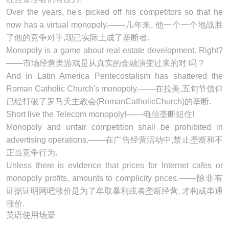
Over the years, he's picked off his competitors so that he
now has a virtual
monopoly
.───几年来, 他一个一个地战胜
了他的竞争对手,现已实际上成了垄断者.
Monopoly is a game about real estate development. Right?
───市场经营类游戏是从真实的金融演变过来的对 吗 ?
And in Latin America Pentecostalism has shattered the
Roman Catholic Church's
monopoly
.───在拉美,五旬节信仰
已经打破了罗马天主教会(RomanCatholicChurch)的垄断.
Short live the Telecom
monopoly
!───电信垄断短住!
Monopoly and unfair competition shall be prohibited in
advertising operations.───在广告经营活动中,禁止垄断和不
正当竞争行为.
Unless there is evidence that prices for Internet cafes or
monopoly
profits, amounts to complicity prices.───除非有
证据证明网吧涨价是为了牟取暴利或者垄断经营, 才构成串通
涨价.
英语使用场景