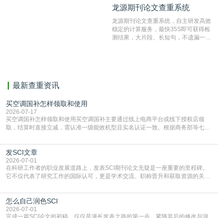
龙源期刊论文查重系统
龙源期刊论文查重系统
编辑部检测来稿和已发表的文献,检测
结果和杂志社一致,已发表过的文章检
龙源期刊论文查重系统，自主研发高效
测时注意填写第一作者,才能排除已发
稳定的计算服务，最快35S即可获得检
表文献复制比。（限制字符数1万）
测结果，大片段、长短句，不遗漏一处
相似，区分论文中的正确引用参考文
献。
最新查重资讯
买空调国补怎样领取和使用
2026-07-17
买空调国补怎样领取和使用买空调国补主要通过线上电商平台或线下授权店领
取，结算时直接立减‌，需认准一级能效机型且实名认证一致。根据商务部等七部
门部署的2026年消费品以旧换新政策，全国统一补贴标准，具体操作如下。‌‌‌哪里
能领到补贴首选‌京东APP‌搜索专属口令(如【家电补贴1637】、【国补立省
发SCI文章
4949】等，口令会随活动更新，以页面显示为准)进入补贴专场。淘宝/天猫也可
复制粘贴【8$FKFGgJq
2026-07-01
在科研工作者的职业发展道路上，发表SCI期刊论文无疑是一座重要的里程碑。
它不仅代表了研究工作的国际认可，更是学术交流、职称晋升和获取资源的关键
凭证。然而，对于许多初学者甚至是有经验的研究者来说，这个过程依然充满挑
战与困惑。从选题立意到投稿回应，每一步都需要精心的策略与扎实的工作。本
怎么自己润色SCI
篇AEIC学术交流中心小编就为大家介绍“发SCI文章”。一、精准定位是成功的第
一步发表SCI文章，首要解决的问题是“投
2026-07-01
完成一篇SCI论文的初稿，仅仅是漫长发表之路的第一步。紧随其后的修改与润