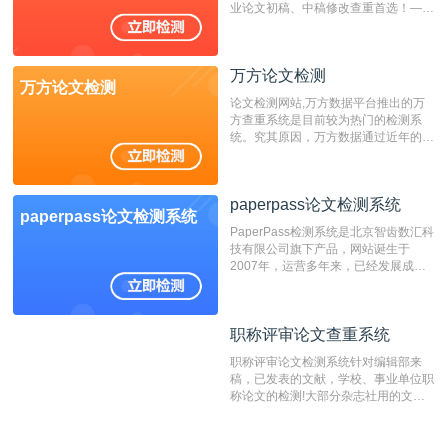
业论文初稿、中稿修改查重首选！——
不支持验证！！！
万方论文检测
万方论文检测
论文检测网站,万方数据平台推出的万
方查重系统是目前较为热门的检测系
统。究其原因，万方数据通过近年的发
展，在高校中也确立了自己的相应地
位，特别是部分高校直接将其视为毕业
检测系统，其真实性和权威性无可厚
paperpass论文检测系统
非。其次，相对于知网而言，万方检测
paperpass论文检测系统
费用少，上手容易，是学生初次论文查
PaperPass检测系统是北京智齿数汇科
重的推荐系统。
技有限公司旗下产品，网站诞生于
2007年，运营多年来，已经发展成为
国内可信赖的中文原创性检查和预防剽
窃的在线网站。 系统采用自主研发的
动态指纹越级扫描检测技术，该项技术
职称评审论文查重系统
职称评审论文查重系统
检测速度快、精度高，市场反映良好。
职称评审论文检测系统针对编辑部来
稿，已发表的文献，学校、事业单位职
称论文的检测!大部分杂志社用的文献
抄袭检测系统。可检测抄袭与剽窃、伪
造、篡改、不当署名、一稿多投等学术
不端文献，学术不端论文查重可供期刊