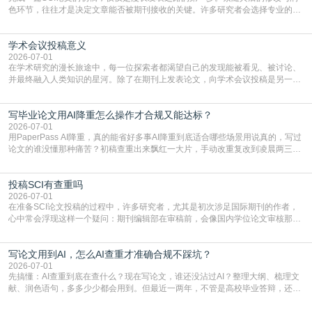
色环节，往往才是决定文章能否被期刊接收的关键。许多研究者会选择专业的语
言润色服务，但这并非唯一途径。掌握自我润色的方法与技巧，不仅能提升论文
质量，更能在此过程中深化对学术写作的理解。如何系统、高效地打磨自己的论
学术会议投稿意义
文，使其在语言和学术表达上更符合国际期刊的要求，是每位研究者值得投入学
习的技能。本篇AEIC学术交流中心小编就为大家介
2026-07-01
在学术研究的漫长旅途中，每一位探索者都渴望自己的发现能被看见、被讨论、
并最终融入人类知识的星河。除了在期刊上发表论文，向学术会议投稿是另一个
至关重要且富有活力的环节。它不仅仅是一个提交文稿的动作，更是一扇通往更
广阔学术天地的大门，连接着个体研究与社会网络。本篇AEIC学术交流中心小编
写毕业论文用AI降重怎么操作才合规又能达标？
就为大家介绍“学术会议投稿意义”。一、加速研究成果的传播与反馈学术会议通
常具有周期短、时效性强的特点。相比期刊漫长的
2026-07-01
用PaperPass AI降重，真的能省好多事AI降重到底适合哪些场景用说真的，写过
论文的谁没懂那种痛苦？初稿查重出来飘红一大片，手动改重复改到凌晨两三
点，删了改改了删，重复率还是纹丝不动，截止日期一天天近，整个人都要焦虑
到秃头。这时候靠谱的AI降重真的就是救命稻草，选对工具，半天就能搞定你两
投稿SCI有查重吗
三天都做不完的事。不是所有人都需要用AI降重，但如果你符合下面这些场景，
真的可以试试：初稿写完重复率远超要
2026-07-01
在准备SCI论文投稿的过程中，许多研究者，尤其是初次涉足国际期刊的作者，
心中常会浮现这样一个疑问：期刊编辑部在审稿前，会像国内学位论文审核那
样，先对稿件进行重复率检查吗？这个疑虑关乎学术诚信的底线，也直接影响到
论文的初审通过率。实际上，SCI期刊对重复内容的审查是严谨投稿流程中不可
写论文用到AI，怎么AI查重才准确合规不踩坑？
或缺的一环。本篇AEIC学术交流中心小编就为大家介绍“投稿SCI有查重吗”。
一、查重是标准流程答案是明确的：绝大多数S
2026-07-01
先搞懂：AI查重到底在查什么？现在写论文，谁还没沾过AI？整理大纲、梳理文
献、润色语句，多多少少都会用到。但最近一两年，不管是高校毕业答辩，还是
期刊投稿，对AI生成内容的管控越来越严，只查普通文字重复率已经不够了，必
须加做AI查重。很多人分不清，AI查重和普通查重到底有啥区别？这里说透：普