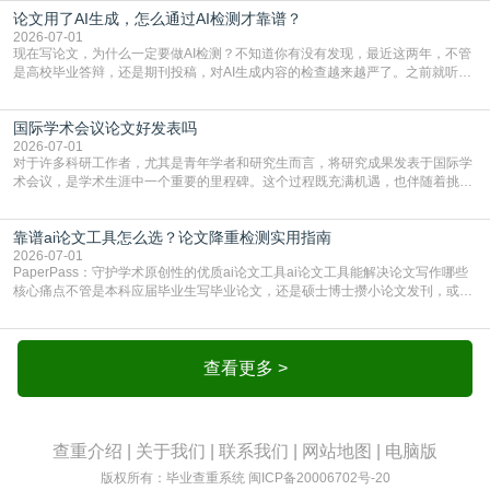
论文用了AI生成，怎么通过AI检测才靠谱？
通查重查的是你的文字和已公开文献的重复比例，防的是抄袭；AI查重查的是你
的内容里，有多少是AI生成的，防的是过
2026-07-01
现在写论文，为什么一定要做AI检测？不知道你有没有发现，最近这两年，不管
是高校毕业答辩，还是期刊投稿，对AI生成内容的检查越来越严了。之前就听身
边朋友说，初稿用AI整理了文献综述，没做AI检测就交了学校预审，直接被打回
要求修改，还差点被判定学术不规范，真的太冤了。现在国内多数高校和核心期
国际学术会议论文好发表吗
刊，都已经明确出台了相关规定：如果使用AI生成内容辅助写作，必须明确标
注，未标注的AI生成内容会被认定为不符合学
2026-07-01
对于许多科研工作者，尤其是青年学者和研究生而言，将研究成果发表于国际学
术会议，是学术生涯中一个重要的里程碑。这个过程既充满机遇，也伴随着挑
战。面对不同的会议等级、严格的评审标准和激烈的竞争，不少人心中都会产生
疑问：国际学术会议论文到底好不好发表？其价值和难度究竟如何衡量。本篇
靠谱ai论文工具怎么选？论文降重检测实用指南
AEIC学术交流中心小编就为大家介绍“国际学术会议论文好发表吗”。一、会议论
文发表的相对优势与期刊论文相比，国际会议论文的发
2026-07-01
PaperPass：守护学术原创性的优质ai论文工具ai论文工具能解决论文写作哪些
核心痛点不管是本科应届毕业生写毕业论文，还是硕士博士攒小论文发刊，或是
科研人员整理课题成果，都绕不开重复率核查、内容优化这两大难关。以前全靠
自己逐句读逐句改，熬好几个大夜不说，还经常改不到点上，交上去才发现重复
率超标，再返工太折腾。现在有了成熟的ai论文工具，这些痛点基本都能高效解
决。靠谱的ai论文工具，不止能帮你梳
查看更多 >
查重介绍
|
关于我们
|
联系我们
|
网站地图
|
电脑版
版权所有：毕业查重系统
闽ICP备20006702号-20