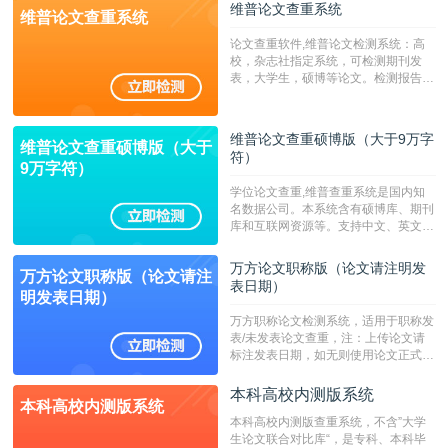
维普论文查重系统
维普论文查重系统
论文查重软件,维普论文检测系统：高
校，杂志社指定系统，可检测期刊发
表，大学生，硕博等论文。检测报告支
持PDF、网页格式，性价比高！--不支
持指定院校！！！
维普论文查重硕博版（大于9万字
维普论文查重硕博版（大于
符）
9万字符）
学位论文查重,维普查重系统是国内知
名数据公司。本系统含有硕博库、期刊
库和互联网资源等。支持中文、英文、
繁体、小语种论文检测，。--不支持指
定院校！！！
万方论文职称版（论文请注明发
万方论文职称版（论文请注
表日期）
明发表日期）
万方职称论文检测系统，适用于职称发
表/未发表论文查重，注：上传论文请
标注发表日期，如无则使用论文正式发
表时间；如未公开发表的，则用论文完
成时间作为发表日期。
本科高校内测版系统
本科高校内测版系统
本科高校内测版查重系统，不含”大学
生论文联合对比库“，是专科、本科毕