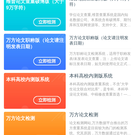
维普论文查重硕博版（大于
符）
9万字符）
学位论文查重,维普查重系统是国内知
名数据公司。本系统含有硕博库、期刊
库和互联网资源等。支持中文、英文、
繁体、小语种论文检测，。--不支持指
定院校！！！
万方论文职称版（论文请注明发
万方论文职称版（论文请注
表日期）
明发表日期）
万方职称论文检测系统，适用于职称发
表/未发表论文查重，注：上传论文请
标注发表日期，如无则使用论文正式发
表时间；如未公开发表的，则用论文完
成时间作为发表日期。
本科高校内测版系统
本科高校内测版系统
本科高校内测版查重系统，不含”大学
生论文联合对比库“，是专科、本科毕
业论文初稿、中稿修改查重首选！——
不支持验证！！！
万方论文检测
万方论文检测
论文检测网站,万方数据平台推出的万
方查重系统是目前较为热门的检测系
统。究其原因，万方数据通过近年的发