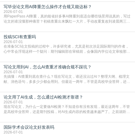
广阔学术天地的大门，连接着个体研究与社会网络。本篇AEIC学术交流中心小编
写毕业论文用AI降重怎么操作才合规又能达标？
就为大家介绍“学术会议投稿意义”。一、加速研究成果的传播与反馈学术会议通
常具有周期短、时效性强的特点。相比期刊漫长的
2026-07-01
用PaperPass AI降重，真的能省好多事AI降重到底适合哪些场景用说真的，写过
论文的谁没懂那种痛苦？初稿查重出来飘红一大片，手动改重复改到凌晨两三
点，删了改改了删，重复率还是纹丝不动，截止日期一天天近，整个人都要焦虑
到秃头。这时候靠谱的AI降重真的就是救命稻草，选对工具，半天就能搞定你两
投稿SCI有查重吗
三天都做不完的事。不是所有人都需要用AI降重，但如果你符合下面这些场景，
真的可以试试：初稿写完重复率远超要
2026-07-01
在准备SCI论文投稿的过程中，许多研究者，尤其是初次涉足国际期刊的作者，
心中常会浮现这样一个疑问：期刊编辑部在审稿前，会像国内学位论文审核那
样，先对稿件进行重复率检查吗？这个疑虑关乎学术诚信的底线，也直接影响到
论文的初审通过率。实际上，SCI期刊对重复内容的审查是严谨投稿流程中不可
写论文用到AI，怎么AI查重才准确合规不踩坑？
或缺的一环。本篇AEIC学术交流中心小编就为大家介绍“投稿SCI有查重吗”。
一、查重是标准流程答案是明确的：绝大多数S
2026-07-01
先搞懂：AI查重到底在查什么？现在写论文，谁还没沾过AI？整理大纲、梳理文
献、润色语句，多多少少都会用到。但最近一两年，不管是高校毕业答辩，还是
期刊投稿，对AI生成内容的管控越来越严，只查普通文字重复率已经不够了，必
须加做AI查重。很多人分不清，AI查重和普通查重到底有啥区别？这里说透：普
论文用了AI生成，怎么通过AI检测才靠谱？
通查重查的是你的文字和已公开文献的重复比例，防的是抄袭；AI查重查的是你
的内容里，有多少是AI生成的，防的是过
2026-07-01
现在写论文，为什么一定要做AI检测？不知道你有没有发现，最近这两年，不管
是高校毕业答辩，还是期刊投稿，对AI生成内容的检查越来越严了。之前就听身
边朋友说，初稿用AI整理了文献综述，没做AI检测就交了学校预审，直接被打回
要求修改，还差点被判定学术不规范，真的太冤了。现在国内多数高校和核心期
国际学术会议论文好发表吗
刊，都已经明确出台了相关规定：如果使用AI生成内容辅助写作，必须明确标
注，未标注的AI生成内容会被认定为不符合学
2026-07-01