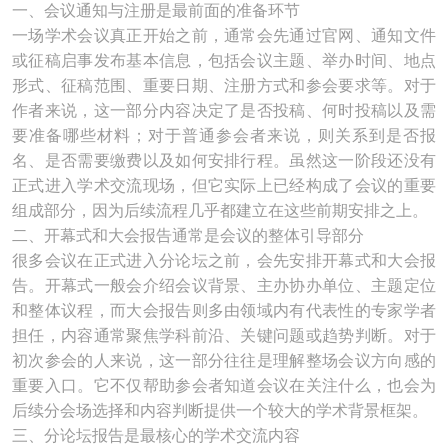
一、会议通知与注册是最前面的准备环节
一场学术会议真正开始之前，通常会先通过官网、通知文件
或征稿启事发布基本信息，包括会议主题、举办时间、地点
形式、征稿范围、重要日期、注册方式和参会要求等。对于
作者来说，这一部分内容决定了是否投稿、何时投稿以及需
要准备哪些材料；对于普通参会者来说，则关系到是否报
名、是否需要缴费以及如何安排行程。虽然这一阶段还没有
正式进入学术交流现场，但它实际上已经构成了会议的重要
组成部分，因为后续流程几乎都建立在这些前期安排之上。
二、开幕式和大会报告通常是会议的整体引导部分
很多会议在正式进入分论坛之前，会先安排开幕式和大会报
告。开幕式一般会介绍会议背景、主办协办单位、主题定位
和整体议程，而大会报告则多由领域内有代表性的专家学者
担任，内容通常聚焦学科前沿、关键问题或趋势判断。对于
初次参会的人来说，这一部分往往是理解整场会议方向感的
重要入口。它不仅帮助参会者知道会议在关注什么，也会为
后续分会场选择和内容判断提供一个较大的学术背景框架。
三、分论坛报告是最核心的学术交流内容