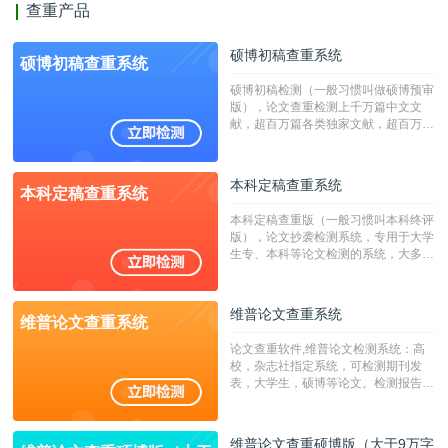
查重产品
硕博初稿查重系统
硕博初稿查重系统
硕博初稿检测（一般习惯叫做硕博预审
版），论文查重检测上千万篇中文文
献，超百万篇各类独家文献，超百万港
澳台地区学术文献过千万篇英文文献资
源，数亿个中英文互联网资源是全国高
校用来检测硕博论文的系统，检测范围
本科定稿查重系统
本科定稿查重系统
广，数据来源真实，检测算法合理!本
系统含有（学术库与源码库）。（限制
本科定稿查重版（一般习惯叫本科终评
字符数30万）
版），论文抄袭检测系统，专用于大学
生专、本科等论文检测的系统，大多数
专、本科院校使用此检测系统。（限制
字符数6万）
维普论文查重系统
维普论文查重系统
论文查重软件,维普论文检测系统：高
校，杂志社指定系统，可检测期刊发
表，大学生，硕博等论文。检测报告支
持PDF、网页格式，性价比高！--不支
持指定院校！！！
维普论文查重硕博版（大于9万字