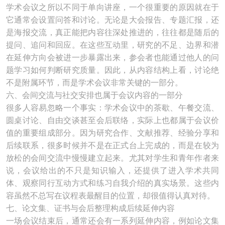
学术会议之所以不同于单向讲座，一个很重要的原因就在于
它通常会设置问答和讨论。无论是大会报告、专题汇报，还
是海报交流，真正能把内容往深处推进的，往往都是随后的
提问、追问和回应。在这些互动里，研究的不足、边界和潜
在延伸方向会被进一步暴露出来，参会者也能通过他人的问
题学习如何判断研究质量。因此，从内容结构上看，讨论绝
不是附属环节，而是学术会议非常关键的一部分。
六、会间交流与社交安排也属于会议内容的一部分
很多人容易忽略一个事实：学术会议中的茶歇、午餐交流、
圆桌讨论、自由交谈甚至会后联络，实际上也都属于会议价
值的重要组成部分。因为研究合作、文献推荐、经验分享和
后续联系，很多时候并不是在正式台上完成的，而是在较为
放松的会间交流中慢慢建立起来。尤其对学生和青年作者来
说，会议给出的不只是知识输入，还提供了进入学术共同
体、观察同行互动方式和练习自我介绍的真实场景。这些内
容虽然不总写在议程表最醒目的位置，却很值得认真对待。
七、论文集、证书与会后整理构成后续延伸内容
一场会议结束后，通常还会有一系列延伸内容，例如论文集