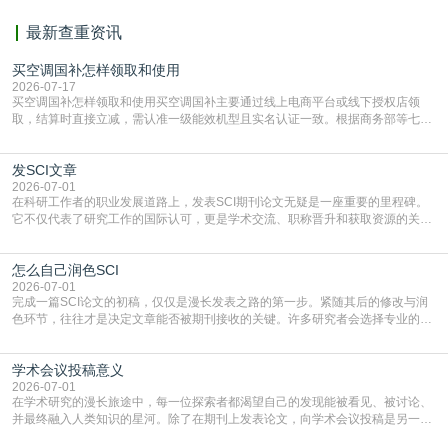
最新查重资讯
买空调国补怎样领取和使用
2026-07-17
买空调国补怎样领取和使用买空调国补主要通过线上电商平台或线下授权店领
取，结算时直接立减‌，需认准一级能效机型且实名认证一致。根据商务部等七部
门部署的2026年消费品以旧换新政策，全国统一补贴标准，具体操作如下。‌‌‌哪里
能领到补贴首选‌京东APP‌搜索专属口令(如【家电补贴1637】、【国补立省
发SCI文章
4949】等，口令会随活动更新，以页面显示为准)进入补贴专场。淘宝/天猫也可
复制粘贴【8$FKFGgJq
2026-07-01
在科研工作者的职业发展道路上，发表SCI期刊论文无疑是一座重要的里程碑。
它不仅代表了研究工作的国际认可，更是学术交流、职称晋升和获取资源的关键
凭证。然而，对于许多初学者甚至是有经验的研究者来说，这个过程依然充满挑
战与困惑。从选题立意到投稿回应，每一步都需要精心的策略与扎实的工作。本
怎么自己润色SCI
篇AEIC学术交流中心小编就为大家介绍“发SCI文章”。一、精准定位是成功的第
一步发表SCI文章，首要解决的问题是“投
2026-07-01
完成一篇SCI论文的初稿，仅仅是漫长发表之路的第一步。紧随其后的修改与润
色环节，往往才是决定文章能否被期刊接收的关键。许多研究者会选择专业的语
言润色服务，但这并非唯一途径。掌握自我润色的方法与技巧，不仅能提升论文
质量，更能在此过程中深化对学术写作的理解。如何系统、高效地打磨自己的论
学术会议投稿意义
文，使其在语言和学术表达上更符合国际期刊的要求，是每位研究者值得投入学
习的技能。本篇AEIC学术交流中心小编就为大家介
2026-07-01
在学术研究的漫长旅途中，每一位探索者都渴望自己的发现能被看见、被讨论、
并最终融入人类知识的星河。除了在期刊上发表论文，向学术会议投稿是另一个
至关重要且富有活力的环节。它不仅仅是一个提交文稿的动作，更是一扇通往更