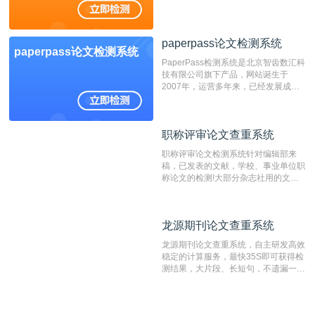
展，在高校中也确立了自己的相应地
位，特别是部分高校直接将其视为毕业
检测系统，其真实性和权威性无可厚
paperpass论文检测系统
非。其次，相对于知网而言，万方检测
paperpass论文检测系统
费用少，上手容易，是学生初次论文查
PaperPass检测系统是北京智齿数汇科
重的推荐系统。
技有限公司旗下产品，网站诞生于
2007年，运营多年来，已经发展成为
国内可信赖的中文原创性检查和预防剽
窃的在线网站。 系统采用自主研发的
动态指纹越级扫描检测技术，该项技术
职称评审论文查重系统
职称评审论文查重系统
检测速度快、精度高，市场反映良好。
职称评审论文检测系统针对编辑部来
稿，已发表的文献，学校、事业单位职
称论文的检测!大部分杂志社用的文献
抄袭检测系统。可检测抄袭与剽窃、伪
造、篡改、不当署名、一稿多投等学术
不端文献，学术不端论文查重可供期刊
龙源期刊论文查重系统
龙源期刊论文查重系统
编辑部检测来稿和已发表的文献,检测
结果和杂志社一致,已发表过的文章检
龙源期刊论文查重系统，自主研发高效
测时注意填写第一作者,才能排除已发
稳定的计算服务，最快35S即可获得检
表文献复制比。（限制字符数1万）
测结果，大片段、长短句，不遗漏一处
相似，区分论文中的正确引用参考文
献。