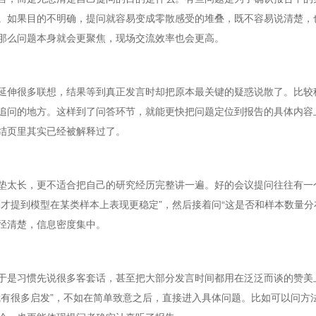
。如果目的不明确，提问就容易变成零散感受的堆叠，既不容易说清楚，
那么问题本身就会更聚焦，现场交流效率也会更高。
延伸很多联想，结果等到真正发言时却把原本最关键的疑惑说散了。比较
追问的地方。这样到了问答环节，就能更快把问题定位到报告的具体内容
结页里其实已经被解释过了。
垫太长，更不适合把自己的研究经历完整讲一遍。好的会议提问往往有一
才提到模型在某类样本上表现更稳定”，然后接着问“这是否和样本数量分
径清楚，信息密度集中。
于是习惯先说很多客套话，甚至把大部分发言时间都用在泛泛而谈的赞美
我有很多启发”，不如在简单致意之后，直接进入具体问题。比如可以问方