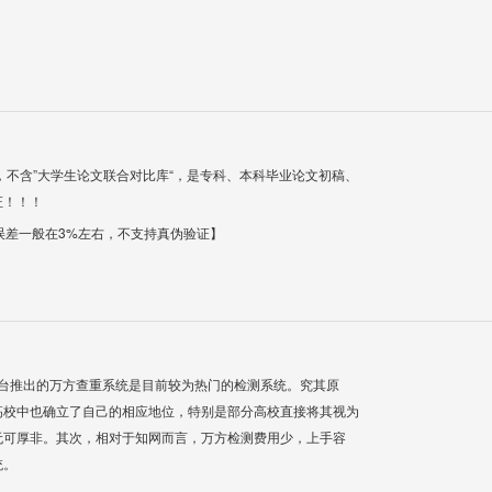
，不含”大学生论文联合对比库“，是专科、本科毕业论文初稿、
证！！！
【误差一般在3%左右，不支持真伪验证】
平台推出的万方查重系统是目前较为热门的检测系统。究其原
高校中也确立了自己的相应地位，特别是部分高校直接将其视为
无可厚非。其次，相对于知网而言，万方检测费用少，上手容
统。