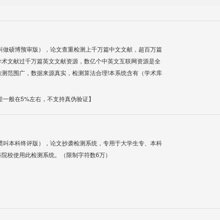
叫做硕博预审版），论文查重检测上千万篇中文文献，超百万篇
学术文献过千万篇英文文献资源，数亿个中英文互联网资源是全
测范围广，数据来源真实，检测算法合理!本系统含有（学术库
差一般在5%左右，不支持真伪验证】
惯叫本科终评版），论文抄袭检测系统，专用于大学生专、本科
科院校使用此检测系统。（限制字符数6万）