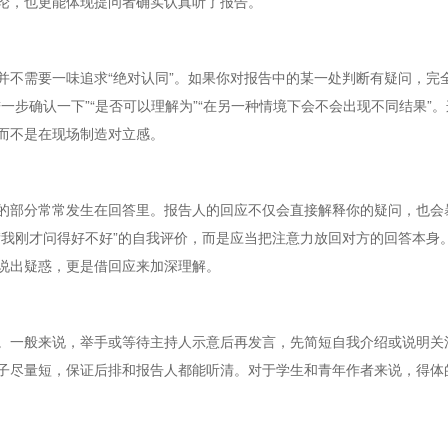
论，也更能体现提问者确实认真听了报告。
并不需要一味追求“绝对认同”。如果你对报告中的某一处判断有疑问，完
一步确认一下”“是否可以理解为”“在另一种情境下会不会出现不同结果”
而不是在现场制造对立感。
的部分常常发生在回答里。报告人的回应不仅会直接解释你的疑问，也会
“我刚才问得好不好”的自我评价，而是应当把注意力放回对方的回答本身
说出疑惑，更是借回应来加深理解。
。一般来说，举手或等待主持人示意后再发言，先简短自我介绍或说明关
子尽量短，保证后排和报告人都能听清。对于学生和青年作者来说，得体