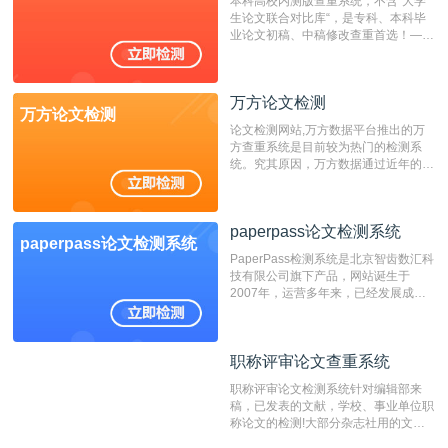
本科高校内测版查重系统，不含”大学
生论文联合对比库“，是专科、本科毕
业论文初稿、中稿修改查重首选！——
不支持验证！！！
万方论文检测
万方论文检测
论文检测网站,万方数据平台推出的万
方查重系统是目前较为热门的检测系
统。究其原因，万方数据通过近年的发
展，在高校中也确立了自己的相应地
位，特别是部分高校直接将其视为毕业
检测系统，其真实性和权威性无可厚
paperpass论文检测系统
非。其次，相对于知网而言，万方检测
paperpass论文检测系统
费用少，上手容易，是学生初次论文查
PaperPass检测系统是北京智齿数汇科
重的推荐系统。
技有限公司旗下产品，网站诞生于
2007年，运营多年来，已经发展成为
国内可信赖的中文原创性检查和预防剽
窃的在线网站。 系统采用自主研发的
动态指纹越级扫描检测技术，该项技术
职称评审论文查重系统
职称评审论文查重系统
检测速度快、精度高，市场反映良好。
职称评审论文检测系统针对编辑部来
稿，已发表的文献，学校、事业单位职
称论文的检测!大部分杂志社用的文献
抄袭检测系统。可检测抄袭与剽窃、伪