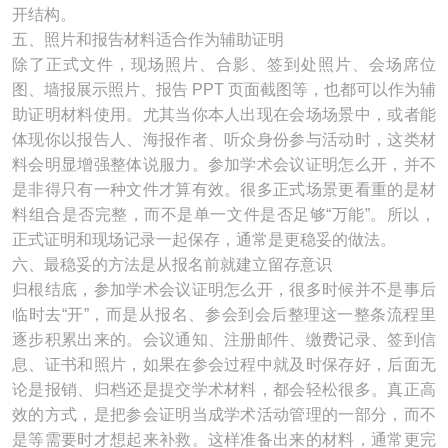
开结构。
五、照片和报告材料适合作为辅助证明
除了正式文件，现场照片、合影、签到处照片、会场席位
图、墙报展示照片、报告 PPT 页面截图等，也都可以作为辅
助证明材料使用。尤其当你本人出现在会场场景中，或者能
体现你以报告人、海报作者、听众身份参与活动时，这类材
料会明显增强整体说服力。参加学术会议证明怎么开，并不
是非得只有一种文件才算有效。很多正式场景更看重的是材
料组合是否完整，而不是单一文件是否足够“万能”。所以，
正式证明和现场记录一起保存，通常是更稳妥的做法。
六、最稳妥的方法是从报名前就建立留存意识
归根结底，参加学术会议证明怎么开，很多时候并不是事后
临时去“开”，而是从报名、参会到会后整理这一整条流程里
逐步积累出来的。会议通知、注册邮件、缴费记录、签到信
息、证书和照片，如果在参会过程中就及时保存好，后面无
论是报销、归档还是提交学术材料，都会轻松很多。真正高
效的方式，是把参会证明当成学术活动管理的一部分，而不
是等需要时才想起来补救。这样准备出来的材料，通常更完