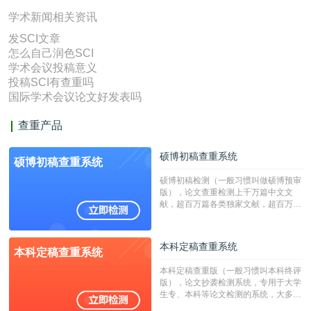
学术新闻相关资讯
发SCI文章
怎么自己润色SCI
学术会议投稿意义
投稿SCI有查重吗
国际学术会议论文好发表吗
查重产品
硕博初稿查重系统
硕博初稿查重系统
硕博初稿检测（一般习惯叫做硕博预审
版），论文查重检测上千万篇中文文
献，超百万篇各类独家文献，超百万港
澳台地区学术文献过千万篇英文文献资
源，数亿个中英文互联网资源是全国高
校用来检测硕博论文的系统，检测范围
本科定稿查重系统
本科定稿查重系统
广，数据来源真实，检测算法合理!本
系统含有（学术库与源码库）。（限制
本科定稿查重版（一般习惯叫本科终评
字符数30万）
版），论文抄袭检测系统，专用于大学
生专、本科等论文检测的系统，大多数
专、本科院校使用此检测系统。（限制