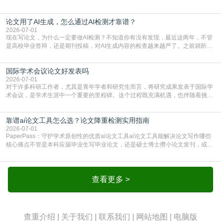
期刊投稿，对AI生成内容的管控越来越严，只查普通文字重复率已经不够了，必
须加做AI查重。很多人分不清，AI查重和普通查重到底有啥区别？这里说透：普
论文用了AI生成，怎么通过AI检测才靠谱？
通查重查的是你的文字和已公开文献的重复比例，防的是抄袭；AI查重查的是你
的内容里，有多少是AI生成的，防的是过
2026-07-01
现在写论文，为什么一定要做AI检测？不知道你有没有发现，最近这两年，不管
是高校毕业答辩，还是期刊投稿，对AI生成内容的检查越来越严了。之前就听身
边朋友说，初稿用AI整理了文献综述，没做AI检测就交了学校预审，直接被打回
要求修改，还差点被判定学术不规范，真的太冤了。现在国内多数高校和核心期
国际学术会议论文好发表吗
刊，都已经明确出台了相关规定：如果使用AI生成内容辅助写作，必须明确标
注，未标注的AI生成内容会被认定为不符合学
2026-07-01
对于许多科研工作者，尤其是青年学者和研究生而言，将研究成果发表于国际学
术会议，是学术生涯中一个重要的里程碑。这个过程既充满机遇，也伴随着挑
战。面对不同的会议等级、严格的评审标准和激烈的竞争，不少人心中都会产生
疑问：国际学术会议论文到底好不好发表？其价值和难度究竟如何衡量。本篇
靠谱ai论文工具怎么选？论文降重检测实用指南
AEIC学术交流中心小编就为大家介绍“国际学术会议论文好发表吗”。一、会议论
文发表的相对优势与期刊论文相比，国际会议论文的发
2026-07-01
PaperPass：守护学术原创性的优质ai论文工具ai论文工具能解决论文写作哪些
核心痛点不管是本科应届毕业生写毕业论文，还是硕士博士攒小论文发刊，或是
科研人员整理课题成果，都绕不开重复率核查、内容优化这两大难关。以前全靠
自己逐句读逐句改，熬好几个大夜不说，还经常改不到点上，交上去才发现重复
率超标，再返工太折腾。现在有了成熟的ai论文工具，这些痛点基本都能高效解
决。靠谱的ai论文工具，不止能帮你梳
查看更多 >
查重介绍
|
关于我们
|
联系我们
|
网站地图
|
电脑版