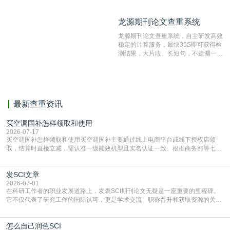
造、篡改、不当署名、一稿多投等学术
不端文献，学术不端论文查重可供期刊
龙源期刊论文查重系统
龙源期刊论文查重系统
编辑部检测来稿和已发表的文献,检测
结果和杂志社一致,已发表过的文章检
龙源期刊论文查重系统，自主研发高效
测时注意填写第一作者,才能排除已发
稳定的计算服务，最快35S即可获得检
表文献复制比。（限制字符数1万）
测结果，大片段、长短句，不遗漏一处
相似，区分论文中的正确引用参考文
献。
最新查重资讯
买空调国补怎样领取和使用
2026-07-17
买空调国补怎样领取和使用买空调国补主要通过线上电商平台或线下授权店领
取，结算时直接立减‌，需认准一级能效机型且实名认证一致。根据商务部等七部
门部署的2026年消费品以旧换新政策，全国统一补贴标准，具体操作如下。‌‌‌哪里
能领到补贴首选‌京东APP‌搜索专属口令(如【家电补贴1637】、【国补立省
发SCI文章
4949】等，口令会随活动更新，以页面显示为准)进入补贴专场。淘宝/天猫也可
复制粘贴【8$FKFGgJq
2026-07-01
在科研工作者的职业发展道路上，发表SCI期刊论文无疑是一座重要的里程碑。
它不仅代表了研究工作的国际认可，更是学术交流、职称晋升和获取资源的关键
凭证。然而，对于许多初学者甚至是有经验的研究者来说，这个过程依然充满挑
战与困惑。从选题立意到投稿回应，每一步都需要精心的策略与扎实的工作。本
怎么自己润色SCI
篇AEIC学术交流中心小编就为大家介绍“发SCI文章”。一、精准定位是成功的第