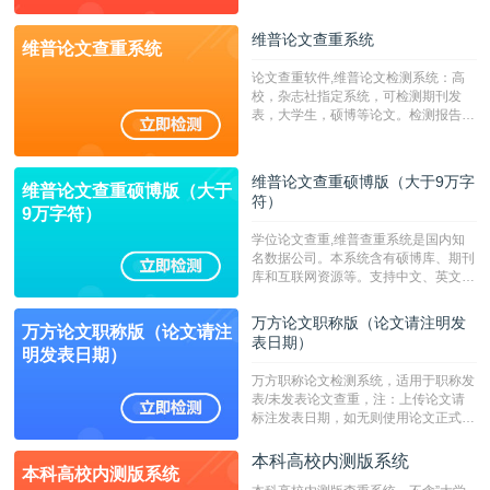
字符数6万）
维普论文查重系统
维普论文查重系统
论文查重软件,维普论文检测系统：高
校，杂志社指定系统，可检测期刊发
表，大学生，硕博等论文。检测报告支
持PDF、网页格式，性价比高！--不支
持指定院校！！！
维普论文查重硕博版（大于9万字
维普论文查重硕博版（大于
符）
9万字符）
学位论文查重,维普查重系统是国内知
名数据公司。本系统含有硕博库、期刊
库和互联网资源等。支持中文、英文、
繁体、小语种论文检测，。--不支持指
定院校！！！
万方论文职称版（论文请注明发
万方论文职称版（论文请注
表日期）
明发表日期）
万方职称论文检测系统，适用于职称发
表/未发表论文查重，注：上传论文请
标注发表日期，如无则使用论文正式发
表时间；如未公开发表的，则用论文完
成时间作为发表日期。
本科高校内测版系统
本科高校内测版系统