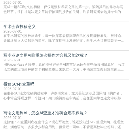
一步发表SCI文章，首要解决的问题是“投
2026-07-01
完成一篇SCI论文的初稿，仅仅是漫长发表之路的第一步。紧随其后的修改与润
色环节，往往才是决定文章能否被期刊接收的关键。许多研究者会选择专业的语
言润色服务，但这并非唯一途径。掌握自我润色的方法与技巧，不仅能提升论文
质量，更能在此过程中深化对学术写作的理解。如何系统、高效地打磨自己的论
学术会议投稿意义
文，使其在语言和学术表达上更符合国际期刊的要求，是每位研究者值得投入学
习的技能。本篇AEIC学术交流中心小编就为大家介
2026-07-01
在学术研究的漫长旅途中，每一位探索者都渴望自己的发现能被看见、被讨论、
并最终融入人类知识的星河。除了在期刊上发表论文，向学术会议投稿是另一个
至关重要且富有活力的环节。它不仅仅是一个提交文稿的动作，更是一扇通往更
广阔学术天地的大门，连接着个体研究与社会网络。本篇AEIC学术交流中心小编
写毕业论文用AI降重怎么操作才合规又能达标？
就为大家介绍“学术会议投稿意义”。一、加速研究成果的传播与反馈学术会议通
常具有周期短、时效性强的特点。相比期刊漫长的
2026-07-01
用PaperPass AI降重，真的能省好多事AI降重到底适合哪些场景用说真的，写过
论文的谁没懂那种痛苦？初稿查重出来飘红一大片，手动改重复改到凌晨两三
点，删了改改了删，重复率还是纹丝不动，截止日期一天天近，整个人都要焦虑
到秃头。这时候靠谱的AI降重真的就是救命稻草，选对工具，半天就能搞定你两
投稿SCI有查重吗
三天都做不完的事。不是所有人都需要用AI降重，但如果你符合下面这些场景，
真的可以试试：初稿写完重复率远超要
2026-07-01
在准备SCI论文投稿的过程中，许多研究者，尤其是初次涉足国际期刊的作者，
心中常会浮现这样一个疑问：期刊编辑部在审稿前，会像国内学位论文审核那
样，先对稿件进行重复率检查吗？这个疑虑关乎学术诚信的底线，也直接影响到
论文的初审通过率。实际上，SCI期刊对重复内容的审查是严谨投稿流程中不可
写论文用到AI，怎么AI查重才准确合规不踩坑？
或缺的一环。本篇AEIC学术交流中心小编就为大家介绍“投稿SCI有查重吗”。
一、查重是标准流程答案是明确的：绝大多数S
2026-07-01
先搞懂：AI查重到底在查什么？现在写论文，谁还没沾过AI？整理大纲、梳理文
献、润色语句，多多少少都会用到。但最近一两年，不管是高校毕业答辩，还是