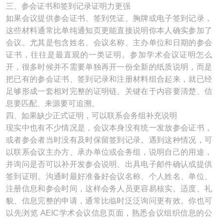
三、参会证书和签到记录证明力更强
如果会议提供参会证书、签到凭证、胸牌或电子签到记录，
这些材料通常比单纯通知页更能直接说明你本人确实参加了
会议。尤其是包含姓名、会议名称、主办单位和日期的参会
证书，往往是最直观的一类证明。参加学术会议证明怎么
开，很多时候并不需要单独再开一份全新的纸质说明，而是
把已有的参会证书、签到记录和注册材料组合起来，就已经
足够形成一套相对完整的证明链。关键在于内容要清楚、信
息要匹配、来源要可追溯。
四、如果缺少正式证明，可以联系会务组补充说明
现实中也有不少情况是，会议本身没有统一发放参会证书，
或者参会者当时没有及时保留签到记录。遇到这种情况，可
以联系会议主办方、承办单位或会务组，说明自己的用途，
并询问是否可以补开发参会说明、出具电子邮件确认或提供
签到证明。沟通时最好准备好会议名称、个人姓名、单位、
注册信息和参会时间，这样会务人员更容易核实。适度、礼
貌、信息完整的申请，通常比临时泛泛询问更有效。你也可
以先浏览 AEIC学术会议信息页面，熟悉会议组织信息的公